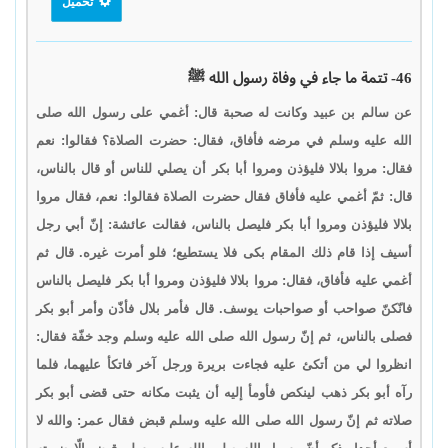
تحميل
46- تتمة ما جاء في وفاة رسول الله ﷺ
عن سالم بن عبيد وكانت له صحبة قال: أغمي على رسول الله صلى
الله عليه وسلم في مرضه فأفاق، فقال: حضرت الصلاة؟ فقالوا: نعم
فقال: مروا بلالا فليؤذن ومروا أبا بكر أن يصلي للناس أو قال بالناس،
قال: ثمّ أغمي عليه فأفاق فقال حضرت الصلاة فقالوا: نعم، فقال مروا
بلالا فليؤذن ومروا أبا بكر فليصل بالناس، فقالت عائشة: إنّ أبي رجل
أسيف إذا قام ذلك المقام بكى فلا يستطيع؛ فلو أمرت غيره. قال ثم
أغمي عليه فأفاق، فقال: مروا بلالا فليؤذن ومروا أبا بكر فليصل بالناس
فانّكنّ صواحب أو صواحبات يوسف. قال فأمر بلال فأذّن وأمر أبو بكر
فصلى بالناس، ثم إنّ رسول الله صلى الله عليه وسلم وجد خفّة فقال:
انظروا لي من أتكئ عليه فجاءت بريرة ورجل آخر فاتكأ عليهما، فلما
رآه أبو بكر ذهب لينكص فأومأ إليه أن يثبت مكانه حتى قضى أبو بكر
صلاته ثم إنّ رسول الله صلى الله عليه وسلم قبض فقال عمر: والله لا