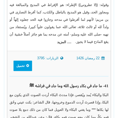
وقوله: ((لا تطروني)) الإطراء: هو الإفراط في المديح والمبالغة فيه
ومجاوز الحد، وقيل هو المديح بالباطل والكذب، كما أفرط النصارى في
بن مريم؛ لأنهم لما أفرطوا في مدحه وجازوا فيه الحد جعلوه إلهاً أو
ولداً لله أو ثالث ثلاثة، تعالى الله عما يقولون علواً كبيرا. ويُستفاد من
نهيه -صلى الله عليه وسلم- أمته عن مدحه بما هو جائز أصلاً خشية أن
يقع المادح فيما لا يجوز.
.... المزيد
22 رمضان 1426
الزيارات: 3795
تحميل
41- ما جاء في بكاء رسول الله وما جاء في فراشه ﷺ
البكا والبكاء يُمد ويُقصر، فإذا مددتَ البكاء أردت الصوت الذي يكون مع
البكا، وإذا قصرتَ أردت الدموع وخروجها، قال الشاعر: بكت عيني وحُق
لها بكاها *** وما يغني البكاء ولا العويل فما كان من ذلك دمع بلا صوت
فهو بكاً، وما كان معه صوت فهو بكاء، قال: وعن عبدالله بن الشخير