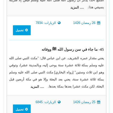
أسمع أحدا يذكر أنّ رسول الله صلى الله عليه وسلم قبض إلّا ضربته
بسيفي هذا.
.... المزيد
26 رمضان 1426
الزيارات: 7934
تحميل
45- ما جاء في سن رسول الله ﷺ ووفاته
يعني مقدار عمره الشريف. عن ابن عباس قال: "مكث النبي صلى الله
عليه وسلم بمكة ثلاثة عشرة سنة يوحى إليه، وبالمدينة عشرا، وتوفي
وهو ابن ثلاث وستين" [رواه البخاري] مكث النبي صلى الله عليه وسلم
بمكة ثلاثة عشرة سنة، يعني بعد البعثة وإلا هو في مكة أربعين قبل
البعثة، لكن مكث عشرا بعدها بمكة بعدها.
.... المزيد
25 رمضان 1426
الزيارات: 6845
تحميل