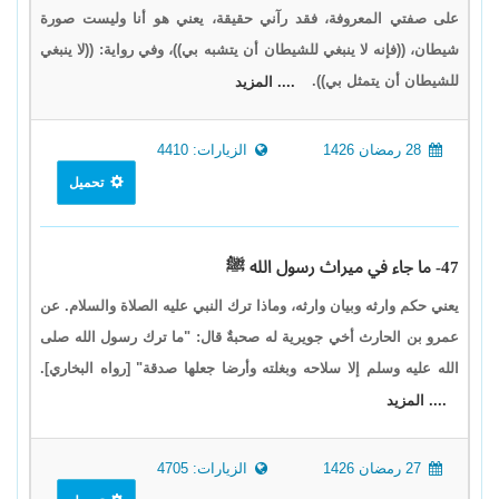
على صفتي المعروفة، فقد رآني حقيقة، يعني هو أنا وليست صورة
شيطان، ((فإنه لا ينبغي للشيطان أن يتشبه بي))، وفي رواية: ((لا ينبغي
للشيطان أن يتمثل بي)).
.... المزيد
28 رمضان 1426
الزيارات: 4410
تحميل
47- ما جاء في ميراث رسول الله ﷺ
يعني حكم وارثه وبيان وارثه، وماذا ترك النبي عليه الصلاة والسلام. عن
عمرو بن الحارث أخي جويرية له صحبةٌ قال: "ما ترك رسول الله صلى
الله عليه وسلم إلا سلاحه وبغلته وأرضا جعلها صدقة" [رواه البخاري].
.... المزيد
27 رمضان 1426
الزيارات: 4705