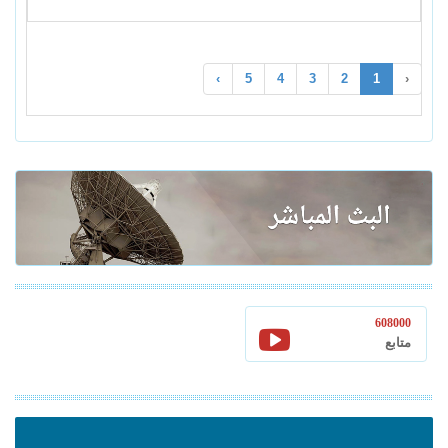
›
5
4
3
2
1
‹
608000
متابع