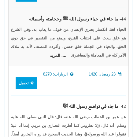
44- ما جاء في حياء رسول الله ﷺ وحجامته وأسمائه
الحياء لغة: انكسار يعتري الإنسان من خوف ما يعاب به. وفي الشرع
هو خلق يبعث على اجتناب القبيح، ويمنع من التقصير في حق ذوي
الحق. والحياء في الجملة خلق حسن. وأفرده المصنف لأنه به ملاك
الأمر كله في المعاملة والمعاشرة.
.... المزيد
23 رمضان 1426
الزيارات: 8270
تحميل
42- ما جاء في تواضع رسول الله ﷺ
عن عمر بن الخطاب -رضي الله عنه- قال: قال النبي -صلى الله عليه
وسلم- أنه قال: ((لا تطروني كما أطرت النصارى بن مريم، إنما أنا عبدٌ
فقولوا عبد الله ورسوله))، وهذا الحديث الصحيح قد رواه البخاري أيضاً.