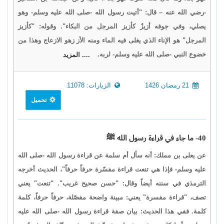
-رضي الله عنه – قال: "أتيت رسول الله -صلى الله عليه وسلم- وهو
يصلي، وفي جوفه أزيزٌ كأزيز المرجل من البكاء". وقوله: "كأزيز
المرجل" هو الإناء الذي يغلى فيه الماء ومنه الأز زهو الازعاج وهذا من
خضوع النبي -صلى الله عليه وسلم- لربه.
.... المزيد
21 رمضان 1426
الزيارات: 11078
تحميل
40- ما جاء في قراءة رسول الله ﷺ
عن يعلى بن مملك: أنه سأل أم سلمة عن قراءة رسول الله -صلى الله
عليه وسلم- فإذا هي تنعت قراءة مفسّرة حرفاً حرفاً"، الحديث أخرجه
الترمذي في سننه أيضاً وقال: "حسن صحيح غريب". "تنعت" يعني
تصف، "قراءة مفسرة" يعني: مبينة واضحة مفصّلة، حرفاً حرفاً، كلمة
كلمة. ففي هذا الحديث: بيان صفة قراءة رسول الله -صلى الله عليه