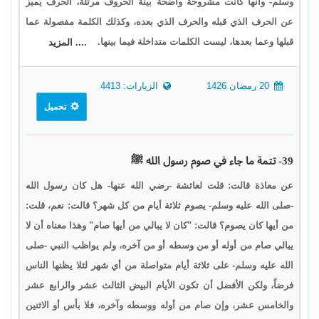
وسلم- وأنها كانت مشروحة واضحة بيّنة الحروف مرتّلة، الحرف يُميز
عن الحرف الذي قبله والحرف الذي بعده، وكذلك الكلمة مفصولة عما
قبلها وعما بعدها، ليست الكلمات متداخلة فيما بينها.
.... المزيد
20 رمضان 1426
الزيارات: 4413
تحميل
39- تتمة ما جاء في صوم رسول الله ﷺ
عن معاذة قالت: قلت لعائشة -رضي الله عنها- هل كان رسول الله
-صلى الله عليه وسلم- يصوم ثلاثة أيام من كل شهر؟ قالت: نعم، قلت:
من أيها كان يصوم؟ قالت: "كان لا يبالي من أيها صام" وهذا معناه أن لا
يبالي صام من أوله أو من وسطه أو من آخره، ولم يواظب النبي -صلى
الله عليه وسلم- على ثلاثة أيام متواصلة من أي شهر لئلا يظنها الناس
فرضاً، ولكن الأفضل أن تكون الأيام البيض الثالث عشر والرابع عشر
والخامس عشر، وإن صام من أوله ووسطه وآخره، فلا بأس أو الاثنين