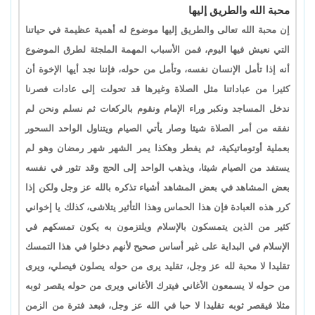
محبة الله والطريق إليها
إن محبة الله تعالى والطريق إليها موضوع له أهمية عظيمة في حياتنا
التي نعيش فيها اليوم، فمن الأسباب المهمة الملجئة لطرق الموضوع
أنه إذا تأمل الإنسان نفسه، وتأمل من حوله، فإننا نجد أيها الإخوة أن
كثيرا من عباداتنا مثل الصلاة وغيرها قد تحولت إلى عادات فصرنا
ندخل المساجد ونكبر وراء الإمام ونقوم بالركعات ثم نسلم ونحن لم
نفقه من أمر الصلاة شيئا وصار يأتي الصيام ويتناول الواحد السحور
بعملية أوتوماتيكية، ثم يفطر وهكذا يمر الشهر شهر رمضان وهو لم
يستفد من الصيام شيئا، ويذهب الواحد إلى الحج وقد تثور في نفسه
بعض المشاهد في بعض المشاهد أشياء تذكره بالله عز وجل ولكن إذا
كرر هذه العبادة فإن هذا الحماس وهذا التأثير يتلاشى، كذلك يا إخواني
كثير من الذين يتمسكون بالإسلام ويلتزمون به يكون تمسكهم في
الإسلام في البداية على غير أساس صحيح لأنهم دخلوا في هذا التمسك
تقليدا لا محبة لله عز وجل، تقليد يرى من حوله يصلون فيصلي، ويرى
من حوله لا يسمعون الأغاني فيترك الأغاني ويرى من حوله يقصر ثوبه
مثلا فيقصر ثوبه تقليدا لا حبا في الله عز وجل، فبعد فترة من الزمن