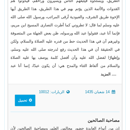
الطريق، ويسلكوه فيتبعهم الناس ويسيرون وراءهم، فيكونوا هم
القدوات والأئمة الذين يؤتم بهم في هذا الطريق، هذا الطريق أيها
الإخوة طريق الشرف، والعبودية أرقى المراتب، ورسول الله صلى الله
عليه وسلم لما قال: لا تطروني كما أطرت النصارى المسيح ابن مريم،
فإنما أنا عبد، فقولوا عبد الله ورسوله، ظن بعض الجهلة من المتصوفة
وغيرهم أن في هذا الحديث حط من قدره عليه الصلاة والسلام، ولكن
في الحقيقة أن في هذا الحديث رفع لدرجته صلى الله عليه وسلم،
وإظهارًا لفضل الله عليه وأن أفضل كلمة يوصف بها عليه الصلاة
والسلام من ألفاظ الثناء والمدح هي: أن يكون عبدًا، إنما أنا عبد
.... المزيد
14 شعبان 1435
الزيارات: 10012
تحميل
مصاحبة الصالحين
إن من أنواع العابدة حضور مجالس العلم، ومصاحبة الصالحين لأن