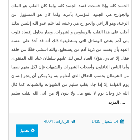
الجسد كله، وإذا فسدت فسد الجسد كله، ولما كان القلب هو الملك
والجوارح هي الجنود المؤتمرة بأمره، ولما كان هو المسؤول عن
الرعية، وهو الراعي والجوارح هي رعيته، لما علم عدو الله إبليس بذلك
أجلب على هذا القلب بالوساوس والشهوات، وصار يحاول إفساد قلوب
بني آدم بشتى الوسائل التي يستطيعها؛ ذلك أنه قد أخذ على نفسه
العهد بأن يفسد من ذرية آدم من يستطيع، والله استثنى خلقًا من خلقه
فقال إلا عبادي، هؤلاء العباد ليس لك عليهم سلطان عباد الله المتقون،
وأما الناس الغافلون وأصحاب الشهوات والشبهات فإن لكل منهم نصيبا
من الشيطان بحسب الضلال الذي أضلهم به، ولا يمكن أن ينجو إنسان
يوم القيامة إلا إذا جاء بقلب سليم من الشهوات والشبهات كما قال
الله عز وجل: يوم لا ينفع مال ولا بنون إلا من أتى الله بقلب سليم
.... المزيد
14 شعبان 1435
الزيارات: 4804
تحميل