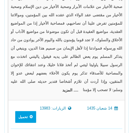
صحبة الأخيار من علامات الأبرار وصحبة الأخيار من دين الإسلام وصحبة
الأخيار من مقتضى عقد الولاء الذي عقده الله بين المؤمنين، وموالاتنا
للمؤمنين تفرض علينا أن نصاحبهم، فمصاحبة الأخيار إذا من المواضيع
العقدية، مواضيع العقيدة قبل أن تكون موضوعا من مواضيع الآداب أو
الأخلاق والسلوك، لا تجد قوما يؤمنون بالله واليوم الآخر يوادون من حاد
الله ورسوله فموادتنا إذا لأهل الإيمان من صميم هذا الدين، وينبغي أن
يتذكر المسلم يوم يعض الظالم على يديه فيقول ياليتني اتخذت مع
الرسول سبيلا ياوليتا ليتني لم أتخذ فلانا خليلا، وعند انتقائك للإخوان
والمصاحبة للأصدقاء تذكر يوم يكون الأخلاء بعضهم لبعض عدو إلا
المتقين، وإذا أردت أن تلازم أشخاصا فتدبر حديثه صلى الله عليه
وسلم: لا تصحب إلا مؤمنا
.... المزيد
14 شعبان 1435
الزيارات: 13983
تحميل