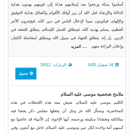
أسلموا بمكة ورجعوا بعد إسلامهم هداة إلى قومهم يهدون هداية
الدلالة والإرشاد لعل الله أن يرز أولئك الأقوام والقبائل هداية التوفيق
والإلهام، فيكونون سببا لإدخال الناس في دين الله، فيؤجرون الأجر
العظيم، يسلم يهديه الله، فينطلق للعمل للإسلام، ينطلق للتفقه في
الدين، بل إنه ينطلق للجهاد في سبيل الله وينطلق لمفاصلة الكفار،
وإعلان البراءة منهم
.... المزيد
14 شعبان 1435
الزيارات: 15512
تحميل
ملامح شخصية موسى عليه السلام
الكليم موسى عليه السلام، نعيش معه هذه اللحظات في هذه
المحاضرة، ونسأل الله عز وجل أن يجعلها مجلس ذكر يحفنا فيه
بملائكته وتغشانا سكينته ورحمته، أيها الإخوة: إن الأنبياء قد عاشوا مع
أممهم أمة واحدة لكل نبي وموسى عليه السلام عاش مع أمتين، وفي