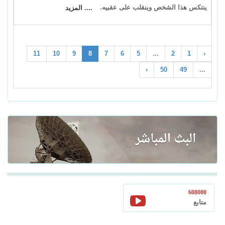
ينتكس هذا الشخص وينقلب على عقبيه.
.... المزيد
11
10
9
8
7
6
5
...
2
1
‹
›
50
49
...
608000
متابع