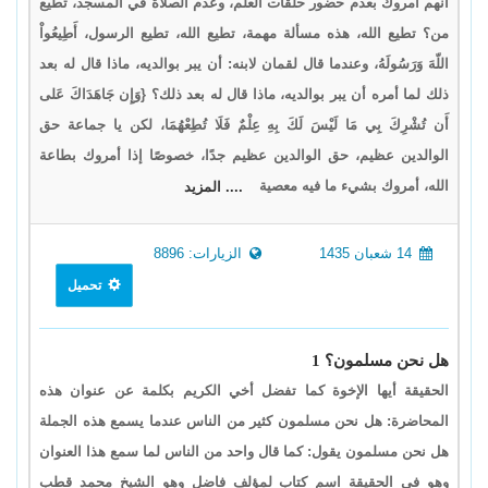
أنهم أمروك بعدم حضور حلقات العلم، وعدم الصلاة في المسجد، تطيع
من؟ تطيع الله، هذه مسألة مهمة، تطيع الله، تطيع الرسول، أَطِيعُواْ
اللّهَ وَرَسُولَهُ، وعندما قال لقمان لابنه: أن يبر بوالديه، ماذا قال له بعد
ذلك لما أمره أن يبر بوالديه، ماذا قال له بعد ذلك؟ {وَإِن جَاهَدَاكَ عَلى
أَن تُشْرِكَ بِي مَا لَيْسَ لَكَ بِهِ عِلْمٌ فَلَا تُطِعْهُمَا، لكن يا جماعة حق
الوالدين عظيم، حق الوالدين عظيم جدًا، خصوصًا إذا أمروك بطاعة
الله، أمروك بشيء ما فيه معصية
.... المزيد
14 شعبان 1435
الزيارات: 8896
تحميل
هل نحن مسلمون؟ 1
الحقيقة أيها الإخوة كما تفضل أخي الكريم بكلمة عن عنوان هذه
المحاضرة: هل نحن مسلمون كثير من الناس عندما يسمع هذه الجملة
هل نحن مسلمون يقول: كما قال واحد من الناس لما سمع هذا العنوان
وهو في الحقيقة اسم كتاب لمؤلف فاضل وهو الشيخ محمد قطب