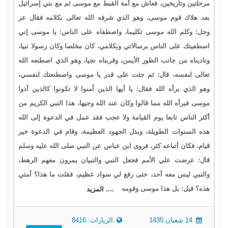
مرحلتين وتاريخين، فعاش مع أمة القبط مع موسى ثم مع بني إسرائيل
بعد هلاك قوم موسى، وهو الذي شرفه الله تعالى بكلامه فقال عز
وجل: وكلم الله موسى تكليما، واصطفاه على الناس: يا موسى إني
اصطفيتك على الناس برسالاتي وبكلامي، كان مخلصا وكان رسولا نبيا،
وناديناه من جانب الطور الأيمن، وقربناه نجيا، وهو الذي اصطنعه الله
تعالى لنفسه، قال: ثم جئت على قدر يا موسى واصطنعتك لنفسي،
وهو الذي برأه الله فقال: يا أيها الذين آمنوا لا تكونوا كالذين آذوا
موسى فبرأه الله مما قالوا وكان عند الله وجيها، هذا النبي الكريم من
أكثر الناس تابعا يوم القيامة ولا عجب فقد عمل في الدعوة إلى الله
هذه السنوات الطويلة، وبذل الجهود العظيمة، وقام في الدعوة خير
قيام، فكان أتباعه كثر، فروى ابن عباس عن النبي صلى الله عليه وسلم
قال: عرضت علي الأمم فجعل النبي والنبيان يمرون معهم الرهط،
والنبي ليس معه أحد، حتى رفع لي سواد عظيم، فقلت ما هذا؟ أمتي
هذه؟ قيل: بل هذا موسى وقومه
.... المزيد
14 شعبان 1435
الزيارات: 8416