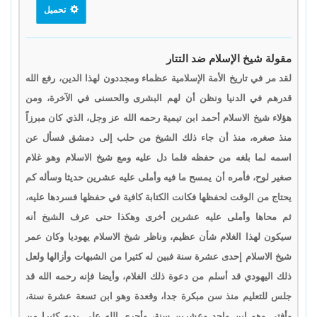
تحميل
مقولة شيخ الإسلام ضد التتار
لقد مر في تاريخ الأمة الإسلامية عظماء ومجددون لهذا الدين، رفع الله
قدرهم في الدنيا ونظن أن لهم البشرى والحسنى في الآخرة، ومن
هؤلاء شيخ الاسلام أحمد ابن تيمية رحمه الله عز وجل، الذي كان مبرزاً
منذ صغره، منذ أن جاء ذلك الشيخ من حلب إلى دمشق فسأل عن
اسمه لما بلغه من حفظه فلما دل عليه ومع شيخ الاسلام وهو غلام
صغير لوح، فأمره أن يمسح ما فيه وأملى عليه عشرين حديثا وسأله كم
يحتاج من الوقت لحفظها فكانت الكتابة كافية في حفظها فسردها عليه،
ثم محاها وأملى عليه عشرين أخرى وهكذا حتى عرف الشيخ أنه
سيكون لهذا الغلام شأن عظيم، وناظر شيخ الاسلام يهوديا وكان عمر
شيخ الاسلام إحدى عشرة سنة فبين له كثيرا من الشبهات وأزالها ولعل
ذلك اليهودي قد أسلم من دعوة ذلك الغلام، وأيضا فإنه رحمه الله قد
جلس للتعليم منذ سن مبكرة جدا، وقعدة وهو ابن تسعة عشرة سنة،
وأفتى وهو ابن واحد وعشرين سنة، وأجرى الله على يديه كثيرا من