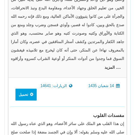
الخير، من تعليم الخلق وجهاد الأعداء، ومقاومة البدع ونبذ الانحرافات،
والجرأة على من كانوا يتبوؤون الأماكن العالية، ومع ذلك فإنه رحمه الله
صدع بالحق وبين، كادوا له فصبر، وأوذي فسجن وضرب وجلد ومنع من
الكتابة والأوراق وكتبه وصودرت كتبه وهو صابر محتسب، وهو الذي
جاهد الكفار والمرتدين وكشف أستار المنافقين في عصره، وكان أمارا
بالمعروف نهاءا عن المنكر، حتى أنه كان ليخرج مع تلاميذه فيغشون
السوق فما وجدوا من أدوات المنكر أو أوعية الشراب كسروه وأراقوه
.... المزيد
14 شعبان 1435
الزيارات: 14641
تحميل
مفسدات القلوب
إن هذا القلب هو الملك على سائر الأعضاء، وهو الذي عناه رسول الله
صلى الله عليه وسلم بقوله: ألا وإن في الجسد مضغة إذا صلحت صلح