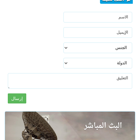
إرسال