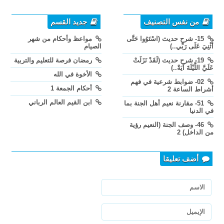
من نفس التصنيف
جديد القسم
15- شرح حديث (اسْتَوُوا حَتَّى
مواعظ وأحكام من شهر
أُثْنِيَ عَلَى رَبِّي..)
الصيام
19- شرح حديث (لَقَدْ نَزَلَتْ
رمضان فرصة للتعليم والتربية
عَلَيَّ اللَّيْلَةَ آيَةٌ..)
الأخوة في الله
02- ضوابط شرعية في فهم
أحكام الجمعة 1
أشراط الساعة 2
ابن القيم العالم الرباني
51- مقارنة نعيم أهل الجنة بما
في الدنيا
46- وصف الجنة (النعيم رؤية
من الداخل) 2
أضف تعليقا