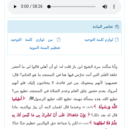
عناصر المادة
لوازم كلمة التوحيد
من لوازم كلمة التوحيد
تعظيم السنة النبوية
وأنا سألت مرة الشيخ ابن باز قلت له: لو أن أهلي قالوا لي ما أحضر
حلقة العلم التي أنت تدرّس فيها هنا في المسجد ما هو الحكم؟ قال:
تعصيهم؛ لأنهم يمنعونك من غير فائدة، لا يحتاجون إليك، فلو أنهم
أمروك بعدم حضور حِلق العلم وعدم الصلاة في المسجد، تطيع من؟
تطيع الله، هذه مسألة مهمة، تطيع الله، تطيع الرسولﷺ،
أَطِيعُوا
اللَّهَ وَرَسُولَهُ
وعندما قال لقمان لابنه أن يبرّ بوالديه، ماذا
[الأنفال: 20]
قال له بعد ذلك؟
وَإِنْ جَاهَدَاكَ عَلَى أَنْ تُشْرِكَ بِي مَا لَيْسَ لَكَ بِهِ
عِلْمٌ فَلَا تُطِعْهُمَا
لكن يا جماعة حق الوالدين عظيم جدًا جدًا؛
[لقمان: 15]،