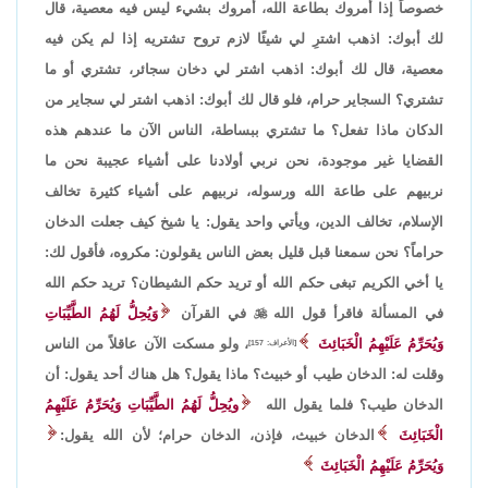
خصوصاً إذا أمروك بطاعة الله، أمروك بشيء ليس فيه معصية، قال
لك أبوك: اذهب اشترِ لي شيئًا لازم تروح تشتريه إذا لم يكن فيه
معصية، قال لك أبوك: اذهب اشتر لي دخان سجائر، تشتري أو ما
تشتري؟ السجاير حرام، فلو قال لك أبوك: اذهب اشتر لي سجاير من
الدكان ماذا تفعل؟ ما تشتري ببساطة، الناس الآن ما عندهم هذه
القضايا غير موجودة، نحن نربي أولادنا على أشياء عجيبة نحن ما
نربيهم على طاعة الله ورسوله، نربيهم على أشياء كثيرة تخالف
الإسلام، تخالف الدين، ويأتي واحد يقول: يا شيخ كيف جعلت الدخان
حراماً؟ نحن سمعنا قبل قليل بعض الناس يقولون: مكروه، فأقول لك:
يا أخي الكريم تبغى حكم الله أو تريد حكم الشيطان؟ تريد حكم الله
في المسألة فاقرأ قول الله

في القرآن
وَيُحِلُّ لَهُمُ الطَّيِّبَاتِ
وَيُحَرِّمُ عَلَيْهِمُ الْخَبَائِثَ
، ولو مسكت الآن عاقلاً من الناس
[الأعراف: 157]
وقلت له: الدخان طيب أو خبيث؟ ماذا يقول؟ هل هناك أحد يقول: أن
الدخان طيب؟ فلما يقول الله
ويُحِلُّ لَهُمُ الطَّيِّبَاتِ وَيُحَرِّمُ عَلَيْهِمُ
الْخَبَائِثَ
الدخان خبيث، فإذن، الدخان حرام؛ لأن الله يقول:
وَيُحَرِّمُ عَلَيْهِمُ الْخَبَائِثَ