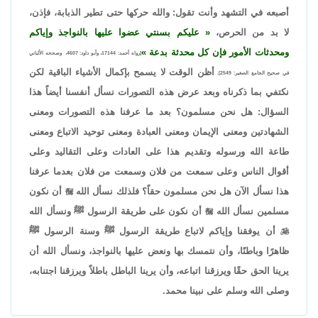
أصبعه في التشهد وأنت تقول: والله حركها حتى تطير الذبابة، فإذن،
لا بد من الحرص،
عليكم بسنتي عضوا عليها بالنواجذ وإياكم
ومحدثات الأمور فإن كل محدثة بدعة
[رواه أحمد: 17144، وأبو داود: 4607، وصححه الألباني
أظن الوقت لا يسمح بإكمال الأشياء الباقية لكن
في صحيح الجامع الصغير: 2549].
نكتفي بما ذكرناه وبعد عرض هذه التصورات نسأل أنفسنا أيضاً هذا
السؤال: هل نحن مسلمون؟ بعد ما عرفنا هذه التصورات ومعنى
الشهادتين ومعنى الإيمان ومعنى العبادة ومعنى توحيد الاتباع ومعنى
طاعة الله ورسوله وتقديم هذا على العادات وعلى التقاليد وعلى
أقوال الناس وعلى سمعت من فلان وسمعت من فلان بعدما عرفنا
هذا نسأل الآن هل نحن مسلمون حقاً؟ فلذلك نسأل الله

أن نكون
مسلمين نسأل الله

أن نكون على طريقة الرسول ﷺ ونسأل الله

أن يوفقنا وإياكم لاتباع طريقة الرسول ﷺ وسنة الرسول ﷺ
ظاهرًا وباطنًا، وأن نتمسك بها ونعض عليها بالنواجذ، ونسأل الله أن
يرينا الحق حقًا ويرزقنا اتباعه، وأن يرينا الباطل باطلاً ويرزقنا اجتنابه،
وصلى الله وسلم على نبينا محمد.