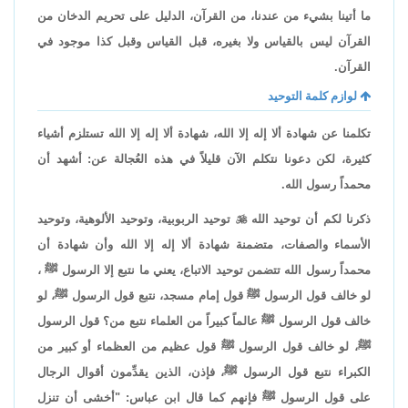
ما أتينا بشيء من عندنا، من القرآن، الدليل على تحريم الدخان من
القرآن ليس بالقياس ولا بغيره، قبل القياس وقبل كذا موجود في
القرآن.
لوازم كلمة التوحيد
تكلمنا عن شهادة ألا إله إلا الله، شهادة ألا إله إلا الله تستلزم أشياء
كثيرة، لكن دعونا نتكلم الآن قليلاً في هذه العُجالة عن: أشهد أن
محمداً رسول الله.
ذكرنا لكم أن توحيد الله

توحيد الربوبية، وتوحيد الألوهية، وتوحيد
الأسماء والصفات، متضمنة شهادة ألا إله إلا الله وأن شهادة أن
محمداً رسول الله تتضمن توحيد الاتباع، يعني ما نتبع إلا الرسول ﷺ ،
لو خالف قول الرسول ﷺ قول إمام مسجد، نتبع قول الرسول ﷺ، لو
خالف قول الرسول ﷺ عالماً كبيراً من العلماء نتبع من؟ قول الرسول
ﷺ، لو خالف قول الرسول ﷺ قول عظيم من العظماء أو كبير من
الكبراء نتبع قول الرسول ﷺ، فإذن، الذين يقدِّمون أقوال الرجال
على قول الرسول ﷺ فإنهم كما قال ابن عباس: "أخشى أن تنزل