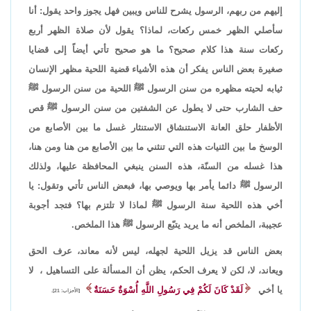
إليهم من ربهم، الرسول يشرح للناس ويبين فهل يجوز واحد يقول: أنا
سأصلي الظهر خمس ركعات، لماذا؟ يقول لأن صلاة الظهر أربع
ركعات سنة هذا كلام صحيح؟ ما هو صحيح تأتي أيضاً إلى قضايا
صغيرة بعض الناس يفكر أن هذه الأشياء قضية اللحية مظهر الإنسان
ثيابه لحيته مظهره من سنن الرسول ﷺ اللحية من سنن الرسول ﷺ
حف الشارب حتى لا يطول عن الشفتين من سنن الرسول ﷺ قص
الأظفار حلق العانة الاستنشاق الاستنثار غسل ما بين الأصابع من
الوسخ ما بين الثنيات هذه التي تنثني ما بين الأصابع من هنا ومن هنا،
هذا غسله من السنّة، هذه السنن ينبغي المحافظة عليها، ولذلك
الرسول ﷺ دائما يأمر بها ويوصي بها، فبعض الناس تأتي وتقول: يا
أخي هذه اللحية سنة الرسول ﷺ لماذا لا تلتزم بها؟ فتجد أجوبة
عجيبة، الملخص أنه ما يريد يتبّع الرسول ﷺ هذا الملخص.
بعض الناس قد يزيل اللحية لجهله، ليس لأنه معاند، عرف الحق
ويعاند، لا، لكن لا يعرف الحكم، يظن أن المسألة على التساهيل ، لا
يا أخي
لَقَدْ كَانَ لَكُمْ فِي رَسُولِ اللَّهِ أُسْوَةٌ حَسَنَةٌ
[الأحزاب: 21].