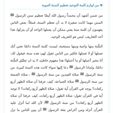
من لوازم كلمة التوحيد تعظيم السنة النبوية
من ضمن أشهد أن محمداً رسول الله أيضًا تعظيم سنن الرسول ﷺ
السنن مهما كانت صغيرة لا بد أن نعظم السنة، فمثلاً: بعض الناس
يفهمون أن كلمة سنة يعني ممكن أن يعملها الواحد أو أن يتركها، هذا
أحد التعاريف، ليس هو التعريف الوحيد.
السُّنة منها واجبة ومنها مستحبة، ليست كلمة السنة دائمًا تعني أنك
تعملها أو لا تعملها، فكثير من الناس تقول لهم: هذه سنة، فيقول لك:
أنا مخير أعملها أو ما أعملها! هذا مفهوم خاطئ، لا بد ان تطبّق السُّنة
دائمًا، ولماذا الرسول ﷺ دعا إليها سواء كانت هذه السنة كبيرة، من
سنة الرسول ﷺ صلاة العيدين من سنة الرسول ﷺ ، صلاة الجمعة
من سنة الرسول ﷺ صلاة الجماعة، كيف عرفنا أن صلاة الظهر أربع
ركعات؟ يوجد في القرآن آية تقول: صلاة الظهر أربع ركعات؟ لا توجد
آية في القرآن تقول: صلاة الظهر أربع ركعات، كيف عرفنا أن صلاة
الظهر أربع ركعات؟ من سنة الرسول ﷺ؛ لأن الله لما أنزل عليه
القرآن أنزله ومن أغراض بعثة الرسول ﷺ أن يبين للناس ما نزل