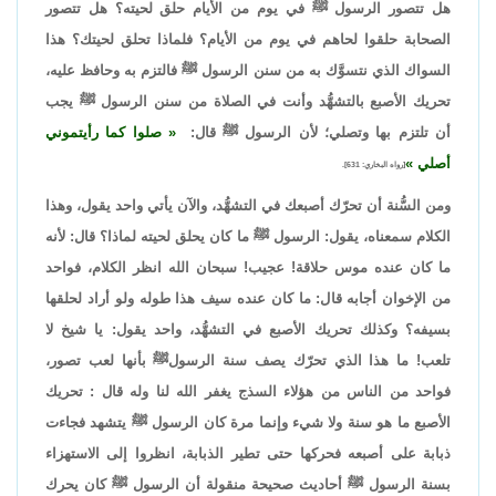
هل تتصور الرسول ﷺ في يوم من الأيام حلق لحيته؟ هل تتصور
الصحابة حلقوا لحاهم في يوم من الأيام؟ فلماذا تحلق لحيتك؟ هذا
السواك الذي نتسوَّك به من سنن الرسول ﷺ فالتزم به وحافظ عليه،
تحريك الأصبع بالتشهُّد وأنت في الصلاة من سنن الرسول ﷺ يجب
أن تلتزم بها وتصلي؛ لأن الرسول ﷺ قال:
صلوا كما رأيتموني
أصلي
[رواه البخاري: 631].
ومن السُّنة أن تحرّك أصبعك في التشهُّد، والآن يأتي واحد يقول، وهذا
الكلام سمعناه، يقول: الرسول ﷺ ما كان يحلق لحيته لماذا؟ قال: لأنه
ما كان عنده موس حلاقة! عجيب! سبحان الله انظر الكلام، فواحد
من الإخوان أجابه قال: ما كان عنده سيف هذا طوله ولو أراد لحلقها
بسيفه؟ وكذلك تحريك الأصبع في التشهُّد، واحد يقول: يا شيخ لا
تلعب! ما هذا الذي تحرّك يصف سنة الرسولﷺ بأنها لعب تصور،
فواحد من الناس من هؤلاء السذج يغفر الله لنا وله قال : تحريك
الأصبع ما هو سنة ولا شيء وإنما مرة كان الرسول ﷺ يتشهد فجاءت
ذبابة على أصبعه فحركها حتى تطير الذبابة، انظروا إلى الاستهزاء
بسنة الرسول ﷺ أحاديث صحيحة منقولة أن الرسول ﷺ كان يحرك