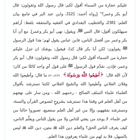
عليكم حجارة من السماء أقول لكم: قال رسول الله وتقولون: قال
أبو بكر وعمر؟" [رواه أحمد: 3121، وابن عبد البر في جامع بيان
العلم: 2381، والخطيب البغدادي في الفقيه والمتفقه بلفظ: أراهم
سيهلكون أقول: قال النبي ﷺ، ويقول: نهى أبو بكر وعمر]. مع أن أبا
بكر وعمر من أفضل الناس، فابن عباس يقول لهم: هذا قول الرسول
ﷺ يقولون: لكن أبا بكر قال كذا، فيقول: يوشك ان تنزل عليكم
حجارة من السماء أقول لكم: قال رسول الله، وتقولون: قال: أبو بكر
وعمر، فإذن، نقدّم قول الرسول ﷺ على قول أي واحد كائنًا من كان؛
لأن الله قال:
أَطِيعُوا اللَّهَ وَرَسُولَهُ
ما قال: وأطيعوا الله
[الأنفال: 20]،
وفلان الفلاني وأطيعوا الله والشيخ الفلاني لكننا نسترشد بأقوال
العلماء علماء السلف الصالح - رحمهم الله - ومن سار على نهجهم
من أهل العلم في وقتنا هذا نسترشد بشروحٍ لنصوص القرآن والسنة،
ونسترشد بفقههم، وإلا من غير أهل العلم سنضيع، تصوروا حالنا من
غير علماء، لا يوجد من يفتي للناس ولا من يقول للناس ويعلّم الناس،
كيف يعرف الناس الحق؟ والعلم دين الله

متين، دين الله

ليس
بالسهل، فلا بد لهم من علماء يعرفون هذا العلم.