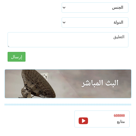
إرسال
608000
متابع