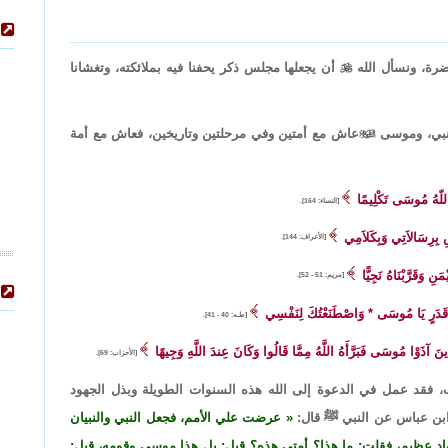
رة، ونسأل الله

أن يجعلها مجلس ذكر يحفنا فيه بملائكته، وتغشانا
ل نبي، وموسى

عاش مع أمتين وفي مرحلتين وتاريخين، فعاش مع أمة
 اللّهُ مُوسَى تَكْلِيمًا
[النساء: 164].
بِرِسَالاَتِي وَبِكَلاَمِي
[الأعراف: 144].
نِ وَقَرَّبْنَاهُ نَجِيًّا
[مريم: 51 - 52].
قَدَرٍ يَا مُوسَى * وَاصْطَنَعْتُكَ لِنَفْسِي
[طـه: 40 - 41].
َّذِينَ آذَوْا مُوسَى فَبَرَّأَهُ اللَّهُ مِمَّا قَالُوا وَكَانَ عِندَ اللَّهِ وَجِيهًا
[الأحزاب: 69].
عجب، فقد عمل في الدعوة إلى الله هذه السنوات الطويلة وبذل الجهود
 ابن عباس عن النبي ﷺ قال:
عرضت علي الأمم، فجعل النبي والنبيان
د عظيم، فقلت: ما هذا؟ أمتي هذه؟ قيل: بل هذا موسى وقومه، قيل: