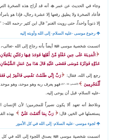
وجاء في الحديث عن عمر

أنه قد أزاح هذه الصخرة التي و
فأعاد الصخرة ولا يطيق رفعها إلا عشرة رجال، فإذا هو بامرأ
إلا ذنوباً واحداً، حتى رويت الغنم" قال ابن كثير -رحمه الله-:
رجوع موسى -عليه السلام- إلى الله وأوبته إليه
اتسمت شخصية موسى

أيضاً بأنه رجاع إلى الله -تعالى-،
الْمَدِينَةَ عَلَى حِينِ غَفْلَةٍ مِّنْ أَهْلِهَا فَوَجَدَ فِيهَا رَجُلَيْنِ يَقْتَتِ
عَدُوِّهِ فَوَكَزَهُ مُوسَى فَقَضَى عَلَيْهِ قَالَ هَذَا مِنْ عَمَلِ الشَّيْطَانِ إِنّ
رجع إلى الله، فقال:
رَبِّ إِنِّي ظَلَمْتُ نَفْسِي فَاغْفِرْ لِي فَغَفَرَ 
لِّلْمُجْرِمِينَ
فهو يعرف ربه وهو موحد، وهو موحد 
[القصص: 16 - 17]،
-عليه السلام- قبل أن يوحى إليه.
ونلاحظ أنه تعهد ألا يكون نصيراً للمجرمين؛ لأن الإنسان 
يستعملها في الخير، قال:
رَبِّ بِمَا أَنْعَمْتَ عَلَيَّ
بهذه القو
لجوء موسى -عليه السلام- إلى الله في كل الأمور
اتسمت شخصية موسى

بصدق اللجوء إلى الله في كل ال