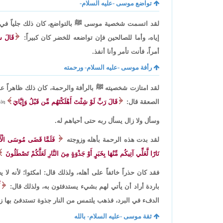
تواضع موسى -عليه السلام-
لقد اتسمت شخصية موسى ﷺ بالتواضع، كان ذلك جلياً في م
إياه، وأما للصالحين فإن تواضعه للخضر كان كبيراً:
قَالَ س
أمراً، فأنت تأمر وأنا أنفذ.
رأفة موسى -عليه السلام- ورحمته
لقد امتازت شخصيته ﷺ بالرأفة والرحمة، كان ذلك ظاهراً عندم
الصعقة قال:
قَالَ رَبِّ لَوْ شِئْتَ أَهْلَكْتَهُم مِّن قَبْلُ وَإِيَّايَ
[الأعر
وسأل ولا زال يسأل ربه حتى أحياهم له.
لقد بدت هذه الرحمة بأهله وزوجته
فَلَمَّا قَضَى مُوسَى الْأَجَل
نَارًا لَّعَلِّي آتِيكُم مِّنْهَا بِخَبَرٍ أَوْ جَذْوَةٍ مِنَ النَّارِ لَعَلَّكُمْ تَصْطَلُونَ
فقد كان حذراً خائفاً على أهله، ولذلك قال: امكثوا؛ لأنه لا 
باردة أراد أن يأتي لهم بشيء يستدفئون به، ولذلك قال:
أ
الدفء في البرد، فذهب يلتمس من النار جذوة تستدفئ بها زو
ثقة موسى -عليه السلام- بالله