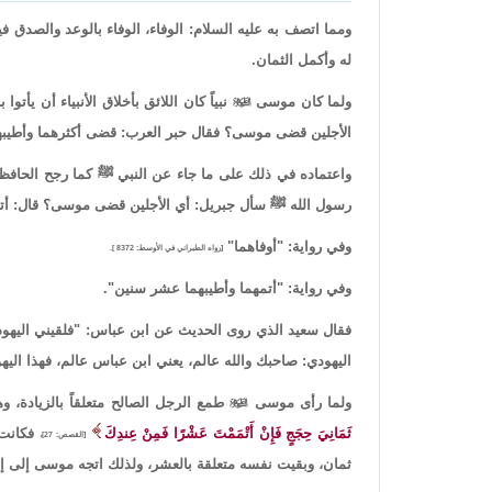
ومما اتصف به عليه السلام: الوفاء، الوفاء بالوعد والصدق في
له وأكمل الثمان.
ولما كان موسى

نبياً كان اللائق بأخلاق الأنبياء أن ي
الأجلين قضى موسى؟ فقال حبر العرب: قضى أكثرهما وأطيبه
واعتماده في ذلك على ما جاء عن النبي ﷺ كما رجح الحافظ
رسول الله ﷺ سأل جبريل: أي الأجلين قضى موسى؟ قال: أتم
وفي رواية: "أوفاهما"
[رواه الطبراني في الأوسط: 8372 ].
وفي رواية: "أتمهما وأطيبهما عشر سنين".
فقال سعيد الذي روى الحديث عن ابن عباس: "فلقيني اليهو
اليهودي: صاحبك والله عالم، يعني ابن عباس عالم، فهذا ال
ولما رأى موسى

طمع الرجل الصالح متعلقاً بالزيادة، و
ثَمَانِيَ حِجَجٍ فَإِنْ أَتْمَمْتَ عَشْرًا فَمِنْ عِندِكَ
فكانت 
[القصص: 27]،
ثمان، وبقيت نفسه متعلقة بالعشر، ولذلك اتجه موسى إلى إتمام