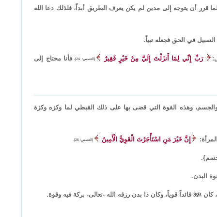
ما قرر أن يتوجه إلى مدين لم يكن يعرف الطريق أبداً، فلذلك دعا الله
لسبيل في الحق فجعله نبياً.
:
رَبِّ إِنِّي لِمَا أَنزَلْتَ إِلَيَّ مِنْ خَيْرٍ فَقِيرٌ
فأنا محتاج إلى
[القصص: 24]،
الجسم، وهذه القوة التي قضى بها على ذلك القبطي لما وكزه وكزة
لمرأة:
إِنَّ خَيْرَ مَنِ اسْتَأْجَرْتَ الْقَوِيُّ الْأَمِينُ
[القصص: 26].
جسم}.
وة البدن.
، كان

قائداً قوياً، وكان ذا بدن رزقه الله -تعالى- بركة فيه وقوة.