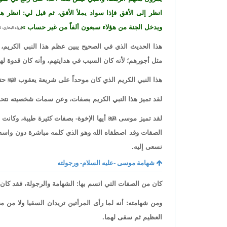
انظر إلى الأفق فإذا سواد يملأ الأفق، ثم قيل لي: انظر ها
ويدخل الجنة من هؤلاء سبعون ألفاً من غير حساب
[رواه البخاري: 5705].
هذا الحديث الذي في الصحيح يبين عظم هذا النبي الكريم، وأ
مثل أجورهم؛ لأنه كان السبب في هدايتهم، وأنه كان قدوة له
هذا النبي الكريم الذي كان موحداً على شريعة يعقوب

حتى
لقد تميز هذا النبي الكريم بصفات، وعن سمات شخصيته نت
لقد تميز موسى

أيها الإخوة- بصفات كثيرة طيبة، وكان
الصفات وقد اصطفاه الله وهو الذي كلمه مباشرة دون واسطة، 
نسعى إليه.
شهامة موسى -عليه السلام- ورجولته
كان من الصفات التي اتسم بها: الشهامة والرجولة، فقد كان ر
ومن شهامته: أنه لما رأى المرأتين تريدان السقيا ولا من م
العظيم ثم سقى لهما.