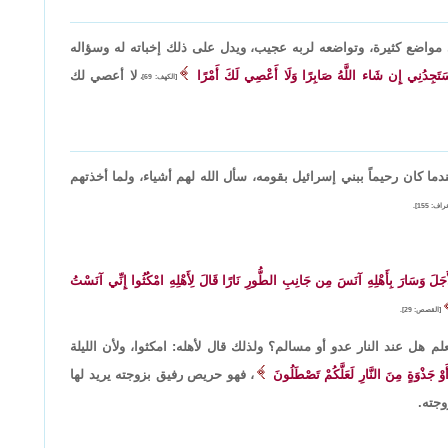
واضع كثيرة، وتواضعه لربه عجيب، ويدل على ذلك إخباته له وسؤاله
َتَجِدُنِي إِن شَاء اللَّهُ صَابِرًا وَلَا أَعْصِي لَكَ أَمْرًا
لا أعصي لك
[الكهف: 69]،
ا كان رحيماً ببني إسرائيل بقومه، سأل الله لهم أشياء، ولما أخذتهم
اف: 155].
َ وَسَارَ بِأَهْلِهِ آنَسَ مِن جَانِبِ الطُّورِ نَارًا قَالَ لِأَهْلِهِ امْكُثُوا إِنِّي آنَسْتُ
[القصص: 29].
يعلم هل عند النار عدو أو مسالم؟ ولذلك قال لأهله: امكثوا، ولأن الليلة
َوْ جَذْوَةٍ مِنَ النَّارِ لَعَلَّكُمْ تَصْطَلُونَ
، فهو حريص رفيق بزوجته يريد لها
جته.