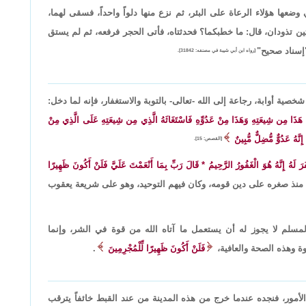
ضعها هؤلاء الرعاة على البئر، ثم نزع منها دلواً واحداً، فسقى لهما،
تين تذودان، قال: ما خطبكما؟ فحدثتاه، فأتى الحجر فرفعه، ثم لم يستق
 "إسناد صحيح"
[رواه ابن أبي شيبة في مصنفه: 31842].
 شخصية أوابة، رجاعة إلى الله -تعالى- بالتوبة والاستغفار، فإنه لما دخل:
لَانِ هَذَا مِن شِيعَتِهِ وَهَذَا مِنْ عَدُوِّهِ فَاسْتَغَاثَهُ الَّذِي مِن شِيعَتِهِ عَلَى الَّذِي مِنْ
َهُ عَدُوٌّ مُّضِلٌّ مُّبِينٌ
[القصص: 15].
لَهُ إِنَّهُ هُوَ الْغَفُورُ الرَّحِيمُ * قَالَ رَبِّ بِمَا أَنْعَمْتَ عَلَيَّ فَلَنْ أَكُونَ ظَهِيرًا
منذ صغره على دين قومه، وكان فيهم التوحيد، وهو على شريعة يعقوب
المسلم لا يجوز له أن يستعمل ما آتاه الله من قوة في الشر، وإنما
ة وهذه الصحة والعافية،
فَلَنْ أَكُونَ ظَهِيرًا لِّلْمُجْرِمِينَ
.
أمور، فنجده عندما خرج من هذه المدينة من عند القبط خائفاً يترقب