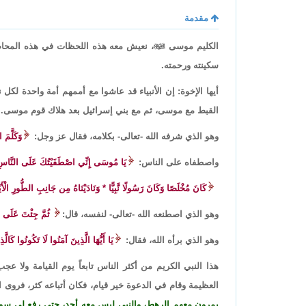
مقدمة
الكليم موسى

، نعيش معه هذه اللحظات في هذه المحاض
سكينته ورحمته.
أيها الإخوة: إن الأنبياء قد عاشوا مع أممهم أمة واحدة لك
القبط مع موسى، ثم مع بني إسرائيل بعد هلاك قوم موسى.
وهو الذي شرفه الله -تعالى- بكلامه، فقال عز وجل:
وَكَلَّمَ
واصطفاه على الناس:
يَا مُوسَى إِنِّي اصْطَفَيْتُكَ عَلَى النَّاسِ 
كَانَ مُخْلَصًا وَكَانَ رَسُولًا نَّبِيًّا * وَنَادَيْنَاهُ مِن جَانِبِ الطُّورِ الْأَيْمَ
وهو الذي اصطنعه الله -تعالى- لنفسه، قال:
ثُمَّ جِئْتَ عَلَى 
وهو الذي برأه الله، فقال:
يَا أَيُّهَا الَّذِينَ آمَنُوا لَا تَكُونُوا كَال
هذا النبي الكريم من أكثر الناس تابعاً يوم القيامة ولا 
العظيمة وقام في الدعوة خير قيام، فكان أتباعه كثر، فروى
يمرون معهم الرهط، والنبي ليس معه أحد، حتى رفع لي سوا