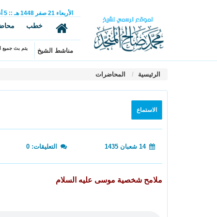
الأربعاء
21
صفر
1448 هـ
::
5
أ
خطب
محاض
يتم بث جميع ال
مناشط الشيخ
الرئيسية
المحاضرات
الاستماع
14 شعبان 1435
التعليقات: 0
ملامح شخصية موسى عليه السلام