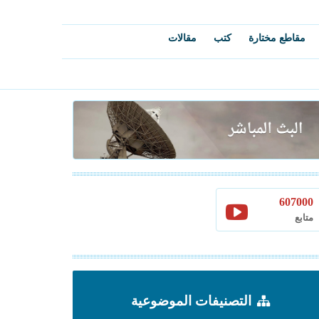
مقاطع مختارة
كتب
مقالات
607000
متابع
التصنيفات الموضوعية