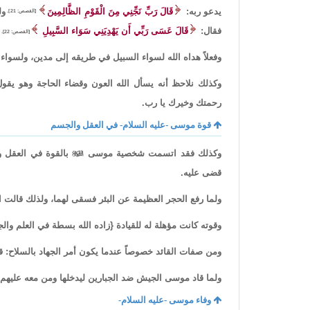
يدعو ربه:
قَالَ رَبِّ نَجِّنِي مِنَ الْقَوْمِ الظَّالِمِينَ
ول
[القصص: 21].
فقال:
قَالَ عَسَى رَبِّي أَن يَهْدِيَنِي سَوَاء السَّبِيلِ
[القصص: 22].
وفعلاً هداه الله لسواء السبيل في طريقه إلى مدين، ولسواء ا
وكذلك نلاحظ أنه يسأل الله العون وقضاء الحاجة وهو يقول
رحمتك وخيرك يا رب.
قوة موسى -عليه السلام- في العقل والجسم
وكذلك فقد اتسمت شخصية موسى

بالقوة في العقل و
قضى عليه.
ولما رفع الحجر العظيمة عن البئر فسقى لهما، ولذلك قالت ا
وقوته كانت مؤهلة له للقيادة {زاده الله بسطة في العلم وال
ومن صفات القائد خصوصاً عندما يكون أمر الجهاد بالسلاح: ق
ولما قاد موسى الجيش ضد الجبارين ليدخلها ومن معه عليهم
وفاء موسى -عليه السلام-