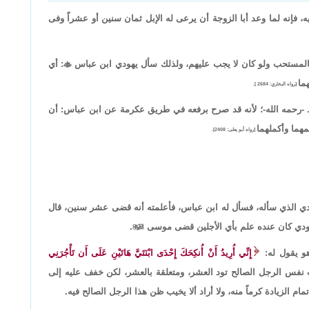
ه، فإنه لما وعد أبا الزوجة أن يرعى له الإبل ثمان سنين أو عشراً وفى
أتوا بالمستحب ولو كان لا يجب عليهم، ولذلك سأل يهودي ابن عباس

: أي
ما
[رواه البخاري: 2684 ].
 -رحمه الله-؛ لأنه قد صرح برفعه في طريق عكرمة عن ابن عباس: أن
هما وأكملهما
[رواه أبو يعلى: 2408].
دي الذي سأله، فسأل له ابن عباس، فأعلمته أنه قضى عشر سنين، قال
يهودي كان عنده علم بأي الأجلين قضى موسى

.
هو يقول له:
إِنِّي أُرِيدُ أَنْ أُنكِحَكَ إِحْدَى ابْنَتَيَّ هَاتَيْنِ عَلَى أَن تَأْجُرَنِي
نفس الرجل الصالح تود العشر، ومتعلقة بالعشر، لكن خفف عليه إلى
 الزيادة كرماً منه، ولا أراد ألا يخيب ظن هذا الرجل الصالح فيه.