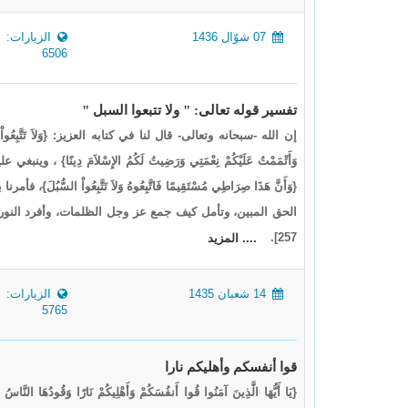
07 شوّال 1436
الزيارات:
6506
تفسير قوله تعالى: " ولا تتبعوا السبل "
إن الله -سبحانه وتعالى- قال لنا في كتابه العزيز: {وَلاَ تَتَّبِعُواْ ا
وَأَتْمَمْتُ عَلَيْكُمْ نِعْمَتِي وَرَضِيتُ لَكُمُ الإِسْلاَمَ دِينً
{وَأَنَّ هَذَا صِرَاطِي مُسْتَقِيمًا فَاتَّبِعُوهُ وَلاَ تَتَّبِعُواْ الس
الحق المبين، وتأمل كيف جمع عز وجل الظلمات، وأفرد النور، فقال: {اللّهُ و
257].
.... المزيد
14 شعبان 1435
الزيارات:
5765
قوا أنفسكم وأهليكم نارا
{يَا أَيُّهَا الَّذِينَ آمَنُوا قُوا أَنفُسَكُمْ وَأَهْلِيكُمْ نَارًا وَقُودُهَا النَّاسُ و