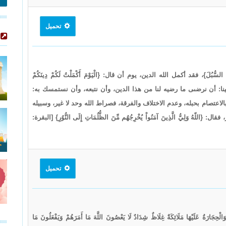
تحميل
لسُّبُلَ}، فقد أكمل الله الدين، يوم أن قال: {الْيَوْمَ أَكْمَلْتُ لَكُمْ دِينَكُمْ
ا} ، وينبغي علينا: أن نرضىى ما رضيه لنا من هذا الدين، وأن نتبعه، وأن نستمسك به:
ُّبُلَ}، فأمرنا بالاعتصام بحبله، وعدم الاختلاف والفرقة، فصراط الله وحد لا غير، وسبيله
َلِيُّ الَّذِينَ آمَنُواْ يُخْرِجُهُم مِّنَ الظُّلُمَاتِ إِلَى النُّوُرِ} [البقرة:
تحميل
َالْحِجَارَةُ عَلَيْهَا مَلَائِكَةٌ غِلَاظٌ شِدَادٌ لَا يَعْصُونَ اللَّهَ مَا أَمَرَهُمْ وَيَفْعَلُونَ مَا