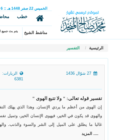
الخميس
22
صفر
1448 هـ
::
6
خطب
محاض
يتم بث جميع ال
مناشط الشيخ
الرئيسية
التفسير
27 شوّال 1436
الزيارات:
6381
تفسير قوله تعالى: " ولا تتبع الهوى "
إن الهوى من أعظم ما يردي الإنسان. وهذا الذي يهلك النف
والهوى قد يكون في الخير، فيهوى الإنسان الخير، وتميل نفسه 
غالبا ما يطلق على الميل إلى الشر والسوء والذنب. واله
.... المزيد