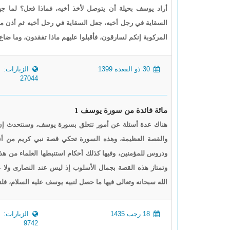
أراد يوسف بحيلة أن يتوصل لأخذ أخيه، فماذا فعل؟ لما 
السقاية في رجل أخيه، جعل السقاية في رحل أخيه ثم أذن مؤذن 
المركوبة إنكم لسارقون، فأقبلوا عليهم ماذا تفقدون، وما ضا
30 ذو القعدة 1399
الزيارات:
27044
مائة فائدة من سورة يوسف 1
هناك عدة أسئلة عن أمور تتعلق بسورة يوسف، وسنتحدث إن 
والقصة العظيمة، وهذه السورة تحكي قصة نبي كريم من أنبياء
ودروس للمؤمنين، وفيها كذلك أحكام استنبطها العلماء من هذه 
وتمتاز هذه القصة بجمال الأسلوب إذ ليس عند النصارى ولا 
الله سبحانه وتعالى فيها ما حصل لنبيه يوسف عليه السلام، ف
18 رجب 1435
الزيارات:
9742