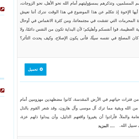
 تستنهض همم المسلمين، وتذكرهم بمسؤوليتهم أمام الله نحو الأهل، نحو الزوجات،
نحن أيها الإخوة إذ نتكلم عن هذا الموضوع في هذا الوقت ندرك أننا نعيش
رة المحرمات التي تفشت في مجتمعاتنا، ومن كثرة الانغماس في أوحال
ة العظيمة، قوا أنفسكم وأهليكم؛ لأن البداية تكون من النفس دائمًا، ولا
كان المصلح في نفسه سيئًا، فأنى يكون الإصلاح، وكيف يحدث التأثر؟
تحميل
 من فترات حياتهم في الأرض المقدسة، كانوا مضظهدين مهزومين أمام
 من الله وبقية مما ترك آل موسى وآل هارون، وقد شعر القوم بالذل
مة والملأ، فأرادوا أن يغيروا واقعهم الذليل، وأن يبدلوا ذلهم عزة،
 سبيل الله.
.... المزيد