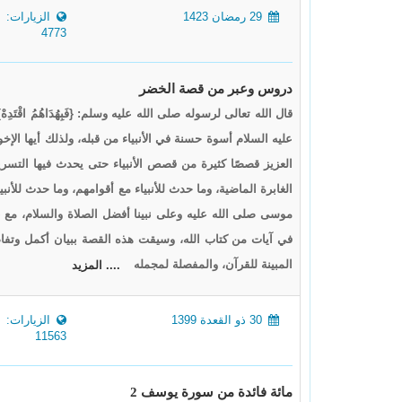
29 رمضان 1423
الزيارات:
4773
دروس وعبر من قصة الخضر
قال الله تعالى لرسوله صلى الله عليه وسلم: {فَبِهُدَاهُمُ اقْتَ
عليه السلام أسوة حسنة في الأنبياء من قبله، ولذلك أيها الإ
العزيز قصصًا كثيرة من قصص الأنبياء حتى يحدث فيها التسري
الغابرة الماضية، وما حدث للأنبياء مع أقوامهم، وما حدث للأ
موسى صلى الله عليه وعلى نبينا أفضل الصلاة والسلام، مع 
في آيات من كتاب الله، وسيقت هذه القصة ببيان أكمل وتفا
المبينة للقرآن، والمفصلة لمجمله
.... المزيد
30 ذو القعدة 1399
الزيارات:
11563
مائة فائدة من سورة يوسف 2