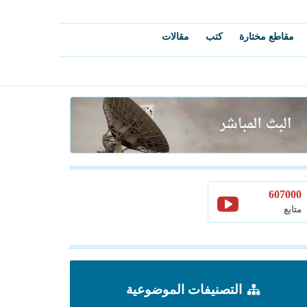
مقاطع مختارة
كتب
مقالات
607000
متابع
التصنيفات الموضوعية