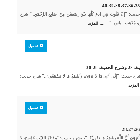
 "إِنَّ قُلُوبَ بَنِي آدَمَ كُلَّهَا بَيْنَ إِصْبَعَيْنِ مِنْ أَصَابِعِ الرَّحْمَنِ.." شرح
ِ، مُذْهِبَ البَاسِ.."
.... المزيد
تحميل
.." شرح حديث: "إِنِّي أَرَى مَا لا تَرَوْنَ، وَأَسْمَعُ مَا لا تَسْمَعُونَ.." شرح حديث:
 المزيد
تحميل
وْنَ أَنَّ اللَّهَ يَسْمَعُ مَا نَقُولُ؟.."، وشرح حديث: "مِفْتَاحُ الغَيْبِ خَمْسٌ، لاَ