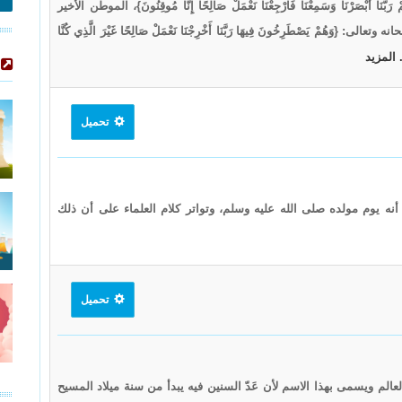
رَبَّنَا أَبْصَرْنَا وَسَمِعْنَا فَارْجِعْنَا نَعْمَلْ صَالِحًا إِنَّا مُوقِنُونَ}، الموطن الأخير
ُمْ يَصْطَرِخُونَ فِيهَا رَبَّنَا أَخْرِجْنَا نَعْمَلْ صَالِحًا غَيْرَ الَّذِي كُنَّا
. المزيد
تحميل
 أنه يوم مولده صلى الله عليه وسلم، وتواتر كلام العلماء على أن ذلك
تحميل
لعالم ويسمى بهذا الاسم لأن عَدّ السنين فيه يبدأ من سنة ميلاد المسيح