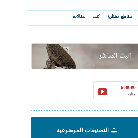
مقاطع مختارة
كتب
مقالات
608000
متابع
التصنيفات الموضوعية