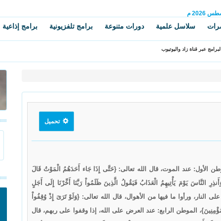
سطس
2026 م
رات
سلاسل علمية
دورات متنوعة
برامج تلفزيونية
برامج إذاعية
برامج عبر قناة زاد واليوتيوب
تحميل
: عند الموت، قال الله تعالى: {حَتَّى إِذَا جَاء أَحَدَهُمُ الْمَوْتُ قَالَ
 يَوْمَ يَأْتِيهِمُ الْعَذَابُ فَيَقُولُ الَّذِينَ ظَلَمُواْ رَبَّنَا أَخِّرْنَا إِلَى أَجَلٍ
وا على النار، ورأوا ما فيها من الأهوال، قال الله تعالى: {وَلَوْ تَرَىَ إِذْ وُقِفُواْ
َا وَنَكُونَ مِنَ الْمُؤْمِنِينَ}، الموطن الرابع: عند العرض على الله، إذا وقفوا على ربهم، قال