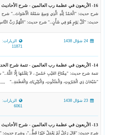
16- الأربعون في عظمة رب العالمين - شرح الأحاديث 40،39،38،37،36،35
شرح حديث: "الْحَمْدُ لِلَّهِ الَّذِي وَسِعَ سَمْعُهُ الْأَصْوَاتَ.." شرح حديث:
حديث: "كُلَّ يَوْمٍ هُوَ فِي شَأْنٍ.." شرح حديث: "اللَّهُمَّ رَبَّ النَّاس
24 شوّال 1438
الزيارات:
11871
14- الأربعون في عظمة رب العالمين - تتمة شرح الحديث 28 وشرح الحديث 30،29
تتمة شرح حديث: "مِفْتَاحُ الغَيْبِ خَمْسٌ ، لاَ يَعْلَمُهَا إِلَّا اللَّهُ
"سُبْحَانَ ذِي الْجَبَرُوتِ، وَالْمَلَكُوتِ، وَالْكِبْرِيَاءِ، وَالْعَظَمَةِ.."
....
23 شوّال 1438
الزيارات:
6061
13- الأربعون في عظمة رب العالمين - شرح الأحاديث 28،27،26
شرح حديث: "قَالَ رَجُلٌ لَمْ يَعْمَلْ خَيْرًا قَطُّ.."، وشرح حديث: "أَتَرَ