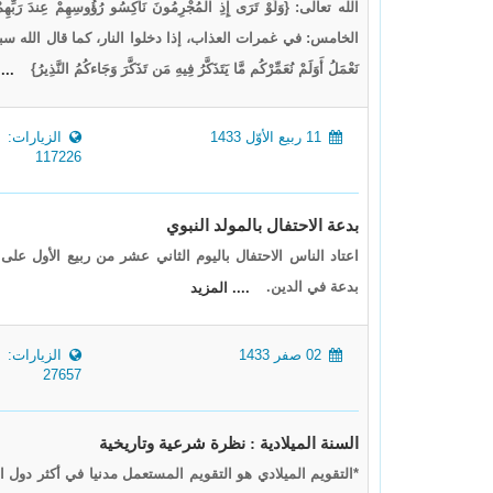
الله تعالى: {وَلَوْ تَرَى إِذِ الْمُجْرِمُونَ نَاكِسُو رُؤُوسِهِمْ عِندَ رَبِّهِمْ 
الخامس: في غمرات العذاب، إذا دخلوا النار، كما قال الله سبحانه وتعالى: {وَه
نَعْمَلُ أَوَلَمْ نُعَمِّرْكُم مَّا يَتَذَكَّرُ فِيهِ مَن تَذَكَّرَ وَجَاءكُمُ النَّذِيرُ}
...
11 ربيع الأوّل 1433
الزيارات:
117226
بدعة الاحتفال بالمولد النبوي
اعتاد الناس الاحتفال باليوم الثاني عشر من ربيع الأول على
بدعة في الدين.
.... المزيد
02 صفر 1433
الزيارات:
27657
السنة الميلادية : نظرة شرعية وتاريخية
*التقويم الميلادي هو التقويم المستعمل مدنيا في أكثر دول ا