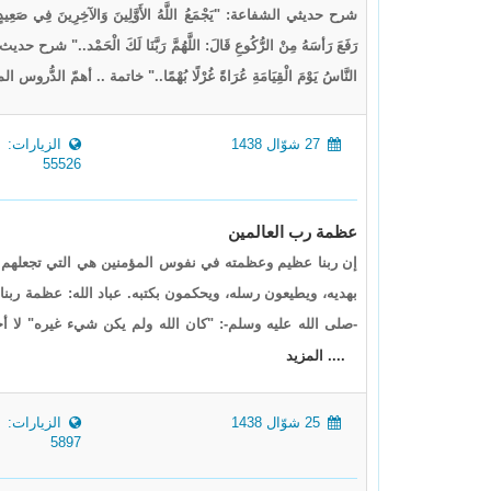
شرح حديثي الشفاعة: "يَجْمَعُ اللَّهُ الأَوَّلِينَ وَالآخِرِينَ فِي صَعِي
رَفَعَ رَأسَهُ مِنْ الرُّكُوعِ قَالَ: اللَّهُمَّ رَبَّنَا لَكَ الْحَمْد.." شرح حدي
النَّاسُ يَوْمَ الْقِيَامَةِ عُرَاةً غُرْلًا بُهْمًا.." خاتمة .. أهمّ
27 شوّال 1438
الزيارات:
55526
عظمة رب العالمين
إن ربنا عظيم وعظمته في نفوس المؤمنين هي التي تجعلهم يع
بهديه، ويطيعون رسله، ويحكمون بكتبه. عباد الله: عظمة ربنا
-صلى الله عليه وسلم-: "كان الله ولم يكن شيء غيره" لا أحد
.... المزيد
25 شوّال 1438
الزيارات:
5897