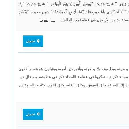
دٍ وَاحِدٍ.." شرح حديث: "يُوضَعُ الْمِيزَانُ يَوْمَ الْقِيَامَةِ.." شرح حديث: "إِذَا
ث: " أَلا تُحَدِّثُونِي بِأَعَاجِيبِ مَا رَأَيْتُمْ بِأَرْضِ الْحَبَشَةِ؟.." شرح حديث: "يُحْشَرُ
 الدُّروس المستفادة من الأربعون في عظمة رب العالمين
.... المزيد
تحميل
بدونه ويطيعونه ولا يعصونه ويأتمرون بأمره، ويقبلون شرعه، ويأخذون
 مما نتفكر فيه تفكروا في عظمة الله فلنتفكر في عظمته، وقد قال نبيه
 إلا الله، ثم خلق العرش، وخلق القلم، خلق اللوح، وكتب الله مقادير
تحميل