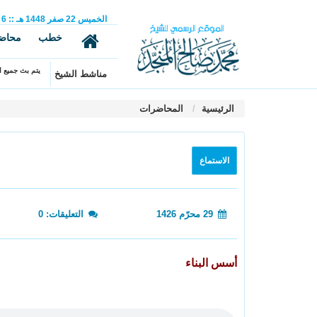
الخميس
22
صفر
1448 هـ
::
6
خطب
محاض
يتم بث جميع ال
مناشط الشيخ
الرئيسية
المحاضرات
الاستماع
29 محرّم 1426
التعليقات: 0
أسس البناء