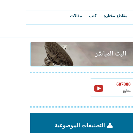
مقاطع مختارة
كتب
مقالات
607000
متابع
التصنيفات الموضوعية