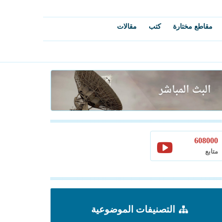
مقاطع مختارة
كتب
مقالات
608000
متابع
التصنيفات الموضوعية