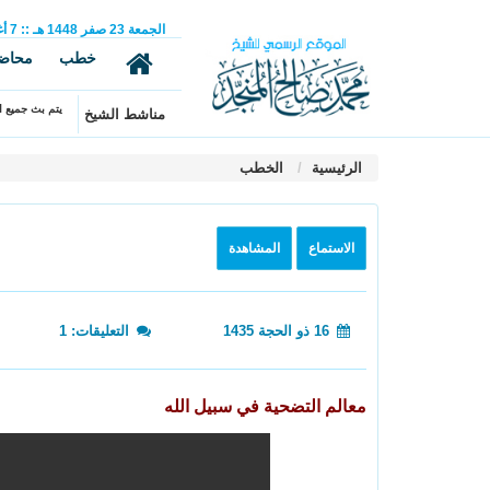
الجمعة
23
صفر
1448 هـ
::
7
أ
خطب
محاض
يتم بث جميع ال
مناشط الشيخ
الرئيسية
الخطب
الاستماع
المشاهدة
16 ذو الحجة 1435
التعليقات: 1
معالم التضحية في سبيل الله