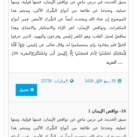
سبق الحديث في درس ماضٍ عن نواقض الإيمان: فمنها قولية، ومنها
عملية، وتحدثنا عن طائفة من أنواع الشِّرك الأكبر، وسنتم هذا
الموضوع إن شاء الله ونتحدث أيضاً عن الشِّرك الأصغر. فمن أنواع
المكفرات، ونواقض الإيمان: كفر الإباء والاستكبار والامتناع، وهذا
مناقضٌ لعمل القلب، وهو ككفر إبليس وفرعون واليهود، الذين عرفوا
الحقَّ فلم ينقادوا، ولم يستسلموا له، وقال تعالى عن إبليس: {وَإِذْ قُلْنَا
لِلْمَلائِكَةِ اسْجُدُوا لِآدَمَ فَسَجَدُوا إِلَّا إِبْلِيسَ أَبَى وَاسْتَكْبَرَ}[البقرة: 34].
.... المزيد
28 ربيع الأوّل 1418
الزيارات: 22726
تحميل
10- نواقض الإيمان 1
سبق الحديث في درس ماضٍ عن نواقض الإيمان: فمنها قولية، ومنها
عملية، وتحدثنا عن طائفة من أنواع الشِّرك الأكبر، وسنتم هذا
الموضوع إن شاء الله ونتحدث أيضاً عن الشِّرك الأصغر. فمن أنواع