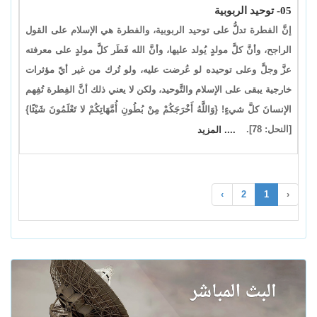
05- توحيد الربوبية
إنَّ الفطرة تدلُّ على توحيد الربوبية، والفطرة هي الإسلام على القول
الراجح، وأنَّ كلَّ مولدٍ يُولد عليها، وأنَّ الله فَطَر كلَّ مولدٍ على معرفته
عزَّ وجلَّ وعلى توحيده لو عُرضت عليه، ولو تُرك من غير أيّ مؤثرات
خارجية يبقى على الإسلام والتَّوحيد، ولكن لا يعني ذلك أنَّ الفِطرة تُفِهم
الإنسانَ كلَّ شيءٍ! {وَاللَّهُ أَخْرَجَكُمْ مِنْ بُطُونِ أُمَّهَاتِكُمْ لا تَعْلَمُونَ شَيْئًا}
[النحل: 78].
.... المزيد
›
2
1
‹