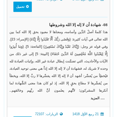
تحميل
08- شهادة أن لا إله إلا الله وشروطها
هذا كلمةٌ أصلُ الدِّين وأساسه، ومعناها لا معبود بحق إلا الله كما بين
الله تعالى في آيات كثيرة: {وَقَضَى رَبُّكَ أَلَّا تَعْبُدُوا إِلَّا إِيَّاهُ} [الإسراء: 23].
وفي قوله عز وجل: {إِيَّاكَ نَعْبُدُ وَإِيَّاكَ نَسْتَعِينُ} [الفاتحة: 5]. {وَمَا أُمِرُوا
إِلَّا لِيَعْبُدُوا اللَّهَ مُخْلِصِينَ لَهُ الدِّينَ حُنَفَاءَ} [البينة: 5] إلى غير ذلك من
الآيات والأحاديث، التي تضمَّنت إبطال عبادة غير الله، وإثبات العبادة لله
وحده لا شريك له، فشهادة أن لا إله إلا الله إذاً هي معنى توحيد العبادة،
فيُخطِأ من يُفسِّر: أشهد أن لا إله إلا الله يفسِّرها لا ربَّ إلا الله، ويخطأ
من يُفسِّرها لا مطاع بحقٍ إلا الله، إذ لو كان هذا معنى الشَّهادة لما
أنكرها المشركون؛ لأنَّهم يعلمون أنَّ الله ربَّهم وخالقهم..
.... المزيد
21 ربيع الأوّل 1418
الزيارات: 72107