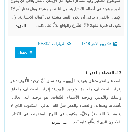
الموضوع الخطير وفيه مسائل: منها: هل الإيمان بالقدر ينافي أن يكون
للعبد مشيئة في أفعاله الاختيارية، هل لنا نحن مشيئة وهل نختار أم لا؟
الإيمان بالقدر لا ينافي أن يكون للعبد مشيئة في أفعاله الاختيارية، وأن
يكون له قدرة عليها؛ لأنَّ الشَّرع والواقع يدُلُّ على ذلك.
.... المزيد
05 ربيع الآخر 1418
الزيارات: 105867
تحميل
13- القضاء والقدر 1
القضاء والقدر متعلق بتوحيد الرُّبوبية، وقد سبق أنَّ توحيد الأُلوهية: هو
إفراد الله -تعالى- بالعبادة، وتوحيد الرُّبوبية: إفراد الله -تعالى- بالخلق
والملك والتَّدبير، وتوحيد الأسماء الصِّفات: هو توحيد الله -تعالى-
بأسمائه وصفاته. والقضاء والقدر سرُّ الله -تعالى- المكتوب الذي لا
يعلمه إلا الله -عزَّ وجلَّ-، مكتوب في اللوح المحفوظ، في الكتاب
المكنون الذي لا يطَّلِع عليه أحد.
.... المزيد