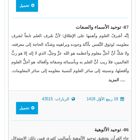
تحميل
07- توحيد الأسماء والصفات
إنَّه أشرفُ العلوم وأهمها على الإطلاق؛ لأنَّ شَرف العلم تابعاً لشرف
معلومه، لوثوق النَّفس بأدِّلة وجوده وبراهينه وشدَّة الحاجة إلى معرفته،
ولا شكَّ أنَّ أجلَّ معلوم وأعظمه هو الله عزَّ وجلَّ، الذي لا إله إلا هو ربُّ
العالمين، فلا ريب أنَّ العلم به وبأسمائه وصفاته وأفعاله هو أجلُّ العلوم
وأفضلها، ونسبته إلى سائر العلوم كَنسبة معلومه إلى سائر المعلومات.
.... المزيد
18 ربيع الأوّل 1418
الزيارات: 43515
تحميل
06- توحيد الألوهية
جاء القرآن بتحقيق توحيد الألوهية بأساليب كثيرة، فمن ذلك: الاستدلال