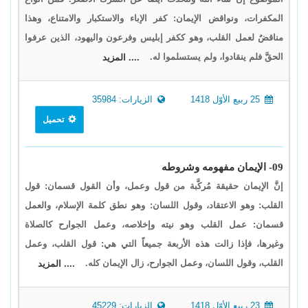
المكفرات، ونواقض الإيمان: كفر الإباء والاستكبار والامتناع، وهذا
مناقضٌ لعمل القلب، وهو ككفر إبليس وفرعون واليهود، الذين عرفوا
الحقَّ فلم ينقادوا، ولم يستسلموا له.
.... المزيد
25 ربيع الأوّل 1418
الزيارات: 35984
تحميل
09- الإيمان مفهومه وشروطه
إنَّ الإيمان حقيقة مُركَّبة من قول وعمل، وأن القول قسمان: قول
القلب: وهو الاعتقاد، وقول اللسان: وهو نطق كلمة الإسلام، والعمل
قسمان: عمل القلب وهو نيته وإخلاصه، وعمل الجوارح كالصلاة
وغيرها، فإذا زالت هذه الأربعة جميعاً التي هي: قول القلب، وعمل
القلب، وقول اللسان، وعمل الجوارح، زال الإيمان كله.
.... المزيد
23 ربيع الأوّل 1418
الزيارات: 45229