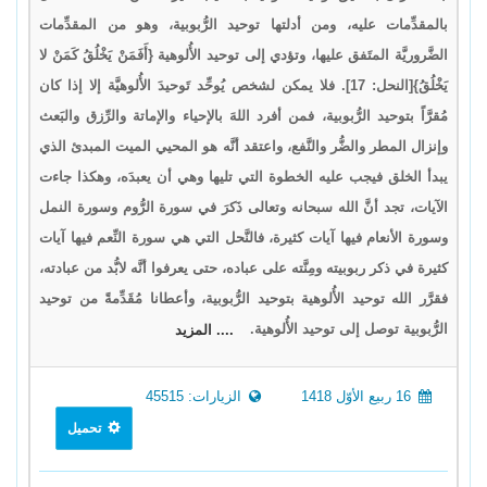
بالمقدِّمات عليه، ومن أدلتها توحيد الرُّبوبية، وهو من المقدِّمات
الضَّروريَّة المتَفق عليها، وتؤدي إلى توحيد الأُلوهية {أَفَمَنْ يَخْلُقُ كَمَنْ لا
يَخْلُقُ}[النحل: 17]. فلا يمكن لشخص يُوحِّد تَوحيدَ الأُلوهيَّة إلا إذا كان
مُقرَّاً بتوحيد الرُّبوبية، فمن أفرد اللهَ بالإحياء والإماتة والرِّزق والبَعث
وإنزال المطر والضُّر والنَّفع، واعتقد أنَّه هو المحيي الميت المبدئ الذي
يبدأ الخلق فيجب عليه الخطوة التي تليها وهي أن يعبدَه، وهكذا جاءت
الآيات، تجد أنَّ الله سبحانه وتعالى ذَكرَ في سورة الرُّوم وسورة النمل
وسورة الأنعام فيها آيات كثيرة، فالنَّحل التي هي سورة النِّعم فيها آيات
كثيرة في ذكر ربوبيته ومِنَّته على عباده، حتى يعرفوا أنَّه لابُّد من عبادته،
فقرَّر الله توحيد الأُلوهية بتوحيد الرُّبوبية، وأعطانا مُقَدِّمةً من توحيد
الرُّبوبية توصل إلى توحيد الأُلوهية.
.... المزيد
16 ربيع الأوّل 1418
الزيارات: 45515
تحميل