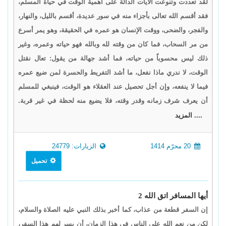
لقد تعددت وتنوعت الآيات الدالة على أهمية الوقت في حياة المسلم،
فقد أقسم الله تعالى بأجزاء منه في سور عديدة، أقسم بالليل، والنهار،
والفجر، والضحى، ووقت الإنسان هو عمره في الحقيقة، وهو يمر أسرع
من مر السحاب، فما كان من وقته لله وبالله فهو حياته وعمره، وغير
ذلك ليس محسوباً من حياته، فما أشد جهالة من يقول: تعال نقتل
الوقت، لا ندري ماذا نفعل، ما أشد التفريط والحسرة لمن ضيع عمره
فيما لا ينفعه، وإن أجل تحصيل عند العقلاء هو الوقت، فينبغي للمسلم
أن يعرف شرف زمانه وقدر وقته، فلا يضيع منه لحظة في غير قربة.
.... المزيد
20 محرّم 1414
الزيارات: 24779
تحميل
أيها المسافر اتق الله 2
إن السفر قطعة من عذاب، كما أخبر بذلك النبي عليه الصلاة والسلام،
لكن من نعم الله على الناس في هذا الزمان، أن يسر لهم هذا السفر،