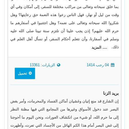
بما خلق سبحانه وتعالى من مراكب مختلفة للسفر، إلى أمكان وفي أي
وقت من ليل أو نهار، فهل الناس رعوا هذه النعمة حق رعايتها؟ وهل
شكروا الله سبحانه وتعالى على نعمه؟ وهل اجتنبوا في أسفارهم ما
حرم الله عليهم؟ إذن يجب علينا أن نلتزم سنة نبينا صلى الله عليه
وسلم في أسفارنا، وأن نتعلم أحكام السفر، أو نسأل أهل العلم في
ذلك.
.... المزيد
04 رجب 1414
الزيارات: 13361
تحميل
بريد الزنا
إن الشارع قد منع إتيان وغشيان أماكن الفساد والمحرمات، وأمر بغض
البصر عند دخول الأسواق وغيرها من المجامع التي فيها مظنة النظر
إلى ما حرم الله، أو شيء من انكشاف العورات، ونحن اليوم ما أحوجنا
إلى غض البصر أمام هذا الكم الهائل من الأجساد التي تعرت، وأظهرت