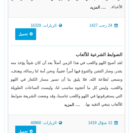
الأعداء.
.... المزيد
24 رجب 1427
الزيارات: 16329
تحميل
الضوابط الشرعية للألعاب
لقد أصبح اللهو واللعب في هذا الزمن أصلاً بعد أن كان شيئاً يؤخذ منه
بقدر، وصار التفنن والتنوع فيها أمراً عجيباً، ونحن أمة لنا رسالة، وهدف،
ونسعى لطاعة الله، فلا يليق بنا أن نسير مسار الكفار في اللهو
واللعب، وليس كل ما أنتجوه مناسب لنا، وليست الساعات الطويلة
التي يستغرقونها في اللهو واللعب تناسبنا، وقد وضعت الشريعة ضوابط
للألعاب ينبغي التقيد بها.
.... المزيد
12 شوّال 1419
الزيارات: 40868
تحميل