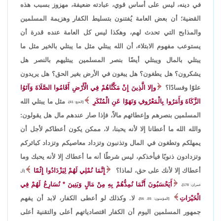
في دينه، ليس على أساس قوي، عبادته ضعيفة، مهزوز بسبب هذه
القضية؛ أن بعض العامة يُفتنون بتسليط الكفار وهزيمة المسلمين
والمذابح التي تحدث لهم، وهكذا ليس كل العامة عنده قدرة أن
يستوعب مفهوم الابتلاء، أن الله يبتلي مثل ما يبتلي بالخير مثل ما
يبتلي بالمال ويبتلي أيضًا بنصر المسلمين يبتليهم بالنصر هل
يشكرون؟ هل يطغون؟ هل يبغون في الأرض بغير الحق؟ هل يريدون
علوًا وفسادًا؟
وإلا الَّذِينَ إِنْ مَكَّنَّاهُمْ فِي الْأَرْضِ أَقَامُوا الصَّلَاةَ وَآتَوُا
الزَّكَاةَ وَأَمَرُوا بِالْمَعْرُوفِ وَنَهَوْا عَنِ الْمُنْكَرِ
مثل ما يبتلي الله
[الحج: 41]،
المسلمين بنصرهم وإعطائهم مالاً، فإذا صار عندهم مال هل يقولون:
والله الله ما أعطانا إلا لأنه يحبنا، لا، ممكن يكون أعطاكم لأجل أن
يمهلكم وتطغون في المال وتذنبون وتزداد معاصيكم وتزداد كبائركم
وتزدادون ذنوبًا فيأخذكم، ليس شرطًا أنه ما أعطاك إلا لأنه يحبك وما
أعطاك إلا لأنك على حق، لماذا؟
إِنَّمَا نُمْلِي لَهُمْ لِيَزْدَادُوا إِثْمًا
[آل
أَيَحْسَبُونَ أَنَّمَا نُمِدُّهُمْ بِهِ مِنْ مَالٍ وَبَنِينَ * نُسَارِعُ لَهُمْ فِي
عمران: 178]،
الْخَيْرَاتِ
لا. وكذلك لو أعطى الكفار، لابد أن يفهم
[المؤمنون: 55، 56]،
جمهور المسلمين اليوم أن الكفار اقتصادياتهم أعلى والتقنية أعلى