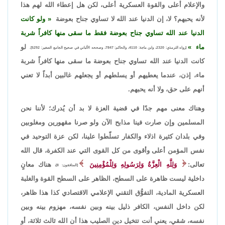
والإعلام أعلى والقوة العسكرية أعلى، لكن هل إعطاء الله لهم هذا
لأنه يحبهم؟ لا، إن الدنيا عند الله لا تساوي جناح بعوضة
ولو كانت
الدنيا عند الله تساوي جناح بعوضة فقط ما سقى منها كافراً شربة
ماء
لو
[رواه الترمذي: 2320، وابن ماجة: 4110، والحاكم: 7847، وصححه الألباني في صحيح الجامع الصغير: 5292].
كانت الدنيا عند الله تساوي جناح بعوضة ما سقى منها كافراً شربة
ماء، إذن، عندما يعطيهم أو يسلطهم أو يجعلهم غالبين أبداً لا تعني
أنهم على حق، ولا أنه يحبهم.
وهناك معنى مهم جدًا في قضية العزة لا بد أن يُدرك؛ لأننا نحن
المسلمين وإن صارت فينا مذابح الآن ولو صرنا مقهورين ومغلوبين
وفي بلدان كثيرة اذلاء والكفار تسلّطوا علينا، لكن عزة التوحيد في
نفس المؤمن أعلى وأقوى من كل القوى التي عند الكفرة، قال الله
تعالى:
وَلِلَّهِ الْعِزَّةُ وَلِرَسُولِهِ وَلِلْمُؤْمِنِينَ
هناك معانٍ
[المنافقون: 8]،
داخلية ليست ظاهرة على السطح، الظاهر على السطح القوة والغلبة
العسكرية المادية، التفوُّق التقني الإعلامي الاقتصادي كذا هذا ظاهر،
لكن داخل النفس، الكافر ذليل بينه وبين نفسه، مهزوم بينه وبين
نفسه، شقي، يعني أنت تتخيل دين الصليب هذا أن الله ثالث ثلاثة، أو