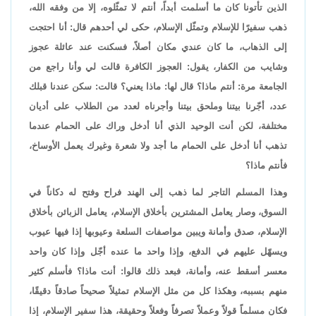
الذين تأتونا كان ما أسلمت أبداً، أنتم لا تمثّلوه، إلا من وفقه الله،
ذهب سفيرًا للإسلام وتمثّل الإسلام، حكى لي أحدهم قال: أنا احتجت
إلى الذهاب، ما كان عندي مكان أصلاً، فسكنت عند عائلة عجوز
وشايب من الكفار، يقول: العجوز الكافرة قالت لي وأنا راجع من
الجامعة مرة: أنتم ماذا؟ قال لها: ماذا يعني؟ قالت: سكن عندنا قبلك
عدد، أجّرنا بيتنا وملحق بيتنا وأجرناه لعدد من الطلاب على أديان
مختلفة، لكن أنت الوحيد الذي أنا أدخل وراك على الحمام عندما
تذهب أنا أدخل على الحمام ما أجد ولا شعرة وغيرك يعمل الأوساخ،
فأنتم ماذا؟
وهذا المسلم التاجر لما ذهب إلى الهند فراح وفتح له دكاناً في
السوق، وصار يعامل المشترين بأخلاق الإسلام، يعامل الزبائن بأخلاق
الإسلام، صدق وأمانة ويبين مواصفات السلعة وعيوبها إذا فيها عيوب
ويسهّل عليهم في الدفع، وإذا واحد ما عنده أجّل وإذا كان واحد
معسر أسقط عنه، وأمانة، فبعد ذلك قالوا: أنت ماذا؟ فأسلم كثير
منهم بسببه، وهكذا كل من مثل الإسلام تمثيلاً صحيحاً صادقاً دقيقًا،
فكان مسلماً قولاً وعملاً تصرفاً وفعلاً وحقيقة، هذا سفير الإسلام، إذا