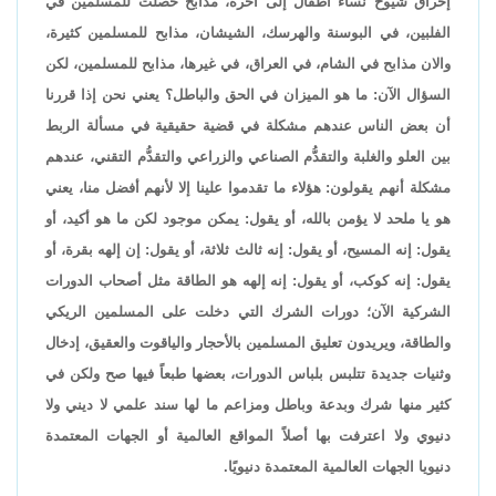
إحراق شيوخ نساء أطفال إلى آخره، مذابح حصلت للمسلمين في
الفلبين، في البوسنة والهرسك، الشيشان، مذابح للمسلمين كثيرة،
والان مذابح في الشام، في العراق، في غيرها، مذابح للمسلمين، لكن
السؤال الآن: ما هو الميزان في الحق والباطل؟ يعني نحن إذا قررنا
أن بعض الناس عندهم مشكلة في قضية حقيقية في مسألة الربط
بين العلو والغلبة والتقدُّم الصناعي والزراعي والتقدُّم التقني، عندهم
مشكلة أنهم يقولون: هؤلاء ما تقدموا علينا إلا لأنهم أفضل منا، يعني
هو يا ملحد لا يؤمن بالله، أو يقول: يمكن موجود لكن ما هو أكيد، أو
يقول: إنه المسيح، أو يقول: إنه ثالث ثلاثة، أو يقول: إن إلهه بقرة، أو
يقول: إنه كوكب، أو يقول: إنه إلهه هو الطاقة مثل أصحاب الدورات
الشركية الآن؛ دورات الشرك التي دخلت على المسلمين الريكي
والطاقة، ويريدون تعليق المسلمين بالأحجار والياقوت والعقيق، إدخال
وثنيات جديدة تتلبس بلباس الدورات، بعضها طبعاً فيها صح ولكن في
كثير منها شرك وبدعة وباطل ومزاعم ما لها سند علمي لا ديني ولا
دنيوي ولا اعترفت بها أصلاً المواقع العالمية أو الجهات المعتمدة
دنيويا الجهات العالمية المعتمدة دنيويًا.