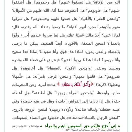
الله من الزكاة؟ هل تصدقوا عليهم؟ هل رحموهم؟ هل أشفقوا
عليهم؟ هل عاونوهم؟ هل أعطوهم مما أفاء الله عليهم من الأموال؟
"وامتحن الفقراء بالأغنياء" هل حقدوا عليهم وحسدوهم؟ هل سرقوا
منهم وآذوهم لمجرد أنهم أغنياء؟ ما رضوا بقضاء الله وقدره، قال:
لماذا غني؟ آخذ مالك غصبًا عنك، هل لما صاروا عندهم أُجراء وفّوا
بالعمل؟ امتحن الضعفاء بالأقوياء، أيضاً الضعيف يمكن ما يرضى
بالقضاء والقدر، يقول: لماذا هذا قوي وأنا ضعيف؟ لماذا هذا صحيح
وأنا مريض؟ لماذا هذا غني وأنا فقير؟ فيعترض على قضاء الله وقدره
ويحسد ويحقد، "وامتحن الأقوياء بالضعفاء" هل أعانوهم؟ هل
نصروهم؟ هل قاموا معهم؟ وامتحن الرجل بامرأته؛ هل علّمها؟
وعظها؟ ذكرها؟
وَأْمُرْ أَهْلَكَ بِالصَّلَاة
أمرها وعن المحرمات
[طه: 132]،
صانها وأبعدها، "وامتحن المرأة بزوجها" هل أطاعته؟ هل أعطته
حقه؟ هل إذا ناداها إلى الفراش أجابته؟ وهل في بيته خدمته؟ وفي
غيبته حفظته ولماله صانته؟ ولأولاده ربتهم؟ امتحن الزوجة بالزوج،
"امتحن الرجال بالنساء
هل حفظوا حق النساء الضعيفات،
" [شفاء العليل: 244]،
إني أُحرّج عليكم حق الضعيفين اليتيم والمرأة
[رواه الحاكم: 211، والبيهقي في
الصغرى: 3258، وحسنه الألباني في صحيح الجامع الصغير: 2447].