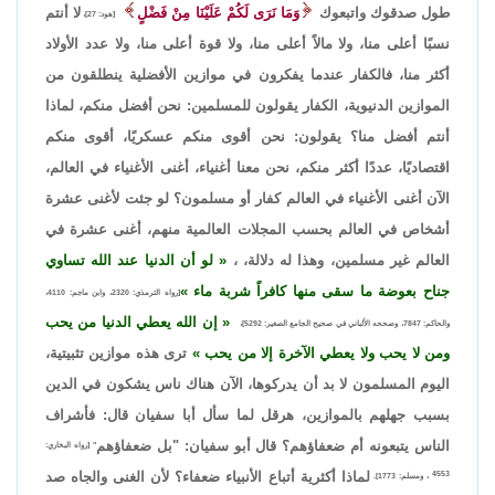
طول صدقوك واتبعوك
وَمَا نَرَى لَكُمْ عَلَيْنَا مِنْ فَضْلٍ
لا أنتم
[هود: 27]،
نسبًا أعلى منا، ولا مالاً أعلى منا، ولا قوة أعلى منا، ولا عدد الأولاد
أكثر منا، فالكفار عندما يفكرون في موازين الأفضلية ينطلقون من
الموازين الدنيوية، الكفار يقولون للمسلمين: نحن أفضل منكم، لماذا
أنتم أفضل منا؟ يقولون: نحن أقوى منكم عسكريًا، أقوى منكم
اقتصاديًا، عددًا أكثر منكم، نحن معنا أغنياء، أغنى الأغنياء في العالم،
الآن أغنى الأغنياء في العالم كفار أو مسلمون؟ لو جئت لأغنى عشرة
أشخاص في العالم بحسب المجلات العالمية منهم، أغنى عشرة في
العالم غير مسلمين، وهذا له دلالة، ،
لو أن الدنيا عند الله تساوي
جناح بعوضة ما سقى منها كافراً شربة ماء
[رواه الترمذي: 2320، وابن ماجم: 4110،
إن الله يعطي الدنيا من يحب
والحاكم: 7847، وصححه الألباني في صحيح الجامع الصغير: 5292]،
ومن لا يحب ولا يعطي الآخرة إلا من يحب
ترى هذه موازين تثبيتية،
اليوم المسلمون لا بد أن يدركوها، الآن هناك ناس يشكون في الدين
بسبب جهلهم بالموازين، هرقل لما سأل أبا سفيان قال: فأشراف
الناس يتبعونه أم ضعفاؤهم؟ قال أبو سفيان: "بل ضعفاؤهم
" [رواه البخاري:
لماذا أكثرية أتباع الأنبياء ضعفاء؟ لأن الغنى والجاه صد
4553 ، ومسلم: 1773].