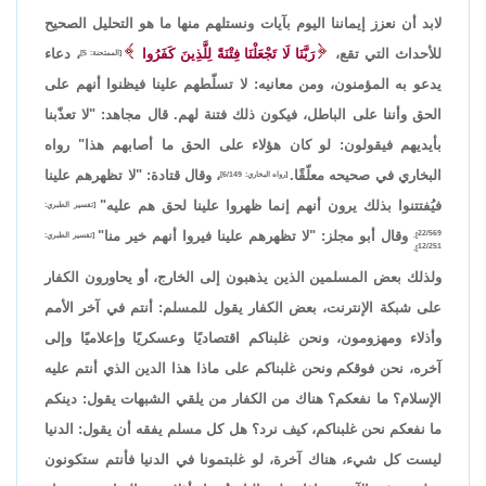
لابد أن نعزز إيماننا اليوم بآيات ونستلهم منها ما هو التحليل الصحيح
للأحداث التي تقع،
رَبَّنَا لَا تَجْعَلْنَا فِتْنَةً لِلَّذِينَ كَفَرُوا
، دعاء
[الممتحنة: 5]
يدعو به المؤمنون، ومن معانيه: لا تسلّطهم علينا فيظنوا أنهم على
الحق وأننا على الباطل، فيكون ذلك فتنة لهم. قال مجاهد: "لا تعذّبنا
بأيديهم فيقولون: لو كان هؤلاء على الحق ما أصابهم هذا" رواه
البخاري في صحيحه معلّقًا.
، وقال قتادة: "لا تظهرهم علينا
[رواه البخاري: 6/149]
فيُفتتنوا بذلك يرون أنهم إنما ظهروا علينا لحق هم عليه"
[تفسير الطبري:
وقال أبو مجلز: "لا تظهرهم علينا فيروا أنهم خير منا"
22/569].
[تفسير الطبري:
12/251].
ولذلك بعض المسلمين الذين يذهبون إلى الخارج، أو يحاورون الكفار
على شبكة الإنترنت، بعض الكفار يقول للمسلم: أنتم في آخر الأمم
وأذلاء ومهزومون، ونحن غلبناكم اقتصاديًا وعسكريًا وإعلاميًا وإلى
آخره، نحن فوقكم ونحن غلبناكم على ماذا هذا الدين الذي أنتم عليه
الإسلام؟ ما نفعكم؟ هناك من الكفار من يلقي الشبهات يقول: دينكم
ما نفعكم نحن غلبناكم، كيف نرد؟ هل كل مسلم يفقه أن يقول: الدنيا
ليست كل شيء، هناك آخرة، لو غلبتمونا في الدنيا فأنتم ستكونون