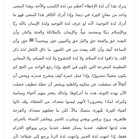
يدرك هذا أن لذة الإعطاء أعظم من لذة الكسب والأخذ، وهذا المعنى
واحد من معانٍ كثيرة في ديننا، وإذا أدرك الكافر هذا المعنى فهو ما
أدرك لذة التوحيد؛ لأنه لو عرف لذة التوحيد ولذة الإيمان بالله ربًا
وبالإسلام دينًا وبمحمد نبياً، والإيمان بالملائكة والجنة والنار، وأن
البعث حق والجنة حق والنار حق والنبيين حق، ومحمداً ﷺ حق، وأن
الساعة آتية، وأن الله يبعث من في القبور، ما ذاق الكفار لذة ذكر
الله، ما ذاقوا لذة الصلاة، ولا لذة الخشوع ولا لذة الصيام، ولا المعاني
العظيمة المفرحة التي تكون في الحج، وإذا رجع الواحد من الحج كم
يكون سعيدًا مسرورًا، وإذا عمل عمرة كيف ينشرح صدره، ويحس أن
أثقالاً قد سقطت عن منكبيه وكاهليه ويشعر أن حفلة تنظيف حصلت
الآن بهذه التوبة، هذه ما أدركوها، ولذلك ينتحر منهم أغنياء وساسة
وكبراء، لماذا ينتحرون؟ لأنهم ليسوا سعداء، من الشقاء، وقد نالوا
أشياء كثيرة؛ شُهرة، منصبًا، مالاً، لكن ما جعلتهم سعداء، والفرحة
ظاهرية، يروح يرقص ويغني ويشرب الخمر ويعاشر النساء بالحرام،
هذه لذتها لحظية، عندما يسكر فقط، عندما يزني ويواقع الحرام
فقط، إذا انتهت لذة الخمر وانتهت لذة الزنا يرجع إلى شقائه؛ لأن