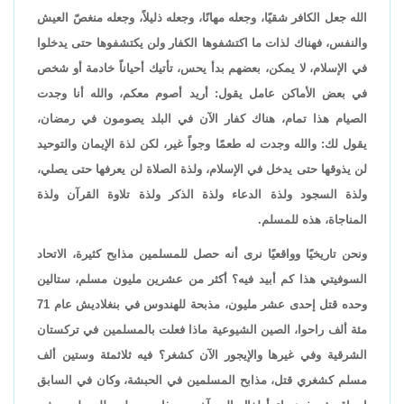
الله جعل الكافر شقيًا، وجعله مهانًا، وجعله ذليلاً، وجعله منغصّ العيش
والنفس، فهناك لذات ما اكتشفوها الكفار ولن يكتشفوها حتى يدخلوا
في الإسلام، لا يمكن، بعضهم بدأ يحس، تأتيك أحياناً خادمة أو شخص
في بعض الأماكن عامل يقول: أريد أصوم معكم، والله أنا وجدت
الصيام هذا تمام، هناك كفار الآن في البلد يصومون في رمضان،
يقول لك: والله وجدت له طعمًا وجواً غير، لكن لذة الإيمان والتوحيد
لن يذوقها حتى يدخل في الإسلام، ولذة الصلاة لن يعرفها حتى يصلي،
ولذة السجود ولذة الدعاء ولذة الذكر ولذة تلاوة القرآن ولذة
المناجاة، هذه للمسلم.
ونحن تاريخيًا وواقعيًا نرى أنه حصل للمسلمين مذابح كثيرة، الاتحاد
السوفيتي هذا كم أبيد فيه؟ أكثر من عشرين مليون مسلم، ستالين
وحده قتل إحدى عشر مليون، مذبحة للهندوس في بنغلاديش عام 71
مئة ألف راحوا، الصين الشيوعية ماذا فعلت بالمسلمين في تركستان
الشرقية وفي غيرها والإيجور الآن كشغر؟ فيه ثلاثمئة وستين ألف
مسلم كشغري قتل، مذابح المسلمين في الحبشة، وكان في السابق