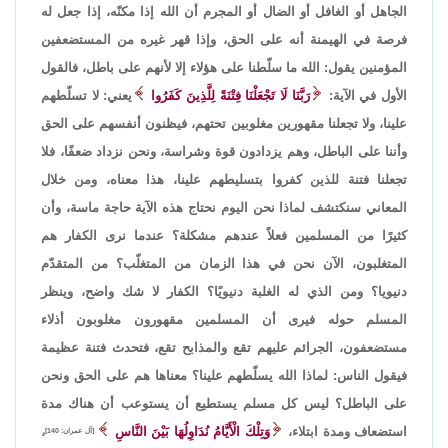
الجاهل أو الغافل أو الضال أو المجرم أن الله إذا مكنّه، إذا جعل له
فرصة في الهيمنة أنه على الحق، وإذا قهر غيره من المستضعفين
المؤمنين يقول: الله ما سلّطنا على هؤلاء إلا لأنهم على باطل، فالقول
الأول في الآية:
رَبَّنَا لَا تَجْعَلْنَا فِتْنَةً لِلَّذِينَ كَفَرُوا
يعني: لا تسلّطهم
علينا، ولا تجعلنا مقهورين مغلوبين تحتهم، فيظنون أنفسهم على الحق
وأننا على الباطل، وهم يزدادون قوة وشراسة، ونحن نزداد ضعفًا، فلا
تجعلنا فتنة للذين كفروا بتسليطهم علينا، هذا معناه، ومن خلال
المعاني سنكتشف لماذا نحن اليوم نحتاج هذه الآية حاجة ماسة، وأن
كثيرًا من المسلمين فعلاً عندهم مشكلة؟ عندما نرى الكفار هم
المتغلبون، الآن نحن في هذا الزمان من المتغلّب؟ من المتقدّم
دنيويا؟ ومن الذي له الغلبة دنيويًا؟ الكفار لا شك واضح، وينظر
المسلم حوله فيرى أن المسلمين مقهورون مغلوبون أذلاء
مستضعفون، الجرائم عليهم تقع والمذابح تقع، فتحدث فتنة عظيمة
فيقول الناس: لماذا الله يسلّطهم علينا؟ معناها هم على الحق ونحن
على الباطل؟ ليس كل مسلم يستطيع أن يستوعب أن هناك مدة
استضعاف ومدة ابتلاء،
وَتِلْكَ الْأَيَّامُ نُدَاوِلُهَا بَيْنَ النَّاسِ
،
[آل عمران: 140]