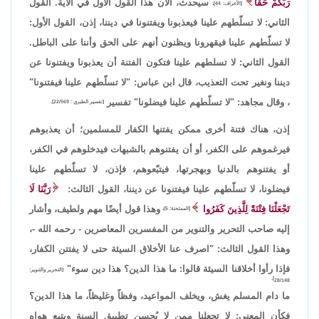
رَبُّكُمْ حَقًّا
سيحدث، الآن هذا القول الأول في الآية. القول
[الأعراف: 44]،
الثاني: لا تسلّطهم علينا فيعذبونا ويفتنونا في ديننا، إذن، القول الأول:
لا تسلّطهم علينا فيقهرونا ويظنون أنهم على الحق وأننا على الباطل.
القول الثاني: لا تسلطهم علينا فتكون الفتنة أن يعذبونا ويفتنونا عن
ديننا ونغير تحت التعذيب، قال ابن عباس: "لا تسلّطهم علينا فيفتنونا"
، وقال مجاهد: "لا تسلّطهم علينا فيضلونا" تفسير
[تفسير الطبري : 22/569].
إذن، هناك فتنة أخرى ممكن يفتنها الكفار للمسلمين؛ أن يعذبوهم
فيرغموهم على الكفر، أو أن يفتنوهم بالشبهات فيدخلوهم في الكفر،
أو يفتنوهم بالدنيا وبهجرتها، فيتبّعوهم، فإذن، لا تسلّطهم علينا
فيضلونا، لا تسلّطهم علينا فيفتنونا عن ديننا، القول الثالث:
رَبَّنَا لَا
تَجْعَلْنَا فِتْنَةً لِلَّذِينَ كَفَرُوا
وهذا قول أيضًا مهم ولطيف، وأشار
[الممتحنة: 5]،
إليه صاحب التحرير والتنوير من المفسرين المعاصرين - رحمه الله -،
وهذا القول الثالث: "اصرف عنا الأخلاق السيئة حتى لا يفتتن الكفار،
فإذا رأوا أخلاقنا السيئة قالوا: ما هذا الدين؟ هذا دين سوء"
[التحرير والتنوير:
28/148].
ما دام المسلم يغش، ويخلف المواعيد، وفظاً وغليظاً، ما هذا الدين؟
فكأن المعنى: لا تجعلنا ممن لا يُحسن تطبيق السنة ويتبع هواه