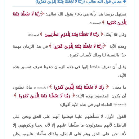
معاني قول الله تعالى: {رَبَّنَا لَا تَجْعَلْنَا فِتْنَةً لِلَّذِينَ كَفَرُوا}
نستهل درسنا هذا بآية هي دعاء يقول الله تعالى:
رَبَّنَا لَا تَجْعَلْنَا فِتْنَةً
لِلَّذِينَ كَفَرُوا
[الممتحنة: 5].
وقال

أيضًا:
رَبَّنَا لَا تَجْعَلْنَا فِتْنَةً لِلْقَوْمِ الظَّالِمِينَ
[يونس: 85].
وهذه الآية
رَبَّنَا لَا تَجْعَلْنَا فِتْنَةً لِلَّذِينَ كَفَرُوا
في هذا الزمان مهمة
جدًا بالنسبة لنا وذلك لأسباب كثيرة.
وقبل أن نعرف حاجتنا إليها في هذه الزمان دعونا نعرف تفسير هذه
الآية.
ما معنى:
رَبَّنَا لَا تَجْعَلْنَا فِتْنَةً لِلَّذِينَ كَفَرُوا
ماذا تظنون
؟ [الممتحنة: 5]،
أن يكون المقصود بهذه الآية:
رَبَّنَا لَا تَجْعَلْنَا فِتْنَةً لِلَّذِينَ كَفَرُوا
العلماء لهم في هذه الآية أقوال:
[الممتحنة: 5]؟
القول الأول: لا تسلّطهم علينا فيظنوا أنهم على الحق ونحن على
الباطل؛ لأنهم سيقولون: ما سلّطنا عليهم إلا لأنه يحبنا ويكرههم، إلا
لأننا نحن على الحق وهم على الباطل، ولذلك سلّطنا عليهم، يظن