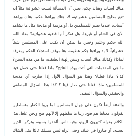
هناك أسباب وهناك حِكم، يعني أن المسألة ليست عشوائية مثلاً أنه
تقع مذابح للمسلمين عشوائية، لا، هناك وراءها حكم، هناك وراءها
أسباب، عندما يصير للمسلمين ذل أو هزيمة أو مذبحة مثل ما نشاهد
الآن في الشام أو غيرها، هل تفكر أنها قضية عشوائية؟ معاذ الله،
الله حكيم وعليم وخبير، ما يمكن أن يكتب على المسلمين شيئاً
عشوائياً، لا بد وراءها حِكم عظيمة، هنا موقف استجلاء الحكم ومعرفة
لماذا؟ وكذلك هناك أسباب وسنن إلهية انطبقت، ما هي هذه السنن؟
ما هي المقدمات التي أتت بهذه النتائج؟ ماذا فعلنا حتى حصل فينا
كذا؟ ماذا فعلنا؟ وهذا هو السؤال الأول إذا صارت أي مذبحة
للمسلمين: ماذا فعلنا حتى صار فينا ؟ كذا هذا السؤال المنطقي
والحقيقي والسؤال المفيد.
والفتنة أيضاً تكون على جهال المسلمين لما يروا الكفار متسلطين
يقولون: معناها هم صح، ربنا ما سلطهم إلا لأنهم صح ونحن غلط، هذا
الكلام يقوله كثيرون اليوم، وفيه ناس ألحدوا بسببه، وتركوا الدين
بسببه، أو صاروا في شك، وحتى تراه ليس مسلمًا ثابتًا مثل الشاك