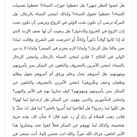
هل غضوا النظر عنهن؟ هل حفظوا عورات النساء؟ حفظوا نفسيات
النساء؟ حفظوا حقوق النساء؟ وكذلك امتحن النساء بالرجال، هل
المرأة ترضى أن تكون تحت الولي في الزواج وترضى أن تكون تحت
إذن الزوج في الخروج والدخول؟ هل رضيت أن لها نصف الإرث الذي
له إذا كانوا أولاداً ذكوراً وإناثاً، أو اعترضت على الشرع، وقالت: لماذا
نحن مالنا مثل الرجل؟ ولماذا لازم محرم في السفر؟ ولماذا لا بد من
الولي في النكاح ؟ فإذن امتحن النساء بالرجال، وامتحن الرجال
بالنساء، امتحن الآمرين بالمعروف والناهين عن المنكر بمن يأمرونهم
وينهونهم، هل أمروهم بعدل وعلم ورفق أم أمروهم بجهل وظلم
وطغيان وعنف ونفّروهم؟ امتحن الآمرين بالمعروف والناهين عن
المنكر بمن يأمرونهم وينهونهم؟ كيف ساروا بهم في الأمر والنهي؟
وامتحن المأمورين والذين ينهون عن المنكر هل ارتدعوا لما نُهوا؟
هل كفّوا لما زجروا؟ هل أطاعوا لما أُمروا بالخير؟ لما قيل له: صلّ يا
فلان، ذهب للصلاة أو زاغ أو رد عليه قال: لا شأن لك، هذه حرية
شخصية، وكذلك لما نهوهم عن المنكر فعلاً كفوا عنه، وشكروا هذا
الآمر الناهي، جزاك الله خيراً، والله انت تحسن إلينا، أنت تسعى في