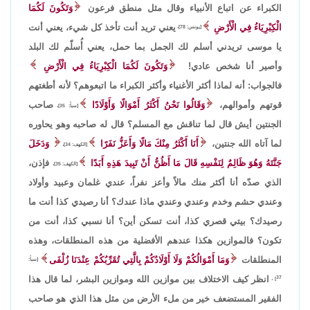
الكبراء عن اتباع الأنبياء وقال مثل منطق فرعون
وَتَكُونَ لَكُمَا
الْكِبْرِيَاءُ فِي الْأَرْضِ
يعني تريد أنت تأخذ كل شيء، يعني أنت
[يونس: 78]،
يا موسى تريدني أسلم لك الجمل بما حمل، يعني أُسلّم لك البلد
وأصير أنا شخص عادي!
وَتَكُونَ لَكُمَا الْكِبْرِيَاءُ فِي الْأَرْضِ
فالجواب: أنه لماذا أكثر الأغنياء وأكثر الكبراء ما اتبعوهم؟ لأنه أطغتهم
قوتهم وأموالهم،
وَقَالُوا نَحْنُ أَكْثَرُ أَمْوَالًا وَأَوْلَادًا
صاحب
[سبأ: 35]،
الجنتين أيش قال لما تناقش مع المسلم؟ قال له صاحبه وهو يحاوره
لما آتاه الله جنتين،
أَنَا أَكْثَرُ مِنْكَ مَالًا وَأَعَزُّ نَفَرًا
وَدَخَلَ
[الكهف: 34]،
جَنَّتَهُ وَهُوَ ظَالِمٌ لِنَفْسِهِ قَالَ مَا أَظُنُّ أَنْ تَبِيدَ هَذِهِ أَبَدًا
فإذن،
[الكهف: 35]،
الذي صدّه أنا أكثر منك مالاً وأعز نفراً، عندي غلمان وعبيد وأولاد
وعندي حشم وخدم وعندي وعندي ماذا عندك؟ أنا رصيدي كذا أنت ما
رصيدك؟ بيتي قصري كذا، أنت تسكن أين؟ أنا نسبي كذا، أنت من
تكون؟ فالموازين هكذا عندهم الأفضلية من هذه المنطلقات، وهذه
المنطلقات
وَمَا أَمْوَالُكُمْ وَلَا أَوْلَادُكُمْ بِالَّتِي تُقَرِّبُكُمْ عِنْدَنَا زُلْفَى
[سبأ:
انظر كيف الاختلاف بين موازين الله وموازين البشر، لما قال هذا
37] ،
الفقير المستضعف خير من ملء الأرض من مثل هذا الذي هو صاحب