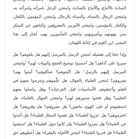
السادة بالأتباع، والأتباع بالسادة، وامتحن الرجل بامرأته وامرأته به،
وامتحن الرجال بالنساء، والنساء بالرجال، وامتحن المؤمنين بالكفار،
والكفار بالمؤمنين، وامتحن الآمرين بالمعروفين والناهين عن المنكر
بمن ينهونهم ويأمرونهم، وامتحن المأمورين بهم. أشار إلى هذا
المعنى ابن القيم في إغاثة اللهفان.
وإذا جئنا إلى تفصيله امتحن الرسل بالمرسل إليهم هل بلغوهم؟ هل
صبروا على أذاهم؟ هل أحسنوا توضيح الحجج والبينات لهم؟ "وامتحن
المرسل إليهم بالرسل" هل اتّبعوهم؟ صدّقوهم؟ آمنوا بهم؟
نصروهم؟ امتحن العلماء بالجهال، هل علّموهم وتدرجوا معهم في
العلم وأعطوهم الأساسيات قبل الفرعيات؟ وهل واصلوا معهم
التعليم؟ وهل فتحوا صدورهم لهم؟ وامتحن الجهال بالعلماء، هل
استفتوهم أو على الهوى ماضين؟ هل نصروهم؟ هل وقروهم؟ هل
احترموهم؟ هل عززوا العلماء؟ هل فتحوا المجال للعلماء؟ هل أخذوا
عن العلماء؟ هل نصروا العلماء؟ هل كانوا حول العلماء؟ هل استفتوا
العلماء؟ هل قدروا العلماء؟ امتحن الأغنياء بالفقراء؛ هل أعطوهم حق