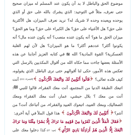
موضوع الحق والباطل لا بد أن يكون عند المسلم له ميزان صحيح
حتى نعرف، مثلاً في التوحيد: الذي يشرك بالله على حق أو الذي
يوحده ويعبده وحده لا شريك له؟ نريد نعرف الميزان، هل الأكثرية
على حق؟ هل الأغنياء على حق؟ هل الكبراء على حق؟ وما هو الحق؟
ميزان الحق ما هو؟ أنه يكون عنده منصب؟ أنه يكون عنده مال؟ أنه
يكونوا أكثر؟ عددهم أكثر؟ ما هو الميزان؟ هل لأن لهم الغلبة
العسكرية؟ القوة المادية؟ الله

في كتابه العزيز أجابنا عن هذه
الأسئلة بعضها جاءت مما حكاه الله من أقوال المكذبين بالرسل التي
تعكس هذه الأمور، حكى لنا أقوالهم حتى نرى الباطل الذي يقولوه،
كيف فنّده تعالى؟
قَالُوا أَنُؤْمِنُ لَكَ وَاتَّبَعَكَ الْأَرْذَلُونَ
أنت
[الشعراء: 111]،
اتبعك الطبقة الدنيا من المجتمع، أنت معك الفقراء، قالوا للنبي ﷺ:
أنت من معك ؟ بلال حبشي، عمار، أنت معك الفقراء ومعك
الصعاليك، ومعك العبيد، اتبعوك العبيد والفقراء، من أتباعك أنت؟ من
أنتم؟
أَنُؤْمِنُ لَكَ وَاتَّبَعَكَ الْأَرْذَلُونَ
هذا قول الملأ في آية أخرى:
فَقَالَ الْمَلَأُ الَّذِينَ كَفَرُوا مِنْ قَوْمِهِ مَا نَرَاكَ إِلَّا بَشَرًا مِثْلَنَا وَمَا نَرَاكَ
اتَّبَعَكَ إِلَّا الَّذِينَ هُمْ أَرَاذِلُنَا بَادِيَ الرَّأْيِ
كذا دخلوا معك على
[هود: 27]،