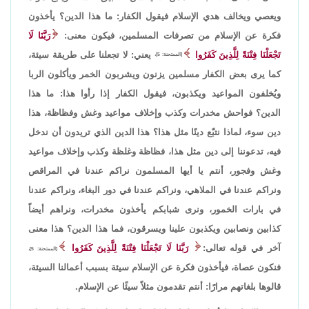
ويعصي ويخالف هدي الإسلام فيقول الكفار: ما هذا الدين؟ يأخذون
فكرة عن الإسلام من تصرفات المسلمين، فيكون معنى:
رَبَّنَا لَا
تَجْعَلْنَا فِتْنَةً لِلَّذِينَ كَفَرُوا
يعني: لا تجعلنا على طريقة سيئة،
[الممتحنة: 5]،
كما يرى بعض الكفار مسلمين يزنون ويشربون الخمر ويأكلون الربا
ويُخلفون المواعيد ويكذبون، فيقول الكفار إذا رأوا هذا: ما هذا
الدين؟ فواحش مخدرات وكذب وإخلاف مواعيد وغش وفظاظة، هذا
دين سوء، لماذا نتبّع دينًا مثل هذا؟ هذا الدين الذي تريدون أن ندخل
فيه، تدعوننا إلى دين مثل هذا، فظاظة وغلظة وكذب وإخلاف مواعيد
وغش وفجور، أنتم يا أيها المسلمون نراكم عندنا في المراقص
ونراكم عندنا في الملاهي، ونراكم عندنا في دور البغاء، ونراكم عندنا
في بارات الخمور، ونرى شبابكم يأخذون مخدرات، ونراهم أيضاً
كذابين ونصابين ويكذبون علينا ويسرقون، فما هذا الدين؟ هذا معنى
آخر في قوله تعالى:
رَبَّنَا لَا تَجْعَلْنَا فِتْنَةً لِلَّذِينَ كَفَرُوا
[الممتحنة: 5]،
فنكون عصاة، فيأخذون فكرة عن الإسلام سيئة بسبب أعمالنا السيئة،
قالوها بلغاتهم مرارًا: أنتم تقدمون مثلاً سيئًا عن الإسلام.