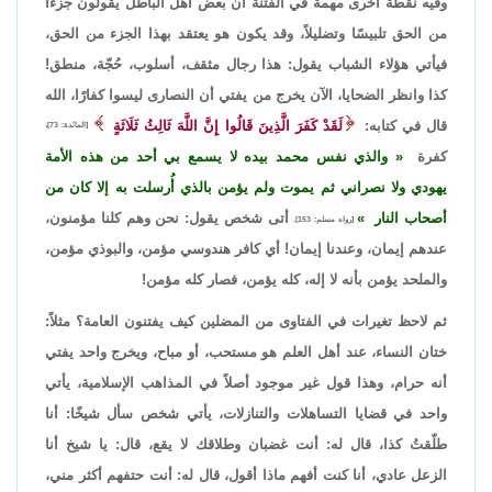
وفيه نقطة أخرى مهمة في الفتنة أن بعض أهل الباطل يقولون جزءاً
من الحق تلبيسًا وتضليلاً، وقد يكون هو يعتقد بهذا الجزء من الحق،
فيأتي هؤلاء الشباب يقول: هذا رجال مثقف، أسلوب، حُجّة، منطق!
كذا وانظر الضحايا، الآن يخرج من يفتي أن النصارى ليسوا كفارًا، الله
قال في كتابه:
لَقَدْ كَفَرَ الَّذِينَ قَالُوا إِنَّ اللَّهَ ثَالِثُ ثَلَاثَةٍ
[المائدة: 73]،
كفرة
والذي نفس محمد بيده لا يسمع بي أحد من هذه الأمة
يهودي ولا نصراني ثم يموت ولم يؤمن بالذي أُرسلت به إلا كان من
أصحاب النار
أتى شخص يقول: نحن وهم كلنا مؤمنون،
[رواه مسلم: 153].
عندهم إيمان، وعندنا إيمان! أي كافر هندوسي مؤمن، والبوذي مؤمن،
والملحد يؤمن بأنه لا إله، كله يؤمن، فصار كله مؤمن!
ثم لاحظ تغيرات في الفتاوى من المضلين كيف يفتنون العامة؟ مثلاً:
ختان النساء، عند أهل العلم هو مستحب، أو مباح، ويخرج واحد يفتي
أنه حرام، وهذا قول غير موجود أصلاً في المذاهب الإسلامية، يأتي
واحد في قضايا التساهلات والتنازلات، يأتي شخص سأل شيخًا: أنا
طلّقتُ كذا، قال له: أنت غضبان وطلاقك لا يقع، قال: يا شيخ أنا
الزعل عادي، أنا كنت أفهم ماذا أقول، قال له: أنت حتفهم أكثر مني،