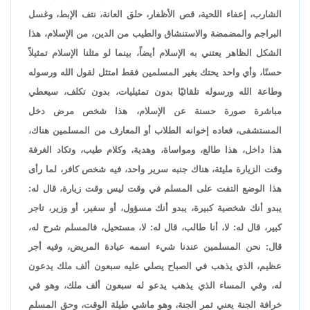
الشارب، إعفاء اللحية، قص الأظفار، حلق العانة، نتف الإبط، وغسل
البراجم والمضمضة والاستنشاق والطيب من الدين، من الإسلام، هذا
الشكل الظاهر يعتني به الإسلام أيضاً، بينما لو مثلنا الإسلام تمثيلاً
حسنًا، وأي واحد يحتك بغير المسلمين فقط امتثل لقول الله ورسوله
وطاعة الله ورسوله تلقائيًا بدون تمثيليات، بدون تكلف، سيعطي
مباشرة صورة حسنة عن الإسلام، هذا شخص مرض دخل
المستشفى، فعاده إخوانه الطلاب أو المعارف من المسلمين هناك،
هذا داخل، هذا طالع، ومواساة، وهدية، وكلام طيب، وتكاد الغرفة
وقت الزيارة مليئة، هناك جنبه سرير واحد، فيه شخص كافر، لما رأى
هذا الوضع التفت على المسلم في وقت ليس وقت زيارة، قال له:
يبدو أنك شخصية كبيرة، يبدو أنك مسؤول، أو سفير، أو وزير، تاجر
كبير، قال له: لا، أنا طالب، قال له: لا، مستحيل، فالمسلم شرح له،
قال: نحن المسلمين عندنا شيء اسمه عيادة المريض، وفيه أجر
عظيم، الذي يذهب في الصباح يصلي عليه سبعون ألف ملك يدعون
له، وفي المساء الذي يذهب يدعو له سبعون ألف ملك، وهو في
خرافة الجنة يعني ثمر الجنة، وهو ماشي طيلة الوقت، وحق المسلم