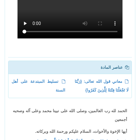
عناصر المادة
معاني قول الله تعالى: {رَبَّنَا
تسليط المبتدعة على أهل
لَا تَجْعَلْنَا فِتْنَةً لِلَّذِينَ كَفَرُوا}
السنة
الحمد لله رب العالمين، وصلى الله على نبينا محمد وعلى آله وصحبه
أجمعين
أيها الإخوة والأخوات، السلام عليكم ورحمة الله وبركاته.