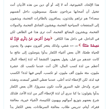
هذا الإلحاد، الشيوعية، أنه لا إله، أو أي دين من هذه الأديان أنت
تتخيل أن أصحابها مرتاحون نفسيًا، مبسوطون، داخل أنفسهم
سعداء؟ هم تراهم يتلذذون، يسافرون بالطائرات الفخمة، ويذهبون
إلى المنتجعات السياحية الفخمة، ويغشون الفنادق الفخمة، والمولات
الفخمة، ويشترون البضائع الفخمة، أنت ترى هذا في الظاهر، لكن
في الداخل، في داخل هذا الكافر،
وَمَنْ أَعْرَضَ عَنْ ذِكْرِي فَإِنَّ لَهُ
مَعِيشَةً ضَنْكًا
شقي، ولذلك ينتحر كثيرون منهم، ولا يجدون
[طه: 124]
للحياة طعمًا، الآن بعض أغنياء الكفار بدأوا يتوصلون إلى نتائج ما
كانت عندهم من قبل، يقول بعضهم: اكتشفنا أنه لذة إعطاء المال
أعظم من لذة كسب المال، الآن أنت عندما تكسب لك عشرة
مليون، مئة مليون ألف مليون، لو تكسب، أليس فيها لذة؟ الكسب
فيه لذة، لكن الإعطاء لذته أعلى، عندما تعطي الفقير تُسعده، وتنقذه
تفرح، وتُدخل عليه السرور فأنت تكون مسرورًا، الآن بعض الكفار
بدأوا يقولون: ما كنا ندري أن لذة الإعطاء أكبر من لذة الأخذ، فلذلك
شرع بعضهم بتوزيع أموالهم ويهبون للكنيسة، لأشياء خيرية، معالجة
فقراء، أيتام، تدريس طلاب، معالجة السرطانات، بعض الكفار بدأ