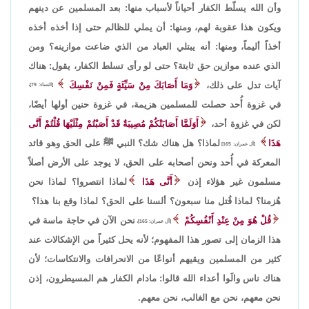
وأن الله يسلّط الكفار أحياناً لأسباب منها: بعد المسلمين عن دينهم
ويكون هذا عقوبة لهم، ومنها: أن يملي للظالم حتى إذا أخذه أخذه
أخذاً أليماً، ومنها: أنه يبتلي العباد من الذي ضاعت موازينه؟ ومن
الذي عنده موازين حق ثابتة؟ حتى لو رأى تسلط الكفار، يقول: هناك
آيات تدل على ذلك،
وَمَا أَصَابَكَ مِنْ سَيِّئَةٍ فَمِنْ نَفْسِكَ
[النساء: 79]،
في غزوة أُحد حصلت للمسلمين هزيمة، في غزوة حنين أولها أيضًا،
لكن في غزوة أحد،
أَوَلَمَّا أَصَابَتْكُمْ مُصِيبَةٌ قَدْ أَصَبْتُمْ مِثْلَيْهَا قُلْتُمْ أَنَّى
هَذَا
لماذا؟ هل هناك شك؟ النبي ﷺ على الحق وهو قائد
[آل عمران: 165]
المعركة في أُحد ونحن أصحابه على الحق، لا يوجد على الأرض أصلاً
مسلمون غير هؤلاء إذن
أَنَّى هَذَا
لماذا انتصروا؟ لماذا نحن
هُزمنا؟ لماذا قُتل منا سبعون؟ ألسنا على الحق؟ لماذا وقع بنا هذا؟
قُلْ هُوَ مِنْ عِنْدِ أَنْفُسِكُمْ
نحن الآن في حاجة ماسة في
[آل عمران: 165]،
هذا الزمان إلى تصور هذا المفهوم؛ لأنه يحل كثيراً من الإشكالات عند
كثير من المسلمين ويقيهم أنواعًا من الانحرافات والانتكاسات؛ لأن
هناك ناس والَوا أعداء الله قالوا: مادام الكفار هم المسيطرون، إذن
نحن معهم، نحن مع الغالب، نحن معهم.