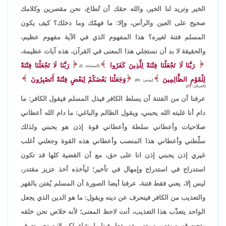
الخير وتريد لنا الخير، والله حقك أن تُطاع، نحن مقصرين وكلامك
صحيح على العين والرأس، وإلا: ما فهمّك وما دخلك؟ كيف يكون
المسلم فتنة لغيره؟ هذا المفهوم الذي في الآية مفهوم عظيم،
والحقيقة لا بد أن نستجلي هذا المعنى في القرآن، هذه آيات عظيمة،
رَبَّنَا لَا تَجْعَلْنَا فِتْنَةً لِلَّذِينَ كَفَرُوا
رَبَّنَا لَا تَجْعَلْنَا فِتْنَةً
[الممتحنة: 5]،
لِلْقَوْمِ الظَّالِمِينَ
وَجَعَلْنَا بَعْضَكُمْ لِبَعْضٍ فِتْنَةً أَتَصْبِرُونَ
[يونس: 85]،
[الفرقان: 20].
عرفنا أن من الفتنة أن يسلط الكافر فيذل المسلم فيقول الكافر: ما
دام أنا غلبته الله يحبني، ويقول الظالم والباغي: ما دام الله أعطاني
صلاحيات وأعطاني سلطة وأعطاني قوة إذن هو يحبني ولذلك
سلّطني وأعطاني هذا المنصب وأعطاني هذه القوة وجعلني أغلب
غيري إذن يحبني إذن انا على حق، مع أن القضية كلها قد تكون
استدراج في استدراج وإمهال في تأخير؛ ليأخذه أخذ عزيز مقتدر،
ليس إلا، يعني فقط فتنة، عرفنا أيضا الصورة أن المسلم يُفتن بالقهر
والتعذيب من الكافر فينحرف عن دينه ويقول: ما هو الدين الذي يجعل
الواحد يتعذّب هذا التعذيب، أنت لاحظ المعنى؛ لأنه خلاص نحن خلقه
وتحت قهره وتدبيره وتصريفه يفعل فينا ما يشاء، لكن لازم نحن نعرف