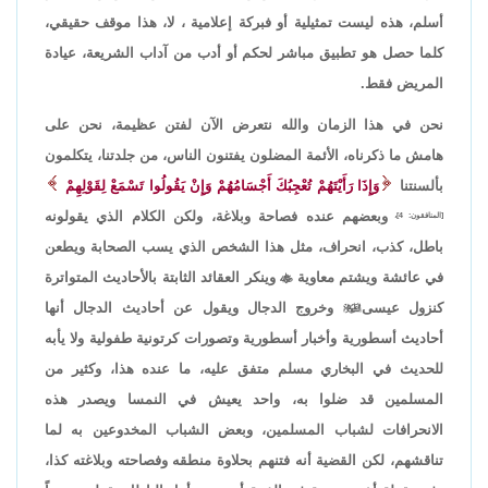
أسلم، هذه ليست تمثيلية أو فبركة إعلامية ، لا، هذا موقف حقيقي،
كلما حصل هو تطبيق مباشر لحكم أو أدب من آداب الشريعة، عيادة
المريض فقط.
نحن في هذا الزمان والله نتعرض الآن لفتن عظيمة، نحن على
هامش ما ذكرناه، الأئمة المضلون يفتنون الناس، من جلدتنا، يتكلمون
بألسنتنا
وَإِذَا رَأَيْتَهُمْ تُعْجِبُكَ أَجْسَامُهُمْ وَإِنْ يَقُولُوا تَسْمَعْ لِقَوْلِهِمْ
وبعضهم عنده فصاحة وبلاغة، ولكن الكلام الذي يقولونه
[المنافقون: 4]،
باطل، كذب، انحراف، مثل هذا الشخص الذي يسب الصحابة ويطعن
في عائشة ويشتم معاوية

وينكر العقائد الثابتة بالأحاديث المتواترة
كنزول عيسى

وخروج الدجال ويقول عن أحاديث الدجال أنها
أحاديث أسطورية وأخبار أسطورية وتصورات كرتونية طفولية ولا يأبه
للحديث في البخاري مسلم متفق عليه، ما عنده هذا، وكثير من
المسلمين قد ضلوا به، واحد يعيش في النمسا ويصدر هذه
الانحرافات لشباب المسلمين، وبعض الشباب المخدوعين به لما
تناقشهم، لكن القضية أنه فتنهم بحلاوة منطقه وفصاحته وبلاغته كذا،