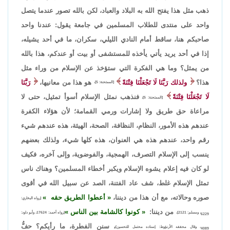
ذهب مثل هذا يفتح الله به البلاد والعباد، لكن بالله تصور عندما يتصل
واحد على منتدى للطلاب المسلمين في جامعة يقول: عندنا واحد
صاحبكم هنا، ساقط أمام النادي الليلي، سكران، ما في أحد يشيله،
إذا في أحد يريد يأتي يأخذه للمستشفى أو بيت أو عندكم، هذا بالله
من يمثل؟ وما هي الفكرة التي ستؤخذ عن الإسلام من وراء مثل
هذا؟
ولذلك رَبَّنَا لَا تَجْعَلْنَا فِتْنَةً
هو هذا من معانيها،
رَبَّنَا
[الممتحنة: 5]،
لَا تَجْعَلْنَا فِتْنَةً
فنذهب نمثل الإسلام أسوأ تمثيل، حتى لا
[الممتحنة: 5]،
مراعاة حق طريق ولا إشارات ورمي القمامة؛ لأن هؤلاء الكفرة
عندهم هذه الأمور، النظام، النظافة، الصحة، الهيئة، هذه عندهم شيء
رقم واحد، عندهم هذه هي العنوان، هذه كلها شيء، ولذلك بعضهم
ينسب إلى الإسلام التصرف، الهمجية، والفوضوية، وإلى آخره، فكيف
لو كان فيه إعلام يشوه الإسلام ويكبر أخطاء المسلمين؟ وهناك ناس
تمثل الإسلام غلط، شف عاد الفتنة، الصد عن سبيل الله في أقوى
صوره وحالاته، مع أن هذا من ديننا،
أعطوا الطريق حقه
[رواه البخاري:
من ديننا:
كونوا كالشامة بين الناس
6229، ومسلم: 2121]،
[رواه أحمد: 17624، وأبو داود:
، سنن الفطرة، ما رأيكم؟ حفُّ
4089، وقال محققه الأرنؤوط: إسناده محتمل للتحسين]