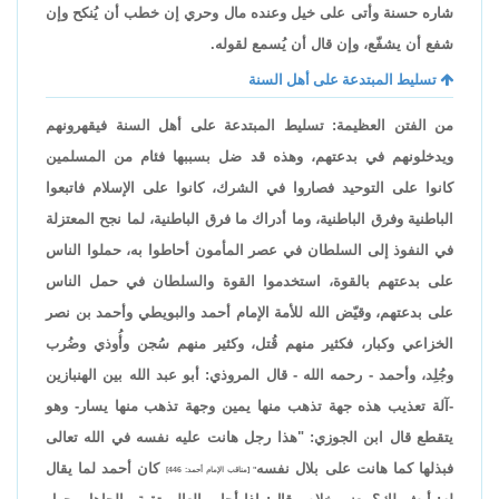
شاره حسنة وأتى على خيل وعنده مال وحري إن خطب أن يُنكح وإن
شفع أن يشفّع، وإن قال أن يُسمع لقوله.
تسليط المبتدعة على أهل السنة
من الفتن العظيمة: تسليط المبتدعة على أهل السنة فيقهرونهم
ويدخلونهم في بدعتهم، وهذه قد ضل بسببها فئام من المسلمين
كانوا على التوحيد فصاروا في الشرك، كانوا على الإسلام فاتبعوا
الباطنية وفرق الباطنية، وما أدراك ما فرق الباطنية، لما نجح المعتزلة
في النفوذ إلى السلطان في عصر المأمون أحاطوا به، حملوا الناس
على بدعتهم بالقوة، استخدموا القوة والسلطان في حمل الناس
على بدعتهم، وقيّض الله للأمة الإمام أحمد والبويطي وأحمد بن نصر
الخزاعي وكبار، فكثير منهم قُتل، وكثير منهم سُجن وأُوذي وضُرب
وجُلِد، وأحمد - رحمه الله - قال المروذي: أبو عبد الله بين الهنبازين
-آلة تعذيب هذه جهة تذهب منها يمين وجهة تذهب منها يسار- وهو
يتقطع قال ابن الجوزي: "هذا رجل هانت عليه نفسه في الله تعالى
فبذلها كما هانت على بلال نفسه
كان أحمد لما يقال
" [مناقب الإمام أحمد: 446]