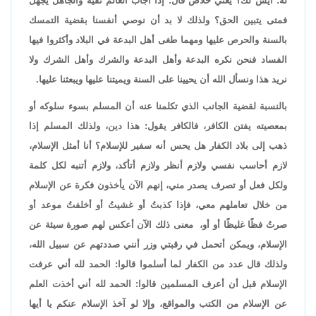
له: أيش لك؟ يعني خلاص قال: إذا أجاب العالم تقية والجاهل يجهل
فمتى يتبين الحق؟ ولذلك لا بد أن نوصي أنفسنا بقضية التمسك
بالسنة والحرص عليها ومهما طغى أهل البدعة في البلاد وأكثروا فيها
الفساد فنحن نكره البدعة وأهل البدعة والشرك وأهل الشرك ولا
نريد هذا ونسأل الله أن يحيينا على السنة ويميتنا عليها ويبعثنا عليها.
بالنسبة لقضية الجانب الذي تكلمنا عنه أن المسلم بسوء سلوكه أو
بمعصيته يفتن الكافر، فالكافر يقول: هذا دين، ولذلك المسلم إذا
ذهب إلى بلاد الكفار هل يحس أنه سفير للإسلام؟ أنا أمثل الإسلام،
لازم أحاسب نفسي ولازم أنظر ولازم أتأكد، ولازم أتنبه لكل كلمة
ولكل فعل أو تصرف يصدر مني، إنهم الآن يأخذون فكرة عن الإسلام
من خلال تعاملهم معي، فإذا كذبتُ أو غشيتُ أو أخلفتُ موعد أو
صرتُ فظًا غليظًا أو أو، معنى ذلك الآن أعكس لهم صورة سيئة عن
الإسلام، ويمكن أتحمل في رقبتي وزر أنني صددتهم عن سبيل الله،
ولذلك قال عدد من الكفار لما أسلموا قالوا: الحمد لله أني عرفت
الإسلام قبل أن أعرف المسلمين قالوا: الحمد لله أني أخذت العلم
عن الإسلام من الكتب والمواقع، وإلا لو آخذ الإسلام عنكم يا أيها