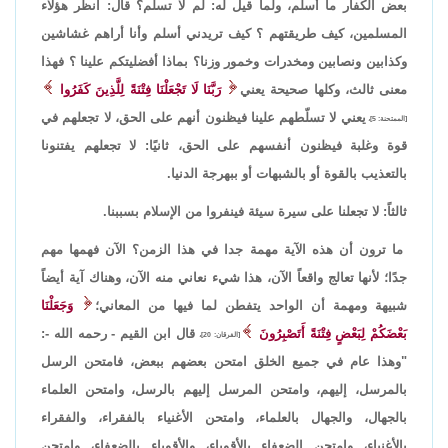
بعض الكفار ما أسلم، ولما قيل له: لم لا تسلم؟ قال: انظر هؤلاء
المسلمين، كيف طريقتهم ؟ كيف تريدني أسلم وأنا أراهم غشاشين
وكذابين ونصابين ومخدرات وخمور وزنا؟ بماذا أفضليتكم علينا ؟ فهذا
معنى ثالث، وكلها صحيحة يعني
رَبَّنَا لَا تَجْعَلْنَا فِتْنَةً لِلَّذِينَ كَفَرُوا
يعني لا تسلّطهم علينا فيظنون أنهم على الحق، لا تجعلهم في
[الممتحنة: 5]،
قوة وغلبة فيظنون أنفسهم على الحق، ثانيًا: لا تجعلهم يفتنونا
بالتعذيب بالقوة أو بالشبهات أو ببهرجة الدنيا.
ثالثاً: لا تجعلنا على سيرة سيئة فينفروا من الإسلام بسببنا.
ما ترون أن هذه الآية مهمة جدا في هذا الزمن؟ الآن فهمها مهم
جدًا؛ لأنها تعالج واقعاً الآن، هذا شيء نعاني منه الآن، وهناك آية أيضاً
شبيهة ومهمة أن الواحد يتفطن لما فيها من المعاني؛
وَجَعَلْنَا
بَعْضَكُمْ لِبَعْضٍ فِتْنَةً أَتَصْبِرُونَ
قال ابن القيم - رحمه الله -:
[الفرقان: 20]،
"وهذا عام في جميع الخلق امتحن بعضهم ببعض، فامتحن الرسل
بالمرسل، إليهم، وامتحن المرسل إليهم بالرسل، وامتحن العلماء
بالجهال، والجهال بالعلماء، وامتحن الأغنياء بالفقراء، والفقراء
بالأغنياء، وامتحن الضعفاء بالأقوياء، والأقوياء بالضعفاء، وامتحن