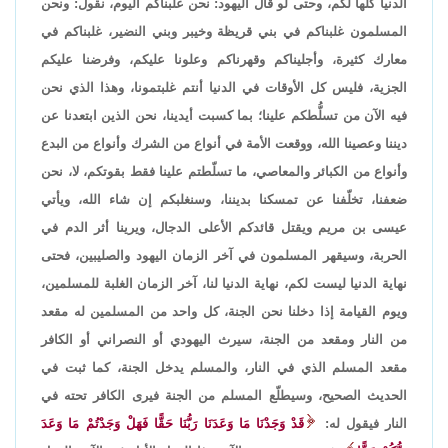
الدنيا كلها لكم، وحتى لو قال اليهود: نحن غلبناكم اليوم، نقول: ونحن
المسلمون غلبناكم في بني قريظة وخيبر وبني النضير، غلبناكم في
معارك كثيرة، وأجليناكم وقهرناكم وعلونا عليكم، وفرضنا عليكم
الجزية، فليس كل الأوقات في الدنيا أنتم غلبتمونا، وهذا الذي نحن
فيه الآن من تسلُّطكم علينا؛ بما كسبت أيدينا، نحن الذين ابتعدنا عن
ديننا وعصينا الله، ووقعت الأمة في أنواع من الشرك وأنواع من البدع
وأنواع من الكبائر والمعاصي، ما تسلّطتم علينا فقط بقوتكم، لا، نحن
ضعفنا، تخلّفنا عن تمسكنا بديننا، وسنغلبكم إن شاء الله، ويأتي
عيسى بن مريم ويقتل قائدكم الأعلى الدجال، ويرينا أثر الدم في
الحربة، وسيقهر المسلمون في آخر الزمان اليهود والصليبين، فحتى
نهاية الدنيا ليست لكم، نهاية الدنيا لنا، آخر الزمان الغلبة للمسلمين،
ويوم القيامة إذا دخلنا نحن الجنة، كل واحد من المسلمين له مقعد
من النار ومقعد من الجنة، سيرث اليهودي أو النصراني أو الكافر
مقعد المسلم الذي في النار، والمسلم يدخل الجنة، كما ثبت في
الحديث الصحيح، وسيطلّع المسلم من الجنة فيرى الكافر تحته في
النار فيقول له:
قَدْ وَجَدْنَا مَا وَعَدَنَا رَبُّنَا حَقًّا فَهَلْ وَجَدْتُمْ مَا وَعَدَ