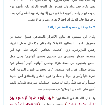
يعني بكاء، فقد يولد ولد فيفرح أهل البيت بالولد، لكن يأتيهم يوم
يموت فيهم واحد يبكون، فما في فرح إلا ويقارنه ويخالطه ويأتي بعده
ترح، هذا حال الدنيا، أفراحها لا تدوم، وسرورها لا يبقى.
مقاومة ابن مسعود للمظاهر الزائفة
وكان ابن مسعود

يقاوم الاغترار بالمظاهر، فيقول سعيد بن
مسروق: قدمت الدهاقين الكوفة" والدهقان هذا مثل مختار القرية،
رئيس المزارعين، ثري، "قدمت الدهاقين الكوفة على عهد ابن
مسعود، فجعلوا يتعجبون من صحتهم وحسن ألوانهم" يعني جعل
الناس يتعجبون من صحة هؤلاء وحسن ألوانهم أنهم أجسام قوة
نشاط جمال، فقال ابن مسعود: "وما تعجبون، تلقون المؤمن أصح
شيء قلباً وأمرض شيئاً جسماً، وتلقون الفاجر والمنافق أصح شيء
جسماً وأمرضه قلباً، والله لو صحت أجسامكم ومرضت قلوبكم لكنتم
أهون على الله من الجعلان"
[الزهد لأحمد بن حنبل، ص: 135].
وقد قال الله

عن المنافقين:
وَإِذَا رَأَيْتَهُمْ تُعْجِبُكَ أَجْسَامُهُمْ وَإِنْ
يَقُولُوا تَسْمَعْ لِقَوْلِهِمْ
وقال:
فَلَا تُعْجِبْكَ أَمْوَالُهُمْ وَلَا
[المنافقون: 4]،