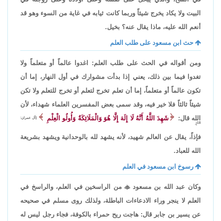
البيت ولا يكاد يخرج شيئاً وربما كانت ثيابه في غاية من السوء وهو قد
أنعم الله عليه، ماذا يقال عنه؟ بخيل.
حث ابن مسعود على طلب العلم
ومن أقواله في الحث على طلب العلم: اغدوا عالماً أو متعلماً ولا
تغدوا فيما بين ذلك، يعني إذا بدأت مشوارك في أول النهار، إما أن
تكون عالماً أو متعلماً، إما أن تعلم تخرج لتعلم أو تخرج للتعلم ولا تكن
شيئاً ثالثاً فلا خير فيه، وقد سمى بعض المفسرين العلماء شهداء، لأن
الله قال:
شَهِدَ اللَّهُ أَنَّهُ لَا إِلَهَ إِلَّا هُوَ وَالْمَلَائِكَةُ وَأُولُو الْعِلْمِ
[آل عمران:
18].
فإذاً، يقال عن العالم شهيد، لأنه يشهد لله بالوحدانية ويشهد بشريعة
الله للعباد.
رسوخ ابن مسعود في العلم
وكان عبد الله بن مسعود

من الراسخين في العلم، والراسخ في
العلم لا ينجر وراء الادعاءات الباطلة، ولذلك روى مسلم في صحيحه
عن يسير بن جابر قال: هاجت ريح حمراء بالكوفة، فجاء رجل ليس له