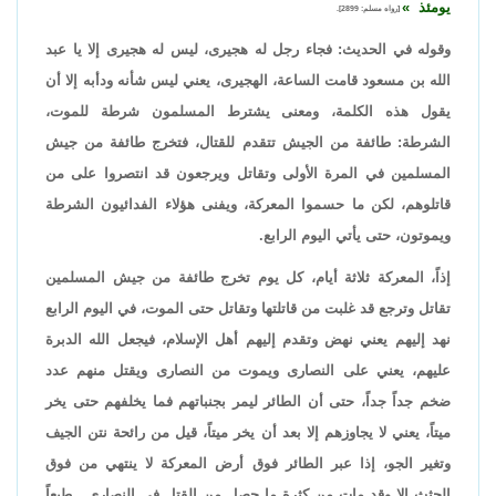
يومئذ
[رواه مسلم: 2899].
وقوله في الحديث: فجاء رجل له هجيرى، ليس له هجيرى إلا يا عبد
الله بن مسعود قامت الساعة، الهجيرى، يعني ليس شأنه ودأبه إلا أن
يقول هذه الكلمة، ومعنى يشترط المسلمون شرطة للموت،
الشرطة: طائفة من الجيش تتقدم للقتال، فتخرج طائفة من جيش
المسلمين في المرة الأولى وتقاتل ويرجعون قد انتصروا على من
قاتلوهم، لكن ما حسموا المعركة، ويفنى هؤلاء الفدائيون الشرطة
ويموتون، حتى يأتي اليوم الرابع.
إذاً، المعركة ثلاثة أيام، كل يوم تخرج طائفة من جيش المسلمين
تقاتل وترجع قد غلبت من قاتلتها وتقاتل حتى الموت، في اليوم الرابع
نهد إليهم يعني نهض وتقدم إليهم أهل الإسلام، فيجعل الله الدبرة
عليهم، يعني على النصارى ويموت من النصارى ويقتل منهم عدد
ضخم جداً جداً، حتى أن الطائر ليمر بجنباتهم فما يخلفهم حتى يخر
ميتاً، يعني لا يجاوزهم إلا بعد أن يخر ميتاً، قيل من رائحة نتن الجيف
وتغير الجو، إذا عبر الطائر فوق أرض المعركة لا ينتهي من فوق
الجثث إلا وقد مات من كثرة ما حصل من القتل في النصارى. طبعاً