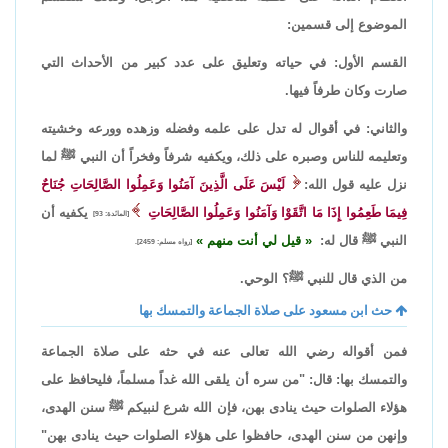
الموضوع إلى قسمين:
القسم الأول: في حياته وتعليق على عدد كبير من الأحداث التي
صارت وكان طرفاً فيها.
والثاني: في أقوال له تدل على علمه وفضله وزهده وورعه وخشيته
وتعليمه للناس وصبره على ذلك، ويكفيه شرفاً وفخراً أن النبي ﷺ لما
نزل عليه قول الله:
لَيْسَ عَلَى الَّذِينَ آمَنُوا وَعَمِلُوا الصَّالِحَاتِ جُنَاحٌ
فِيمَا طَعِمُوا إِذَا مَا اتَّقَوْا وَآمَنُوا وَعَمِلُوا الصَّالِحَاتِ
يكفيه أن
[المائدة: 93]
النبي ﷺ قال له:
قيل لي أنت منهم
[رواه مسلم: 2459].
من الذي قال للنبي ﷺ؟ الوحي.
حث ابن مسعود على صلاة الجماعة والتمسك بها
فمن أقواله رضي الله تعالى عنه في حثه على صلاة الجماعة
والتمسك بها: قال: "من سره أن يلقى الله غداً مسلماً، فليحافظ على
هؤلاء الصلوات حيث ينادى بهن، فإن الله شرع لنبيكم ﷺ سنن الهدى،
وإنهن من سنن الهدى، حافظوا على هؤلاء الصلوات حيث ينادى بهن"