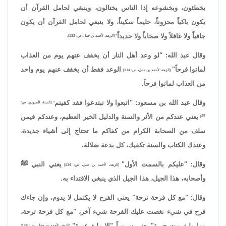
يخطئون، وبخشوعه إذا الناس يختالون، وينبغي لحامل القرآن أن
يكون باكياً محزوناً، حليماً سكيناً، ولا ينبغي لحامل القرآن أن يكون
جافياً ولا غافلاً ولا صخاباً ولا حديداً
" [الزهد، لأحمد بن حنبل، ص: 133].
وقال عبد الله: "لو وعد أهل النار أن يخفف عنهم يوم من العذاب
لماتوا فرحاً"
الوعد فقط أن يخفف عنهم يوم واحد
[الزهد، لأحمد بن حنبل، ص: 134]
من العذاب لماتوا فرحاً.
وقال عبد الله بن مسعود: "اتبعوا ولا تبتدعوا فقد كفيتم
" [السنة، للمروزي، ص:
يعني عندكم من الأثر والسنة والدليل الخير العظيم، وعندكم فيمن
28]
سلف من الصحابة الكرام من كفاكم ما تحتاج إلى أشياء جديدة،
وعندك الكتاب والسنة تكفيك، كل بدعة ضلالة.
وقال: "عليكم بالسمت الأول"
يعني النبي ﷺ
[الزهد، لأحمد بن حنبل، ص: 134]
وأصحابه، هذا الجيل، هذا الجيل الذي ينبغي الاقتداء به.
وقال: "مع كل فرحة ترحة" يعني الفرح لا يكتمل لا يدوم، وإن جاءك
فرح في شيء نغصت عليك الفرحة شيء آخر، "مع كل فرحة ترحة،
وما ملئ بيت حبرة" يعني سروراً "إلا ملئ عبرة"
[الزهد، لأحمد بن حنبل، ص: 134]