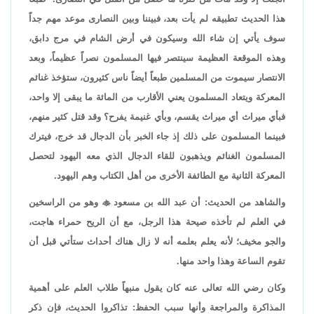
هذا الحديث تطبيقه لم يأت بعد، فبيننا وبين النصارى موعد مهم جداً
سوف يأتي إن شاء الله وسيكون في أرض الشام في مرج دابق،
وهذه الموقعة العظيمة سينتصر فيها المسلمون نصراً عظيماً، وبعد
الانتصار سيموت من المسلمين طبعاً أيضاً ناس كثيرون، ستؤخذ غنائم
المعركة ويتعاد المسلمون يعني الأقارب من المائة ما يبقى إلا واحد،
فبأي ميراث أي ميراث يقسم، وبأي غنيمة يفرح؟ وقد قتل كثير منهم،
فبينما المسلمون على ذلك إذ جاء الخبر بأن الدجال قد خرج، فيترك
المسلمون الغنائم ويذهبون للقاء الدجال الذي معه اليهود لتحصل
المعركة الثانية مع الطائفة الأخرى من أهل الكتاب وهم اليهود.
والشاهد من الحديث: أن عبد الله بن مسعود

وهو من الراسخين
في العلم لم تأخذه صيحة هذا الرجل، مع أن الريح حمراء هاجت،
والجو مخيف؛ لأنه يعلم بعلمه أنه لا زال هناك أحداث ستأتي قبل أن
تقوم الساعة وهذا واحد منها.
وكان رضي الله تعالى عنه كان يقول منبهاً طلاب العلم على أهمية
المذاكرة والمراجعة وأنها سبب الحفظ: تذاكروا الحديث، فإن ذكر