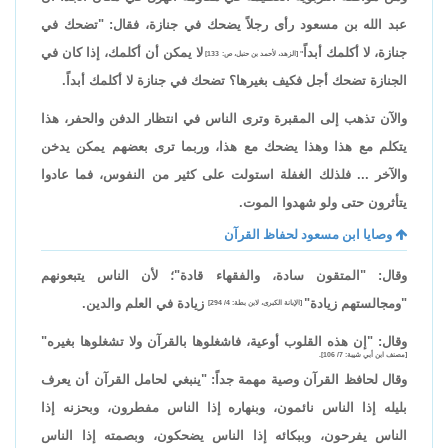
عبد الله بن مسعود رأى رجلاً يضحك في جنازة، فقال: "تضحك في
جنازة، لا أكلمك أبداً
لا يمكن أن أكلمك، إذا كان في
" [الزهد، لأحمد بن حنبل، ص: 133]
الجنازة تضحك أجل فكيف بغيرها؟ تضحك في جنازة لا أكلمك أبداً.
والآن تذهب إلى المقبرة وترى الناس في انتظار الدفن والحفر، هذا
يتكلم مع هذا وهذا يضحك مع هذا، وربما ترى بعضهم يمكن يدخن
والآخر ... فلذلك الغفلة استولت على كثير من النفوس، فما عادوا
يتأثرون حتى ولو شهدوا الموت.
وصايا ابن مسعود لحفاظ القرآن
وقال: "المتقون سادة، والفقهاء قادة"؛ لأن الناس يتبعونهم
"ومجالستهم زيادة"
زيادة في العلم والدين.
[الإبانة الكبرى، لابن بطة: 4/ 294]
وقال: "إن هذه القلوب أوعية، فاشغلوها بالقرآن ولا تشغلوها بغيره"
[مصنف ابن أبي شيبة: 7/ 106].
وقال لحافظ القرآن وصية مهمة جداً: "ينبغي لحامل القرآن أن يعرف
بليله إذا الناس نائمون، وبنهاره إذا الناس مفطرون، وبحزنه إذا
الناس يفرحون، وببكائه إذا الناس يضحكون، وبصمته إذا الناس