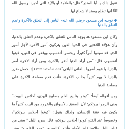
تقول ذلك يا أبا المنذر؟ قال: بالعلامة أو بالآية التي أخبرنا رسول الله
ﷺ أنها تطلع يومئذ لا شعاع لها.
توجيه ابن مسعود -رضي الله عنه- الناس إلى التعلق بالآخرة وعدم
التعلق بالدنيا
وكان ابن مسعود

يوجه الناس للتعلق بالآخرة وعدم التعلق بالدنيا،
وأن هؤلاء اللاهثين في الدنيا الذين يتركون أمور الآخرة لأجل أمور
الدنيا قد ضيعوا أمراً كثيراً، وبخسوا أنفسهم، ووقعوا في الغبن، غبنوا
أنفسهم، قال: "من أراد الدنيا أضر بالآخرة، ومن أراد الآخرة أضر
بالدنيا، يا قوم أضروا بالفاني للباقي"
فإذا حصل ضرر
[مصنف ابن أبي شيبة: 7/103]،
بالدنيا لا يهم كثيراً بجانب الآخرة، فأنت قدم مصلحة الآخرة على
مصلحة الدنيا.
ومن أقواله أيضاً: "كونوا ينابيع العلم مصابيح الهدى، أحلاس البيوت"
يعني الزموا بيوتكم؛ لأن الصفق بالأسواق والخروج من البيت كثيراً ما
يكون فيه فتنة للإنسان، ولذلك يقول: "كونوا أحلاس بيوتكم"،
وخصوصاً عند الفتن كونوا أحلاس بيوتكم، قال: سرج الليل " يعني من
قيام الليل والاستيقاظ لأجله فأنتم كالسرج، "جدد القلوب" يعني