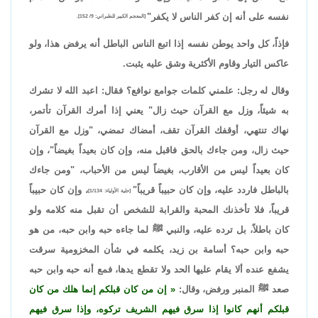
نفسه على أنه إن كفر الناس لا يكفر"
[المعجم الكبير للطبراني: 9/ 152].
فإذاً، كل واحد يوطن نفسه إذا اتبع الناس الباطل أنه يرفض هذا، ولو
عاكس التيار وقاوم الأكثرية وشق عليه يثبت.
وقال له رجل: علمني كلمات جوامع نوافع؟ فقال: اعبد الله لا تشرك
به شيئاً، وزل مع القرآن حيث زال" يعني إذا أمرك القرآن تأتمر،
نهاك تنتهي، أوقفك القرآن تقف، أمضاك تمضي، "وزل مع القرآن
حيث زال، ومن جاءك بالحق فاقبل منه، وإن كان بعيداً بغيضاً"، وإن
كان بعيداً ليس من الأقارب، بغيضاً ليس من الأحباب، "ومن جاءك
بالباطل فاردد عليه، وإن كان حبيباً قريباً"
، وإن كان حبيباً
[حلية الأولياء: 1/134]
قريباً، فلا تأخذنك المحبة والقرابة للشخص أن تقبل منه كلامه ولو
كان باطلاً، بل ترده عليه، والنبي ﷺ لما جاءه حبه وابن حبه، من هو
حبه وابن حبه؟ أسامة بن زيد، يكلمه في شأن المخزومية سرقت
يشفع عنده ألا يقام عليها الحد ولا تقطع يدها، فمع أنه حبه وابن حبه
صعد ﷺ المنبر ورفض، وقال:
إن من كان قبلكم إنما هلك من كان
قبلكم أنهم كانوا إذا سرق فيهم الشريف تركوه، وإذا سرق فيهم