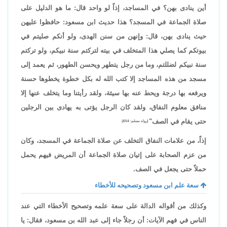
أين ينادى بهن؟ في المساجد، إذاً لو واحد قال: ما هو الدليل على
صلاة الجماعة في المسجد؟ هذا حديث ابن مسعود: حافظوا عليهن
حيث ينادى بهن، قال: وإنهن من سنن الهدى، ولو أنكم صليتم في
بيوتكم كما يصلي هذا المتخلف في بيته لتركتم سنة نبيكم، ولو تركتم
سنة نبيكم لضللتم، وما من رجل يتطهر ويحسن الطهور، ثم يعمد إلى
مسجد من هذه المساجد إلا كتب الله له بكل خطوة يخطوها حسنة
ويرفعه بها درجة ويحط عنه بها سيئة، ولقد رأيتنا وما يتخلف عنها إلا
منافق معلوم النفاق، ولقد كان الرجل يؤتى به يهادى بين الرجلين
حتى يقام في الصف"
[رواه مسلم: 654].
إذاً، من علامات النفاق التخلف عن صلاة الجماعة في المسجد، وكان
من عزم الصحابة على إتيان صلاة الجماعة أن المريض فيهم يحمل
حملاً حتى يجعل في الصف.
سعة علم ابن مسعود وتصحيحه للأخطاء
وكذلك من أقواله الدالة على سعة علمه وتصحيح الأخطاء التي عند
الناس في فهم الآيات: أن رجلاً جاء إلى عبد الله بن مسعود، فقال: يا