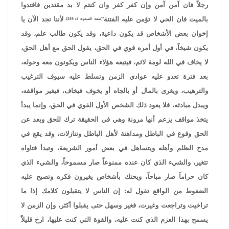
رجلاً فان آمن آمن وإن كفر كفر وان كنتم لا بد مقتدين فاقتدوا
بالميت فان الحي لا تؤمن عليه الفتنة
لأننا نجد الآن يا
"[صفة الصفوة: 1/ 159]؛
إخوان بعض الأشخاص قد يكون داعية، وقد يكون طالب علم، وقد
يكون شيخاً، في أول أمره قوي في الحق، يقول الحق مع أهل الحق،
لا يخاف في الله لومة لائم، فيتبعه هؤلاء الناس ويكونون معه وحوله،
بعد فترة تعدو عليه عوادي الزمن وتسلط عليه سيوف الترغيب
والترهيب، ويغرى بالمال أو بالجاه أو يخوف فيخاف، فيغير مواقفه،
ويبدل مبادئه، فلا يعود ذلك الشخص الأول القوي في الحق، وإنما يبدأ
يتخذ مواقف يزعم أنها مرونة وهي في الحقيقة ترك للحق وبعد عن
الحق وقوع في الباطل ومداهنة لأهل الباطل وتنازلات، وقد يقع في
مدح الظلم وأهله ويتساهل في بعض أمور الشريعة، وتبدأ فتاواه
تتغير، والشيء الذي كان عنده ممنوعاً صار مسموحاً، والشيء الذي
كان حراماً صار مباحاً، ويحتك بأشخاص يغيرون فكره وتصبح عليه
الضغوط من الواقع تقول له: إن الناس لا يتقبلون كلامك إذا ما
تراخيت وتراجعت وغيرت، فغير وسهل حتى يقبلوا أكثر، وإن الزمن لا
يسمح بهذا العزم الذي كنت عليه، والقوة التي كنت عليها، ارخ قليلاً