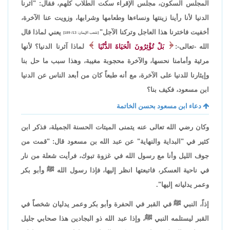
المجلس السكون، مجلس الإقراء سكت الطلاب كلهم، فقال: "آثرنا
الدنيا لأنا رأينا زينتها ونساءها وطعامها وشرابها، وزويت عنا الآخرة،
أخفيت فاخترنا هذا العاجل وتركنا الآجل"
يعني لماذا قال
[شعب الإيمان: 13/ 189]
الله -تعالى-:
بَلْ تُؤْثِرُونَ الْحَيَاةَ الدُّنْيَا
لماذا آثرنا الدنيا؟ لأنها
مرئية وأمامنا نحسها، والآخرة محجوبة مغيبة، وهذا سبب ما حل بنا
وإيثارنا للدنيا على الآخرة، مع أنه طبعاً كان من أبعد الناس عن الدنيا
ابن مسعود، فكيف بنا؟
دعاء ابن مسعود بحسن الخاتمة
وكان رضي الله تعالى عنه يتمنى الميتات الحسنة الجميلة، فذكر ابن
كثير في "البداية والنهاية" عن عبد الله بن مسعود قال: "قمت من
جوف الليل وأنا مع رسول الله في غزوة تبوك، فرأيت شعلة من نار
في ناحية العسكر، فاتبعتها انظر إليها، فإذا رسول الله ﷺ وأبو بكر
وعمر يدليانه إليها".
إذاً، النبي ﷺ في القبر في الحفرة وأبو بكر وعمر يدليان شخصاً في
القبر ليستلمه النبي ﷺ، وإذا عبد الله ذو البجادين هذا صحابي جليل