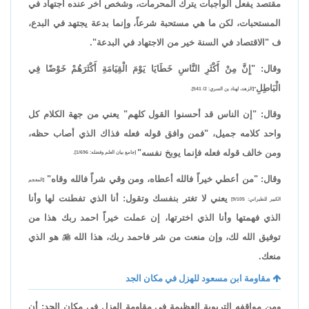
مقتصد يفعل الواجبات يترك المحرمات، وشخص آخر عنده اجتهاد في
المستحبات، لكن ما هي مستحبة شرعاً، وإنما بدعة يجتهد في البدع،
ف "الاقتصاد في السنة خير من الاجتهاد في البدعة".
وقال: "إِنَّ مِنْ أَكْثَرِ النَّاسِ خَطَايَا يَوْمَ الْقِيَامَةِ أَكْثَرَهُمْ خَوْضًا فِي
الْبَاطِلِ
"[الزهد، لهناد بن السري: 2/ 541].
وقال: "إن الناس قد أحسنوا القول كلهم" يعني من جهة الكلام كل
واحد كلامه جميل، "فمن وافق قوله فعله فذاك الذي أصاب حظه،
ومن خالف قوله فعله فإنما يوبخ نفسه"
[جامع بيان العلم وفضله: 1/696].
وقال: "من أعطي خيراً فالله أعطاه، ومن وقي شراً فالله وقاه"
[المعجم
يعني لا تغتر بنفسك وتقول: أنا الذي تفطنت لها وأنا
الكبير للطبراني: 9/105]
الذي فهمتها وأنا الذي اخترتها، إن عملت خيراً احمد ربك هذا من
توفيق الله لك، وإن منعت من شر فاحمد ربك، هذا الله

هو الذي
منعك.
مقاومة ابن مسعود للهزل في مكان الجد
ومن مواقفه التربوية العظيمة في مقاومة الهزل في مكان الجد: أن