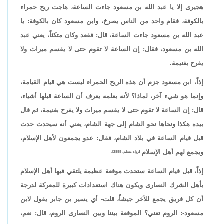
هجيرى إلا يا عبد الله بن مسعود جاءت الساعة، هاجت ريح حمراء
بالكوفة، فقام واحد من الناس يصرخ، وابن مسعود كان بالكوفة: يا
عبد الله بن مسعود جاءت الساعة، قال: فقعد وكان متكئاً، يعني عبد
الله بن مسعود، فقال: إن الساعة لا تقوم حتى لا يقسم ميراث ولا
يفرح بغنيمة.
إذاً، ابن مسعود جزم أن هذه الريح الحمراء ليست هي قيام القيامة،
وإنما هو شيء آخر، لماذا؟ لأنه بعلمه يعرف أن الساعة قبلها أشياء،
قال: إن الساعة لا تقوم حتى لا يقسم ميراث ولا يفرح بغنيمة، ثم قال
بيده هكذا ونحاها نحو الشام إلى جهة الشام، يعني أنه سيحدث حدث
قبل قيام الساعة في بلاد الشام، فقال: عدو يجمعون لأهل الإسلام،
ويجمع لهم أهل الإسلام
[رواه مسلم: 2899].
إذاً، قبل قيام الساعة ستحدث موقعة عظيمة يلتقي فيها أهل الإسلام
بأهل الشرك النصارى ويكون هناك استعدادات كبيرة للمعركة لدرجة
أن كل فريق يجمع للآخر جيشاً، قلت- أي يسير بن جابر يقول لابن
مسعود-: الروم تعني؟ الموقعة بيننا وبين النصارى الروم، قال: نعم،