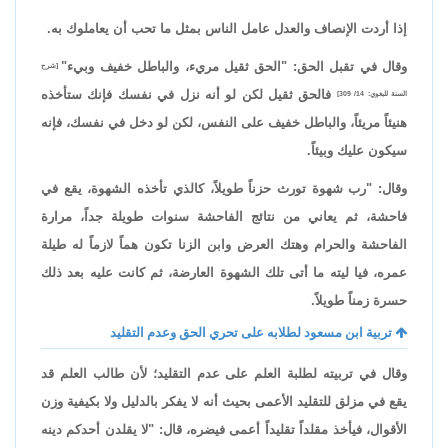
إذا أردت الإنصاف والعدل عامل الناس بمثل ما تحب أن يعاملوك به.
وقال في تقبل الحق: "الحق ثقيل مريء، والباطل خفيف وبيء"
[شرح
فالحق ثقيل لكن لو أنه نزل في نفسك فإنك ستأخذه
السنة للبغوي: 14/ 309]
هنيئاً مريئاً، والباطل خفيف على النفس، لكن لو دخل في نفسك، فإنه
سيكون عليك وبيئاً.
وقال: "رب شهوة تورث حزناً طويلاً، كالذي تأخذه الشهوة، يقع في
فاحشة، ثم يعاني من نتائج الفاحشة سنوات طويلة جداً، مرارة
الفاحشة والحرام وهتك العرض وابن الزنا تكون هماً لازماً له طيلة
عمره، فيا ليته ما أتى تلك الشهوة العارضة، ثم كانت عليه بعد ذلك
حسرة زمناً طويلاً.
تربية ابن مسعود لطلابه على تحري الحق وعدم التقليد
وقال في تربيته لطلبة العلم على عدم التقليد؛ لأن طالب العلم قد
يقع في مزلق للتقليد الأعمى بحيث أنه لا يفكر بالدليل ولا بكيفية وزن
الأقوال، فيأخذ مقلداً تقليداً أعمى فيضره، قال: "لا يقلدن أحدكم دينه