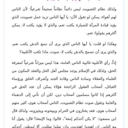
ولذلك نظام التصويت ليس دائماً نظاماً صحيحاً شرعياً؛ لأن الناس
لهم أهواء، يمكن لو تقول الآن: يا أيها الناس نريد عمل تصويت، الذي
يؤيد قيادة المرأة للسيارة يكتب نعم، والذي لا يؤيد يكتب لا، يمكن
أكثرهم يقولوا: نعم.
وهكذا لو قلت: يا أيها الناس الذي يرى أن نمنع الدش يكتب نعم،
والذي يرى أن نسمح بالدش يكتب لا، صوت، ماذا تكتب الأغلبية؟
إذاً، رأي الأغلبية غالبية الناس العامة، هذا ليس ميزاناً شرعياً لمعرفة
الحق، ولذلك في الإسلام يوجد مجلس أهل الحل والعقد المكون من
العلماء والعقلاء وسادة الناس وقادة الجند وأشراف الخلق ورؤساء
القبائل، أصحاب العقول الراجحة هؤلاء يمكن أن تجد الحق في
أكثرهم إذا كانوا مسلمين أصحاب دين، لكن أن تأتي إلى الدهماء
والعامة وتقول صوت نظام التصويت، الناس أصحاب هوى، كثير منهم
أصحاب هوى، فقد يختارون في الحرام ويبيحونه ويجيزونه، ولذلك قال
ابن مسعود: "لا يكن أحدكم إمعة"، قالوا: وما الإمعة؟ قال: يقول أنا
مع الناس إن اهتدوا اهتديت، وإن ضلوا ضللت، ألا ليوطنن أحدكم