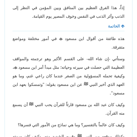
إذاً، هذا الفرق العظيم بين المنافق وبين المؤمن في النظر إلى
الذنب وأثر الذنب في النفس وخوف المصير يوم القيامة.
الخاتمة
هذه طائفة من أقوال ابن مسعود

في أمور مختلفة ومواضع
متفرقة.
وسنأتي -إن شاء الله- على القسم الأكبر وهو ترجمته والمواقف
العظيمة التي حصلت في سيرته وحياته؛ مثل مبدأ أمر ابن مسعود

،
وكيفية تحمله المسؤولية من الصغر عندما كان راعي غنم، وما هو
العهد الذي أخبر النبي ﷺ عن ابن مسعود بقوله: "وتمسكوا بعهد ابن
مسعود".
وكيف كان عبد الله بن مسعود قارئاً للقرآن يحب النبي ﷺ أن يسمع
منه القرآن.
وكيف كان عالماً بالتفسير؟ وما هي نماذج من الأمور التي فسرها؟
وكذلك موقعه من النبي ﷺ وقربه الشديد منه، وكيف كان سمته