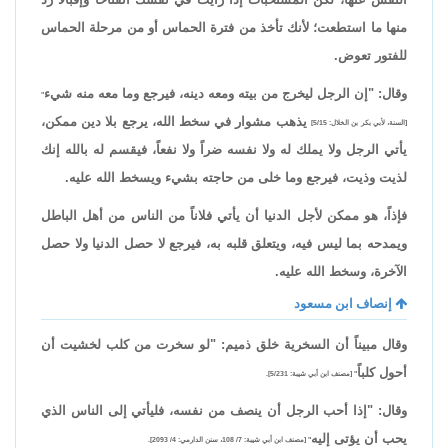
منها ما استطعت؛ لأنك تأخذ من فترة الحماس أو من مرحلة الحماس
للفتور تعوض.
وقال: "إن الرجل ليخرج من بيته ومعه دينه، فيرجع وما معه منه شيء
"
يذهب مشوار في سخط الله، يرجع بلا دين ممكن،
[السنة، لأبي بكر بن الخلال: 5/15]
يأتي الرجل ولا يملك له ولا نفسه ضراً ولا نفعاً، فيقسم له بالله إنك
لذيت وذيت، فيرجع وما خلى من حاجته بشيء ويسخط الله عليه.
فإذاً، هو ممكن لأجل الدنيا أن يأتي فلاناً من الناس من أهل الباطل
ويمدحه بما ليس فيه، ويتعلق قلبه به، فيرجع لا حصل الدنيا ولا حصل
الآخرة، وسخط الله عليه.
إنصاف ابن مسعود
وقال مبيناً أن السخرية خلق ذميم: "لو سخرت من كلب لخشيت أن
أحول كلباً
" [مصنف ابن أبي شيبة: 5/231].
وقال: "إذا أحب الرجل أن ينصف من نفسه، فليأتي إلى الناس الذي
يحب أن يؤتى إليه
" [مصنف ابن أبي شيبة: 7/ 108، سنن الدارمي: 4/ 2093].