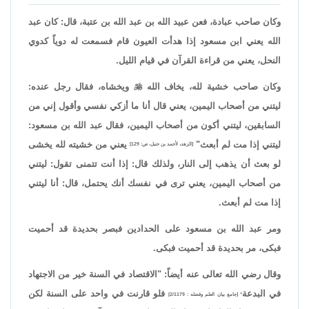
وكان صاحب عبادة، فعن عبيد الله بن عبد الله بن عتبة، قال: كان عبد
الله يعني ابن مسعود إذا هدأت العيون قام فسمعت له دوياً كدوي
النحل، يعني من قراءة القرآن في قيام الليل.
وكان صاحب خشية لله، يخاف الله

ويخشاه، فقال رجل عنده:
ليتني من أصحاب اليمين، يعني قال أنا ما أزكي نفسي وأقول إني من
السابقين، ليتني أكون من أصحاب اليمين، فقال عبد الله بن مسعود:
ليتني إذا مت لم أبعث"
يعني من خشيته لله يخشى
[الزهد، لأحمد بن حنبل، ص: 129]
لو بعث أن يذهب إلى النار، ولذلك قال: إذا أنت تتمنى تقول: ليتني
من أصحاب اليمين، يعني ترى في نفسك أنك يحتمل، قال: أنا ليتني
إذا مت لم أبعث.
ومر عبد الله بن مسعود على الحدادين فبصر بحديدة قد أحميت
فبكى، مر بحديدة قد أحميت فبكى.
وقال رضي الله تعالى عنه أيضاً: "الاقتصاد في السنة خير من الاجتهاد
في البدعة
فلو قارنت في واحد على السنة لكن
" [جامع بيان العلم وفضله : 2/1179]