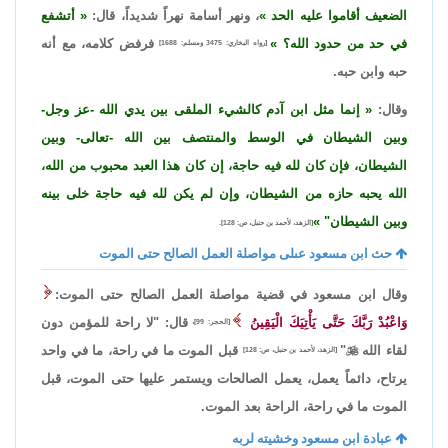
الضعيف أقاموا عليه الحد
، ونهر أسامة نهراً شديداً، قال:
أتشفع
في حد من حدود الله؟
فرفض كلامه، مع أنه
[رواه البخاري: 3475 ومسلم: 1688]
حبه وابن حبه.
وقال:
إنما مثل ابن آدم كالشيء الملقى بين يدي الله -عز وجل-
وبين الشيطان في الوسط والمنتصف بين الله -تعالى- وبين
الشيطان، فإن كان لله فيه حاجة، إن كان هذا العبد محبوب من الله،
الله يحبه حازه من الشيطان، وإن لم يكن لله فيه حاجة خلى بينه
وبين الشيطان"
[الزهد، لأحمد بن حنبل، ص: 128].
حث ابن مسعود عىلى مواصلة العمل الصالح حتى الموت
وقال ابن مسعود في قضية مواصلة العمل الصالح حتى الموت:
وَاعْبُدْ رَبَّكَ حَتَّى يَأْتِيَكَ الْيَقِينُ
قال: "لا راحة للمؤمن دون
[الحجر: 99]،
لقاء الله

"
قبل الموت ما في راحة، ما في واحد
[الزهد، لأحمد بن حنبل، ص: 128]
يرتاح، دائماً يعمل، يعمل الصالحات ويستمر عليها حتى الموت، قبل
الموت ما في راحة، الراحة بعد الموت.
عبادة ابن مسعود وخشيته لربه