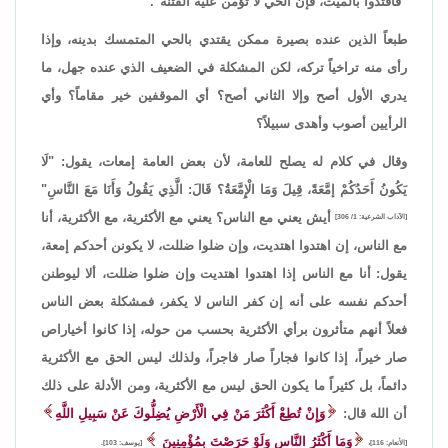
"فاقتدوا بالميت، فإن الحي لا تؤمن عليه الفتنة".
طبعاً الذين عنده بصيرة ممكن يقتدي بالحي المتمسك بدينه، وإذا
رأى منه تراخياً تركه، لكن المشكلة في الضعيف الذي عنده جهل، ما
يدري الأول أصح وإلا الثاني أصح؟ أي الموقفين خير مقاماً؟ وأي
الرأيين أصوب وأهدى سبيلاً؟
وقال في كلام له يصلح للعامة، لأن بعض العامة إمعات، يقول: "لَا
يَكُونُ أَحَدُكُمْ إمَّعَةً، قِيلَ وَمَا الْإِمَّعَةُ؟ قَالَ: الَّذِي يَقُولُ وَأَنَا مَعَ النَّاسِ"
أيش يعني مع الناس؟ يعني مع الأكثرية، مع الأكثرية، أنا
[الآداب الشرعية: 1/ 306]
مع الناس، إن اهتدوا اهتديت، وإن ضلوا ضللت، لا يكونن أحدكم إمعة،
يقول: أنا مع الناس إذا اهتدوا اهتديت وإن ضلوا ضللت، ألا ليوطنن
أحدكم نفسه على أنه إن كفر الناس لا يكفر، فمشكلة بعض الناس
فعلاً أنهم متأثرون برأي الأكثرية بحسب من حوله، إذا كانوا أخياراص
صار خيراً، إذا كانوا فجاراً صار فاجراً، ولذلك ليس الحق مع الأكثرية
دائماً، بل كثيراً ما يكون الحق ليس مع الأكثرية، ومن الأدلة على ذلك
أن الله قال:
وَإِنْ تُطِعْ أَكْثَرَ مَنْ فِي الْأَرْضِ يُضِلُّوكَ عَنْ سَبِيلِ اللَّهِ
وَمَا أَكْثَرُ النَّاسِ وَلَوْ حَرَصْتَ بِمُؤْمِنِينَ
[الأنعام: 116]،
[يوسف: 103].