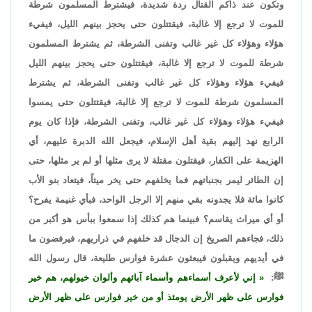
وتكون عند ذاكم القتال ردة شديدة، فيشترط المسلمون شرطة
للموت لا ترجع إلا غالبة، فيقتتلون حتى يحجز بينهم الليل، فيفيء
هؤلاء وهؤلاء كل غير غالب وتفنى الشرطة، ثم يشترط المسلمون
شرطة للموت لا ترجع إلا غالبة، فيقتتلون حتى يحجز بينهم الليل
فيفيء هؤلاء وهؤلاء كل غير غالب وتفنى الشرطة، ثم يشترط
المسلمون شرطة للموت لا ترجع إلا غالبة، فيقتتلون حتى يمسوا
فيفيء هؤلاء وهؤلاء كل غير غالب، وتفنى الشرطة، فإذا كان يوم
الرابع نهد إليهم بقية أهل الإسلام، فيجعل الله الدبرة عليهم، أي
الهزيمة على الكفار، فيقتلون مقتلة لا يرى مثلها أو لم ير مثلها، حتى
إن الطائر ليمر بجنباتهم فما يخلفهم حتى يخر ميتاً، فيتعاد بنو الأب
كانوا مائة فلا يجدونه بقي منهم إلا الرجل الواحد، فبأي غنيمة يفرح؟
أو أي ميراث يقاسم؟ فبينما هم كذلك إذا سمعوا ببأس هو أكبر من
ذلك، فجاءهم الصريخ إن الدجال قد خلفهم في ذراريهم، فيرفضون ما
في أيديهم ويقبلون فيبعثون عشرة فوارس طليعة، قال رسول الله
ﷺ:
إني لأعرف أسماءهم وأسماء آبائهم وألوان خيولهم، هم خير
فوارس على ظهر الأرض يومئذ أو من خير فوارس على ظهر الأرض