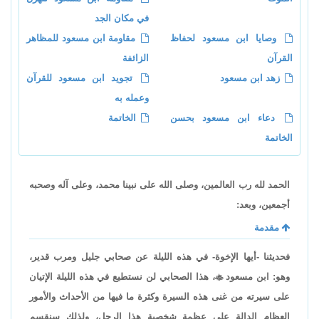
في مكان الجد
وصايا ابن مسعود لحفاظ
مقاومة ابن مسعود للمظاهر
القرآن
الزائفة
زهد ابن مسعود
تجويد ابن مسعود للقرآن
وعمله به
دعاء ابن مسعود بحسن
الخاتمة
الخاتمة
الحمد لله رب العالمين، وصلى الله على نبينا محمد، وعلى آله وصحبه
أجمعين، وبعد:
مقدمة
فحديثنا -أيها الإخوة- في هذه الليلة عن صحابي جليل ومرب قدير،
وهو: ابن مسعود

، هذا الصحابي لن نستطيع في هذه الليلة الإتيان
على سيرته من غنى هذه السيرة وكثرة ما فيها من الأحداث والأمور
العظام الدالة على عظمة شخصية هذا الرجل، ولذلك سنقسم