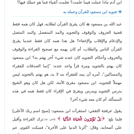
ابن آدم ماذا عملت فيما علمت؟ تعلمت أشياء فما هو عملك فيها؟
تجويد ابن مسعود للقرآن وعمله به
عبد الله بن مسعود

كان يقرئ القرآن لطلابه، فهل كان همه فقط
قضية الحروف والوقوف والتجويد والمد المنفصل والمد المتصل
والإدغام والإقلاب والإخفاء؟ هل هذا همه كان فقط عندما يقرئ
القرآن الناس والطلاب، أم كان يهمه مع تصحيح القراءة والوقوف
والحروف وأحكام التجويد كان عنده شيء آخر يهتم به؟ ابن مسعود
كان يهتم بالتجويد ومرة قرأ واحد عنده: "إنما الصدقات للفقراء
والمساكين"، أمره أن يمد للفقرآء مد لا بد، هو يهتم بالتجويد ليس
مهملاً للتجويد، ابن مسعود مقرئ الأمة، لكن هل كان وهو الشيخ
يدرس التجويد ويدرس ويقرئ في الإقراء كان فقط همه في هذه
المسألة، أم كان معه شيء آخر؟
يقول عرفجة الثقفي: استقرأت ابن مسعود: {سبح اسم ربك الأعلى}
فلما بلغ:
بَلْ تُؤْثِرُونَ الْحَيَاةَ الدُّنْيَا
ترك القراءة وأقبل
[الأعلى: 16]
على أصحابه، وقال: "آثرنا الدنيا على الآخرة"، فسكت القوم، عم