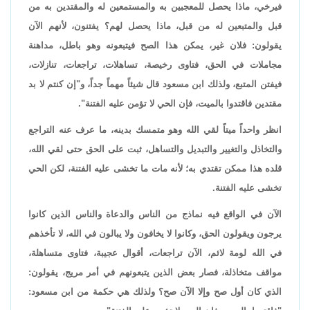
فيرخي، ماذا يحصل للمعجبين به والمستمعين له والمقتدين به من
قبل والمتبعين له من قبل، ماذا يحصل لهم؟ يفتنون، لأنهم الآن
يقولون: فلان غير، يمكن هذا الصح فيتبعونه وهو باطل، مداهنة
مجاملات في الحق، فتاوى رخيصة، تساهلات، تراجعات، تنازلات،
فيفتن المتبع، ولذلك ابن مسعود قال شيئاً مهماً جداً، و"إن كنتم لا بد
مقتدين فاقتدوا بالميت، فإن الحي لا تؤمن عليه الفتنة".
انظر واحداً ميتاً لقي الله وهو متمسك بدينه، ما عرف عنه التراجع
والتخاذل والتغيير والتبديل والتساهل، ثبت على الحق حتى لقي الله،
قلده هذا ممكن تقتدي به؛ لأنه مات ما تخشى عليه الفتنة، لكن الحي
تخشى عليه الفتنة.
الآن في الواقع فيه نماذج من الناس والدعاة والناس الذين كانوا
يرجون ويقولون الحق، وكانوا لا يخافون ولا يبالون في الله، لا تأخذهم
في الله لومة لائم، الآن تراجعات، أقوال عجيبة، فتاوى متساهلة،
مواقف متخاذلة، فصار بعض الذين يتبعونهم في أمر مريج، يقولون:
الذي كان أول صح وإلا الآن صح؟ ولذلك هي حكمة من ابن مسعود: