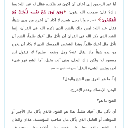
أبا عبد الرحمن إني أخاف أن أكون قد هلكت، فقال له عبد الله: وما
ذاك؟ قال: سمعت الله يقول:
وَمَنْ يُوقَ شُحَّ نَفْسِهِ فَأُولَئِكَ هُمُ
الْمُفْلِحُونَ
وأنا رجل شحيح لا أكاد أن أخرج من يدي شيئاً،
[الحشر: 9]،
فقال عبد الله: ليس ذلك بالشح الذي ذكره الله في القرآن، إنما
الشح الذي ذكر الله في القرآن أن تأكل مال أخيك ظلماً، الشح أن
تأكل مال أخيك ظلماً، وهذا الشخص الممسك الذي لا يكاد أن يخرج
من يده شيئاً ماذا يقال عنه؟ وهل وضعه سليم؟ لا، فيقول ابن
مسعود له: ولكن ذاك البخل، يعني أنت بخيل، أما الشح فهو شيء
آخر، وبئس الشيء البخل"
[شرح السنة للبغوي: 14/ 358].
إذاً، ما هو الفرق بين الشح والبخل؟
البخل: الإمساك وعدم الإخراج.
الشح ما هو؟
أن تأكل مال أخيك ظلماً، هذا هو الشح، فالذي يأكل مال الأجير أو
الموظف أو العامل الذي يأكل مال صاحب المؤسسة، هذان واقعان
في الشح، والذي يبخل على نفسه وعلى أولاده وعلى زوجته في