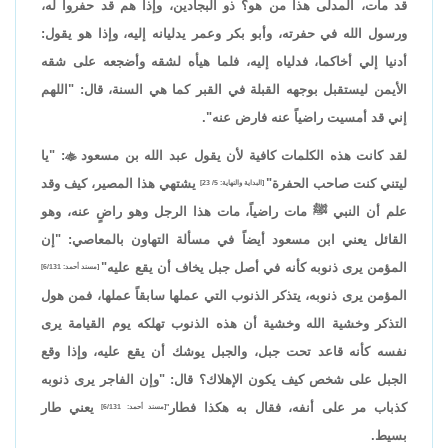
قد مات، المدلى هذا من هو؟ ذو البجادين، وإذا هم قد حفروا له،
ورسول الله في حفرته، وأبو بكر وعمر يدليانه إليه، وإذا هو يقول:
أدنيا إلي أخاكما، فدلياه إليه، فلما هيأه لشقه وأضجعه على شقه
الأيمن ليستقبل بوجهه القبلة في القبر كما هي السنة، قال: "اللهم
إني قد أمسيت راضياً عنه فارض عنه".
لقد كانت هذه الكلمات كافية لأن يقول عبد الله بن مسعود

: "يا
ليتني كنت صاحب الحفرة"
يشتهي هذا المصير، كيف وقد
[البداية والنهاية: 5/ 23]
علم أن النبي ﷺ مات راضياً، مات هذا الرجل وهو راضٍ عنه، وهو
القائل يعني ابن مسعود أيضاً في مسألة التهاون بالمعاصي: "إن
المؤمن يرى ذنوبه كأنه في أصل جبل يخاف أن يقع عليه"
[مسند أحمد: 6/131]
المؤمن يرى ذنوبه، يتذكر الذنوب التي عملها سابقاً عملها، فمن هول
التذكر وخشية الله وخشية أن هذه الذنوب تهلكه يوم القيامة يرى
نفسه كأنه قاعد تحت جبل، والجبل يوشك أن يقع عليه، وإذا وقع
الجبل على شخص كيف يكون الإهلاك؟ قال: "وإن الفاجر يرى ذنوبه
كذباب مر على أنفه، فقال به هكذا فطار
يعني طار
"[مسند أحمد: 6/131]
بسيط.