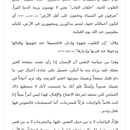
القلوب الحية، "خلقان الثياب" يعني لا تهتمون بزينة الدنيا كثيراً،
"تعرفون في السماء، وتخفون على أهل الأرض"
أي
[سنن الدارمي: 1/317]
لتكون أعمالكم خفية، لستم مذكورين ومشهورين في الأرض، لكنكم
معلومين عند الله يوم القيامة.
وقال: "إن للقلوب شهوة وإدبار، فاغتنموها عند شهوتها وإقبالها
ودعوها عند فترتها وإدبارها"
[حلية الأولياء: 1/134].
وهذا من سياسة النفس أن الإنسان إذا رأى نفسه منفتحة للخير
مقبلة عليه يزداد منه ما أمكن، تحصيل علم، عبادة، أعمال خير، ما
دام قلبك منفتحاً ونفسك متوجهة اغتنم الفرصة، وقد ترى أحياناً في
نفسك صدوداً وكسلاً، فلو أنك ما تحمست لأنك لا تستطيع ذاك
الحماس لكي تستعد لمرحلة الانفتاح والإقبال، فهذا ليس أمراً سيئاً إذا
كنت قائماً بالواجبات تاركاً للمحرمات، أما المستحبات فالنفوس فيها
تقبل وتدبر.
فإذاً، الواجبات لا بد من حمل النفس عليها، والمحرمات لا بد من قصر
النفس عنها، لكن المستحبات إذا رأيت في نفسك انفتاحاً وإقبالاً زد