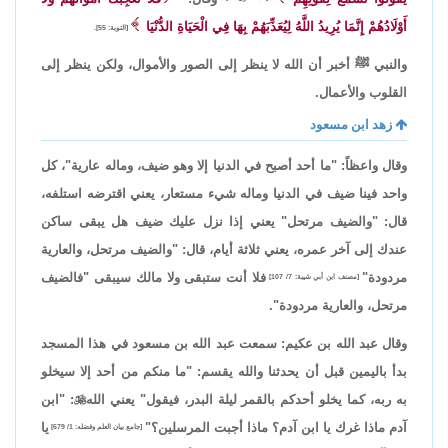
أَوْلَادُهُمْ إِنَّمَا يُرِيدُ اللَّهُ لِيُعَذِّبَهُمْ بِهَا فِي الْحَيَاةِ الدُّنْيَا
[التوبة: 55].
والنبي ﷺ أخبر أن الله لا ينظر إلى الصور والأموال، ولكن ينظر إلى
القلوب والأعمال.
زهد ابن مسعود
وقال واعظاً: "ما أحد أصبح في الدنيا إلا وهو ضيف، وماله عارية"، كل
واحد فينا ضيف في الدنيا وماله شيء مستعار، يعني اقترضه استلفه،
قال: "والضيف مرتحل" يعني إذا نزل عليك ضيف هل يبقى ساكن
عندك إلى آخر عمره، يعني ثلاثة أيام، قال: "والضيف مرتحل، والعارية
مردودة"
فلا أنت ستبقى ولا مالك سيبقى "فالضيف
[مصنف ابن أبي شيبة: 7/ 107]
مرتحل، والعارية مردودة".
وقال عبد الله بن عكيم: سمعت عبد الله بن مسعود في هذا المسجد
بدأ باليمين قبل أن يحدثنا والله يقسم: "ما منكم من أحد إلا سيخلو
به ربه، كما يخلو أحدكم بالقمر ليلة البدر، فيقول" يعني الله

: "ابن
آدم ماذا غرك يا ابن آدم؟ ماذا أجبت المرسلين؟"
يا
[جامع بيان العلم وفضله: 1/ 679]