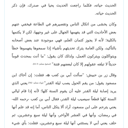
الحديث حياته، فكلما راجعت الحديث يحيا في صدرك، فإن ذكر
الحديث حياته.
وكان يخشى من اتكال الناس وتقصيرهم في الطاعة فيخفي عنهم
بعض الأحاديث التي قد يفهمها الجهال على غير وجهها، لكن لا يكتمها
بالكلية؛ لأنه لا يجوز كتمان العلم، فهي موجودة عند بعض أصحابه
بالتأكيد، ولكن العامة يترك تحديثهم بأشياء إذا سمعوها يفهموها خطأ
ويتواكلون ويتركون العمل، ولذلك كان يقول: "ما أنت بمحدث قوماً
حديثاً لا تبلغه عقولهم إلا كان لبعضهم فتنة"
[صحيح مسلم: 1/ 11].
وقال زر بن حبيش: "سألت أبي بن كعب

، فقلت: إن أخاك ابن
مسعود يقول: من يقم الحول يصب ليلة القدر"
يعني الذي
[رواه مسلم: 762]
يريد إصابة ليلة القدر عليه أن يقوم السنة كلها؛ لأنه إذا قام ليالي
السنة كلها قطعاً سيصيب ليلة القدر، فقال أبي بن كعب -رحمه الله-
يعني يترحم على ابن مسعود، أراد ألا يتكل الناس، أما إنه قد علم أنها
في رمضان، وأنها في العشر الأواخر، وأنها ليلة سبع وعشرين، ثم
حلف يعني أبي لا يستثني أنها ليلة سبع وعشرين، فقلت: بأي شيء