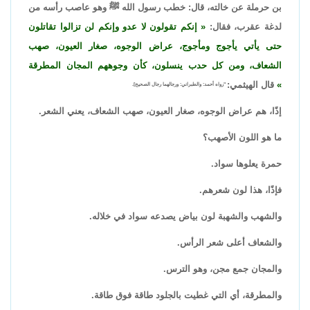
بن حرملة عن خالته، قال: خطب رسول الله ﷺ وهو عاصب رأسه من
لدغة عقرب، فقال:
إنكم تقولون لا عدو وإنكم لن تزالوا تقاتلون
حتى يأتي يأجوج ومأجوج، عراض الوجوه، صغار العيون، صهب
الشعاف، ومن كل حدب ينسلون، كأن وجوههم المجان المطرقة
قال الهيثمي:
"رواه أحمد: والطبراني: ورجالهما رجال الصحيح].
إذًا، هم عراض الوجوه، صغار العيون، صهب الشعاف، يعني الشعر.
ما هو اللون الأصهب؟
حمرة يعلوها سواد.
فإذًا، هذا لون شعرهم.
والشهب والشهبة لون بياض يصدعه سواد في خلاله.
والشعاف أعلى شعر الرأس.
والمجان جمع مجن، وهو الترس.
والمطرقة، أي التي غطيت بالجلود طاقة فوق طاقة.