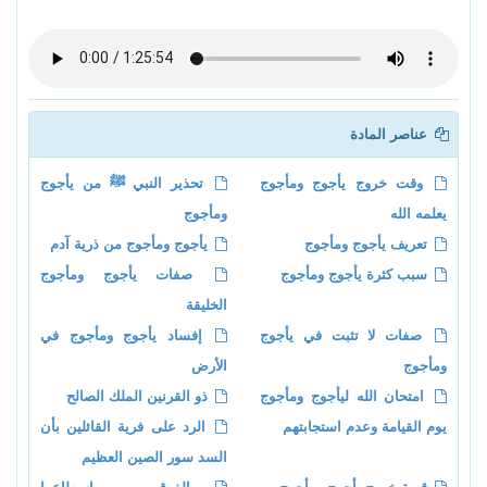
عناصر المادة
وقت خروج يأجوج ومأجوج
تحذير النبي ﷺ من يأجوج
يعلمه الله
ومأجوج
تعريف يأجوج ومأجوج
يأجوج ومأجوج من ذرية آدم
سبب كثرة يأجوج ومأجوج
صفات يأجوج ومأجوج
الخليقة
صفات لا تثبت في يأجوج
إفساد يأجوج ومأجوج في
ومأجوج
الأرض
امتحان الله ليأجوج ومأجوج
ذو القرنين الملك الصالح
يوم القيامة وعدم استجابتهم
الرد على فرية القائلين بأن
السد سور الصين العظيم