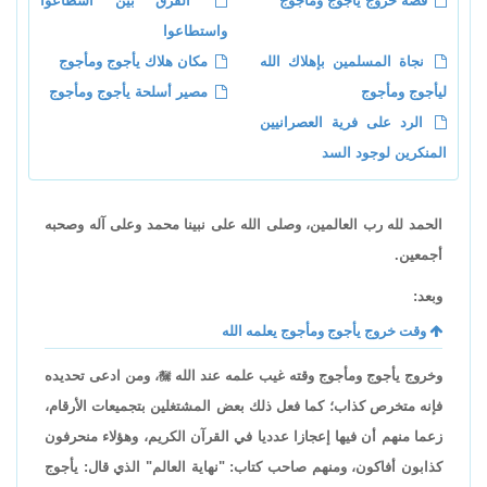
قصة خروج يأجوج ومأجوج
الفرق بين اسطاعوا
واستطاعوا
نجاة المسلمين بإهلاك الله
مكان هلاك يأجوج ومأجوج
ليأجوج ومأجوج
مصير أسلحة يأجوج ومأجوج
الرد على فرية العصرانيين
المنكرين لوجود السد
الحمد لله رب العالمين، وصلى الله على نبينا محمد وعلى آله وصحبه
أجمعين.
وبعد:
وقت خروج يأجوج ومأجوج يعلمه الله
وخروج يأجوج ومأجوج وقته غيب علمه عند الله

، ومن ادعى تحديده
فإنه متخرص كذاب؛ كما فعل ذلك بعض المشتغلين بتجميعات الأرقام،
زعما منهم أن فيها إعجازا عدديا في القرآن الكريم، وهؤلاء منحرفون
كذابون أفاكون، ومنهم صاحب كتاب: "نهاية العالم" الذي قال: يأجوج