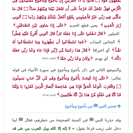
يَفْقَهُونَ قَوْلا
۝
قَالُوا يَا ذَا الْقَرْنَيْنِ إِنَّ يَأْجُوجَ وَمَأْجُوجَ مُفْسِدُونَ فِي
الْأَرْضِ فَهَلْ نَجْعَلُ لَكَ خَرْجاً عَلَى أَن تَجْعَلَ بَيْنَنَا وَبَيْنَهُمْ سَدّاً
۝
قَالَ مَا
مَكَّنِّي فِيهِ رَبِّي خَيْرٌ فَأَعِينُونِي بِقُوَّةٍ أَجْعَلْ بَيْنَكُمْ وَبَيْنَهُمْ رَدْما
۝
آتُونِي
زُبَرَ الْحَدِيدِ
يعني قطع الحديد
حَتَّى إِذَا سَاوَى بَيْنَ الصَّدَفَيْنِ
الجبلين
قَالَ انفُخُوا حَتَّى إِذَا جَعَلَهُ نَاراً قَالَ آتُونِي أُفْرِغْ عَلَيْهِ قِطْراً
النحاس المذاب
فَمَا اسْطَاعُوا أَن يَظْهَرُوهُ وَمَا اسْتَطَاعُوا لَهُ
نَقْباً
أي اختراقا
قَالَ هَذَا رَحْمَةٌ مِّن رَّبِّي فَإِذَا جَاء وَعْدُ رَبِّي جَعَلَهُ
دَكَّاء
أي تهدم
وَكَانَ وَعْدُ رَبِّي حَقّا
[الكهف: 93-98].
والموضع الثاني في ذكر يأجوج ومأجوج في سورة الأنبياء في قوله
تعالى:
حَتَّى إِذَا فُتِحَتْ يَأْجُوجُ وَمَأْجُوجُ وَهُم مِّن كُلِّ حَدَبٍ يَنسِلُونَ
۝
وَاقْتَرَبَ الْوَعْدُ الْحَقُّ فَإِذَا هِيَ شَاخِصَةٌ أَبْصَارُ الَّذِينَ كَفَرُوا يَا وَيْلَنَا
قَدْ كُنَّا فِي غَفْلَةٍ مِّنْ هَذَا بَلْ كُنَّا ظَالِمِينَ
[الأنبياء: 96-97].
تحذير النبي ﷺ من يأجوج ومأجوج
وقد حذرنا النبي ﷺ في السنة الصحيحة من خطرهم، فقال ﷺ لما
دخل على زينب فزعا يقول:
لا إله إلا الله ويل للعرب من شر قد