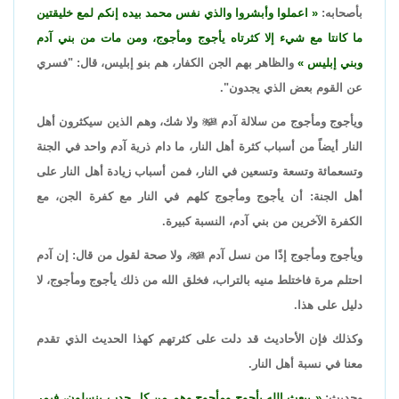
بأصحابه:
اعملوا وأبشروا والذي نفس محمد بيده إنكم لمع خليقتين
ما كانتا مع شيء إلا كثرتاه يأجوج ومأجوج، ومن مات من بني آدم
وبني إبليس
والظاهر بهم الجن الكفار، هم بنو إبليس، قال: "فسري
عن القوم بعض الذي يجدون".
ويأجوج ومأجوج من سلالة آدم

ولا شك، وهم الذين سيكثرون أهل
النار أيضاً من أسباب كثرة أهل النار، ما دام ذرية آدم واحد في الجنة
وتسعمائة وتسعة وتسعين في النار، فمن أسباب زيادة أهل النار على
أهل الجنة: أن يأجوج ومأجوج كلهم في النار مع كفرة الجن، مع
الكفرة الآخرين من بني آدم، النسبة كبيرة.
ويأجوج ومأجوج إذًا من نسل آدم

، ولا صحة لقول من قال: إن آدم
احتلم مرة فاختلط منيه بالتراب، فخلق الله من ذلك يأجوج ومأجوج، لا
دليل على هذا.
وكذلك فإن الأحاديث قد دلت على كثرتهم كهذا الحديث الذي تقدم
معنا في نسبة أهل النار.
وحديث:
يبعث الله يأجوج ومأجوج وهم من كل حدب ينسلون، فيمر