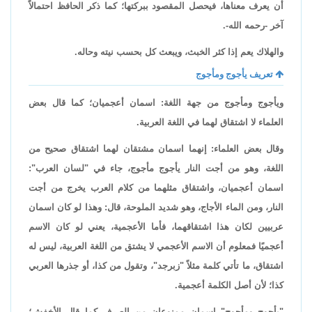
أن يعرف معناها، فيحصل المقصود ببركتها؛ كما ذكر الحافظ احتمالاً
آخر -رحمه الله-.
والهلاك يعم إذا كثر الخبث، ويبعث كل بحسب نيته وحاله.
تعريف يأجوج ومأجوج
ويأجوج ومأجوج من جهة اللغة: اسمان أعجميان؛ كما قال بعض
العلماء لا اشتقاق لهما في اللغة العربية.
وقال بعض العلماء: إنهما اسمان مشتقان لهما اشتقاق صحيح من
اللغة، وهو من أجت النار يأجوج مأجوج، جاء في "لسان العرب":
اسمان أعجميان، واشتقاق مثلهما من كلام العرب يخرج من أجت
النار، ومن الماء الأجاج، وهو شديد الملوحة، قال: وهذا لو كان اسمان
عربيين لكان هذا اشتقاقهما، فأما الأعجمية، يعني لو كان الاسم
أعجميًا فمعلوم أن الاسم الأعجمي لا يشتق من اللغة العربية، ليس له
اشتقاق، ما تأتي كلمة مثلاً "زبرجد"، وتقول من كذا، أو جذرها العربي
كذا؛ لأن أصل الكلمة أعجمية.
"يأجوج ومأجوج" اسمان ممنوعان من الصرف كما قال الأخفش؛