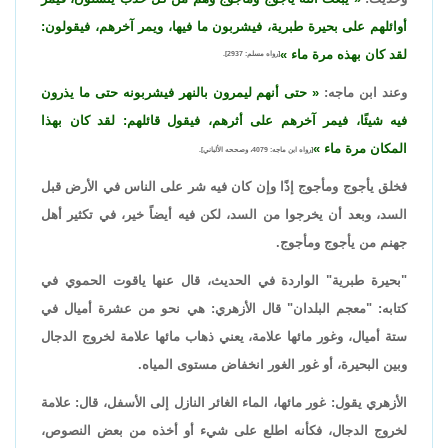
أوائلهم على بحيرة طبرية، فيشربون ما فيها، ويمر آخرهم، فيقولون:
لقد كان بهذه مرة ماء
[رواه مسلم: 2937].
وعند ابن ماجه:
حتى أنهم ليمرون بالنهر فيشربونه حتى ما يذرون
فيه شيئًا، فيمر آخرهم على أثرهم، فيقول قائلهم: لقد كان بهذا
المكان مرة ماء
[رواه ابن ماجه: 4079، وصححه الألباني].
فخلق يأجوج ومأجوج إذًا وإن كان فيه شر على الناس في الأرض قبل
السد، وبعد أن يخرجوا من السد، لكن فيه أيضاً خير، في تكثير أهل
جهنم من يأجوج ومأجوج.
"بحيرة طبرية" الواردة في الحديث، قال عنها ياقوت الحموي في
كتابه: "معجم البلدان" قال الأزهري: هي نحو من عشرة أميال في
ستة أميال، وغور مائها علامة، يعني ذهاب مائها علامة لخروج الدجال
وبين البحيرة، أو غور الغور انخفاض مستوى المياه.
الأزهري يقول: غور مائها، الماء الغائر النازل إلى الأسفل، قال: علامة
لخروج الدجال، فكأنه اطلع على شيء أو أخذه من بعض النصوص،