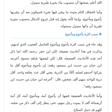
الله أعلم بصحتها أن منسوب ماء بحيرة طبرية سينزل.
وأما الجفاف التام بحيث ما يبقى فيها شيء فسيكون بعد أن يشربها
يأجوج ومأجوج، وإنما كأنه يقول إنه قبل خروج الدجال منسوب بحيرة
طبرية أن مائها سينزل مستواه.
سبب كثرة يأجوج ومأجوج
وقد جاء في سبب كثرة يأجوج ومأجوج التناسل العجيب الذي لديهم،
وذكرت في هذا أحاديث ضعيفة، لكن ابن حجر -رحمه الله- لما ذكر
أحد هذه الأحاديث الضعيفة، قال: لكن لبعضها شاهد صحيح، أخرجه
ابن حبان من حديث ابن مسعود رفعه: إن يأجوج ومأجوج أقل ما
يتركوا أحدهم لصلبه ألفًا من الذرية، يعني أقل عدد يخلفه واحد، أقل
ذرية للواحد منهم ألف شخص، قال: "أخرجه ابن حبان من حديث ابن
مسعود رفعه".
وأما الأحاديث الضعيفة ففيها أن يأجوج أمة، ومأجوج أمة، كل أمة
أربعمائة ألف لا يموت رجل منهم، حتى ينظر إلى ألف ذكر من صلبه،
كلهم قد حمل السلاح.