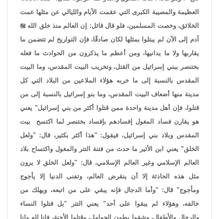
العظيمة والمصيبة الكبرى التي عقمت الأيام والليالي عن مثلها عمت
الخلائق، وخصت المسلمين، فلو قال قائل: إن العالم منذ خلق الله

آدم إلى الآن لم يبتلوا بمثلها لكان صادقًا، فإن التواريخ لم تتضمن ما
يقاربها ولا ما يدانيها، ومن أعظم ما يذكرون من الحوادث ما فعله
بختنصر ببني إسرائيل من القتل، وتخريب البيت المقدس، وما البيت
المقدس بالنسبة إلى ما خربه هؤلاء الملاعين من البلاد التي كل
مدينة منها أضعاف البيت المقدس، وما بنو إسرائيل بالنسبة إلى من
قتلوا، فإن أهل مدينة واحدة ممن قتلوا أكثر من بني إسرائيل" يعني
هو يقارن فساد المغول إفسادهم بإفساد بختنصر لما اكتسح بيت
المقدس وبلاد بني إسرائيل، فيقول: "هذا أكثر بكثير، قال: "ولعل
الخلق" يعني ابن الأثير ما حدث من فتنة التتر والمغول واكتساح بلاد
العالم الإسلامي وغير العالم الإسلامي، قال: "ولعل الخلق لا يرون
مثل هذه الحادثة إلا أن ينقرض العالم، وتفنى الدنيا إلا يأجوج
ومأجوج" قال: "وأما الدجال فإنه يبقي على من اتبعه، ويهلك من
خالفه، وهؤلاء لم يبقوا على أحد" يعني التتر "بل قتلوا النساء
والرجال والأطفال، وشقوا بطون الحوامل، وقتلوا الأجنة، فإنا لله وإنا