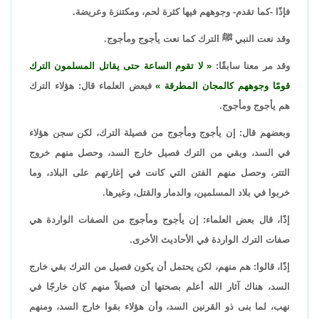
فإذًا -كما تقدم- وجوههم فيها كثرة لحم، ومكتنزة وعريضة.
وقد نعت النبي ﷺ الترك كما نعت يأجوج ومأجوج.
وقد مر معنا سابقًا:
لا تقوم الساعة حتى يقاتل المسلمون الترك
قومًا وجوههم كالمجان المطرقة
فبعض العلماء قال: هؤلاء الترك
هم يأجوج ومأجوج.
وبعضهم قال: إن يأجوج ومأجوج من فصيلة الترك، لكن سجن هؤلاء
في السد، وبقي من الترك فصيل خارج السد، وحصل منهم خروج
التتر، وحصل منهم الفتن التي كانت في إغارتهم على البلاد، وما
خربوا في بلاد المسلمين، والدمار والقتل، وغيرها.
إذًا، قال بعض العلماء: إن يأجوج ومأجوج من الصفات الواردة هي
صفات الترك الواردة في الأحاديث الأخرى.
إذًا، قالوا: هم منهم، لكن يحتمل أن يكون فصيل من الترك بقي خارج
السد، هناك آثار الله أعلم بصحتها أن فصيلاً منهم كان خارجًا في
نهب، لما بنى ذو القرنين السد، وأن هؤلاء بقوا خارج السد، ومنهم