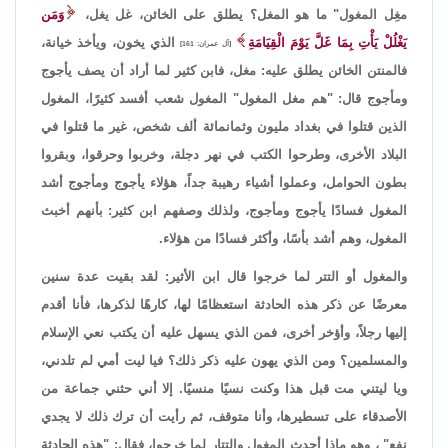
مغِل المغول" ما هو المغل؟ يطلق على الخائن، غل يغل،
وَمَن
يَغْلُلْ يَأْتِ بِمَا غَلَّ يَوْمَ الْقِيَامَةِ
الذي يخون، ويأخذ خيانة،
[آل عمران: 161]
فالمنتن الخائن يطلق عليه: مغل، فابن كثير لما أراد أن يصف يأجوج
ومأجوج قال: "هم مغل المغول" المغول شعب أفسد كثيرًا، المغول
الذين قتلوا في بغداد مليون وثمانمائة ألف شخص، غير ما قتلوا في
البلاد الأخرى، وطرحوا الكتب في نهر دجلة، وخربوا وحرقوا، وبقروا
بطون الحوامل، وعملوا أشياء رهيبة جداً، هؤلاء يأجوج ومأجوج أشد
المغول فسادًا يأجوج ومأجوج، ولذلك وصفهم ابن كثير: بأنهم أخبث
المغول، وهم أشد بأسًا، وأكثر فسادًا من هؤلاء.
والمغول أو التتر لما خرجوا قال ابن الأثير: لقد بقيت عدة سنين
معرضًا عن ذكر هذه الحادثة استعظامًا لها، كارهًا لذكرها، فأنا أقدم
إليها رجلاً، وأؤخر أخرى، فمن الذي يسهل عليه أن يكتب نعي الإسلام
والمسلمين؟ ومن الذي يهون عليه ذكر ذلك؟ فيا ليت أمي لم تلدني،
ويا ليتني مت قبل هذا وكنت نسيًا منسيًا. إلا أني حثني جماعة من
الأصدقاء على تسطيرها، وأنا متوقف، ثم رأيت أن ترك ذلك لا يجدي
نفع" ، وهو ماذا أحدث المغول والتتار لما خرجوا، فقال: "هذه الحادثة