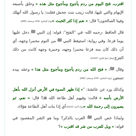
اقترب، فتح اليوم من ردم يأجوج ومأجوج مثل هذه
وحلق بأصبعه
الإبهام والتي تليها، قالت زينب بنت جحش فقلت: يا رسول الله أنهلك
وفينا الصالحون؟ قال:
نعم إذا كثر الخبث
[رواه البخاري: 3346، ومسلم: 2880].
قال الحافظ -رحمه الله- في "الفتح": قوله: إن النبي ﷺ دخل عليها
يوما فزعا. وفي رواية: استيقظ النبي ﷺ من النوم محمرا وجهه، أي
أن ذلك كان منه فزعا محمرا وجهه، وحمرة وجهه كانت من ذلك
الفزع
[ينظر: فتح الباري: 13/107].
وقال ﷺ:
فتح الله من ردم يأجوج ومأجوج مثل هذا
وعقد بيده
تسعين
[رواه البخاري: 3347، ومسلم: 2881].
وكذلك ورد عن عائشة: "
إذا ظهر السوء في الأرض أنزل الله بأهل
الأرض بأسه
قالت: وفيهم أهل طاعة الله

؟ قال:
نعم، ثم
يصيرون إلى رحمة الله
أي إذا مات أهل الطاعة هؤلاء.
[رواه أحمد: 24133]
ولماذا خص النبي ﷺ العرب بالذكر؟ وما هو الشر المقصود في
قوله:
ويل للعرب من شر قد اقترب
؟