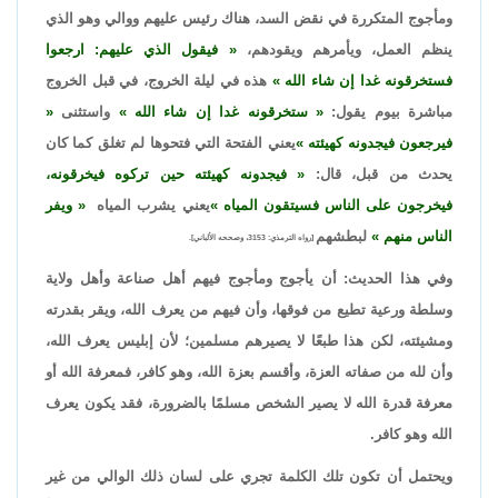
ومأجوج المتكررة في نقض السد، هناك رئيس عليهم ووالي وهو الذي
ينظم العمل، ويأمرهم ويقودهم،
فيقول الذي عليهم: ارجعوا
فستخرقونه غدا إن شاء الله
هذه في ليلة الخروج، في قبل الخروج
مباشرة بيوم يقول:
ستخرقونه غدا إن شاء الله
واستثنى
فيرجعون فيجدونه كهيئته
يعني الفتحة التي فتحوها لم تغلق كما كان
يحدث من قبل، قال:
فيجدونه كهيئته حين تركوه فيخرقونه،
فيخرجون على الناس فسيتقون المياه
يعني يشرب المياه
ويفر
الناس منهم
لبطشهم
[رواه الترمذي: 3153، وصححه الألباني].
وفي هذا الحديث: أن يأجوج ومأجوج فيهم أهل صناعة وأهل ولاية
وسلطة ورعية تطيع من فوقها، وأن فيهم من يعرف الله، ويقر بقدرته
ومشيئته، لكن هذا طبعًا لا يصيرهم مسلمين؛ لأن إبليس يعرف الله،
وأن لله من صفاته العزة، وأقسم بعزة الله، وهو كافر، فمعرفة الله أو
معرفة قدرة الله لا يصير الشخص مسلمًا بالضرورة، فقد يكون يعرف
الله وهو كافر.
ويحتمل أن تكون تلك الكلمة تجري على لسان ذلك الوالي من غير