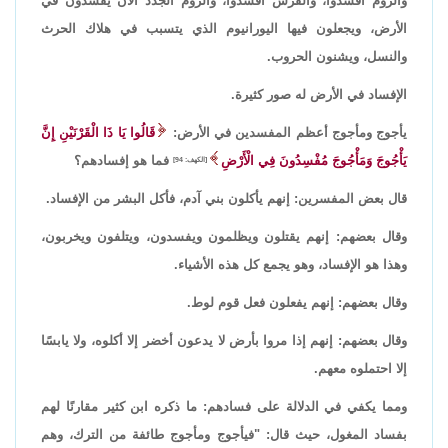
والروم أفسدوا، والفرس أفسدوا، والروم الجدد الآن يفسدون في
الأرض، ويجعلون فيها اليورانيوم الذي يتسبب في هلاك الحرث
والنسل، ويشنون الحروب.
الإفساد في الأرض له صور كثيرة.
يأجوج ومأجوج أعظم المفسدين في الأرض:
قَالُوا يَا ذَا الْقَرْنَيْنِ إِنَّ
يَأْجُوجَ وَمَأْجُوجَ مُفْسِدُونَ فِي الْأَرْضِ
فما هو إفسادهم؟
[الكهف: 94]
قال بعض المفسرين: إنهم يأكلون بني آدم، فأكل البشر من الإفساد.
وقال بعضهم: إنهم يقتلون ويظلمون ويفسدون، ويتلفون ويخربون،
وهذا هو الإفساد، وهو يجمع كل هذه الأشياء.
وقال بعضهم: إنهم يفعلون فعل قوم لوط.
وقال بعضهم: إنهم إذا مروا بأرض لا يدعون أخضر إلا أكلوه، ولا يابسًا
إلا احتملوه معهم.
ومما يكفي في الدلالة على فسادهم: ما ذكره ابن كثير مقارنًا لهم
بفساد المغول، حيث قال: "فيأجوج ومأجوج طائفة من الترك، وهم