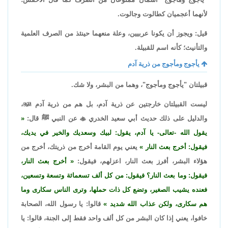
لأنهما أعجميان كطالوت وجالوت.
قيل: ويجوز أن يكونا عربيين، وعلة منعهما حينئذ من الصرف العلمية
والتأنيث؛ كأنه اسم للقبيلة.
يأجوج ومأجوج من ذرية آدم
قبيلتان "يأجوج ومأجوج"، وهما من البشر، ولا شك.
ليست القبيلتان خارجتين عن ذرية آدم، بل هم من ذرية آدم

،
والدليل على ذلك حديث أبي سعيد الخدري

عن النبي ﷺ قال:
يقول الله -تعالى- يا آدم، يقول: لبيك وسعديك والخير في يديك،
فيقول: أخرج بعث النار
يعني يوم القامة أخرج من ذريتك، أخرج من
هؤلاء البشر، أفرز بعث النار، اعزلهم، فيقول:
أخرج بعث النار،
فيقول: وما بعث النار؟ فيقول: من كل ألف تسعمائة وتسعة وتسعين،
فعنده يشيب الصغير، وتضع كل ذات حملها، وترى الناس سكارى وما
هم سكارى، ولكن عذاب الله شديد
قالوا: يا رسول الله، الصحابة
خافوا، يعني إذا كان البشر من كل ألف واحد فقط إلى الجنة، قالوا: يا