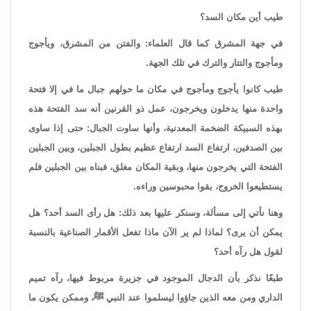
طيب أين مكان السد؟
في جهة المشرق كما قال العلماء: والفتن من المشرق، ويأجوج
ومأجوج والتتار والترك في تلك الجهة.
طيب كانوا يأجوج ومأجوج في مكان ما حولهم جبال ما في إلا فتحة
واحدة منها يدخلون ويخرجون، عمل ذو القرنين أنه سد الفتحة هذه
بهذه السبيكة الضخمة المعدنية، وأنها ساوت الجبال: حتى إذا ساوى
بين الصدفين، ارتفاع السد ارتفاع عظيم بطول الجبلين، وبين الجبلين
الفتحة التي يخرجون منها، وبقية المكان مغلق، فبناه بين الجبلين فلم
يستطيعوا الخروج، بقوا محبوسين وراءه.
وهنا نأتي إلى مسألة، وسنكر عليها بعد ذلك: هل رأى السد أحد؟ هل
يمكن أن يرى؟ لماذا لم ير الآن ماذا تفعل الأقمار الصناعية بالنسبة
لقول هل رآه أحد؟
طبعًا نذكر بأن الدجال الموجود في جزيرة مربوط فيها، رآه تميم
الداري ومن معه الذين جاؤوا ليسلموا عند النبي ﷺ، وممكن يكون ما