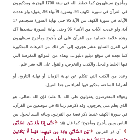
ومأجوج سيظهرون كما خطط الله في سنة 1700 للهجرة، ومذكورون
في القرآن في سورة الكهف 94، وسورة الأنبياء 96، يقول: ولو عددت
الآيات في سورة الكهف من الآية 95 حتى نهاية السورة ستجدهم 17
آية، ولو عددت الآيات من الأنبياء 96 وحتى نهاية السورة ستجدها 17،
وهذه علامة حسابية من القرآن على أن يأجوج ومأجوج سيظهرون
في القرن السابع عشر هجري، إلى آخر ذلك من الترهات المذكورة
كما تجده في موقع دبليو دبليو....، وهذه من المواقع المغرضة التي
فيها الخلط والدجل والكذب والتخرص، والقول على الله بغير علم.
وعدد من الكتب التي تتكلم عن نهاية الزمان أو نهاية التاريخ، أو
أشراط الساعة، مذكور فيها أشياء من هذا القبيل.
وهؤلاء المتخرصون يتقولون على الله بلا علم؛ فإن الله -تعالى- هو
الذي يعلم متى يخرجون، وقد ذكرهم ربنا

في موضعين من القرآن،
في سورة الكهف عندما ذكر قصة ذي القرنين، وبنائه السد ليحول بين
الناس وبين يأجوج ومأجوج؛ كما قال

:
حَتَّى إِذَا بَلَغَ بَيْنَ السَّدَّيْن
أي ذو القرنين
بَيْنَ السَّدَّيْنِ وَجَدَ مِن دُونِهِمَا قَوْماً لَّا يَكَادُونَ