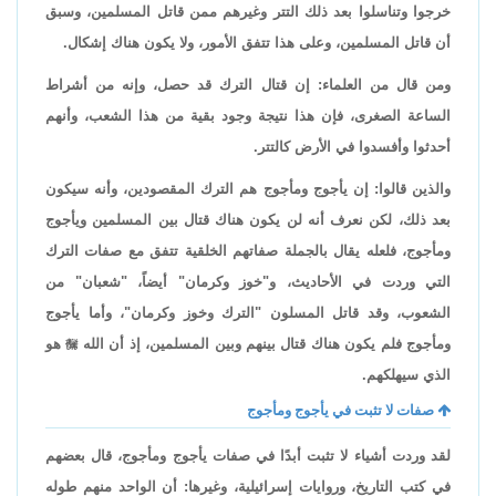
خرجوا وتناسلوا بعد ذلك التتر وغيرهم ممن قاتل المسلمين، وسبق
أن قاتل المسلمين، وعلى هذا تتفق الأمور، ولا يكون هناك إشكال.
ومن قال من العلماء: إن قتال الترك قد حصل، وإنه من أشراط
الساعة الصغرى، فإن هذا نتيجة وجود بقية من هذا الشعب، وأنهم
أحدثوا وأفسدوا في الأرض كالتتر.
والذين قالوا: إن يأجوج ومأجوج هم الترك المقصودين، وأنه سيكون
بعد ذلك، لكن نعرف أنه لن يكون هناك قتال بين المسلمين ويأجوج
ومأجوج، فلعله يقال بالجملة صفاتهم الخلقية تتفق مع صفات الترك
التي وردت في الأحاديث، و"خوز وكرمان" أيضاً، "شعبان" من
الشعوب، وقد قاتل المسلون "الترك وخوز وكرمان"، وأما يأجوج
ومأجوج فلم يكون هناك قتال بينهم وبين المسلمين، إذ أن الله

هو
الذي سيهلكهم.
صفات لا تثبت في يأجوج ومأجوج
لقد وردت أشياء لا تثبت أبدًا في صفات يأجوج ومأجوج، قال بعضهم
في كتب التاريخ، وروايات إسرائيلية، وغيرها: أن الواحد منهم طوله