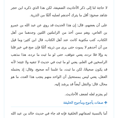
لا حاجة لنا إلى ذكر الأحاديث الضعيفة، لكن هذا الذي ذكره ابن حجر
شاهد صحيح: أقل ما يترك أحدهم لصلبه ألفًا من الذرية.
على أن بعضهم، قال: إن هذا الحديث قد روي عن عبد الله بن عمرو
بن العاص، وهم ممن أخذ من الزاملتين اللتين وجدهما من أهل
الكتاب، كتب مكتوبة كانت عند أهل الكتاب، قال ابن كثير: وما قيل
من أن أحدهم لا يموت حتى يرى من ذريته ألفًا فإن صح في خبر قلنا
به وإلا فلا نرده، يعني نتوقف، حتى لو ما ثبت ما نرده، هذا مذهب
الراسخين في العلم، يعني لو ما ثبت في حديث لا تنفيه ولا تثبته؛ لأنه
قد يكون صحيحًا، لكن ما ثبت، ما علمنا أنه صحيح، وقال: إذ يحتمله
العقل، يعني ليس بمستحيل أن الواحد منهم ينجب هذا العدد، ما هو
محال، قال: والنقل أيضاً قد يرشد إليه.
لم يجزم لعله لضعف الأحاديث.
صفات يأجوج ومأجوج الخليقة
أما بالنسبة لصفاتهم الخلقية فإنه قد جاء في حديث خالد بن عبد الله