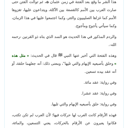
هذا الشر ما وقع بعد الفتنة في زمن عثمان

، ثم توالت الفتن حتى
صارت العرب بين الأمم كالقصعة بين الآكلة، ويتداعون عليها، تغزوها
الأمم كما غزاها الصليبيون والتتر، وكما اجتمعوا عليها في هذا الزمان،
وكما سيأتي يأجوج ومأجوج.
والردم المذكور في هذا الحديث هو السد الذي بناه ذو القرنين -رحمه
الله-.
وهذه الفتحة التي أخبر عنها النبي ﷺ قال في الحديث:
مثل هذه
وحلق بأصبعيه الإبهام والتي تليها"، ومعنى ذلك: أنه جعلهما حلقة، أو
أنه عقد بيده تسعين.
وفي رواية: عقد مائة.
وفي رواية: عقد عشرا.
وفي رواية: حلق بأصبعيه الإبهام والتي تليها.
فهذه الأرقام كانت العرب لها حركات فيها؛ لأن العرب لم تكن تكتب،
فكانوا يعبرون عن الأرقام بالحركات، يعني التسعين، والمائة،