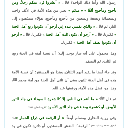
رسول الله وأينا ذلك الواحد؟ قال:
أبشروا فإن منكم رجلاً، ومن
يأجوج ومأجوج ألفًا
منكم
يعني من هذه الأمة في الألف واحد،
وتسعمائة وتسعة وتسعين من يأجوج ومأجوج، هؤلاء سيذهبون إلى
النار، ثم قال:
والذي نفسي بيده إني أرجو أن تكونوا ربع أهل الجنة
فكبرنا، قال:
أرجو أن تكون ثلث أهل الجنة
فكبرنا، قال:
أرجو
أن تكونوا نصف أهل الجنة
فكبرنا..
وهذا محمول على أنه صار يوحى إليه؛ أن نسبة أمته في الجنة ربع،
ثم الثلث، ثم النصف.
وقد جاء أيضا ما يفيد أنهم الثلثان، وهذا هو المستقر؛ أن نسبة الأمة
هذه في أهل الجنة ثلثين، يعني أن ثلثي أهل الجنة من أمة محمد ﷺ،
وهذا من فضل هذه الأمة، ورفعتها عند الله.
ثم قال ﷺ:
ما أنتم في الناس إلا كالشعرة السوداء في جلد الثور
الأبيض، أو كشعرة بيضاء في جلد الثور الأسود
[رواه البخاري: 3348].
وفي رواية البخاري ومسلم أيضاً:
أو الرقمة في ذراع الحمار
[رواه
"الرقمة": النقش المستدير، أو دائرة تكون في يد
البخاري: 6530، ومسلم: 222]