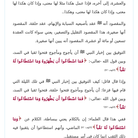
والعشرة، إلى آخره، فإذا عمل هكذا مثلا لها معنى، وإذا كان هكذا لها
معنى، وإذا كان هكذا لها معنى، وهكذا..
والمقصود أنه ﷺ عقد بأصبعيه السبابة والإبهام، عقد حلقة، المقصود
أنها صغيرة، هذا المقصود التقليل والتصغير، يعني سواء كانت العقدة
تسعين أو مائة أو عشرة، المقصود أنه يبين أنها صغيرة.
التوفيق بين إخبار النبي ﷺ أن يأجوج ومأجوج فتحوا ثقبا في السد،
وبين قول الله -تعالى-:
فَمَا اسْطَاعُوا أَن يَظْهَرُوهُ وَمَا اسْتَطَاعُوا لَهُ
نَقْباً
[الكهف: 97]:
وإذا قال قائل: كيف التوفيق بين إخبار النبي ﷺ في تلك الليلة التي
قام فيها فزعا: أن يأجوج ومأجوج فتحوا حلقة، فتحوا ثقبا في السد،
وبين قول الله -تعالى-:
فَمَا اسْطَاعُوا أَن يَظْهَرُوهُ وَمَا اسْتَطَاعُوا لَهُ
نَقْباً
[الكهف: 97]؟
ففي هذا قال العلماء: إن بالكلام يعني ببساطة، الكلام عن
وَمَا
اسْتَطَاعُوا لَهُ نَقْباً
الماضي، وأنهم استطاعوا أن يثقبوا فيه
[الكهف: 97]
ذلك الثقب إنما كان في أمر مستقبل.