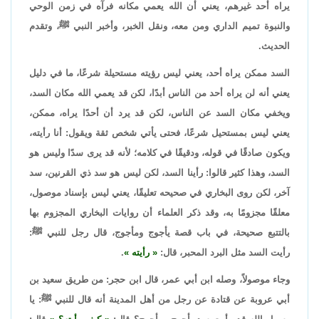
يراه أحد غيرهم، يعني أن الله يعمي مكانه فرآه في زمن الوحي
والنبوة تميم الداري ومن معه، ونقل الخبر، وأخبر النبي ﷺ، وتقدم
الحديث.
السد ممكن يراه أحد، يعني ليس رؤيته مستحيلة شرعًا، ما في دليل
يعني أنه لن يراه أحد من الناس أبدًا، لكن قد يعمي الله مكان السد،
ويخفي مكان السد عن الناس، لكن قد يرد أن أحدًا يراه، ممكن،
يعني ليس بمستحيل شرعًا، فحتى يأتي شخص ثقة ويقول: أنا رأيته،
ويكون صادقًا في قوله، ودقيقًا في كلامه؛ لأنه قد يرى سدًا وليس هو
السد، وهذا كثير قالوا: رأينا السد، لكن ليس هو سد ذي القرنين، سد
آخر، لكن روى البخاري في صحيحه تعليقًا، يعني ليس بإسناد موصول،
معلقًا مجزومًا به، وقد ذكر العلماء أن روايات البخاري المجزوم بها
بالتتبع صحيحة، في باب قصة يأجوج ومأجوج، قال رجل للنبي ﷺ:
رأيت السد مثل البرد المحبر، قال:
رأيته
.
وجاء موصولاً، وصله ابن أبي عمر، قال ابن حجر: من طريق سعيد بن
أبي عروبة عن قتادة عن رجل من أهل المدينة أنه قال للنبي ﷺ: يا