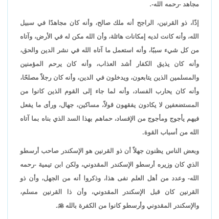
مجاهد -رحمه الله-.
إذًا، ذو القرنين، الراجح أنه ملك صالح، وأنه كان مجاهدًا في سبيل
الله، وأنه كانت لديه إمكانات هائلة، وأن الله مكن له في الأرض، وآتاه
من كل شيء سببًا، وأنه استعمل ما آتاه الله في نشر الدين والحق،
وأنه كان يذيق الكفار أشد العذاب، وأنه كان يرحم المؤمنين
والمسلمين الذين يتابعون، ويدخلون في الدين، وأنه كان رجلاً مصلحًا،
وأنه كان يحارب الفساد، وأنه لما جاء إلى القوم الذين كانوا من
المستضعفين لا يكادون يفقهون قولاً، مساكين، جهال، ورأى ما يفعل
فيهم يأجوج ومأجوج من الإفساد، حماهم بهذا السد الذي بناه بما آتاه
الله من أسباب القوة.
وبعض الناس يظنون جهلاً أن ذو القرنين هو الإسكندر صاحب أرسطو
الذي كان وزيره أرسطو الإسكندر المقدوني، ولكن ابن تيمية -رحمه
الله- وعدد من أهل العلم نفى هذا، وذكروا أنه من الجهل، وأن ذو
القرنين كان قبل الإسكندر المقدوني، وأن ذا القرنين مسلم،
والإسكندر المقدوني وأرسطو كانوا من الكفرة بالله

.