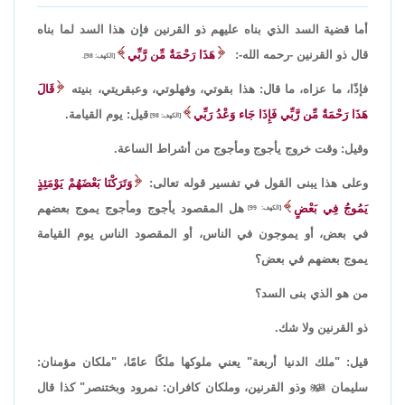
أما قضية السد الذي بناه عليهم ذو القرنين فإن هذا السد لما بناه
قال ذو القرنين -رحمه الله-:
هَذَا رَحْمَةٌ مِّن رَّبِّي
[الكهف: 98].
فإذًا، ما عزاه، ما قال: هذا بقوتي، وفهلوتي، وعبقريتي، بنيته
قَالَ
هَذَا رَحْمَةٌ مِّن رَّبِّي فَإِذَا جَاء وَعْدُ رَبِّي
قيل: يوم القيامة.
[الكهف: 98]
وقيل: وقت خروج يأجوج ومأجوج من أشراط الساعة.
وعلى هذا يبنى القول في تفسير قوله تعالى:
وَتَرَكْنَا بَعْضَهُمْ يَوْمَئِذٍ
يَمُوجُ فِي بَعْضٍ
هل المقصود يأجوج ومأجوج يموج بعضهم
[الكهف: 99]
في بعض، أو يموجون في الناس، أو المقصود الناس يوم القيامة
يموج بعضهم في بعض؟
من هو الذي بنى السد؟
ذو القرنين ولا شك.
قيل: "ملك الدنيا أربعة" يعني ملوكها ملكًا عامًا، "ملكان مؤمنان:
سليمان

وذو القرنين، وملكان كافران: نمرود وبختنصر" كذا قال