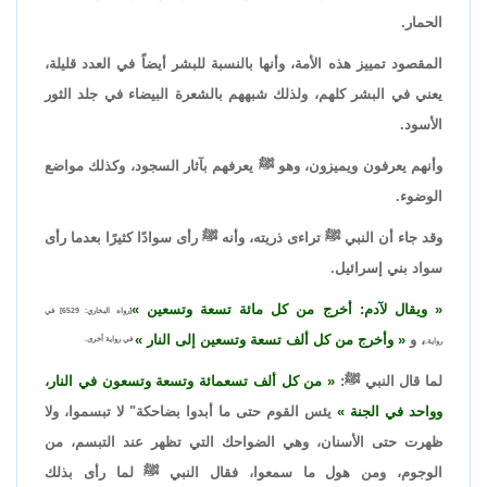
الحمار.
المقصود تمييز هذه الأمة، وأنها بالنسبة للبشر أيضاً في العدد قليلة،
يعني في البشر كلهم، ولذلك شبههم بالشعرة البيضاء في جلد الثور
الأسود.
وأنهم يعرفون ويميزون، وهو ﷺ يعرفهم بآثار السجود، وكذلك مواضع
الوضوء.
وقد جاء أن النبي ﷺ تراءى ذريته، وأنه ﷺ رأى سوادًا كثيرًا بعدما رأى
سواد بني إسرائيل.
ويقال لآدم: أخرج من كل مائة تسعة وتسعين
[رواه البخاري: 6529] في
، و
وأخرج من كل ألف تسعة وتسعين إلى النار
في رواية أخرى.
رواية.
لما قال النبي ﷺ:
من كل ألف تسعمائة وتسعة وتسعون في النار،
وواحد في الجنة
يئس القوم حتى ما أبدوا بضاحكة" لا تبسموا، ولا
ظهرت حتى الأسنان، وهي الضواحك التي تظهر عند التبسم، من
الوجوم، ومن هول ما سمعوا، فقال النبي ﷺ لما رأى بذلك