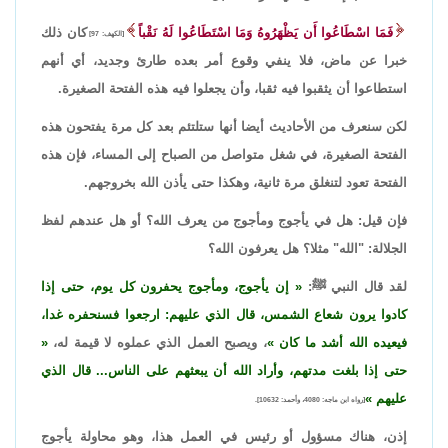
فَمَا اسْطَاعُوا أَن يَظْهَرُوهُ وَمَا اسْتَطَاعُوا لَهُ نَقْباً
كان ذلك
[الكهف: 97]
خبرا عن ماض، فلا ينفي وقوع أمر بعده طارئ وجديد، أي أنهم
استطاعوا أن يثقبوا فيه ثقبا، وأن يجعلوا فيه هذه الفتحة الصغيرة.
لكن سنعرف من الأحاديث أيضا أنها ستلتئم بعد كل مرة يفتحون هذه
الفتحة الصغيرة، في شغل متواصل من الصباح إلى المساء، فإن هذه
الفتحة تعود لتنغلق مرة ثانية، وهكذا حتى يأذن الله بخروجهم.
فإن قيل: هل في يأجوج ومأجوج من يعرف الله؟ أو هل عندهم لفظ
الجلالة: "الله" مثلا؟ هل يعرفون الله؟
لقد قال النبي ﷺ:
إن يأجوج، ومأجوج يحفرون كل يوم، حتى إذا
كادوا يرون شعاع الشمس، قال الذي عليهم: ارجعوا فسنحفره غدا،
فيعيده الله أشد ما كان
، ويصبح العمل الذي عملوه لا قيمة له،
حتى إذا بلغت مدتهم، وأراد الله أن يبعثهم على الناس... قال الذي
عليهم
[رواه ابن ماجه: 4080، وأحمد: 10632].
إذن، هناك مسؤول أو رئيس في العمل هذا، وهو محاولة يأجوج