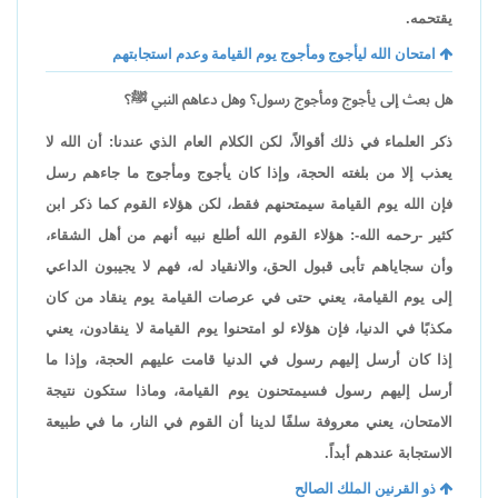
يقتحمه.
امتحان الله ليأجوج ومأجوج يوم القيامة وعدم استجابتهم
هل بعث إلى يأجوج ومأجوج رسول؟ وهل دعاهم النبي ﷺ؟
ذكر العلماء في ذلك أقوالاً، لكن الكلام العام الذي عندنا: أن الله لا
يعذب إلا من بلغته الحجة، وإذا كان يأجوج ومأجوج ما جاءهم رسل
فإن الله يوم القيامة سيمتحنهم فقط، لكن هؤلاء القوم كما ذكر ابن
كثير -رحمه الله-: هؤلاء القوم الله أطلع نبيه أنهم من أهل الشقاء،
وأن سجاياهم تأبى قبول الحق، والانقياد له، فهم لا يجيبون الداعي
إلى يوم القيامة، يعني حتى في عرصات القيامة يوم ينقاد من كان
مكذبًا في الدنيا، فإن هؤلاء لو امتحنوا يوم القيامة لا ينقادون، يعني
إذا كان أرسل إليهم رسول في الدنيا قامت عليهم الحجة، وإذا ما
أرسل إليهم رسول فسيمتحنون يوم القيامة، وماذا ستكون نتيجة
الامتحان، يعني معروفة سلفًا لدينا أن القوم في النار، ما في طبيعة
الاستجابة عندهم أبداً.
ذو القرنين الملك الصالح