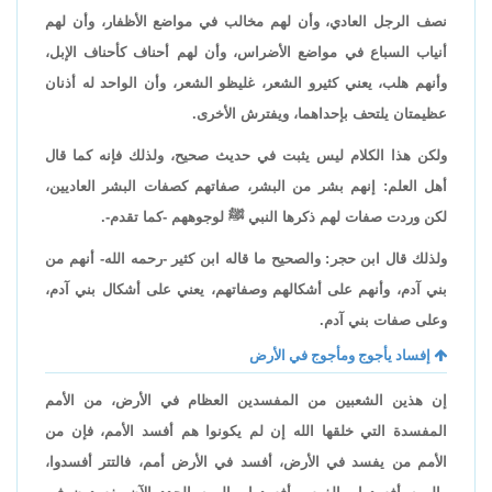
نصف الرجل العادي، وأن لهم مخالب في مواضع الأظفار، وأن لهم
أنياب السباع في مواضع الأضراس، وأن لهم أحناف كأحناف الإبل،
وأنهم هلب، يعني كثيرو الشعر، غليظو الشعر، وأن الواحد له أذنان
عظيمتان يلتحف بإحداهما، ويفترش الأخرى.
ولكن هذا الكلام ليس يثبت في حديث صحيح، ولذلك فإنه كما قال
أهل العلم: إنهم بشر من البشر، صفاتهم كصفات البشر العاديين،
لكن وردت صفات لهم ذكرها النبي ﷺ لوجوههم -كما تقدم-.
ولذلك قال ابن حجر: والصحيح ما قاله ابن كثير -رحمه الله- أنهم من
بني آدم، وأنهم على أشكالهم وصفاتهم، يعني على أشكال بني آدم،
وعلى صفات بني آدم.
إفساد يأجوج ومأجوج في الأرض
إن هذين الشعبين من المفسدين العظام في الأرض، من الأمم
المفسدة التي خلقها الله إن لم يكونوا هم أفسد الأمم، فإن من
الأمم من يفسد في الأرض، أفسد في الأرض أمم، فالتتر أفسدوا،