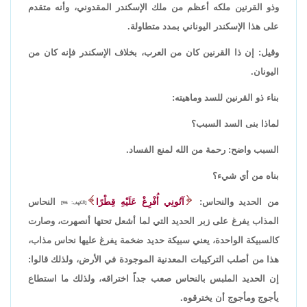
وذو القرنين ملكه أعظم من ملك الإسكندر المقدوني، وأنه متقدم
على هذا الإسكندر اليوناني بمدد متطاولة.
وقيل: إن ذا القرنين كان من العرب، بخلاف الإسكندر فإنه كان من
اليونان.
بناء ذو القرنين للسد وماهيته:
لماذا بنى السد السبب؟
السبب واضح: رحمة من الله لمنع الفساد.
بناه من أي شيء؟
من الحديد والنحاس:
آتُونِي أُفْرِغْ عَلَيْهِ قِطْرًا
النحاس
[الكهف: 96]
المذاب يفرغ على زبر الحديد التي لما أشعل تحتها أنصهرت، وصارت
كالسبيكة الواحدة، يعني سبيكة حديد ضخمة يفرغ عليها نحاس مذاب،
هذا من أصلب التركيبات المعدنية الموجودة في الأرض، ولذلك قالوا:
إن الحديد الملبس بالنحاس صعب جداً اختراقه، ولذلك ما استطاع
يأجوج ومأجوج أن يخترقوه.