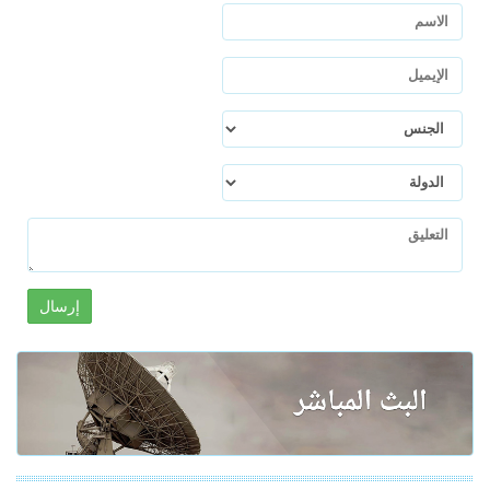
إرسال