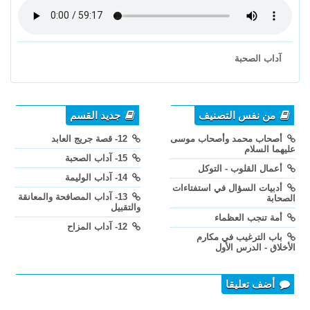
آداب الصحبة
من نفس التصنيف
جديد القسم
أصحاب محمد وأصحاب موسى
12- قصة جريج العابد
عليهما السلام
15- آداب الصحبة
أعمال القلوب - التوكل
14- آداب الوليمة
أدبيات السؤال في استفتاءات
13- آداب المصافحة والمعانقة
الصحابة
والتقبيل
أمة تنجب العظماء
12- آداب المزاح
باب الترغيب في مكارم
الأخلاق - الدرس الأول
أضف تعليقا