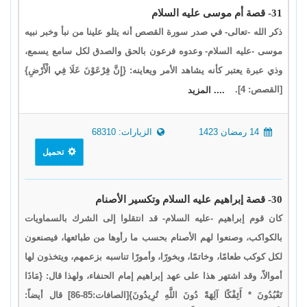
31- قصة أم موسى عليه السلام
ذكر الله -تعالى- في صدر سورة القصص أنه يتلو علينا من نبأ وخبر نبيه
موسى -عليه السلام- وعدوه فرعون بالحق والصدق لكل سامع يسمع،
وذي عبرة يعتبر كأنه يشاهد الأمر ويعاينه: {إِنَّ فِرْعَوْنَ عَلَا فِي الْأَرْضِ}
[القصص: 4].
.... المزيد
14 رمضان 1423
الزيارات: 68310
تحميل
30- قصة إبراهيم عليه السلام وتكسير الأصنام
كان قوم إبراهيم -عليه السلام- قد انتقلوا إلى الشرك بالسماويات
بالكواكب، وصنعوا لهم الأصنام بحسب ما رأوها من طبائعها، فيصنعون
لكل كوكب طعامًا، وخاتمًا، وبخورًا، وأمورًا تناسبه بزعمهم، ويتخذون لها
أموالاً، وقد اشتهر هذا على عهد إبراهيم إمام الحنفاء، ولهذا قال: {مَاذَا
تَعْبُدُونَ * أَئِفْكًا آلِهَةً دُونَ اللَّهِ تُرِيدُونَ}[الصافات:85-86] قال أيضاً: