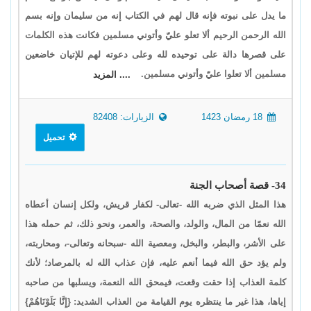
ما يدل على نبوته فإنه قال لهم في الكتاب إنه من سليمان وإنه بسم
الله الرحمن الرحيم ألا تعلو عليّ وأتوني مسلمين فكانت هذه الكلمات
على قصرها دالة على توحيده لله وعلى دعوته لهم للإتيان خاضعين
مسلمين ألا تعلوا عليّ وأتوني مسلمين.
.... المزيد
18 رمضان 1423
الزيارات: 82408
تحميل
34- قصة أصحاب الجنة
هذا المثل الذي ضربه الله -تعالى- لكفار قريش، ولكل إنسان أعطاه
الله نعمًا من المال، والولد، والصحة، والعمر، ونحو ذلك، ثم حمله هذا
على الأشر، والبطر، والبخل، ومعصية الله -سبحانه وتعالى-، ومحاربته،
ولم يؤد حق الله فيما أنعم عليه، فإن عذاب الله له بالمرصاد؛ لأنك
كلمة العذاب إذا حقت وقعت، فيمحق الله النعمة، ويسلبها من صاحبه
إياها، هذا غير ما ينتظره يوم القيامة من العذاب الشديد: {إِنَّا بَلَوْنَاهُمْ}