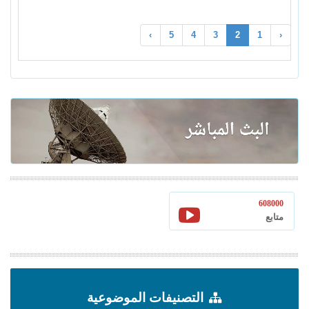
›
5
4
3
2
1
‹
608000
متابع
التصنيفات الموضوعية