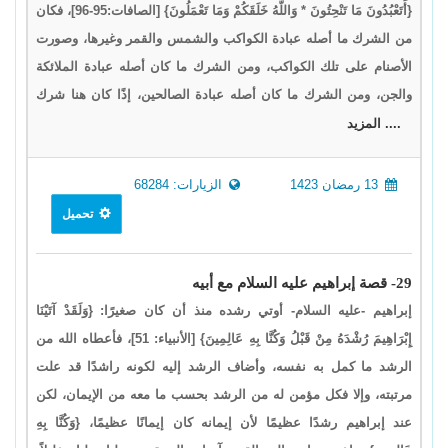
{أَتَعْبُدُونَ مَا تَنْحِتُونَ * وَاللَّهُ خَلَقَكُمْ وَمَا تَعْمَلُونَ} [الصافات:95-96]، فكان
من الشرك ما أصله عبادة الكواكب والشمس والقمر وغيرها، وصورت
الأصنام على تلك الكواكب، ومن الشرك ما كان أصله عبادة الملائكة
والجن، ومن الشرك ما كان أصله عبادة الصالحين، إذًا كان هنا شرك
.... المزيد
13 رمضان 1423
الزيارات: 68284
تحميل
29- قصة إبراهيم عليه السلام مع أبيه
إبراهيم -عليه السلام- أوتي رشده منذ أن كان صغيرًا: {وَلَقَدْ آتَيْنَا
إِبْرَاهِيمَ رُشْدَهُ مِنْ قَبْلُ وَكُنَّا بِهِ عَالِمِينَ} [الأنبياء: 51]، فأعطاه الله من
الرشد ما كمل به نفسه، وأضاف الرشد إليه لكونه راشدًا قد علت
مرتبته، وإلا فكل مؤمن له من الرشد بحسب ما معه من الإيمان، لكن
عند إبراهيم رشدًا عظيمًا لأن إيمانه كان إيمانًا عظيمًا، {وَكُنَّا بِهِ