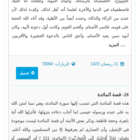
عَالِمِينَ}، اختصصناه بالرسالة، وآتيناه النبوة، وجعلناه لنا خليلاً،
فاصطفيناه في الدنيا والآخرة لعلمنا أنه أهل لذلك، وكفء لذلك لأن
عنده من الزكاء والذكاء، وعنده أيضاً من الأهلية، وقد آتاه الله الحجة
على قومه، فكسر الأصنام، وأفحم القوم، وكانت أول دعوته لأبيه، وكان
أبوه ممن يعبد الأصنام، وأحق الناس بالدعوة العشيرة والأقربين.
.... المزيد
11 رمضان 1423
الزيارات: 70094
تحميل
28- قصة المائدة
هذه قصة المائدة التي تنسب إليها سورة المائدة، وهي مما امتن الله
به على عبده ورسوله عيسى لما أجاب دعاءه بنزولها، فأنزلها الله آية
باهرة، وحجة قاطعة، وذكر بعض الأئمة أن قصة المائدة ليست موجودة
في الإنجيل، وأن النصارى لم يعرفوها إلا من المسلمين، والله أعلم.
وقوله: {وَإِذْ أَوْحَيْتُ إِلَى الْحَوَارِيِّينَ} [المائدة: 111 ] أي ألهمتهم، أو