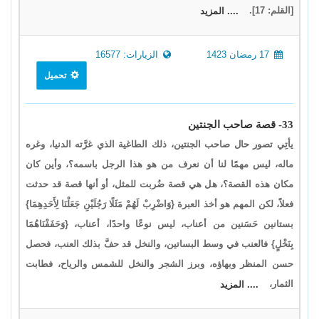
[القلم: 17].
.... المزيد
17 رمضان 1423
الزيارات: 16577
تحميل
33- قصة صاحب الجنتين
يأتِي تصور حال صاحب الجنتين، ذلك الطاغية الذي غرَّته الدنيا، وغره
ماله، ليس مهمًا لنا أن نعرف من هو هذا الرجل باسمه؟، وأين كان
مكان هذه القصة؟، هل هي قصة ضُربت للمثل، أو أنها قصة قد حدثت
فعلاً، لكن المهم هو أخذ العبرة {وَاضْرِبْ لَهُمْ مَثَلًا رَجُلَيْنِ جَعَلْنَا لِأَحَدِهِمَا}
بستانين حَسَنين من أعناب، ليس نوعًا واحدًا، أعناب، {وَحَفَفْنَاهُمَا
بِنَخْلٍ} فالعنب في وسط البساتين، والنخل قد حفَّ بذلك العنب، فحصل
حسن المنظر وبهاؤه، وبرز الشجر والنخل للشمس والرياح، فطابت
الثمار،
.... المزيد