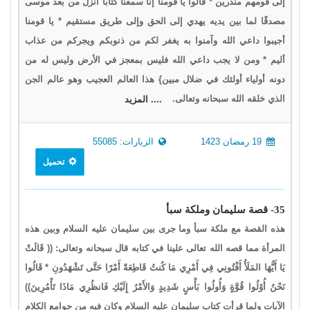
إلى قومهم منذرين * قالوا يا قومنا إنا سمعنا كتابًا أنزل من بعد موسى
مصدقًا لما بين يديه يهدي إلى الحق وإلى طريق مستقيم * يا قومنا
أجيبوا داعي الله وآمنوا به يغفر لكم من ذنوبكم ويجركم من عذاب
أليم * ومن لا يجب داعي الله فليس بمعجز في الأرض وليس له من
دونه أولياء أولئك في ضلال مبين} هذا العالم العجيب وهو عالم الجن
الذي خلقه الله سبحانه وتعالى.
.... المزيد
19 رمضان 1423
الزيارات: 55085
تحميل
35- قصة سليمان وملكة سبأ
هذه القصة مع ملكة سبأ وما جرى بين سليمان عليه السلام وبين هذه
المرأة مما قصه الله تعالى علينا في كتابه قال سبحانه وتعالى: (( قَالَتْ
يَا أَيُّهَا المَلَأُ أَفْتُونِي فِي أَمْرِي مَا كُنتُ قَاطِعَةً أَمْرًا حَتَّى تَشْهَدُونِ * قَالُوا
نَحْنُ أُوْلُوا قُوَّةٍ وَأُولُوا بَأْسٍ شَدِيدٍ وَالأَمْرُ إِلَيْكِ فَانظُرِي مَاذَا تَأْمُرِينَ))
الآيات ولما قرأت كتاب سليمان عليه السلام وكان فيه من جوامع الكلام