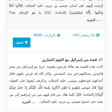
أوحيت إليهم على لسان عيسى بن مريم -عليه السلام-: {قَالُوا آمَنَّا
وَاشْهَدْ بِأَنَّنَا مُسْلِمُونَ} [المائدة: 111] ما هو الإسلام هذا؟
.... المزيد
10 رمضان 1423
الزيارات: 66485
تحميل
27- قصة بني إسرائيل مع القوم الجبارين
كانت هذه القصة بعد هلاك فرعون وقومه، خرج بنو إسرائيل من مصر
قاصدين مساكنهم في بيت المقدس، وكان الله قد فرض عليهم قتال
أعدائهم، فوعظهم موسى -عليه السلام-، وذكرهم ليقووا على الجهاد:
{وَإِذْ قَالَ مُوسَى لِقَوْمِهِ يَا قَوْمِ اذْكُرُوا نِعْمَةَ اللَّهِ عَلَيْكُمْ إِذْ جَعَلَ فِيكُمْ
أَنْبِيَاءَ} [المائدة: 20]، كلما هلك نبي قام فيهم نبي من إبراهيم إلى من
بعده حتى ختموا بعيسى بن مريم -عليه السلام-.
.... المزيد