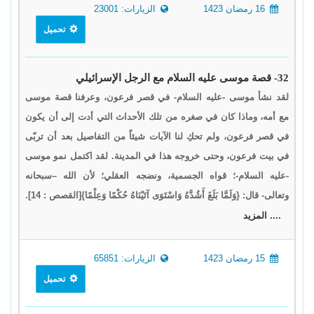
16 رمضان 1423
الزيارات: 23001
تحميل
32- قصة موسى عليه السلام مع الرجل الإسرائيلي
لقد نشأ موسى -عليه السلام- في قصر فرعون، وعرفنا قصة موسى
مع أمه، وماذا كان في صغره من تلك الأحداث التي أدت إلى أن يكون
في قصر فرعون، ولم تحكِ لنا الآيات شيئاً من التفاصيل بعد أن تربّى
في بيت فرعون، وحتى خروجه هذا في المدينة. لقد اكتمل نمو موسى
-عليه السلام-؛ قواه الجسمية، ونضجه العقلي؛ لأن الله –سبحانه
وتعالى- قال: {وَلَمَّا بَلَغَ أَشُدَّهُ وَاسْتَوَى آتَيْنَاهُ حُكْمًا وَعِلْمًا}[القصص : 14].
.... المزيد
15 رمضان 1423
الزيارات: 65851
تحميل