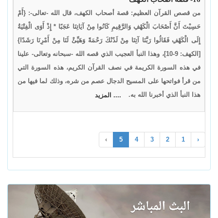
من قصص القرآن العظيم: قصة أصحاب الكهف، قال الله -تعالى-: {أَمْ
حَسِبْتَ أَنَّ أَصْحَابَ الْكَهْفِ وَالرَّقِيمِ كَانُوا مِنْ آيَاتِنَا عَجَبًا * إِذْ أَوَى الْفِتْيَةُ
إِلَى الْكَهْفِ فَقَالُوا رَبَّنَا آتِنَا مِنْ لَدُنْكَ رَحْمَةً وَهَيِّئْ لَنَا مِنْ أَمْرِنَا رَشَدًا}
[الكهف: 9-10]، وهذا النبأ العجيب الذي قصه الله -سبحانه وتعالى- علينا
في هذه السورة الكريمة في نصف القرآن الكريم، هذه السورة التي
من قرأ فواتحها على المسيح الدجال عصم من شره، وذلك لما فيها من
هذا النبأ الذي أخبرنا الله به.
.... المزيد
›
5
4
3
2
1
‹