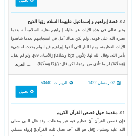
تحميل
02- قصة إبراهيم و إسماعيل عليهما السلام رؤيا الذبح
يخبر تعالى في هذه الآيات عن خليله إبراهيم -عليه السلام- أنه بعدما
نصره الله على قومه، ولم يكن هناك أمل في استجابتهم بعدما شاهدوا
الآيات العظيمة، ومنها النار التي ألقوا إبراهيم فيها، ولم يحدث له شيء
بأمر الله، وقال الله لها: {كُونِي بَرْدًا وَسَلَامًا} [الأنبياء: 69]، ولو لم يقل:
{وَسَلَامًا} لربما تأذى من بردها، لكن قال: {بَرْدًا وَسَلَامًا}.
.... المزيد
02 رمضان 1422
الزيارات: 50440
تحميل
01- مقدمة حول قصص القرآن الكريم
فإن قصص القرآن آيٌ عظيم فيه عبر وعظات، وقد قال النبي -صلى
الله عليه وسلم-: ((قل هو الله أحد تعدل ثلث القرآن)) [رواه مسلم: