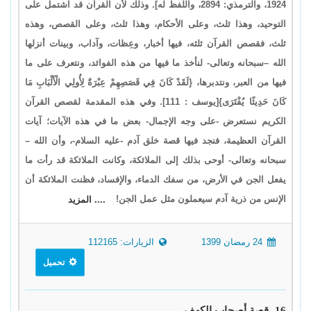
1924، والترمذي: 2894، واللفظ له]. وذلك لأن القرآن قد اشتمل على
التوحيد، وهذا ثلث، وعلى الأحكام، وهذا ثلث، وعلى القصص، وهذه
ثلث، فقصص القرآن ثلثه، فيها أخبار، وعِظات، وآداب، وبينات أنزلها
الله –سبحانه وتعالى- لنأخذ ما فيها من هذه الفوائد، ونتعرف على ما
فيها من العبر، ونتدبرها، {لَقَدْ كَانَ فِي قَصَصِهِمْ عِبْرَةٌ لِأُولِي الْأَلْبَابِ مَا
كَانَ حَدِيثًا يُفْتَرَى}[يوسف : 111]. وفي هذه المقدمة لقصص القرآن
الكريم نستعرض -على وجه الإجمال- بعض ما في هذه الآيات؛ آيات
القرآن العظيمة، فنجد فيها قصة خلق آدم -عليه السلام-، وأن الله –
سبحانه وتعالى- أوحى بذلك إلى الملائكة، وكانت الملائكة قد رأت ما
يفعل الجن في الأرض، من سفك الدماء، والإفساد، فظنت الملائكة أن
الإنس من ذرية آدم سيعملون مثل عمل الجن!
.... المزيد
24 رمضان 1399
الزيارات: 112165
تحميل
16- قصة أصحاب الكهف