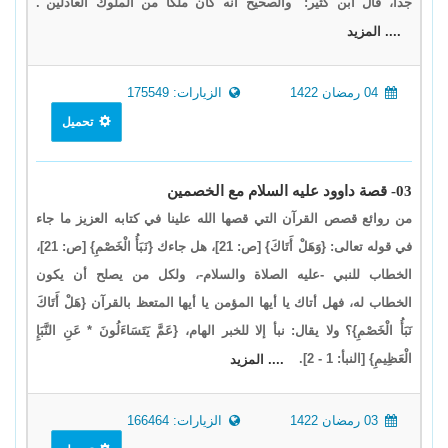
جداً، قال ابن كثير: "والصحيح أنه كان ملكًا من الملوك العادلين".
.... المزيد
04 رمضان 1422
الزيارات: 175549
تحميل
03- قصة داوود عليه السلام مع الخصمين
من روائع قصص القرآن التي قصها الله علينا في كتابه العزيز ما جاء
في قوله تعالى: {وَهَلْ أَتَاكَ} [ص: 21]، هل جاءك {نَبَأُ الْخَصْمِ} [ص: 21]،
الخطاب للنبي -عليه الصلاة والسلام-، ولكل من يصلح أن يكون
الخطاب له، فهل أتاك يا أيها المؤمن يا أيها المتعظ بالقرآن {هَلْ أَتَاكَ
نَبَأُ الْخَصْمِ}؟ ولا يقال: نبأ إلا للخبر الهام، {عَمَّ يَتَسَاءَلُونَ * عَنِ النَّبَإِ
الْعَظِيمِ} [النبأ: 1 - 2].
.... المزيد
03 رمضان 1422
الزيارات: 166464