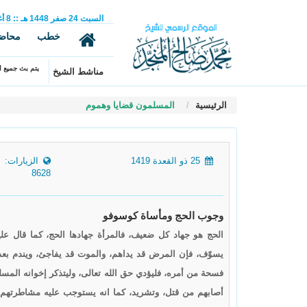
السبت
24
صفر
1448 هـ
::
8
أ
خطب
محاض
يتم بث جميع ال
مناشط الشيخ
الرئيسية
المسلمون قضايا وهموم
25 ذو القعدة 1419
الزيارات:
8628
وجوب الحج ومأساة كوسوفو
الحج هو جهاد كل ضعيف، فالمرأة جهادها الحج، كما قال عليه 
يسوّف، فإن المرض قد يداهم، والموت قد يفاجئ، ويندم بعد
فسحة من أمره، فليؤدي حق الله تعالى، وليتذكر إخوانه المس
أصابهم من قتل، وتشريد، كما انه يستوجب عليه مشاطرتهم با