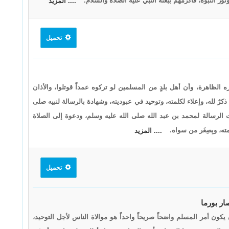
ر النبوة، فأكرمهم ببعثة النبي عليه الصلاة والسلام.
.... المزيد
تحميل
الظاهرة، وأن أهل بلدٍ من المسلمين لو تركوه عمداً قوتلوا، والأذان
رٌ لله، وإعلاء لكلمته، وتوحيد في عبوديته، وشهادة بالرسالة لنبيه صلى
ات الرسالة لمحمد بن عبد الله صلى الله عليه وسلم، ودعوة إلى الصلاة
ته، وبِصِغَر من سواه.
.... المزيد
تحميل
ر بورما
كون أمر المسلم واضحاً صريحاً واحداً هو موالاة الناس لأجل التوحيد،