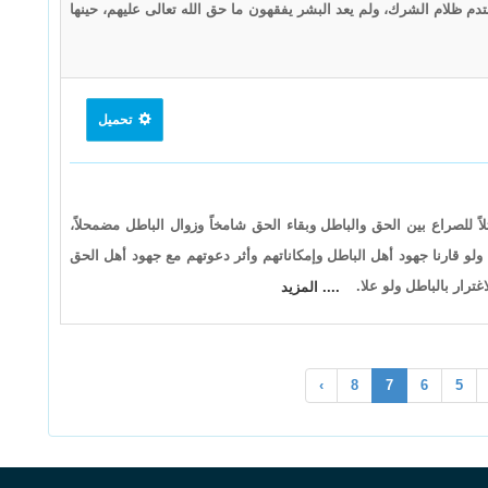
احتدم ظلام الشرك، ولم يعد البشر يفقهون ما حق الله تعالى عليهم، حينها
تحميل
ً للصراع بين الحق والباطل وبقاء الحق شامخاً وزوال الباطل مضمحلاً،
، ولو قارنا جهود أهل الباطل وإمكاناتهم وأثر دعوتهم مع جهود أهل الحق
ترار بالباطل ولو علا.
.... المزيد
›
8
7
6
5