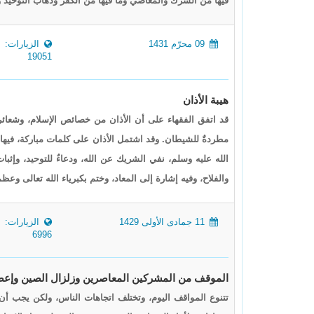
فيها من الشرك والمعاصي وما فيها من الكفر وذهاب التوحيد ونو
09 محرّم 1431
الزيارات:
19051
هيبة الأذان
قد اتفق الفقهاء على أن الأذان من خصائص الإسلام، وشعائره 
مطردةٌ للشيطان. وقد اشتمل الأذان على كلمات مباركة، فيها ذك
الله عليه وسلم، نفي الشريك عن الله، ودعاءٌ للتوحيد، وإثب
والفلاح، وفيه إشارة إلى المعاد، وختم بكبرياء الله تعالى وعظم
11 جمادى الأولى 1429
الزيارات:
6996
الموقف من المشركين المعاصرين وزلزال الصين وإعصا
تتنوع المواقف اليوم، وتختلف اتجاهات الناس، ولكن يجب أن ي