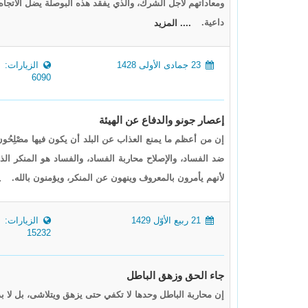
ومعاداتهم لأجل الشرك، والذي يفقد هذه البوصلة يضل الاتجاه،
داعية.
.... المزيد
23 جمادى الأولى 1428
الزيارات:
6090
إعصار جونو والدفاع عن الهيئة
إن من أعظم ما يمنع العذاب عن البلد أن يكون فيها مصْلِحُون؛ ل
ضد الفساد، والإصلاح محاربة الفساد، والفساد هو المنكر الذي
لأنهم يأمرون بالمعروف وينهون عن المنكر، ويؤمنون بالله.
.
21 ربيع الأوّل 1429
الزيارات:
15232
جاء الحق وزهق الباطل
إن محاربة الباطل وحدها لا تكفي حتى يزهق ويتلاشى، بل لا ب