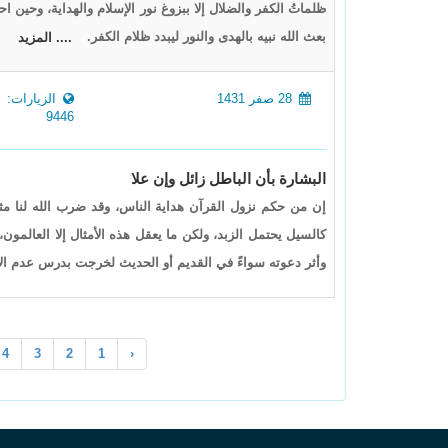
ظلماتُ الكفر والضلال إلا ببزوغ نور الإسلام والهداية، وحين 
بعث الله نبيه بالهدى والنور ليبدد ظلام الكفر.
.... المزيد
28 صفر 1431
الزيارات:
9446
البشارة بأن الباطل زائل وإن علا
إن من حكم نزول القرآن هداية الناس، وقد ضرب الله لنا مثلا
كالسيل يحتمل الزبد، ولكن ما يعقل هذه الأمثال إلا العالمون
وأثر دعوته سواءً في القديم أو الحديث لخرجت بدرس عدم الاغ
4
3
2
1
‹