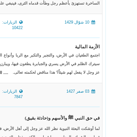
الساخرة تستهزئ بأعظم رجل وطأت قدماه الثرى، فينبغي على
10 شوّال 1429
الزيارات:
10422
الأزمة المالية
اجتمع الطغيان في الأرض، والتجبر والتكبر مع الربا وأنواع 
سيترك الظلم في الأرض يسري والجبابرة يطغون فيها، ويبارزو
عز وجل لا يفعل لهم شيئاً؟ هذا مناقض لحكمته تعالى.
.... ا
03 صفر 1427
الزيارات:
7847
في حق النبي ﷺ والأسهم و(حادثة بقيق)
لما أوشكت البعثة النبوية نظر الله عز وجل إلى أهل الأرض، ف