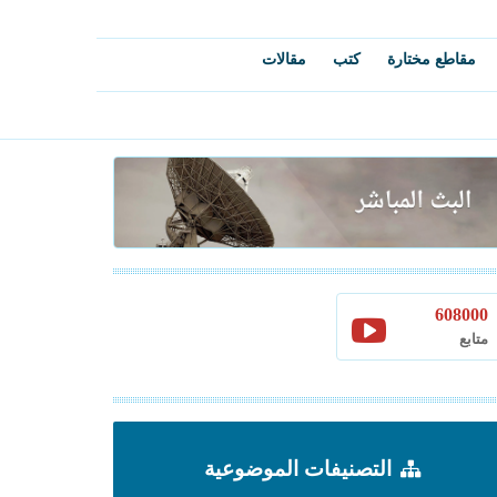
مقاطع مختارة
كتب
مقالات
608000
متابع
التصنيفات الموضوعية