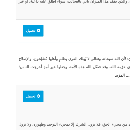
 والذي يفقد هذا الميزان يأتي بالعجائب، سواء أطلق عليه داعية، أو غير
تحميل
أن الله سبحانه وتعالى لا يُهلك القرى بظلمٍ وأهلها مُصْلِحون، والإصلاح
 حرّمه الله، وقد فضّل الله هذه الأمة، وجعلها خير أمةٍ أخرجت للناس؛
... المزيد
تحميل
د من مجيء الحق، فلا يزول الشرك إلا بمجيء التوحيد وظهوره، ولا تزول