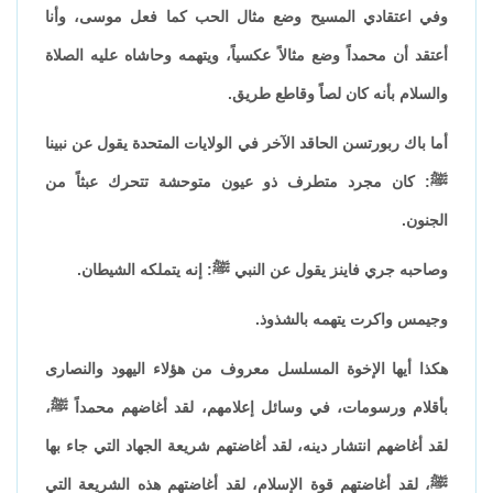
وفي اعتقادي المسيح وضع مثال الحب كما فعل موسى، وأنا
أعتقد أن محمداً وضع مثالاً عكسياً، ويتهمه وحاشاه عليه الصلاة
والسلام بأنه كان لصاً وقاطع طريق.
أما باك ربورتسن الحاقد الآخر في الولايات المتحدة يقول عن نبينا
ﷺ: كان مجرد متطرف ذو عيون متوحشة تتحرك عبثاً من
الجنون.
وصاحبه جري فاينز يقول عن النبي ﷺ: إنه يتملكه الشيطان.
وجيمس واكرت يتهمه بالشذوذ.
هكذا أيها الإخوة المسلسل معروف من هؤلاء اليهود والنصارى
بأقلام ورسومات، في وسائل إعلامهم، لقد أغاضهم محمداً ﷺ،
لقد أغاضهم انتشار دينه، لقد أغاضتهم شريعة الجهاد التي جاء بها
ﷺ، لقد أغاضتهم قوة الإسلام، لقد أغاضتهم هذه الشريعة التي