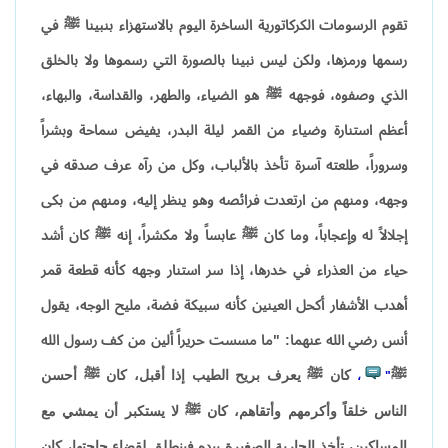
تقوم الرسومات الكركاتورية الساخرة اليوم بالاستهزاء بنبينا ﷺ في
رسمها ورمزها، ولكن ليس نبينا بالصورة التي رسموها ولا بالخلق
الذي وصفوه، فوجهه ﷺ هو الضياء، والطهر، والقداسة، والبهاء،
أعظم استنارة وضياء من القمر ليلة البدر، يفيض سماحة وبشراً
وسروراً، طلعته آسرة تأخذ بالألباب، وكل من رآه عرف صدقه في
وجهه، ومنهم من ارتعدت فرائصه وهو ينظر إليه، ومنهم من بكى
إجلالاً له وإعجاباً، وما كان ﷺ عابساً ولا مكشراً، إنه ﷺ كان أشد
حياء من العذراء في خدرها، إذا سر استنار وجهه كأنه قطعة قمر
أهدب الأشفار أكحل العينين كأنه سبيكة فضة، مليح الوجه، يقول
أنس رضي الله عنهما: "ما مسست حريراً ألين من كف رسول الله
ﷺ
كان ﷺ يعرف بريح الطيب إذا أقبل، كان ﷺ أحسن
،
"
الناس خلقاً وأكرمهم وأتقاهم، كان ﷺ لا يستكبر أن يمشي مع
المساكين، تأخذ الجارية الصغيرة بيده فينطلق لقضاء حاجتها، كان