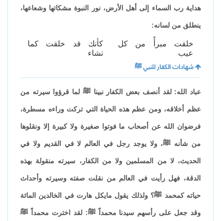
هداية رب السماء إلى أهل الأرض، نور النبوة مشكاتها وشعاعها،
ينطلق من لسانه:
خلقت مبرأً من كل
كأنك قد خلقت كما
عيب
تشاء
شهادات الكفار للنبي ﷺ
عباد الله: لقد أنصف بعض الكفار نبينا ﷺ لما قرؤوا سيرته من
عظم أخلاقه، ومن عظم هذه الحياة التي تركت وراءه مسطرة،
فرضوان الله عن أصحاب ما فوتوا صغيرة ولا كبيرة إلا ونقلوها
من شأنه ﷺ، ولا يوجد رجل في العالم لا في القديم ولا في
الحديث، لا من المسلمين ولا من الكفار، سيرته منقولة بهذه
الدقة، فهل رأيت في العالم من نقلت صفته وسيرته وأحداث
حياته كمحمد ﷺ؟ ولذلك يقول مايكل هارت في الخالدين المائة
وقد جعل على رأسهم سيدنا محمداً ﷺ: لقد اخترت محمداً ﷺ