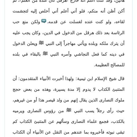
هاتين، وقد كنت أعلم أنه خارج -هرقل كان عنده من العلم-، لم
أكن أظن أنه منكم، فلو أني أعلم أني أخلص إليه لتجشمت
لقاءه، ولو كنت عنده لغسلت عن قدمه
ولكن منع حب
.
الرئاسة بعد ذلك هرقل من الدخول في الدين، وكان يجب عليه
أن يترك ملكه وبلده ويأتي مهاجراً إلى النبي ﷺ ويعلن الدخول
في دينه كما فعل النجاشي وأمره النبي ﷺ بالبقاء في بلده
للمصالح العظيمة.
قال شيخ الإسلام ابن تيمية: ولهذا أخبرت الأنبياء المتقدمون: أن
المتنبئ الكذاب لا يدوم إلا مدة يسيرة، وهذه من بعض حجج
ملوك النصارى الذين يقال إنهم من ولد قيصر هذا أو من غيرهم،
حيث رأى رجلاً يسب النبي ﷺ من رؤوس النصارى ويرميه
بالكذب، فجمع علماء النصارى وسألهم عن المتنبئ الكذاب كم
تبقى نبوته فأخبروه بما عندهم من النقل عن الأنبياء أن الكذاب