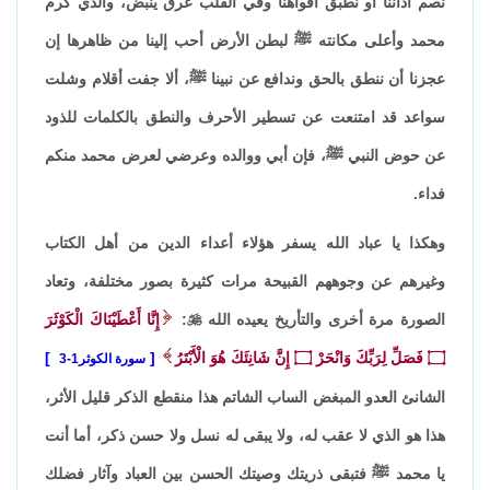
نصم آذاننا أو نطبق أفواهنا وفي القلب عرق ينبض، والذي كرم
محمد وأعلى مكانته ﷺ لبطن الأرض أحب إلينا من ظاهرها إن
عجزنا أن ننطق بالحق وندافع عن نبينا ﷺ، ألا جفت أقلام وشلت
سواعد قد امتنعت عن تسطير الأحرف والنطق بالكلمات للذود
عن حوض النبي ﷺ، فإن أبي ووالده وعرضي لعرض محمد منكم
فداء.
وهكذا يا عباد الله يسفر هؤلاء أعداء الدين من أهل الكتاب
وغيرهم عن وجوههم القبيحة مرات كثيرة بصور مختلفة، وتعاد
الصورة مرة أخرى والتأريخ يعيده الله

:
إِنَّا أَعْطَيْنَاكَ الْكَوْثَرَ
۝
فَصَلِّ لِرَبِّكَ وَانْحَرْ
۝
إِنَّ شَانِئَكَ هُوَ الْأَبْتَرُ
سورة الكوثر1-3
الشانئ العدو المبغض الساب الشاتم هذا منقطع الذكر قليل الأثر،
هذا هو الذي لا عقب له، ولا يبقى له نسل ولا حسن ذكر، أما أنت
يا محمد ﷺ فتبقى ذريتك وصيتك الحسن بين العباد وآثار فضلك