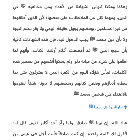
وهكذا وهكذا تتوالى الشهادة من الأعداء ومن مخالفيه ﷺ في
الدين، ومهما كان من الملاحظات على بعضها؛ لأن الذين أطلقوها
من غير المسلمين، وبعضهم يجهل حقيقة الوحي ولا يقر بختم النبوة
ولا بأن دين محمد ﷺ يجب الدخول فيه، فإن هذه الشهادات كافية
بأن سيرة النبي ﷺ قد أخضعت أقلام أولئك الكتاب، وأنهم لما
اطلعوا على شيء من حياته ذلوا ولم يملكوا أنفسهم من تسطير هذه
الكلمات، فيأتي هؤلاء اليوم من الكفرة الذين لا يعترفون حتى بما
سطره أدباؤهم وبعض كتابهم ومنصفيهم لا يرونه شيئاً ليقوموا
بالاعتداء على شخص محمد ﷺ.
آثار النبوة على نبينا ﷺ
عباد الله: إن نبينا ﷺ صادق، ولما رآه أحد أكابر ثقيف قال له:
لأقول لك كلمة واحدة: إن كنت صادقاً فأنت أجل في عيني من