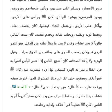
يزور الأمصار، ويسلم على صبيانهم، ويأتي ضعفاءهم ويزورهم،
ويعود المرضى، ويشهد الجنائز، كان ﷺ يجلس على الأرض،
ويأكل على الأرض، ويعتقل الشاة فيحلبها، كان يخصف نعله،
ويخيط ثوبه ويفليه، ويحلب شاته ويخدم نفسه، كان يبيت الليالي
طاوياً لا يجد عشاء، وكان لا يجد ما يملأ بطنه من الدقل وهو التمر
الرديء، وكان يعصب الحجر على بطنه من الجوع مرات، يقبل
الهدية ولا يأخذ الصدقة، كان أشجع الناس إذا احمر البأس اتقوا به
في القتال، تمر به الهرة فيسغي لها الإناء لتشرب منه، كان ﷺ
عفواً يغفر ويصفح، حتى عفا عن ذلك المشرك الذي اخترط سيفه
ورفعه عليه صلتاً قال: من يمنعك مني؟ قال:
الله
،
فشلت يد المشرك وسقط السيف من يده، كان سخياً كريماً أجود
الناس، كان ﷺ عظيماً في أخلاقه وآدابه وخلقته.