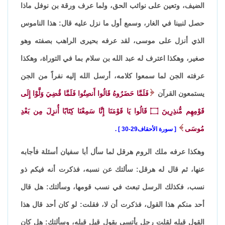
الضيف، وتعين على نوائب الحق، ولما عرف ورقة بن نوفل ماذا
حصل لنبينا في الغار، وسمع أول ما نزل عليه قال: هذا الناموس
الذي أنزل على موسى، لقد عرفه بحيرى الراهب بصفته وهو
صغير، وهكذا اعترف له عبد الله بن سلام بما في التوراة، وهكذا
عرفته الجن لما سمعوا كلامه، أرسل الله إليه نفراً من الجن
يستمعون القرآن
فَلَمَّا حَضَرُوهُ قَالُوا أَنصِتُوا فَلَمَّا قُضِيَ وَلَّوْا إِلَى
قَوْمِهِم مُّنذِرِينَ
۝
قَالُوا يَا قَوْمَنَا إِنَّا سَمِعْنَا كِتَابًا أُنزِلَ مِن بَعْدِ
مُوسَى
سورة الأحقاف29-30
.
وهكذا عرفه ملك الروم هرقل لما سأل أبا سفيان أسئلة فأجابه
عنها، ثم قال له هرقل: سألتك عن نسبه، فذكرت أنه فيكم ذو
نسب، فكذلك الرسل تبعث في نسب قومها، وسألتك: هل قال
أحد منكم هذا القول، فذكرت أن لا، فقلت: لو كان أحد قال هذا
القول قبله لقلت رجل يأتسي بقول قيل قبله، وسألتك: هل كان