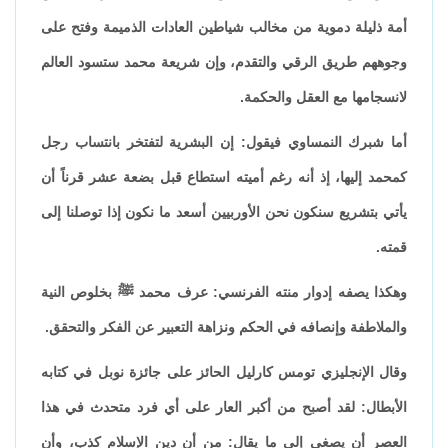
أمة ذليلة دموية من مخالب شياطين العادات الذميمة وفتح على
وجوههم طريق الرقي والتقدم، وإن شريعة محمد ستسود العالم
لانسجامها مع العقل والحكمة.
أما شبرك النمساوي فيقول: إن البشرية لتفتخر بانتساب رجل
كمحمد إليها، إذ أنه رغم أميته استطاع قبل بضعة عشر قرناً أن
يأتي بتشريع سنكون نحن الأوربيين أسعد ما نكون إذا توصلنا إلى
قمته.
وهكذا يصفه إدوار منته الفرنسي: عرف محمد ﷺ بخلوص النية
والملاطفة وإنصافه في الحكم ونزاهة التعبير عن الفكر والتحقق.
وقال الإنجليزي تومس كارليل الحائز على جائزة نوبل في كتابه
الأبطال: لقد أصبح من أكبر العار على أي فرد متحدث في هذا
العصر أن يصغي إلى ما يقال: من أن دين الإسلام كذب، وأن