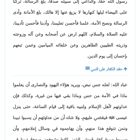
رسول الله حقاً، والداعي إلى سبيله صدقاً، بلغ الرسالة، تركنا
على البيضاء ليلها كنهارها لا يزيغ عنها إلا هالك، بلغ الأمانة وأدى
الرسالة ونصح الأمة، علمنا فأحسن تعليمنا، وأدبنا فأحسن تأديبنا،
عليه الصلاة والسلام، اللهم ارض عن أصحابه وعن آله وزوجته
وذريته الطيبين الطاهرين وعن خلفائه الميامين وعمن تبعهم
بإحسان إلى يوم الدين.
حقد الكفار على النبي ﷺ
عباد الله: لعله جس نبض، ويريد هؤلاء اليهود والنصارى أن يعلموا
ماذا في الأمة من حس وماذا بقي فيها من غيرة، وكذلك فإن
عداوتهم لأهل الإسلام ولنبيه باقية إلى قيام الساعة، حتى ينزل
عيسى

فيقضي عليهم، ولا شك أن من عداوتهم أن يسبوا نبينا
ونحن نتوقع هذا منهم، وأن يهاجموه في وسائل إعلامهم، وأن
يسيروا سيرة كفار قريش الذين كانوا يشوهون سمعة نبينا في