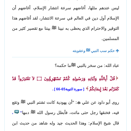
ليس عندهم مثلها، أغاضهم سرعة انتشار الإسلام، أغاضهم أن
الإسلام أول دين في العالم في سرعة الانتشار، لقد أغاضهم هذا
التوقير والاحترام الذي يحظى به نبينا ﷺ بيننا مع تقصير كثير من
المسلمين.
حكم سب النبي ﷺ وعقوبته
عباد الله: من سخر بالنبي ﷺما حكمه؟
قُلْ أَبِاللّهِ وَآيَاتِهِ وَرَسُولِهِ كُنتُمْ تَسْتَهْزِؤُونَ
۝
لاَ تَعْتَذِرُواْ قَدْ
كَفَرْتُم بَعْدَ إِيمَانِكُمْ
سورة التوبة65-66
.
روى أبو داود عن علي

: "أن يهودية كانت تشتم النبي ﷺ وتقع
فيه، فخنقها رجل حتى ماتت، فأبطل رسول الله ﷺ دمها
،
"
قال شيخ الإسلام: وهذا الحديث جيد وله شاهد من حديث ابن