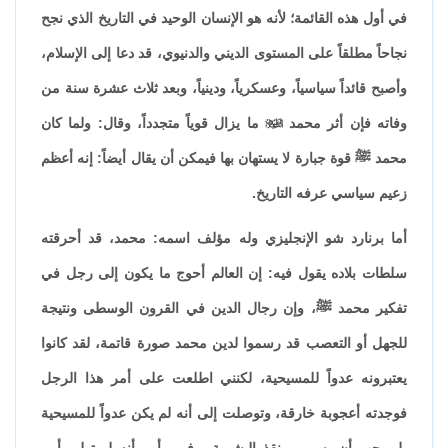
في أول هذه القائمة؛ لأنه هو الإنسان الوحيد في التاريخ الذي نجح
نجاحاً مطلقاً على المستوى الديني والدنيوي، قد دعا إلى الإسلام،
وأصبح قائداً سياسياً، وعسكرياً، ودينياً، وبعد ثلاث عشرة سنة من
وفاته فإن أثر محمد

ما يزال قوياً متجدداً، وقال: ولما كان
محمد ﷺ قوة جبارة لا يستهان بها فيمكن أن يقال أيضاً: إنه أعظم
زعيم سياسي عرفه التاريخ.
أما برنارد شو الإنجليزي وله مؤلف اسمه: محمد، قد أحرقته
سلطات بلاده يقول فيه: إن العالم أحوج ما يكون إلى رجل في
تفكير محمد ﷺ، وإن رجال الدين في القرون الوسطى ونتيجة
للجهل أو التعصب قد رسموا لدين محمد صورة قاتمة، لقد كانوا
يعتبرونه عدواً للمسيحية، لكنني اطلعت على أمر هذا الرجل
فوجدته أعجوبة خارقة، وتوصلت إلى أنه لم يكن عدواً للمسيحية
بل يجب أن يسمى منقذ البشرية، وفي رأيي أنه لو تولى أمر