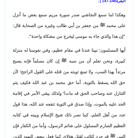
البقرة146-147
.
وهكذا لما سمع النجاشي صدر سورة مريم سمع بعض ما أنزل
على محمد ﷺ من جعفر بن أبي طالب وغيره من الصحابة قال:
"إن هذا والذي جاء به موسى ليخرج من مشكاة واحدة".
أيها المسلمون: نبينا عندنا في مقام عظيم، وفي نفوسنا له منزلة
كبيرة، ونحن نعلم أن من سبه ﷺ إن كان مسلماً فإنه يصبح
مرتداً بهذا السب، ولا تمنع توبته من قتله على القول الراجح؛ لأن
حق الله يسقط بالتوبة، أما حق محمد بن عبد الله فكيف يتم
التنازل عنه وصاحب الحق قد مات؟ ولذلك يبقى الأمر في إقامة
الحد عليه بالموت، وإذا صدق في التوبة تنفعه عند الله، هذا قول
عدد من أهل العلم، كما نصر ذلك شيخ الإسلام وبينه في كتابه
العظيم الصارم المسلول على شاتم الرسول، وأما من الكفار فإن
النبي ﷺ قد جرد كتائب لقتل هؤلاء، كما فعل ببعض اليهود الذين