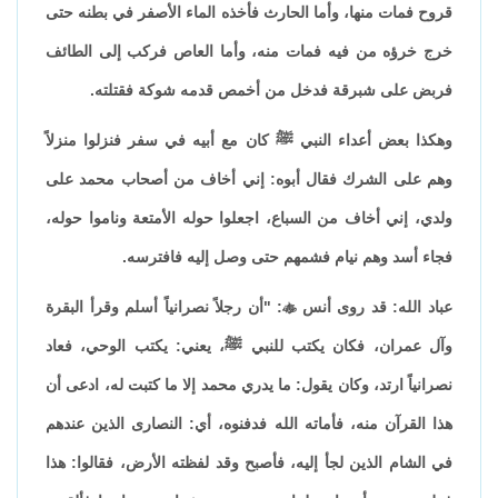
قروح فمات منها، وأما الحارث فأخذه الماء الأصفر في بطنه حتى
خرج خرؤه من فيه فمات منه، وأما العاص فركب إلى الطائف
فربض على شبرقة فدخل من أخمص قدمه شوكة فقتلته.
وهكذا بعض أعداء النبي ﷺ كان مع أبيه في سفر فنزلوا منزلاً
وهم على الشرك فقال أبوه: إني أخاف من أصحاب محمد على
ولدي، إني أخاف من السباع، اجعلوا حوله الأمتعة وناموا حوله،
فجاء أسد وهم نيام فشمهم حتى وصل إليه فافترسه.
عباد الله: قد روى أنس

: "أن رجلاً نصرانياً أسلم وقرأ البقرة
وآل عمران، فكان يكتب للنبي ﷺ، يعني: يكتب الوحي، فعاد
نصرانياً ارتد، وكان يقول: ما يدري محمد إلا ما كتبت له، ادعى أن
هذا القرآن منه، فأماته الله فدفنوه، أي: النصارى الذين عندهم
في الشام الذين لجأ إليه، فأصبح وقد لفظته الأرض، فقالوا: هذا