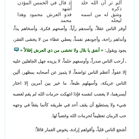
ألم تر أن الله خلد
إذ قال في الخمس المؤذن
ذكره
أشهد
وشق له من اسمه
فذو العرش محمود وهذا
ليجله
محمد
أوفر الناس عقلاً، وأسدهم رأياً، وأصحهم فكرة، وأسخاهم يداً،
وأنداهم راحة، وأجودهم نفساً، يعطي عطاء من لا يخشى الفقر،
يجود ويقول:
أنفق يا بلال ولا تخشى من ذي العرش إقلالاً
أرحب الناس صدراً، وأوسعهم حلماً، لا يزيده جهل الجاهلين عليه
،
إلا عفواً، أعظم الناس تواضعاً، لا يتميز عن أصحابه بمظهر، ألين
الناس عريكة، وأسهلهم طبعاً، ما خير بين أمرين إلا اختار
أيسرهما، لا يغضب لنفسه فإذا انتهكت حرمات الله لم يقم لغضبه
شيء ولا يستطيع أن يقف أحد في طريقه كأنما يفقأ في وجهه
حب الرمان تعظيماً لحرمات الله وغضباً لها.
أشجع الناس قلباً، وأقواهم إرادة، يخوض الغمار قائلاً: