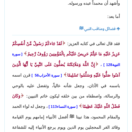
وأشهد أن محمداً عبده ورسوله.
أما بعد:
فضائل ومناقب النبي ﷺ
فقد قال تعالى في كتابه العزيز:
لَقَدْ جَاءكُمْ رَسُولٌ مِّنْ أَنفُسِكُمْ
عَزِيزٌ عَلَيْهِ مَا عَنِتُّمْ حَرِيصٌ عَلَيْكُم بِالْمُؤْمِنِينَ رَؤُوفٌ رَّحِيمٌ
سورة
إِنَّ اللَّهَ وَمَلَائِكَتَهُ يُصَلُّونَ عَلَى النَّبِيِّ يَا أَيُّهَا الَّذِينَ
التوبة128
،
آمَنُوا صَلُّوا عَلَيْهِ وَسَلِّمُوا تَسْلِيمًا
قرن اسمه
سورة الأحزاب56
باسمه في الأذان، وجعل شأنه عالياً، وتفضل عليه بالوحي
والرسالة، واصطفاه من بين خلقه ليكون خاتم النبيين:
وَكَانَ
فَضْلُ اللّهِ عَلَيْكَ عَظِيمًا
، وجعل له لواء الحمد
سورة النساء113
والمقام المحمود، هذا نبينا ﷺ أفضل الأنبياء إمامهم يوم القيامة
وقائد الغر المحجلين يوم الدين ويوم يرجع الأنبياء إليه للشفاعة