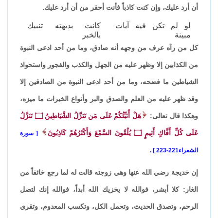
أن أرد عليك، وإن كنت كاذباً فأنت أحقر من أن أرد عليك.
لو لم تكن فيه آيات
كانت بديهته تنبيك
مبينة
بالخبر
كل من رآه عرف من وجهه أنه صادق، وما من أحد ادعى النبوة
من الكذابين إلا وظهر عليه من الجهل والكذب والفجور واستحواذ
الشياطين ما فضحه، وما من أحد ادعى النبوة من الصادقين إلا
وقد ظهر عليه من العلم والصدق والبر وأنواع الخيرات ما ميزه،
وهكذا قال تعالى:
هَلْ أُنَبِّئُكُمْ عَلَى مَن تَنَزَّلُ الشَّيَاطِينُ
۝
تَنَزَّلُ
عَلَى كُلِّ أَفَّاكٍ أَثِيمٍ
۝
يُلْقُونَ السَّمْعَ وَأَكْثَرُهُمْ كَاذِبُونَ
سورة
الشعراء221-223
.
إن خديجة رضي الله عنها وهي زوجته قالت له لما رجع خائفاً من
الغار: كلا أبشر، فوالله لا يخزيك الله أبداً، فوالله إنك لتصل
الرحم، وتصدق الحديث، وتحمل الكل، وتكسب المعدوم، وتقري