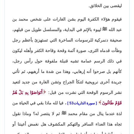
ليقضى بين الخلائق.
فيقوم هؤلاء الكفرة اليوم بشن الغارات على شخص محمد بن
عبد الله ﷺ ليبوء بالإثم في البداية، والمسلسل طويل من قبلهم،
صحيفة دنمركية للرسومات الساخرة التي تستهزئ بأعظم رجل
وطأت قدماه الثرى، صورة آثمة وقحة وقاحة الكفر وأهله ليكون
في ذلك الرسم عمامة تشبه قنبلة ملفوفة حول رأس رجل،
كأنهم بل صرحوا أنه إرهابي، وهذا من شدة ما أرهبهم، ثم تأتي
جريدة أخرى نرويجية لتنكأ الجراح وتشن الغارة من جديد لتعيد
نشر الرسوم الوقحة التي نشرت من قبل:
أَتَوَاصَوْا بِهِ بَلْ هُمْ
قَوْمٌ طَاغُونَ
، فيا لله ماذا بقي في الحياة من
سورة الذاريات53
لذة عندما ينال من مقام محمد ﷺ ثم لا ينتصر له؟ وماذا نقول
تجاه هذا العداء السافر والتهكم المكشوف هل نغمض أعيننا أو