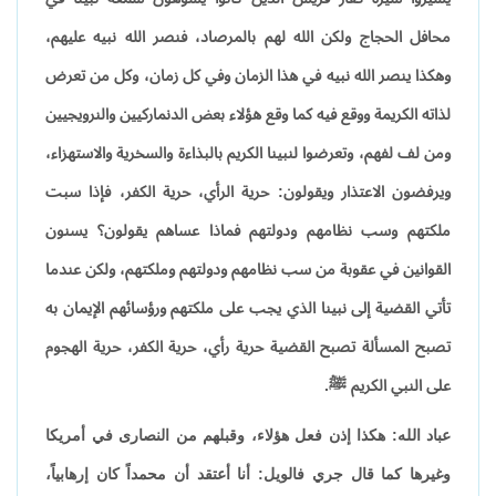
محافل الحجاج ولكن الله لهم بالمرصاد، فنصر الله نبيه عليهم،
وهكذا ينصر الله نبيه في هذا الزمان وفي كل زمان، وكل من تعرض
لذاته الكريمة ووقع فيه كما وقع هؤلاء بعض الدنماركيين والنرويجيين
ومن لف لفهم، وتعرضوا لنبينا الكريم بالبذاءة والسخرية والاستهزاء،
ويرفضون الاعتذار ويقولون: حرية الرأي، حرية الكفر، فإذا سبت
ملكتهم وسب نظامهم ودولتهم فماذا عساهم يقولون؟ يسنون
القوانين في عقوبة من سب نظامهم ودولتهم وملكتهم، ولكن عندما
تأتي القضية إلى نبينا الذي يجب على ملكتهم ورؤسائهم الإيمان به
تصبح المسألة تصبح القضية حرية رأي، حرية الكفر، حرية الهجوم
على النبي الكريم ﷺ.
عباد الله: هكذا إذن فعل هؤلاء، وقبلهم من النصارى في أمريكا
وغيرها كما قال جري فالويل: أنا أعتقد أن محمداً كان إرهابياً،