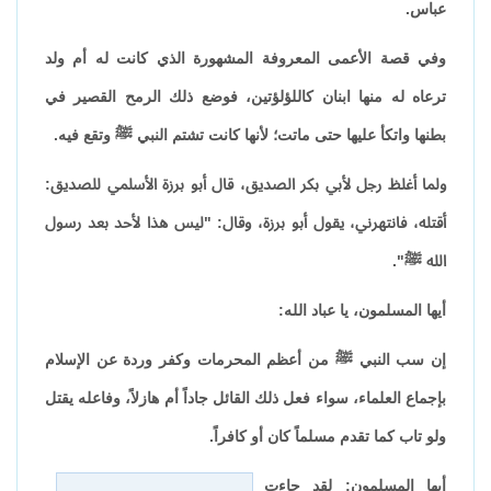
عباس.
وفي قصة الأعمى المعروفة المشهورة الذي كانت له أم ولد
ترعاه له منها ابنان كاللؤلؤتين، فوضع ذلك الرمح القصير في
بطنها واتكأ عليها حتى ماتت؛ لأنها كانت تشتم النبي ﷺ وتقع فيه.
ولما أغلظ رجل لأبي بكر الصديق، قال أبو برزة الأسلمي للصديق:
أقتله، فانتهرني، يقول أبو برزة، وقال: "ليس هذا لأحد بعد رسول
الله ﷺ".
أيها المسلمون، يا عباد الله:
إن سب النبي ﷺ من أعظم المحرمات وكفر وردة عن الإسلام
بإجماع العلماء، سواء فعل ذلك القائل جاداً أم هازلاً، وفاعله يقتل
ولو تاب كما تقدم مسلماً كان أو كافراً.
أيها المسلمون: لقد جاءت