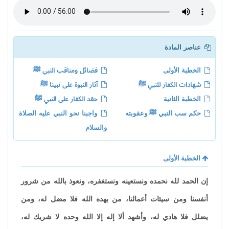
عناصر المادة
الخطبة الأولى
فضائل ومناقب النبي ﷺ
شهادات الكفار للنبي ﷺ
آثار النبوة على نبينا ﷺ
الخطبة الثانية
حقد الكفار على النبي ﷺ
حكم سب النبي ﷺ وعقوبته
واجبنا نحو النبي عليه الصلاة
والسلام
الخطبة الأولى
إن الحمد لله نحمده ونستعينه ونستغفره، ونعوذ بالله من شرور
أنفسنا ومن سيئات أعمالنا، من يهده الله فلا مضل له، ومن
يضلل فلا هادي له، وأشهد ألا إله إلا الله وحده لا شريك له،