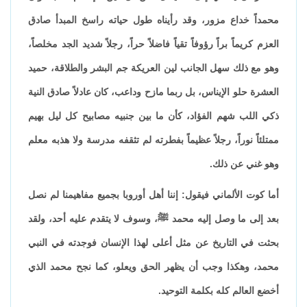
محمداً خداع مزور، وقد رأيناه طول حياته راسخ المبدأ صادق
العزم كريماً براً رؤوفاً تقياً فاضلاً حراً، رجلاً شديد الجد مخلصاً،
وهو مع ذلك سهل الجانب لين العريكة جم البشر والطلاقة، حميد
العشرة حلو الإيناس، بل ربما مازح وداعب، كان عادلاً صادق النية
ذكي اللب شهم الفؤاد، كأن ما بين جنبيه مصابيح كل ليل بهيم
ممتلئاً نوراً، رجلاً عظيماً بفطرته لم تثقفه مدرسة ولا هذبه معلم
وهو غني عن ذلك.
أما كوت الألماني فيقول: إننا أهل أوروبا بجميع مفاهيمنا لم نصل
بعد إلى ما وصل إليه محمد ﷺ، وسوف لا يتقدم عليه أحد، ولقد
بحثت في التاريخ عن مثل أعلى لهذا الإنسان فوجدته في النبي
محمد، وهكذا وجب أن يظهر الحق ويعلو، كما نجح محمد الذي
أخضع العالم كله بكلمة التوحيد.