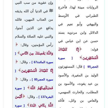
وإن عقوبة من سب النبي
الروايات مبينة لهذا، فأخرج
ﷺ في الدنيا أن الله يذيقه
الطبراني في الأوسط
من العذاب المهين، فالله
والبيهقي وأبو نعيم في
يدافع عن الذين آمنوا،
الدلائل وابن مردويه بسند
والنبي عليه الصلاة والسلام
حسن عن ابن عباس في
رأس المؤمنين، وقال:
قوله:
إِنَّا كَفَيْنَاكَ
وَاللّهُ يَعْصِمُكَ مِنَ النَّاسِ
الْمُسْتَهْزِئِينَ
سورة
وقال:
سورة المائدة67
،
قال: المستهزئون
الحجر95
إِنَّا كَفَيْنَاكَ الْمُسْتَهْزِئِينَ
الوليد بن المغيرة، والأسود
وقال:
سورة الحجر95
،
بن عبد يغوث، والأسود بن
فَسَيَكْفِيكَهُمُ اللّهُ
سورة
المطلب، والحارث السهمي،
وقال:
أَلَيْسَ
البقرة137
،
والعاص بن وائل، فأتاه
اللَّهُ بِكَافٍ عَبْدَهُ
سورة