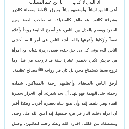
أنا النبي لا كذب
أنا ابن عبد المطلب
أعف الناس لساناً، وأوضحهم بياناً، يسوق الألفاظ مفصلة كالدرر
مشرقة كالنور، هو طاهر كالفضيلة، إنه صاحب العفة، يقيم
الحدود ويقسم بالعدل بين الناس، هو أسمح الخليقة روحاً وأعلاه
نفساً وأزكاها وأعرفها بالله، أشد الناس في أمر الله، أخشى
الناس لله، يؤتي كل ذي حق حقه، قضى زهرة شبابه مع امرأة
من قريش تكبره بخمس عشرة سنة قد تزوجت من قبل وما
تزوج بعدها لاستمتاع مجرد بل كان في زواجه ﷺ مصالح عظيمة.
أرفق الناس بالضعفاء، وأعظمهم رحمة بالمساكين، شملت
رحمته حتى البهيمة فهو ينهى أن يحد شفرته، أي: الجزار بحضرة
الشاة وهي تلحظ إليه وأن تذبح شاة بحضرة أخرى، وهكذا أخبر
أن امرأة دخلت النار في هرة حبستها، إنه أمين الله على وحيه،
ومصطفاه من خلقه، اختاره الله وبعثه رحمة للعالمين، وحمل