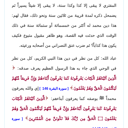
المفتري لا يبقى إلا كذا وكذا سنة، لا يبقى إلا شيئاً يسيراً ثم
يضمحل ذكره لمدة قريبة من ثلاثين سنة ونحو ذلك، فقال لهم:
هذا دين محمد له أكثر من خمسمائة أو ستمائة سنة في ذلك
الوقت الذي حدثت فيه القصة، وهو ظاهر مقبول متبوع فكيف
يكون هذا كذاباً؟ ثم ضرب عنق النصراني من أصحابه ورعيته.
عباد الله: كل من نظر في دين هذا النبي الكريم، كل من نظر
في الوحي الذي جاء به هذا الرسول العظيم يعرف صدقه:
الَّذِينَ آتَيْنَاهُمُ الْكِتَابَ يَعْرِفُونَهُ كَمَا يَعْرِفُونَ أَبْنَاءهُمْ وَإِنَّ فَرِيقاً مِّنْهُمْ
لَيَكْتُمُونَ الْحَقَّ وَهُمْ يَعْلَمُونَ
إي والله يعرفون
سورة البقرة 146
محمداً ﷺ بوصفه كما يعرفون أبناءهم:
الَّذِينَ آتَيْنَاهُمُ الْكِتَابَ
يَعْرِفُونَهُ كَمَا يَعْرِفُونَ أَبْنَاءهُمْ وَإِنَّ فَرِيقاً مِّنْهُمْ لَيَكْتُمُونَ الْحَقَّ وَهُمْ
يَعْلَمُونَ
۝
الْحَقُّ مِن رَّبِّكَ فَلاَ تَكُونَنَّ مِنَ الْمُمْتَرِينَ
سورة