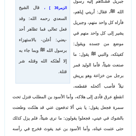
جبريل فشكاهم إليه رسول
قال الشيخ
الزمر36
،
الله ﷺ، فقال: أريني إياهم،
السعدي رحمه الله: وقد
فأراه كل واحد منهم، وجبريل
فعل تعالى فما تظاهر أحد
يشير إلى كل واحد منهم في
-يعني: أعلن- بالاستهزاء
موضع من جسده ويقول:
برسول الله ﷺ وبما جاء به
كفيتكه، والنبي ﷺ يقول: ما
إلا أهلكه الله وقتله شر
صنعت شيئاً، فأما الوليد فمر
قتلة.
برجل من خزاعة وهو يريش
نبلاً فأصب أكحله فقطعه،
انقطع عرق فأدى إلى هلاكه، وأما الأسود بن المطلب فنزل تحت
سمرة فجعل يقول: يا بني ألا تدفعون عني قد هلكت وطعنت
بالشوك في عيني، فجعلوا يقولون: ما نرى شيئاً، فلم يزل كذلك
حتى عتمت عيناه، وأما الأسود بن عبد يغوث فخرج في رأسه