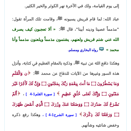
إلى يوم القيامة، ولك في الآخرة نهر الكوثر والخير الكثير.
عباد الله: لما قام قريش يسبونه ﷺ، وقامت تلك المرأة تقول:
"مذمماً عصينا ودينه أبينا"، قال ﷺ:
ألا تعجبون كيف يصرف
الله عني شتم قريش ولعنهم، يشتمون مذمماً ويلعنون مذمماً وأنا
محمد
رواه البخاري ومسلم.
وهكذا دافع الله عن نبيه ﷺ، وذكره بالمقام العظيم في كتابه، وأنزل
هذه السور وغيرها من الآيات للدفاع عن محمد ﷺ:
ن وَالْقَلَمِ
وَمَا يَسْطُرُونَ
۝
مَا أَنتَ بِنِعْمَةِ رَبِّكَ بِمَجْنُونٍ
۝
وَإِنَّ لَكَ لَأَجْرًا غَيْرَ
مَمْنُونٍ
۝
وَإِنَّكَ لَعَلى خُلُقٍ عَظِيمٍ
،
أَلَمْ
سورة القلم1-4
نَشْرَحْ لَكَ صَدْرَكَ
۝
وَوَضَعْنَا عَنكَ وِزْرَكَ
۝
الَّذِي أَنقَضَ ظَهْرَكَ
۝
وَرَفَعْنَا لَكَ ذِكْرَكَ
وهكذا رفع ذكره
سورة الشرح1-4
،
وخفض شانئيه وشأنهم.