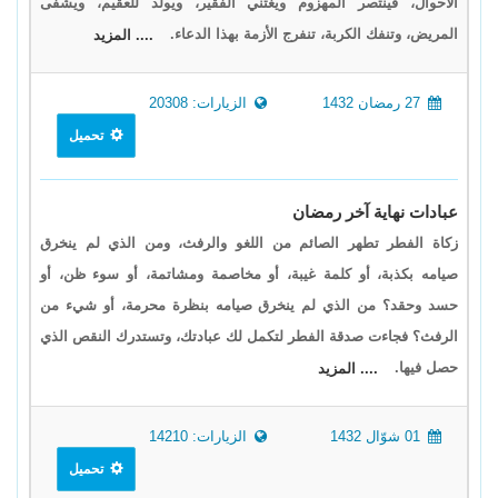
الأحوال، فينتصر المهزوم ويغتني الفقير، ويولد للعقيم، ويشفى
المريض، وتنفك الكربة، تنفرج الأزمة بهذا الدعاء.
.... المزيد
27 رمضان 1432
الزيارات: 20308
تحميل
عبادات نهاية آخر رمضان
زكاة الفطر تطهر الصائم من اللغو والرفث، ومن الذي لم ينخرق
صيامه بكذبة، أو كلمة غيبة، أو مخاصمة ومشاتمة، أو سوء ظن، أو
حسد وحقد؟ من الذي لم ينخرق صيامه بنظرة محرمة، أو شيء من
الرفث؟ فجاءت صدقة الفطر لتكمل لك عبادتك، وتستدرك النقص الذي
حصل فيها.
.... المزيد
01 شوّال 1432
الزيارات: 14210
تحميل