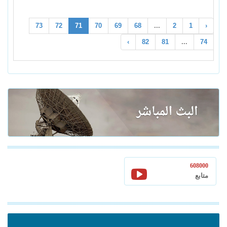
73
72
71
70
69
68
...
2
1
‹
›
82
81
...
74
608000
متابع