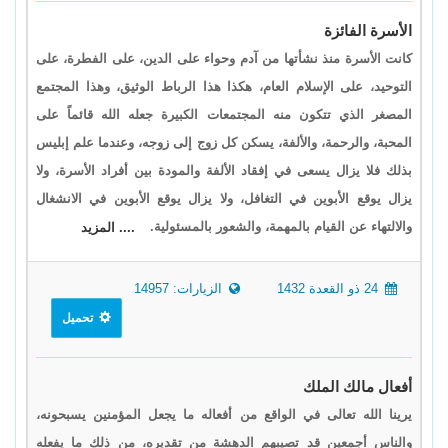
الأسرة الفائزة
كانت الأسرة منذ نشأتها من آدم وحواء على الدين، على الفطرة، على
التوحيد، على الإسلام العام، هكذا هذا الرباط الوثيق، وهذا المجتمع
المصغر الذي تتكون منه المجتمعات الكبيرة جعله الله قائماً على
المحبة، والرحمة، والألفة، يسكن كل زوج إلى زوجه، وعندما علم إبليس
بذلك فلا يزال يسعى في إفقاد الألفة والمودة بين أفراد الأسرة، ولا
يزال يوقع الأبوين في التغافل، ولا يزال يوقع الأبوين في الانشغال
والالتهاء عن القيام بالمهمة، والشعور بالمسئولية.
.... المزيد
24 ذو القعدة 1432
الزيارات: 14957
تحميل
أفعال مالك الملك
يرينا الله تعالى في الواقع من أفعاله ما يجعل المؤمنين يسبحونه،
والناس أجمعين قد تصيبهم الدهشة من تقديره، من ذلك ما يفعله