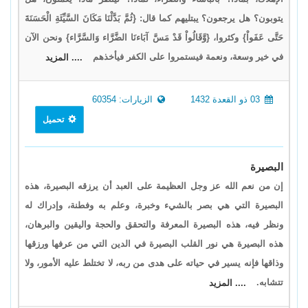
يتوبون؟ هل يرجعون؟ يبتليهم كما قال: {ثُمَّ بَدَّلْنَا مَكَانَ السَّيِّئَةِ الْحَسَنَةَ
حَتَّى عَفَواْ} وكثروا، {وَّقَالُواْ قَدْ مَسَّ آبَاءنَا الضَّرَّاء وَالسَّرَّاء} ونحن الآن
في خير وسعة، ونعمة فيستمروا على الكفر فيأخذهم
.... المزيد
03 ذو القعدة 1432
الزيارات: 60354
تحميل
البصيرة
إن من نعم الله عز وجل العظيمة على العبد أن يرزقه البصيرة، هذه
البصيرة التي هي بصر بالشيء وخبرة، وعلم به وفطنة، وإدراك له
ونظر فيه، هذه البصيرة المعرفة والتحقق والحجة واليقين والبرهان،
هذه البصيرة هي نور القلب البصيرة في الدين التي من عرفها ورزقها
وذاقها فإنه يسير في حياته على هدى من ربه، لا تختلط عليه الأمور، ولا
تتشابه.
.... المزيد