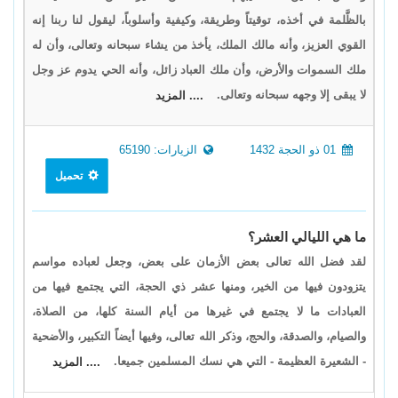
بالظَّلمة في أخذه، توقيتاً وطريقة، وكيفية وأسلوباً، ليقول لنا ربنا إنه
القوي العزيز، وأنه مالك الملك، يأخذ من يشاء سبحانه وتعالى، وأن له
ملك السموات والأرض، وأن ملك العباد زائل، وأنه الحي يدوم عز وجل
لا يبقى إلا وجهه سبحانه وتعالى.
.... المزيد
01 ذو الحجة 1432
الزيارات: 65190
تحميل
ما هي الليالي العشر؟
لقد فضل الله تعالى بعض الأزمان على بعض، وجعل لعباده مواسم
يتزودون فيها من الخير، ومنها عشر ذي الحجة، التي يجتمع فيها من
العبادات ما لا يجتمع في غيرها من أيام السنة كلها، من الصلاة،
والصيام، والصدقة، والحج، وذكر الله تعالى، وفيها أيضاً التكبير، والأضحية
- الشعيرة العظيمة - التي هي نسك المسلمين جميعا.
.... المزيد