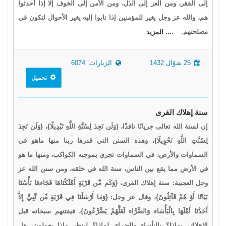
إلى الفقر، ومن العز إلى الذل، ومن الأمن إلى الخوف إلا إذا أحدثوا
هم، والله عز وجل يغير للمؤمنين إذا تابوا إليه يغير الأحوال لتكون في
مصلحتهم.
.... المزيد
25 شوّال 1432
الزيارات: 6074
تحميل
سنة إهلاك القرى
إن لسنة الله تعالى جريانًا نافذًا، {وَلَن تَجِدَ لِسُنَّةِ اللَّهِ تَبْدِيلًا}، {وَلَن تَجِدَ
لِسُنَّتِ اللَّهِ تَحْوِيلًا}، وهذه السنن التي قدرها ربنا منها ماهو في
السماوات والأرض، في السماوات تجري بموجبه الكواكب، ومنها ما هو
في الأرض مما يقع بين الناس، سنة الله في خلقه، ومن سنن الله عز
وجل العجيبة: سنة إهلاك القرى، {وَكَم مِّن قَرْيَةٍ أَهْلَكْنَاهَا فَجَاءهَا بَأْسُنَا
بَيَاتًا أَوْ هُمْ قَآئِلُونَ}، وقال عز وجل: {وَمَا أَرْسَلْنَا فِي قَرْيَةٍ مِّن نَّبِيٍّ إِلاَّ
أَخَذْنَا أَهْلَهَا بِالْبَأْسَاء وَالضَّرَّاء لَعَلَّهُمْ يَضَّرَّعُونَ}، فيفتنهم سبحانه قبل
الإهلاك، بماذا؟ بالبأساء والضراء، لماذا؟ لينظر ماذا يعملون، هل