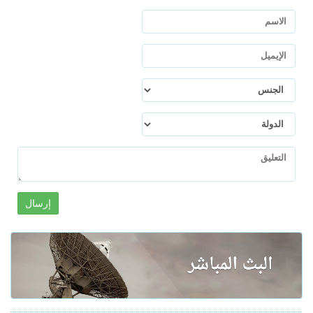
إرسال