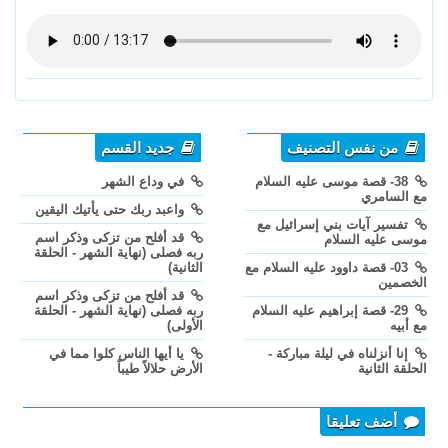
من نفس التصنيف
جديد القسم
38- قصة موسى عليه السلام
في وداع الشهر
مع السامري
واعبد ربك حتى يأتيك اليقين
تفسير آيات بني إسرائيل مع
قد أفلح من تزكى وذكر اسم
موسى عليه السلام
ربه فصلى (نهاية الشهر - الحلقة
03- قصة داوود عليه السلام مع
الثانية)
الخصمين
قد أفلح من تزكى وذكر اسم
29- قصة إبراهيم عليه السلام
ربه فصلى (نهاية الشهر - الحلقة
مع أبيه
الأولى)
إنا أنزلناه في ليلة مباركة -
يا أيها الناس كلوا مما في
الحلقة الثانية
الأرض حلالاً طيباً
أضف تعليقا