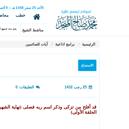
الأحد
25
صفر
1448 هـ
::
9
أغ
خطب
محاض
يتم بث جميع ال
مناشط الشيخ
الرئيسية
برامج اذاعية
آيات للصائمين
الاستماع
25 رجب 1432
التعليقات: 0
قد أفلح من تزكى وذكر اسم ربه فصلى (نهاية الشهر 
الحلقة الأولى)