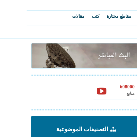
مقاطع مختارة
كتب
مقالات
608000
متابع
التصنيفات الموضوعية