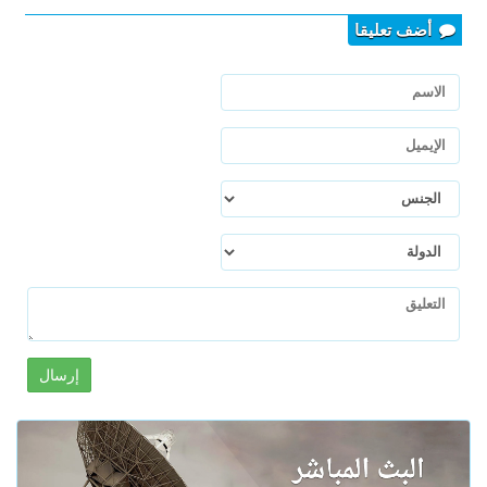
أضف تعليقا
إرسال