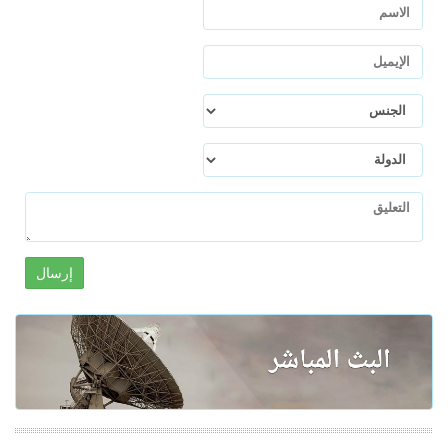
إرسال