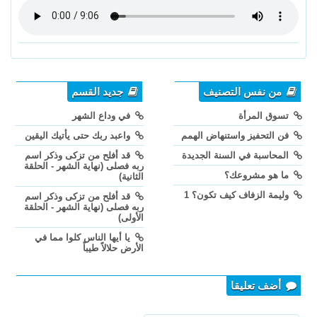
من نفس التصنيف
جديد القسم
تسوق المرأة
في وداع الشهر
فن التحفيز واستنهاض الهمم
واعبد ربك حتى يأتيك اليقين
المحاسبة في السنة الجديدة
قد أفلح من تزكى وذكر اسم
ربه فصلى (نهاية الشهر - الحلقة
ما هو مشروعك؟
الثانية)
وليمة الزفاف كيف تكون؟ 1
قد أفلح من تزكى وذكر اسم
ربه فصلى (نهاية الشهر - الحلقة
الأولى)
يا أيها الناس كلوا مما في
الأرض حلالاً طيباً
أضف تعليقا