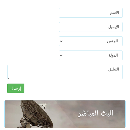
إرسال