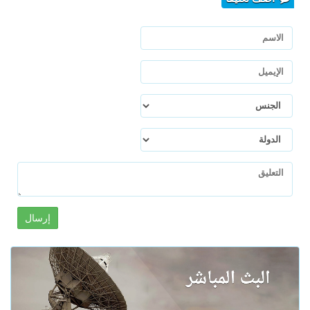
إرسال