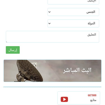
إرسال
607000
متابع