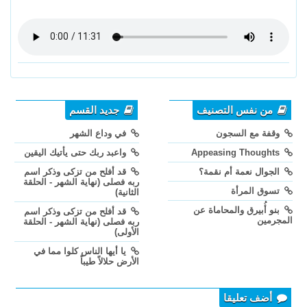
من نفس التصنيف
جديد القسم
وقفة مع السجون
في وداع الشهر
Appeasing Thoughts
واعبد ربك حتى يأتيك اليقين
الجوال نعمة أم نقمة؟
قد أفلح من تزكى وذكر اسم
ربه فصلى (نهاية الشهر - الحلقة
تسوق المرأة
الثانية)
بنو أُبيرق والمحاماة عن
قد أفلح من تزكى وذكر اسم
المجرمين
ربه فصلى (نهاية الشهر - الحلقة
الأولى)
يا أيها الناس كلوا مما في
الأرض حلالاً طيباً
أضف تعليقا