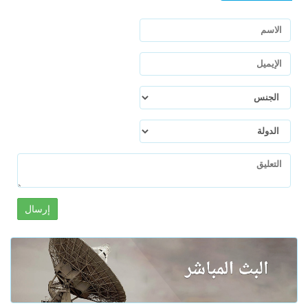
إرسال