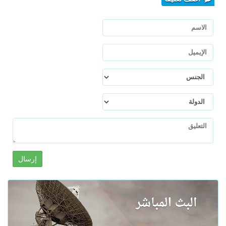
إرسال