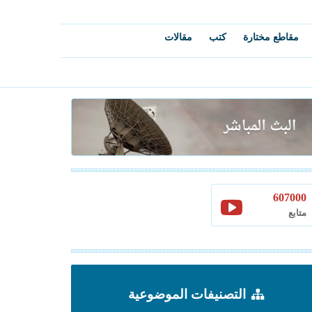
مقاطع مختارة
كتب
مقالات
607000
متابع
التصنيفات الموضوعية