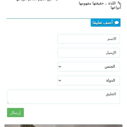
اللذة .. حقيقتها مفهومها
أنواعها
أضف تعليقا
إرسال