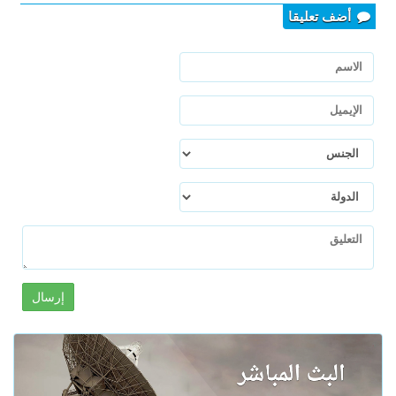
أضف تعليقا
إرسال