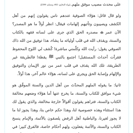
على محدث مصيب موفق ملهم.
[رواه البخاري: 402، ومسلم: 2399].
ولو قال قائل: هؤلاء الصوفية عندهم ناس يقولون إنهم من أهل
الكشف ويصيبون وتأتيهم إلهامات فيقال: انظر أولاً ما هو المصدر؟
الآن عمر

مصدره الحق الذي جرى على لسانه فقهه بالكتاب
والسنة، ويقذف الله في قلب أوليائه ما يشاء، هذا توفيق من الله ذاك
الصوفي يقول: رأيت الله وكلّمني مباشرة! كُشف لي اللوح المحفوظ
فقرأت أحداث المستقبل! اجتمع بالنبي ﷺ يقظة! فالطريقة غير
الطريقة، تلك الله يقذف في قلب عمر من نور الإيمان والتوفيق
والإلهام وإصابة الحق ويجري على لسانه، هؤلاء عالم آخر، هذا أولاً.
ثانيا: ما يقوله الملهم المحدّث من أهل الدين والسنة الموفّق هو
شيء موافق للكتاب والسنة، ما يخرج عنها أما هؤلاء وضعهم مخالفة
الكتاب والسنة، فتراهم يقولون أقوالاً خارجة مخالفة، والذي يقول لك
هذا استثناء وهذه خصوصية لنا، وهذا حكم خاص بنا، وهذا يجوز لنا ما
لا يجوز لغيرنا، والباطنية أهل الرفض يلصقون بالأئمة، والإمام ينسخ
الكتاب والسنة، والأئمة يفعلون، ولهم أحكام خاصة، فالفرق كبير؛ في