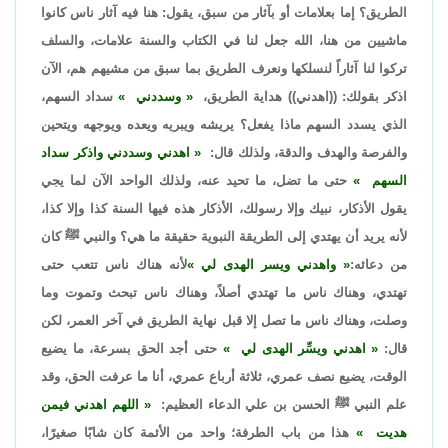
الطريق؟ إما بعلامات أو بآثار من سبق، يقول: هنا فيه آثار ناس كانوا
ماشيين من هنا، الله جعل لنا في الكتاب والسنة علامات، والسلف
تركوا لنا آثاراً لنسلكها ونعرف الطريق بما سبق من مشيهم هم، الآن
اذكر بقولك: ((اهدني)) هداية الطريق،
وسددني
سداد السهم،
الذي يسدد السهم ماذا يفعل؟ يريشه ويبريه ويعده ويوجهه ويتحين
والفرصة والهدف والدقة، ولذلك قال:
اهدني وسددني واذكر سداد
السهم
حتى ما تضل، ما تحيد عنه، ولذلك الواحد الآن لما يجي
يقول الأذكار، نبيك وإلا رسولك، الأذكار هذه فيها السنة كذا وإلا كذا،
لأنه يريد أن يهتدي إلى الطريقة النبوية حقيقة ما هي؟ والنبي ﷺ كان
من دعائه:
واهدني ويسر الهدى لي
لأنه هناك ناس تتعب حتى
تهتدي، وهناك ناس ما تهتدي أصلاً، وهناك ناس تبحث وتموت وما
وصلت، وهناك ناس ما تصل إلا قبل نهاية الطريق في آخر العمر، لكن
قال:
اهدني ويسِّر الهدى لي
حتى أجد الحق بسرعة، ما يضيع
الوقت، يضيع نصف عمري، ثلاثة أرباع عمري، أنا ما عرفت الحق، وقد
علم النبي ﷺ الحسن بن علي الدعاء العظيم:
اللهم اهدني فيمن
هديت
هذا من باب الطرفة؛ واحد من الأئمة كان شابًا صغيرًا،