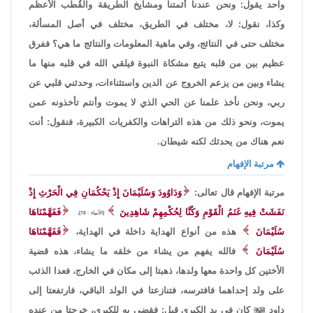
واحد يقول: ونحن عندنا أئمتنا ومشايخ الطريقة والقُطب الأعظم
وكذا، نقول: لا، مختلف في الطريق، مختلف في أصل المسألة،
مختلف حتى في النتائج، وفي ماهية المعلومات والنتائج ما هي؟ ففرق
عظيم بين من قلبه يتبع مشكاة النبوة فيلقي الله في قلبه منها ما
يشاء وبين من يزعم الخروج عن الدين واستثناءات، وحدثني قلبي عن
ربي، ونحن نأخذ علمنا عن الحي الذي لا يموت وأنتم تأخذونه عمن
يموت، ونحو ذلك من هذه التراهات والكفريات الكبيرة، فنقول: أنت
نعم هناك من يحدثك لكنه شيطان.
مرتبة الإفهام
مرتبة الإفهام قال تعالى:
وَدَاوُودَ وَسُلَيْمَانَ إِذْ يَحْكُمَانِ فِي الْحَرْثِ إِذْ
نَفَشَتْ فِيهِ غَنَمُ الْقَوْمِ وَكُنَّا لِحُكْمِهِمْ شَاهِدِينَ
فَفَهَّمْنَاهَا
[الأنبياء : 78]،
سُلَيْمَانَ
هذه من أنواع الهداية داخلة في الهداية،
فَفَهَّمْنَاهَا
سُلَيْمَانَ
فالله يفهم من يشاء من خلقه ما يشاء، هذه قضية
الأختين كل واحدة معها ولدها، ذهبتا إلى مكان في الخارج، فعدا الذئب
على ولد إحداهما فافترسه، فتنازعتا في الولد الباقي، فارتفعتا إلى
داود

كان في يد الكبرى قيل: فقضى به للكبرى، خرجتا من عنده