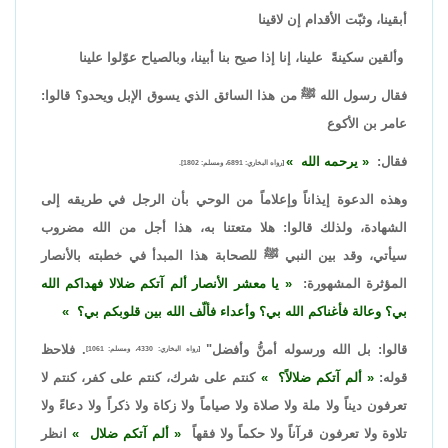
أبقينا، وثبّت الأقدام إن لاقينا
وألقين سكينةً علينا، إنا إذا صيح بنا أبينا، وبالصياح عوّلوا علينا
فقال رسول الله ﷺ من هذا السائق الذي يسوق الإبل ويحدو؟ قالوا:
عامر بن الأكوع
فقال:
يرحمه الله
[رواه البخاري: 6891، ومسلم: 1802].
وهذه الدعوة إيذاناً وإعلاماً من الوحي بأن الرجل في طريقه إلى
الشهادة، ولذلك قالوا: هلا متعتنا به، هذا أجل من الله مضروب
سيأتي، وقد بين النبي ﷺ للصحابة هذا المبدأ في خطبته بالأنصار
المؤثرة المشهورة:
يا معشر الأنصار ألم آتكم ضلالا فهداكم الله
بي؟ وعالة فأغناكم الله بي؟ وأعداء فألّف الله بين قلوبكم بي؟
قالوا: بل الله ورسوله أمنُّ وأفضل"
. فلاحظ
[رواه البخاري: 4330، ومسلم: 1061]
قوله:
ألم آتكم ضلالاً؟
كنتم على شرك، كنتم على كفر، كنتم لا
تعرفون ديناً ولا ملة ولا صلاة ولا صياماً ولا زكاة ولا ذكراً ولا دعاءً ولا
تلاوة ولا تعرفون قرآناً ولا حكماً ولا فقهاً
ألم آتكم ضلال
انظر