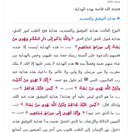
ومسلم: 1499].
فحجة الله قائمة بهذه الهداية.
هداية التوفيق والتسديد
النوع الثالث: هداية التوفيق والتسديد، هداية فتح القلب لنور الحق،
هداية قبول الحق اتباع الحق
وَاللَّهُ يَدْعُو إِلَى دَارِ السَّلَامِ وَيَهْدِي مَنْ
يَشَاءُ إِلَى صِرَاطٍ مُسْتَقِيمٍ
هذه الهداية ليست إلا عنده،
[يونس: 25]،
فعمهم بالدعوة على ألسنة رسله حجة منه عليهم، وخص بالهداية من
شاء منهم نعمة وفضلاً منه

هذه الهداية لا يقدر عليها إلا الله، لا ملك
مقرب، ولا نبي مرسل، ولا ولي، ولا عالم، ولا داعية، هذه هداية عند
رب العالمين، النبي ﷺ كم حاول مع عمه،
إِنَّكَ لَا تَهْدِي مَنْ أَحْبَبْتَ
وَلَكِنَّ اللَّهَ يَهْدِي مَنْ يَشَاءُ
لَيْسَ عَلَيْكَ هُدَاهُمْ
[القصص: 56]،
[البقرة:
ما هو الذي ليس عليه أي هداية؟ هداية التوفيق هذه عند الله،
272]،
ولذلك قال:
لَيْسَ عَلَيْكَ هُدَاهُمْ وَلَكِنَّ اللَّهَ يَهْدِي مَنْ يَشَاءُ
[البقرة:
ما الذي عند نبيه؟
وَإِنَّكَ لَتَهْدِي إِلَى صِرَاطٍ مُسْتَقِيم
[الشورى: 52]
272]،
التبيين الدلالة والإرشاد، ما الذي اختصّ نفسه به؟ هداية التوفيق هذه،
دخول نور الإيمان إلى القلب قلوب بني آدم بين أصبعين من أصابع