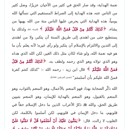
نعمة الهداية، وقد صار الحق في كثير من الأحيان عزيزًا، وضل كثير
من الناس عنه، هذه الهداية إلى الصراط المستقيم التي نسألها الله
يومياً، هذه الهداية التي يحرص عليها الناس منة من الله يهبها من
يشاء،
كَذَلِكَ كُنْتُمْ مِنْ قَبْلُ فَمَنَّ اللَّهُ عَلَيْكُمْ
ولذلك ما
[النساء: 94]،
يستطيع حتى من اهتدى إلى طريق السنة أن يتكبر، ولا من اهتدى
إلى التدين والالتزام بالإسلام أن يتكبر ولو رأى غيره؛ لأنه يعلم بأن ما
هو فيه نعمة الله، ولو شاء لكان مثل ذلك الغير، لكن الله الذي هداه
وهو الذي تولاه وهو الذي رحمه ولطف به،
كَذَلِكَ كُنْتُمْ مِنْ قَبْلُ
فَمَنَّ اللَّهُ عَلَيْكُمْ
قال ابن زيد - رحمه الله -: "كذلك كنتم كفرة
فمنّ الله عليكم بأن أسلمتم"
[تفسير القرطبي: 5/340].
الله ذكّر الصحابة بهذا، فهو المنعم بالأعمال، وهو المنعم بالثواب، وهو
المنعم بالقبول، وهو المنعم بالهداية للإيمان، وهو المنعم بتبيين
طريق الحق، والله

ذكرّ الأعراب الذين ما دخل الإسلام حقاً في
قلوبهم، ما دخل الإيمان في قلوبهم، لكن أسلموا بالكلمة، لكن
القلوب لا زالت، قال:
يَمُنُّونَ عَلَيْكَ أَنْ أَسْلَمُوا قُلْ لَا تَمُنُّوا عَلَيَّ
إِسْلَامَكُمْ بَلِ اللَّهُ يَمُنُّ عَلَيْكُمْ أَنْ هَدَاكُمْ لِلْإِيمَانِ إِنْ كُنْتُمْ صَادِقِينَ