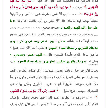
هداية التوفيق هذه العظيمة التي قال الله عنها:
مَن يَهْدِ اللَّهُ فَهُوَ
الْمُهْتَدِي
مَنْ يَهْدِ اللَّهُ فَهُوَ الْمُهْتَدِ وَمَنْ يُضْلِلْ فَلَنْ تَجِدَ لَهُ
[الأعراف 178]
وَلِيًّا مُرْشِدًا
النبي ﷺ شرح لعلي

شرح له أمرا جميلاً جليلاً
[الكهف17] ،
متعلقاً بهذه الهداية ماذا قال ﷺ لعلي بن أبي طالب؟ قال له:
يا
علي سل الله الهدى والسداد
حديث صحيح،
[رواه أحمد: 1124، والنسائي: 5210، والحاكم:
هذا الحديث قد ورد في صحيح
7700، وصححه الألباني في صحيح الجامع الصغير وزيادته: 7952]،
مسلم أيضاً دعاء بشأنه:
قل اللهم اهدني وسددني واذكر بالهدى
هدايتك الطريق والسداد سداد السهم
يعني أنت الآن ماذا تقول؟
ما هو الدعاء الذي علّمه؟ كلمتين، قال:
اللهم اهدني وسددني
وقال له:
واذكر بالهدى هدايتك الطريق والسداد سداد السهم
[رواه
مسلم: 2725].
يعني: اذكر في حال دعائك اهدني وسددني، اذكر هداية الطريق، كيف
يستدل الناس على الطرق؟ كيف الواحد إذا خرج للسفر يكون حريصاً
جدًا على معرفة الطريق؟ لو ما عرف الطريق يمكن يهلك في
الصحراء، موسى خرج يقول:
عَسَى رَبِّي أَنْ يَهْدِيَنِي سَوَاءَ السَّبِيلِ
وهداية الطريق هذه التي فيها تحري وتفكير وإعمال
[القصص: 22]،
الفكر، أين العلامات في آثار من سبقنا؟ بعض الناس الآن كيف يعرف