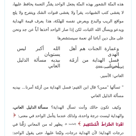
هذه المنّة الشعور بهذه المنّة يجعل الواحد يقدِّر النعمة يحافظ عليها،
لا يغشى كتب الشبهات، يقرأ ولا يغشى قنوات الشك ويتفرج ولا يلج
مواقع الريب والبدع ويعرض نفسه للهلكة، هذا يعرف قيمة الهداية
ويدعو ويسأل الله الثبات، لكن إذا صار الواحد أخذها أباً عن جد ونحن
على مثل دين آبائنا أي نعمة سيستشعرها
وعمارة الجنات هم أهل
الله أكبر ليس
الهدى
يستويان
فسل الهداية من أزمّة
بيديه مسألة الذليل
أمرنا
العاني
[نونية ابن القيم: 286].
العاني: الأسير.
" تسألها "ممن؟ قال ابن القيم: فسل الهداية من أزمّة أمرنا... بيديه
مسألة الذليل العاني
وكيف تكون حالك وأنت تسأل الهداية؟
مسألة الذليل العاني،
والهداية ليست درجة واحدة، ولذلك عندما يتأمل الواحد في معنى:
اهْدِنَا الصِّرَاطَ الْمُسْتَقِيمَ
يظهر له من المعاني رَقِّنا في
[الفاتحة: 6]،
درجات الهداية؛ لأن الهداية درجات، وثبّتنا عليها، حتى يقول الواحد: