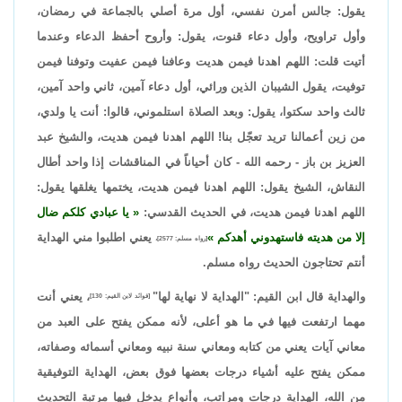
يقول: جالس أمرن نفسي، أول مرة أصلي بالجماعة في رمضان،
وأول تراويح، وأول دعاء قنوت، يقول: وأروح أحفظ الدعاء وعندما
أتيت قلت: اللهم اهدنا فيمن هديت وعافنا فيمن عفيت وتوفنا فيمن
توفيت، يقول الشيبان الذين ورائي، أول دعاء آمين، ثاني واحد آمين،
ثالث واحد سكتوا، يقول: وبعد الصلاة استلموني، قالوا: أنت يا ولدي،
من زين أعمالنا تريد تعجّل بنا! اللهم اهدنا فيمن هديت، والشيخ عبد
العزيز بن باز - رحمه الله - كان أحياناً في المناقشات إذا واحد أطال
النقاش، الشيخ يقول: اللهم اهدنا فيمن هديت، يختمها يغلقها يقول:
اللهم اهدنا فيمن هديت، في الحديث القدسي:
يا عبادي كلكم ضال
إلا من هديته فاستهدوني أهدكم
يعني اطلبوا مني الهداية
[رواه مسلم: 2577]،
أنتم تحتاجون الحديث رواه مسلم.
والهداية قال ابن القيم: "الهداية لا نهاية لها"
، يعني أنت
[فوائد لابن القيم: 130]
مهما ارتفعت فيها في ما هو أعلى، لأنه ممكن يفتح على العبد من
معاني آيات يعني من كتابه ومعاني سنة نبيه ومعاني أسمائه وصفاته،
ممكن يفتح عليه أشياء درجات بعضها فوق بعض، الهداية التوفيقية
من الله، الهداية درجات ومراتب، وأنواع يدخل فيها مرتبة التحديث