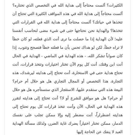
الكثيرات؟ ألست محتاجاً إلى هداية الله في التخصص الذي تختاره؟
ألست محتاجاً إلى هداية الله في هذه المواقف الكثيرة التي تحتاج أن
تتخذها في حياتك؟ ألست محتاجاً إلى هداية الله في القرارات التي
تتخذها؟ والهداية نحن نحتاجها حتى في شيء مضى لنحاسب أنفسنا
عليه؛ لأن الهداية إذا ما حصلت ما ترى أنت الذي فعلته، لو كان خطأ
لا تراه خطأ، لكن لو هداك تحس بأن ما فعلته خطأ فتصحح وتتوب، إذا
كان صواباً تشكر الله، - هذه الهداية في الماضي - الهداية في الحال
أنت ابن وقتك، أنت كل يوم الآن تختار اختيارات وتتخذ قرارات، أنت
تحتاج هداية حتى في الاستخارة، أنت تحتاج إلى هدايته ليرشدك، هذه
التجارة، هذا التخصص أو المجال التجاري هل هو حلال أم حرام؟
البيعة هذه التي ستقدم عليها، الاستئجار الذي ستستأجره هل هو حلال
أو حرام؟ هل هو موافق للشرع أو لا؟ أنت تحتاج إلى هدايته لتقرر
هذه الهداية في الحال، الآن وأنت تتخذ قرارات كل يوم تحتاج إلى
هدايته اضطراراً، أنت مضطر إليه وإلا ممكن تجلب على نفسك
الدمار، ممكن تختار اختياراً يضرك غاية الضرر، ولذلك مسألة الهداية
العبد لا ينفك عن الحاجة إليها