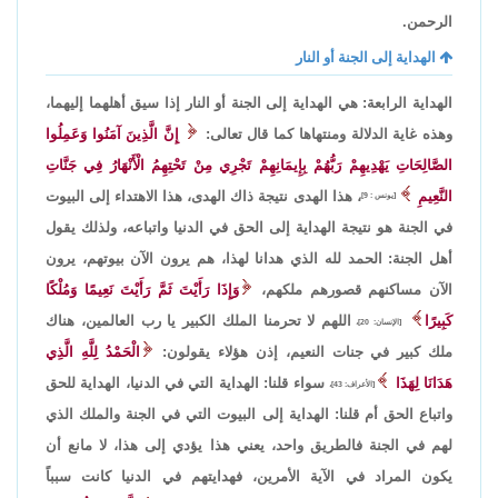
الرحمن.
الهداية إلى الجنة أو النار
الهداية الرابعة: هي الهداية إلى الجنة أو النار إذا سيق أهلهما إليهما،
وهذه غاية الدلالة ومنتهاها كما قال تعالى:
إِنَّ الَّذِينَ آمَنُوا وَعَمِلُوا
الصَّالِحَاتِ يَهْدِيهِمْ رَبُّهُمْ بِإِيمَانِهِمْ تَجْرِي مِنْ تَحْتِهِمُ الْأَنْهَارُ فِي جَنَّاتِ
النَّعِيمِ
، هذا الهدى نتيجة ذاك الهدى، هذا الاهتداء إلى البيوت
[يونس : 9]
في الجنة هو نتيجة الهداية إلى الحق في الدنيا واتباعه، ولذلك يقول
أهل الجنة: الحمد لله الذي هدانا لهذا، هم يرون الآن بيوتهم، يرون
الآن مساكنهم قصورهم ملكهم،
وَإِذَا رَأَيْتَ ثَمَّ رَأَيْتَ نَعِيمًا وَمُلْكًا
كَبِيرًا
اللهم لا تحرمنا الملك الكبير يا رب العالمين، هناك
[الإنسان: 20]،
ملك كبير في جنات النعيم، إذن هؤلاء يقولون:
الْحَمْدُ لِلَّهِ الَّذِي
هَدَانَا لِهَذَا
سواء قلنا: الهداية التي في الدنيا، الهداية للحق
[الأعراف: 43]،
واتباع الحق أم قلنا: الهداية إلى البيوت التي في الجنة والملك الذي
لهم في الجنة فالطريق واحد، يعني هذا يؤدي إلى هذا، لا مانع أن
يكون المراد في الآية الأمرين، فهدايتهم في الدنيا كانت سبباً