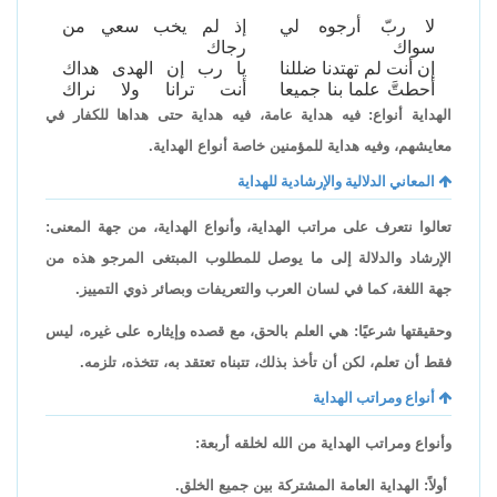
لا ربّ أرجوه لي
إذ لم يخب سعي من
سواك
رجاك
إن أنت لم تهتدنا ضللنا
يا رب إن الهدى هداك
أحطتَّ علما بنا جميعا
أنت ترانا ولا نراك
الهداية أنواع: فيه هداية عامة، فيه هداية حتى هداها للكفار في
معايشهم، وفيه هداية للمؤمنين خاصة أنواع الهداية.
المعاني الدلالية والإرشادية للهداية
تعالوا نتعرف على مراتب الهداية، وأنواع الهداية، من جهة المعنى:
الإرشاد والدلالة إلى ما يوصل للمطلوب المبتغى المرجو هذه من
جهة اللغة، كما في لسان العرب والتعريفات وبصائر ذوي التمييز.
وحقيقتها شرعيًا: هي العلم بالحق، مع قصده وإيثاره على غيره، ليس
فقط أن تعلم، لكن أن تأخذ بذلك، تتبناه تعتقد به، تتخذه، تلزمه.
أنواع ومراتب الهداية
وأنواع ومراتب الهداية من الله لخلقه أربعة:
أولاً: الهداية العامة المشتركة بين جميع الخلق.