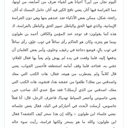
اليوم نجار، من أين؟ أحياناً هي أشياء تعرف من أصابعه، من لونها،
مما الفراسة فيها آثار، يعني نافخ الكير فيه آثار، حامل المسك له آثار،
رائحة، شكل، ممكن بعض الأذكياء تجد عندهم منها وهي دون الفراسة
الإيمانية، والذي فيها الحق والباطل تمييز الحق والباطل بالفراسة، لا،
هذه كما يقولون: قد توجد عند المؤمن والكافر، أحمد بن طولون
بينما هو يتنزه، وكان هو الحاكم رأى سائلاً في ثوب خلِق، رأى سائلاً
في ثوب بالٍ، فوضع دجاجة في رغيف، وحلوى، وأمر بعض الغلمان أن
يدفعها إليه، فلما وقعت في يده لم يهش ولم يعبأ بها فقال للغلام:
جئني به، فجاءه، فلما وقف أمامه استنطقه فأحسن الجواب، يعني
قال كلاماً ولم يضطرب من هيبته، فقال: هات الكتب التي معك
واصدقني من بعثك؟ طلعوا من عفشه هذا، فتشوه، هات الكتب التي
معك، اصدقني من الذي أرسلك؟ فقد صحّ عندي أنك صاحب خبر،
يعني جاسوس وأحضر السياط تهديدًا، فاعترف الرجل، قال: أنا فعلاً
جاسوس، أرسلت لأبحث في أخباركم في البلد، فقال بعض جلسائه
-يعني جلساء ابن طولون -: والله إن هذا سحر كيف اكتشفه؟ فقال
ابن طولون: والله ما هو بسحر ولكنها فراسة، رأيت سوء حاله