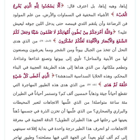
إياها، وهبه إياها، بل اعترف قال:
أَلَّا يَسْجُدُوا لِلَّهِ الَّذِي يُخْرِجُ
الْخَبْءَ
الأشياء المخفية في السماوات والأرض، من علم المولود
فن الرضاعة وأن يلتقم الثدي فيمصه حتى يدخل اللبن جوفه ليعيش
عليه؟
وَاللَّهُ أَخْرَجَكُمْ مِنْ بُطُونِ أُمَّهَاتِكُمْ لَا تَعْلَمُونَ شَيْئًا وَجَعَلَ لَكُمُ
السَّمْعَ وَالْأَبْصَارَ وَالْأَفْئِدَةَ لَعَلَّكُمْ تَشْكُرُونَ
من الذي هدى
[النحل: 78]،
النحل أن تتخذ من الجبال بيوتاً ومن الشجر ومما يعرشون ويصنعون
لها من الأبنية والمناحل؟ تأوي إلى بيوتها وتصنع غذاءها وغذاءنا،
وتطعم ملكاتها، من الذي هداها إلى هذه الطريقة العجيبة في البناء
المحكم، وهذه الخلايا السداسية المدهشة؟
الَّذِي أَعْطَى كُلَّ شَيْءٍ
خَلْقَهُ ثُمَّ هَدَى
من الذي هدى هذه الطيور المهاجرة التي
[طه: 50]،
تقطع أحياناً جيئة وذهاباً خمسين ألف كم؟ وتستمر أحياناً في الطيران
مئة ساعة متواصلة! من الذي علّمها الاتجاهات لتعبر المحيطات
والبراري والصحاري؟ من الذي علّمها أن تخزن الذرة في جسمها دُهناً
يعينها في رحلتها في هذا الطيران الطويل؟ الدقة العجيبة في معرفة
الاتجاهات، لو انحرف هذا الطير درجة واحدة في بداية إقلاعه سينتهي
إلى كم ألف كيلو بعيداً عن الجهة التي فيها مصلحته؟ وطيور تهاجر