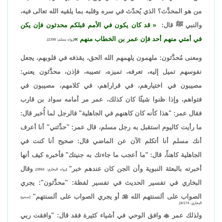
من هو المحدَّث؟ الذي يُحدّث في سره وقلبه بما يلقيه الله تعالى فيه،
والنبي ﷺ قال:
قد كان يكون في الأمم قبلكم محدثون فإن يكن
في أمتي منهم أحد فإن عمر بن الخطاب منهم
[رواه مسلم: 2398].
ومعنى مُحدَّثون: ملهمون يلهمهم الله الحق، يقذفه في قلوبهم، يجعل
نفوسهم تميل إليه، تعرفه، تميزه، تصيبه، فإذن، محدَّثون يعني:
مصيبون في اختيارهم، في قراراهم، في كلامهم، مصيبون في
فتواهم، وإذا ظنوا شيئًا كان كذلك، عمر مر أمامه سواد بن قارب
فقال عمر: "هذا كأنه كان كاهنهم في الجاهلية" فالرجل لما أُخبر قال:
ما رأيت كاليوم استقبل به رجل مسلم، قال عمر: "حدِّثني" أنا أعرف
أنك مسلم أنا أتكلم الآن عن الماضي قال: صحيح أنا كنت في
الجاهلية كاهناً، قال: "ما أعجب ما جاءتك به جنيتك" فأخبره كيف أنها
أخبرته بالبعثة النبوية وأن الجن كان عندهم خبر"
وقال
[رواه البخاري: 3866]،
البخاري في تفسير الحديث في تفسير لفظة: "محدِّثون": يجري
الصواب على ألسنتهم الله

أو يجري الصواب على ألسنتهم"
[صحيح
البخاري: 4/174].
ولذلك عمر

وافق الوحي في أشياء كثيرة فقد قال: "وافقت ربي