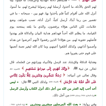
عَلَى الْهُدَىٰ
هديناهم دلالة الهداية والإرشاد، ما قبلوا، بيّنا
لهم الحق بالأدلة، ما أخذوا، أرسلنا لهم رسولنا ليشرح لهم، ما آمنوا،
أنزل الله على أقوام كتباً فلم يأخذوا بها، فهو بين - سبحانه - ما في
تقصير من ربنا أبدًا، أرسل كتباً، أنزل أدلة، نصب شواهد، وضع
علامات، لكن الناس هؤلاء يرفضون، والذي ما بلغه يمتحنه يوم
القيامة، ما يظلم الله أحداً فهداهم هداية البيان والدلالة فلم يهتدوا
فأضلهم عقوبة لهم، من هؤلاء؟ الذين رفضوا؛ لأنهم أعرضوا عن هداه
وأصموا آذانهم، وكذلك أغلقوا أعينهم، وما كان الله ليغير نعمة أنعمها
على قوم حتى يغيروا هم.
وهداية الدلالة والإرشاد عند الرسل والأنبياء وورثتهم من العلماء، قال
تعالى عن نبيه ﷺ:
وَإِنَّكَ لَتَهْدِي إِلَى صِرَاطٍ مُسْتَقِيمٍ
[الشورى: 52]،
وقال تعالى عن أنبيائه:
رُسُلًا مُبَشِّرِينَ وَمُنْذِرِينَ لِئَلَّا يَكُونَ لِلنَّاسِ
عَلَى اللَّهِ حُجَّةٌ بَعْدَ الرُّسُلِ
ولذلك النبي ﷺ قال:
ليس
[النساء: 165]،
أحد أحب إليه العذر من الله من أجل ذلك أنزل الكتاب وأرسل الرسل
من أجل ذلك.
[رواه البخاري: 7416، ومسلم: 1499].
وفي رواية:
بعث الله المرسلين مبشرين ومنذرين
[رواه البخاري: 7416 ،