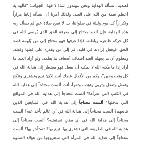
اهتدينا، نسأله الهداية ونحن مهتدون لماذا؟ فهذا الجواب؛ "فالهداية
أعظم نعمة من الله على العبد، ولذلك أمرنا أن نسأله إياها مراراً
وتكراراً كل يوم وليلة في صلواتنا، بل لا تصح صلاة عبدٍ لم يسأل ربه
هذه الهداية، فإن العبد محتاج إلى معرفة الحق الذي يُرضي الله في
كل حركة ظاهرة وباطنة، فإذا عرفها فهو محتاج إلى من يُلهمه قصد
الحق، فيجعل إرادته في قلبه، ثم إلى من يقدره على فعلها وفعله،
ومعلوم أن ما يجهله العبد أضعاف أضعاف ما يعلمه، ولو أراد العبد ما
أراد إذا ما مكنه الله لا يمكنه أن يفعل فهو مضطر إلى هداية الله في
كل وقت وحين"، وكم من الأفعال عندك أنت الآن؛ تبيع وتشتري وتنكح
وتفعل وتفعل وتربي وتؤدب وتقرأ، أنت ألست محتاجاً إلى هداية الله
في الكتب التي تقرأها؟ ألست محتاجاً إلى هداية الله في المواقع
التي تدخلها؟
ألست محتاجاً
إلى هداية الله في المتابعين الذين
تتابعهم؟ ألست محتاجاً إلى هداية الله في أي عالم تأخذ عنه؟ ألست
محتاجاً إلى هداية الله في أي مفتٍ تستفتيه؟ ألست محتاجاً إلى
هداية الله في الطريقة التي تشتري بها. تبيع بها؟ تستأجر بها؟ ألست
محتاجاً إلى هداية الله في المرأة التي ستتزوجها من هؤلاء النسوة