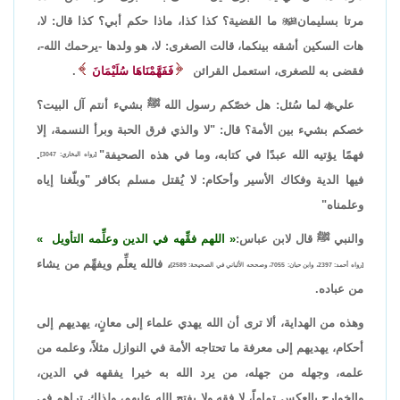
مرتا بسليمان

ما القضية؟ كذا كذا، ماذا حكم أبي؟ كذا قال: لا،
هات السكين أشقه بينكما، قالت الصغرى: لا، هو ولدها -يرحمك الله-،
فقضى به للصغرى، استعمل القرائن
فَفَهَّمْنَاهَا سُلَيْمَانَ
.
علي

لما سُئل: هل خصّكم رسول الله ﷺ بشيء أنتم آل البيت؟
خصكم بشيء بين الأمة؟ قال: "لا والذي فرق الحبة وبرأ النسمة، إلا
فهمًا يؤتيه الله عبدًا في كتابه، وما في هذه الصحيفة"
.
[رواه البخاري: 3047]
فيها الدية وفكاك الأسير وأحكام: لا يُقتل مسلم بكافر "وبلّغنا إياه
وعلمناه"
والنبي ﷺ قال لابن عباس:
اللهم فقِّهه في الدين وعلِّمه التأويل
، فالله يعلِّم ويفهِّم من يشاء
[رواه أحمد: 2397، وابن حبان: 7055، وصححه الألباني في الصحيحة: 2589]
من عباده.
وهذه من الهداية، ألا ترى أن الله يهدي علماء إلى معانٍ، يهديهم إلى
أحكام، يهديهم إلى معرفة ما تحتاجه الأمة في النوازل مثلاً، وعلمه من
علمه، وجهله من جهله، من يرد الله به خيرا يفقهه في الدين،
والخوارج بالعكس تماماً، لا فقه ولا يفتح الله عليهم، ولذلك تراهم في