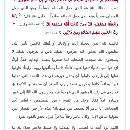
فالله

هو الذي جعل المسلم مسلماً، وهو الذي جعل
[الحجرات: 17]،
المصلي مصلياً وهو الذي جعل الصائم صائماً، الخليل

قال:
رَبَّنَا
وَاجْعَلْنَا مُسْلِمَيْنِ لَكَ وَمِنْ ذُرِّيَّتِنَا أُمَّةً مُسْلِمَةً لَكَ
وقال:
[البقرة: 128]،
رَبِّ اجْعَلْنِي مُقِيمَ الصَّلَاةِ وَمِنْ ذُرِّيَّتِي
.
[إبراهيم: 40]
فالمنة لله الذي يجعلك أنت وأولادك أو أهلك قائمين بأمر الله،
تطيعون الله، تصلون لله، تعرفون القبلة، ناس ما يعرفون القبلة، لا
يسجدون لله سجدة، الصحابة لما شعروا بنعمة الهداية حقاً، أولاً:
ازدادوا منها، ثانياً: ثبتوا عليها، ثالثاً: دائماً يسألونها ربهم، رابعاً: حاولوا
نقلها إلى غيرهم، حاولوا أن يدخل غيرهم في هذه النعمة التي دخلوا
فيها، ودائماً كانوا يذكرون نعمة ربهم، ألم تر أن سلمة بن الأكوع

قد روى في ذلك المشهد الذي خرجوا فيه مع رسول الله ﷺ إلى خيبر
وساروا ليلاً فقال رجل من القوم - من المسلمين - لعامر أحد
الصحابة: "يا عامر ألا تسمعنا من هنيهاتك" هذه الأراجيز القصار التي
يقولها سائق الإبل وكان عامر رجلاً شاعراً فنزل يحدو بالقوم يقول:
اللهم لولا أنت ما اهتدينا، ولا تصدقنا ولا صلينا، فاغفر فداءً لك ما