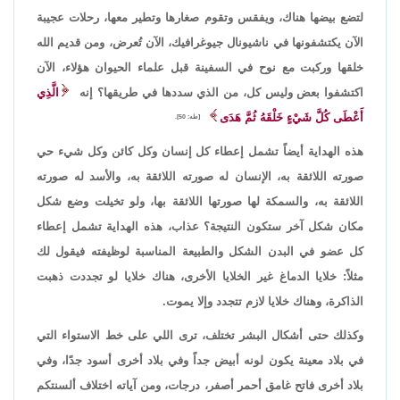
لتضع بيضها هناك، ويفقس وتقوم صغارها وتطير معها، رحلات عجيبة
الآن يكتشفونها في ناشيونال جيوغرافيك، الآن تُعرض، ومن قديم الله
خلقها وركبت مع نوح في السفينة قبل علماء الحيوان هؤلاء، الآن
اكتشفوا بعض وليس كل، من الذي سددها في طريقها؟ إنه
الَّذِي
أَعْطَى كُلَّ شَيْءٍ خَلْقَهُ ثُمَّ هَدَى
[طه: 50].
هذه الهداية أيضاً تشمل إعطاء كل إنسان وكل كائن وكل شيء حي
صورته اللائقة به، الإنسان له صورته اللائقة به، والأسد له صورته
اللائقة به، والسمكة لها صورتها اللائقة بها، ولو تخيلت وضع شكل
مكان شكل آخر ستكون النتيجة؟ عذاب، هذه الهداية تشمل إعطاء
كل عضو في البدن الشكل والطبيعة المناسبة لوظيفته فيقول لك
مثلاً: خلايا الدماغ غير الخلايا الأخرى، هناك خلايا لو تجددت ذهبت
الذاكرة، وهناك خلايا لازم تتجدد وإلا يموت.
وكذلك حتى أشكال البشر تختلف، ترى اللي على خط الاستواء التي
في بلاد معينة يكون لونه أبيض جداً وفي بلاد أخرى أسود جدًا، وفي
بلاد أخرى فاتح غامق أحمر أصفر، درجات، ومن آياته اختلاف ألسنتكم