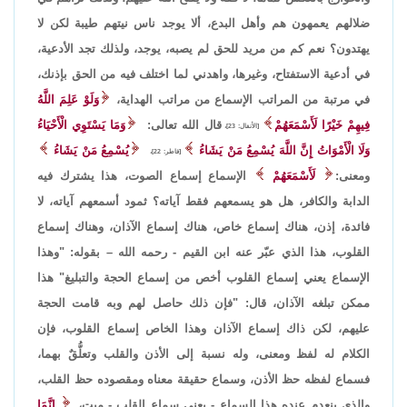
ضلالهم يعمهون هم وأهل البدع، ألا يوجد ناس نيتهم طيبة لكن لا
يهتدون؟ نعم كم من مريد للحق لم يصبه، يوجد، ولذلك تجد الأدعية،
في أدعية الاستفتاح، وغيرها، واهدني لما اختلف فيه من الحق بإذنك،
في مرتبة من المراتب الإسماع من مراتب الهداية،
وَلَوْ عَلِمَ اللَّهُ
فِيهِمْ خَيْرًا لَأَسْمَعَهُمْ
قال الله تعالى:
وَمَا يَسْتَوِي الْأَحْيَاءُ
[الأنفال: 23]،
وَلَا الْأَمْوَاتُ إِنَّ اللَّهَ يُسْمِعُ مَنْ يَشَاءُ
يُسْمِعُ مَنْ يَشَاءُ
[فاطر: 22]،
ومعنى:
لَأَسْمَعَهُمْ
الإسماع إسماع الصوت، هذا يشترك فيه
الدابة والكافر، هل هو يسمعهم فقط آياته؟ ثمود أسمعهم آياته، لا
فائدة، إذن، هناك إسماع خاص، هناك إسماع الآذان، وهناك إسماع
القلوب، هذا الذي عبّر عنه ابن القيم - رحمه الله – بقوله: "وهذا
الإسماع يعني إسماع القلوب أخص من إسماع الحجة والتبليغ" هذا
ممكن تبلغه الآذان، قال: "فإن ذلك حاصل لهم وبه قامت الحجة
عليهم، لكن ذاك إسماع الآذان وهذا الخاص إسماع القلوب، فإن
الكلام له لفظ ومعنى، وله نسبة إلى الأذن والقلب وتعلُّقٌ بهما،
فسماع لفظه حظ الأذن، وسماع حقيقة معناه ومقصوده حظ القلب،
والذي ينعدم عنده هذا السماع - يعني سماع القلب - ميت،
إِنَّمَا