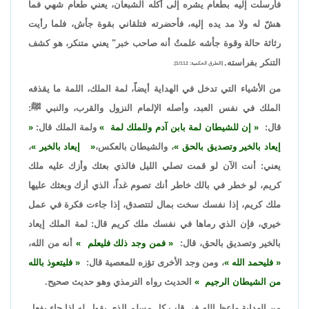
فأرسلت إليه بطعام يشره إلى أكله الشبعان، يعني طعام شهي فما
هشّ له ولا مد يده إليه، فأحضرته فتلقاني بقوة جأش، فلما رأيت
رثاثة حالة وقوة جأشه علمتُ أنه صاحب خبر" يعني متنكر، هو كشف
التنكر بفراسته.
[الطرق الحكمية: 1/112].
من الأشياء التي تدخل في الهداية أيضاً، لمة الملك، اللمة ما يقذفه
الملك في نفس العبد، وأصله الإلمام النزول والقرب، والنبي ﷺ:
قال:
إن للشيطان لمة بابن آدم وللملك لمة
ولمة الملك قال:
إيعاد بالخير وتصديق بالحق
، والشيطان بالعكس،
إيعاد بالخير
،
يعني: أنت الآن لو قمت تصلي الليل فالذي بعثك وأزك عليه ملك
كريم، لو خطر في بالك خاطر أنك تصوم غداً، الذي أزك وبعثك عليها
ملك كريم، إذا نفسك سخت بمال لتتصدق، إذا جاءت فكرة في عمل
خيري، فإن الذي رماها في نفسك ملك كريم قال: لمة الملك إيعاد
بالخير وتصديق بالحق، قال:
فمن وجد ذلك فليعلم
أنه من الله،
فليحمد الله
، ومن وجد الأخرى تؤزه للمعصية قال:
فليتعوذ بالله
من الشيطان الرجيم
الحديث رواه الترمذي وهو حديث صحيح.
من الهداية واعظ الله في قلب كل مسلم الذي يقول له إذا جاء يفعل