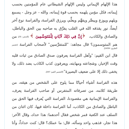
هذا الإلهام الإيماني وليس الإلهام الشيطاني عام للمؤمنين بحسب
إيمانه، فكل مؤمن يلهمه بحسب قوة إيمانه، والله - عز وجل - يسمع
ويلهم ويوزع ويبصِّر ويفهِّم ويعلِّم، ويرزق الفراسة، والفراسة نوع آخر
أيضاً، نور يقذفه الله في القلب يفرِّق به صاحبه بين الحق والباطل،
والصادق والكاذب،
إِنَّ فِي ذَلِكَ لَآيَاتٍ لِلْمُتَوَسِّمِينَ
من
[الحجر: 75]،
هم المتوسمون؟ قال مجاهد: "للمتفرِّسين" لأصحاب الفراسة
. [تفسير
الطبري: 14/94].
قال ابن القيم: "وأهل الفراسة يعرفون صدق الصادق من ثبات قلبه
وقت الإخبار، وشجاعته ومهابته، ويعرفون كذب الكاذب بضد ذلك، ولا
يخفى ذلك إلا على ضعيف البصيرة"
[التفسير القيم: 347].
هذه الفراسة أشياء أحيانًا مما يلوح على الشخص من هيئته، من
طريقة كلامه، من تصرفاته المتفرس أو صاحب الفراسة يعرف،
والفراسة الإيمانية هي مقصودنا، الفراسة التي يُعرف فيها الحق من
الباطل والصادق من الكاذب، أما الفراسة داخلة فيها، كان اثنان من
السلف عند الكعبة فمر شخص فقال أحدهما: هذا حداد، وقال الآخر:
هذا نجار، فذهب واحد وسأله، قال: ما عملك؟ قال: كنت حداداً، وأنا