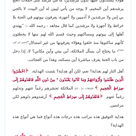
هؤلاء يستدلون عليها بدون مرشدين، ما في مرشد مثل حملات الحج
يرشدهم أين المخيم، لا يوجد من يأتي ليبين له أين البيت، لا بالجي
بي إس ولا مرشدين لا آدميين ولا أجهزة، يعرفون بيوتهم في الجنة بلا
خرائط ولا أجهزة ولا مرشدين كما قال مجاهد - رحمه الله -: "يهتدي
أهلها إلى بيوتهم ومساكنهم وحيث قسم الله لهم منها لا يخطئون
كأنهم ساكنوها منذ خلقوا وهؤلاء يعرفونها من غير استدلال"
[تفسير ابن كثير:
ما يحتاج أن يسأل الملائكة، أين بيتي وأين مكاني؟ لا، إذا دخل
7/310]،
من باب الجنة يعرف مباشرة أين مسكنه، وهذا من العجائب.
أهل النار لهم هداية؟ نعم، لكن أي هداية؟ بئست الهداية،
احْشُرُوا
الَّذِينَ ظَلَمُوا وَأَزْوَاجَهُمْ وَمَا كَانُوا يَعْبُدُونَ * مِنْ دُونِ اللَّهِ فَاهْدُوهُمْ إِلَى
صِرَاطِ الْجَحِيمِ
الملائكة تحشرهم رغماً عنهم وتدلهم
[الصافات: 22 - 23]،
رغماً عنهم
فَاهْدُوهُمْ إِلَى صِرَاطِ الْجَحِيمِ
أرشدوهم دلوهم لكن
مرغمين.
هداية التوفيق هذه مراتب هذه درجات هذه أنواع فما هي أنواع هذه
الهداية؟