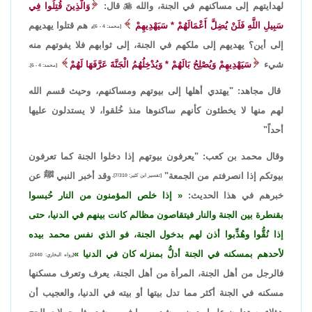
لهدايتهم إلى مساكنهم في الجنة، والله

قال:
وَالَّذِينَ قُتِلُوا فِي
سَبِيلِ اللَّهِ فَلَنْ يُضِلَّ أَعْمَالَهُمْ * سَيَهْدِيهِمْ
، هم قتلوا يهديهم
[محمد: 4 - 6]
إلى أين؟ يهديهم إلى ملكهم في الجنة، إلى ثوابهم فلا يفوتهم منه
شيء
سَيَهْدِيهِمْ وَيُصْلِحُ بَالَهُمْ * وَيُدْخِلُهُمُ الْجَنَّةَ عَرَّفَهَا لَهُمْ
[محمد: 4 - 6].
قال مجاهد: "يهتدي أهلها إلى بيوتهم ومساكنهم، وحيث قسم الله
لهم منها لا يخطئون كأنهم ساكنوها منذ خُلقوا، لا يستدلون عليها
أحداً"
وقال محمد بن كعب: "يعرفون بيوتهم إذا دخلوا الجنة كما تعرفون
بيوتكم إذا انصرفتم من الجمعة"
وقد أخبر النبي ﷺ عن
[تفسير ابن كثير: 7/310].
خبرهم في هذا الحديث:
إذا خلص المؤمنون من النار حُبسوا
بقنطرة بين الجنة والنار فيتقاصون مظالم كانت بينهم في الدنيا، حتى
إذا نُقُّوا وهُذِّبوا أذن لهم بدخول الجنة، فو الذي نفس محمد بيده
لأحدهم بمسكنه في الجنة أدلُّ بمنزله كان في الدنيا
[رواه البخاري: 2440].
فالرجل من أهل الجنة، المرأة من أهل الجنة، يعرف وتعرف مسكنها
مسكنه في الجنة أكثر مما تدل بيتها أو بيته في الدنيا، والعجيب أن