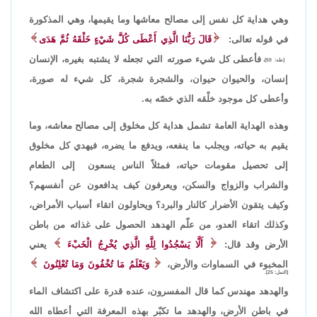
وهي هداية كل نفس إلى مصالح معاشها وما يقيمها، وهي المذكورة
في قوله تعالى:
قَالَ رَبُّنَا الَّذِي أَعْطَى كُلَّ شَيْءٍ خَلْقَهُ ثُمَّ هَدَى
فأعطى كل شيء صورته التي تجعله لا يشتبه بغيره، الإنسان
[طه: 50]،
إنسان، والحيوان حيوان، والشجرة شجرة، كل شيء له صورة،
وأعطى كل موجود خلْقه الذي خصّه به.
وهذه الهداية العامة تشمل هداية كل مخلوق إلى مصالح معاشه، وما
يقيم به حياته، ويجلب ما ينفعه، ويدفع ما يضره، فيهدي كل مخلوق
إلى تحصيل مقومات حياته، فمثلاً الناس يسعون إلى الطعام
والشراب والزواج والسكن، ويعرفون كيف يدافعون عن أنفسهم؟
وكيف يتقون الأضرار كالنار والبرد؟ ويحاولون اتقاء أسباب الأمراض،
وكذلك اتقاء العدو، من علّم الهدهد الحصول على غذائه من باطن
الأرض وقد قال:
أَلَّا يَسْجُدُوا لِلَّهِ الَّذِي يُخْرِجُ الْخَبْءَ
يعني
المخبوء في السماوات والأرض،
وَيَعْلَمُ مَا تُخْفُونَ وَمَا تُعْلِنُونَ
[النمل: 25].
والهدهد مهندس كما قال المفسرون، عنده قدرة على اكتشاف الماء
في باطن الأرض، والهدهد ما تكبّر بهذه المعرفة التي أعطاه الله