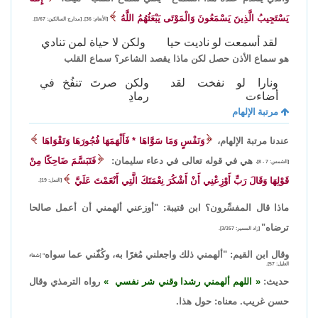
يَسْتَجِيبُ الَّذِينَ يَسْمَعُونَ وَالْمَوْتَى يَبْعَثُهُمُ اللَّهُ
[الأنعام: 36]. [مدارج السالكين: 1/67].
لقد أسمعت لو ناديت حيا
ولكن لا حياة لمن تنادي
هو سماع الأذن حصل لكن ماذا يقصد الشاعر؟ سماع القلب
ونارا لو نفخت لقد
ولكن صرتَ تنفُخ في
أضاءت
رمادِ
مرتبة الإلهام
عندنا مرتبة الإلهام،
وَنَفْسٍ وَمَا سَوَّاهَا * فَأَلْهَمَهَا فُجُورَهَا وَتَقْوَاهَا
هي في قوله تعالى في دعاء سليمان:
فَتَبَسَّمَ ضَاحِكًا مِنْ
[الشمس: 7 - 8]،
قَوْلِهَا وَقَالَ رَبِّ أَوْزِعْنِي أَنْ أَشْكُرَ نِعْمَتَكَ الَّتِي أَنْعَمْتَ عَلَيَّ
[النمل: 19].
ماذا قال المفسِّرون؟ ابن قتيبة: "أوزعني ألهمني أن أعمل صالحا
ترضاه"
[زاد المسير: 3/357].
وقال ابن القيم: "ألهمني ذلك واجعلني مُغرًا به، وكُفّني عما سواه
" [شفاء
العليل: 57].
حديث:
اللهم ألهمني رشدا وقني شر نفسي
رواه الترمذي وقال
حسن غريب. معناه: حول هذا.