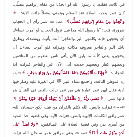
في ثلاث، فقلت: يا رسول الله لو اتخذنا من مقام إبراهيم مصلّى،
كان عمر يعجبه الصلاة عند المقام ويتمنى، وفعلاً جاءت الآية:
وَاتَّخِذُوا مِنْ مَقَامِ إِبْرَاهِيمَ مُصَلًّى
عمر رأى أن الحجاب
[البقرة: 125]،
ضرورة، قلت: "يا رسول الله هذا قبل نزول الحجاب لو أمرت نساءك
أن يحتجبن فإنه يكلمهن البر والفاجر" أنت يأتيك ويقصدك ويطرق
بابك البر والفاجر معروف مكانته ومنزلته فلو أمرت نساءك أن
يحتجبن، يعني كأنه ما يليق الآن يأتي ناس بعضهم من المنافقين
وبعضهم كفار وبعضهم حديث أتى الآن البر والفاجر فنزلت آية
الحجاب:
وَإِذَا سَأَلْتُمُوهُنَّ مَتَاعًا فَاسْأَلُوهُنَّ مِنْ وَرَاءِ حِجَابٍ
[الأحزاب:
الموطن الثالث: واجتمع نساء النبي ﷺ في الغيرة عليه وصار فيها
53]،
أذية فقال لهن عمر عبارة هي من عمر نزلت بالنص في القرآن هو
قالها عمر:
عَسَى رَبُّهُ إِنْ طَلَّقَكُنَّ أَنْ يُبْدِلَهُ أَزْوَاجًا خَيْرًا مِنْكُنَّ
فنزلت بالنص، الله تكلم بالقرآن من قبل، لكن -سبحان الله-
[التحريم: 5]،
عمر وافق الكلمات الإلهية بالنص، فنزلت الآية، وفي قضية أخذ الفدية
من أسرى بدر، وفي قضية الصلاة على المنافقين،
وَلَا تُصَلِّ عَلَى
أَحَدٍ مِنْهُمْ مَاتَ أَبَدًا
، يعني موافق عمر سبحان الله نزلت
[التوبة: 84]