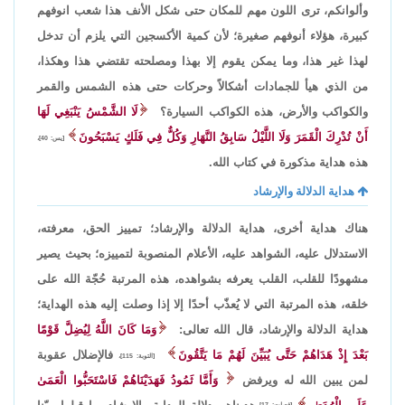
وألوانكم، ترى اللون مهم للمكان حتى شكل الأنف هذا شعب انوفهم
كبيرة، هؤلاء أنوفهم صغيرة؛ لأن كمية الأكسجين التي يلزم أن تدخل
لهذا غير هذا، وما يمكن يقوم إلا بهذا ومصلحته تقتضي هذا وهكذا،
من الذي هيأ للجمادات أشكالاً وحركات حتى هذه الشمس والقمر
والكواكب والأرض، هذه الكواكب السيارة؟
لَا الشَّمْسُ يَنْبَغِي لَهَا
أَنْ تُدْرِكَ الْقَمَرَ وَلَا اللَّيْلُ سَابِقُ النَّهَارِ وَكُلٌّ فِي فَلَكٍ يَسْبَحُونَ
[يس: 40]،
هذه هداية مذكورة في كتاب الله.
هداية الدلالة والإرشاد
هناك هداية أخرى، هداية الدلالة والإرشاد؛ تمييز الحق، معرفته،
الاستدلال عليه، الشواهد عليه، الأعلام المنصوبة لتمييزه؛ بحيث يصير
مشهودًا للقلب، القلب يعرفه بشواهده، هذه المرتبة حُجّة الله على
خلقه، هذه المرتبة التي لا يُعذّب أحدًا إلا إذا وصلت إليه هذه الهداية؛
هداية الدلالة والإرشاد، قال الله تعالى:
وَمَا كَانَ اللَّهُ لِيُضِلَّ قَوْمًا
بَعْدَ إِذْ هَدَاهُمْ حَتَّى يُبَيِّنَ لَهُمْ مَا يَتَّقُونَ
فالإضلال عقوبة
[التوبة: 115]،
لمن يبين الله له ويرفض
وَأَمَّا ثَمُودُ فَهَدَيْنَاهُمْ فَاسْتَحَبُّوا الْعَمَىٰ
[فصلت: 17]