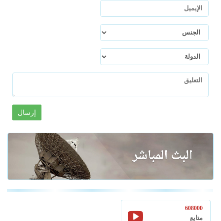
إرسال
608000
متابع