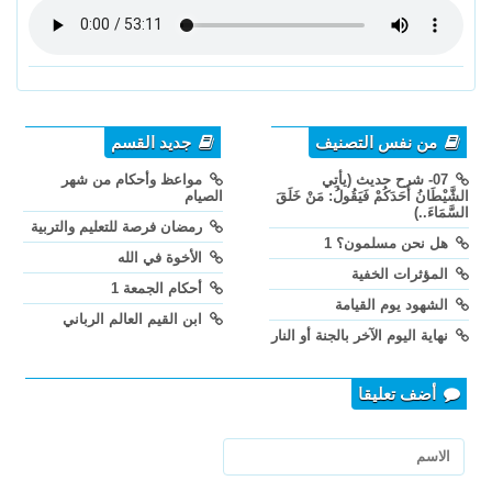
من نفس التصنيف
جديد القسم
07- شرح حديث (يأتِي
مواعظ وأحكام من شهر
الشَّيْطَانُ أَحَدَكُمْ فَيَقُولُ: مَنْ خَلَقَ
الصيام
السَّمَاءَ..)
رمضان فرصة للتعليم والتربية
هل نحن مسلمون؟ 1
الأخوة في الله
المؤثرات الخفية
أحكام الجمعة 1
الشهود يوم القيامة
ابن القيم العالم الرباني
نهاية اليوم الآخر بالجنة أو النار
أضف تعليقا