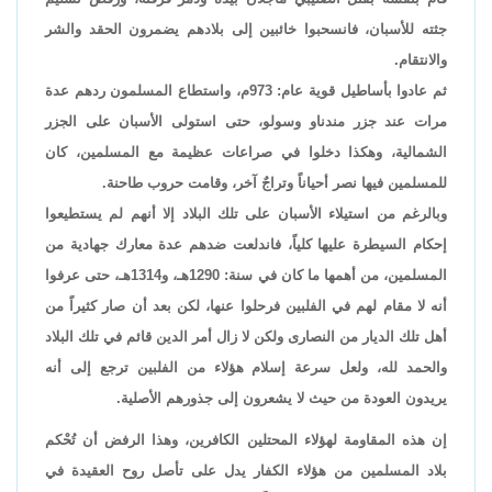
جثته للأسبان، فانسحبوا خائبين إلى بلادهم يضمرون الحقد والشر
والانتقام.
ثم عادوا بأساطيل قوية عام: 973م، واستطاع المسلمون ردهم عدة
مرات عند جزر مندناو وسولو، حتى استولى الأسبان على الجزر
الشمالية، وهكذا دخلوا في صراعات عظيمة مع المسلمين، كان
للمسلمين فيها نصر أحياناً وتراجٌ آخر، وقامت حروب طاحنة.
وبالرغم من استيلاء الأسبان على تلك البلاد إلا أنهم لم يستطيعوا
إحكام السيطرة عليها كلياً، فاندلعت ضدهم عدة معارك جهادية من
المسلمين، من أهمها ما كان في سنة: 1290هـ، و1314هـ، حتى عرفوا
أنه لا مقام لهم في الفلبين فرحلوا عنها، لكن بعد أن صار كثيراً من
أهل تلك الديار من النصارى ولكن لا زال أمر الدين قائم في تلك البلاد
والحمد لله، ولعل سرعة إسلام هؤلاء من الفلبين ترجع إلى أنه
يريدون العودة من حيث لا يشعرون إلى جذورهم الأصلية.
إن هذه المقاومة لهؤلاء المحتلين الكافرين، وهذا الرفض أن تُحْكم
بلاد المسلمين من هؤلاء الكفار يدل على تأصل روح العقيدة في