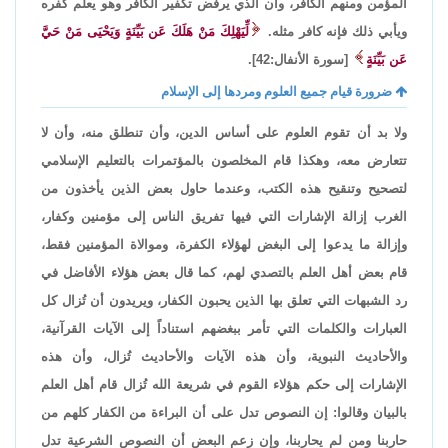
المؤمن ومنهم الكافر، وأن الذي يرفض تكفير الكافر وهو يعلم كفره
ويأبي ذلك فإنه كافر مثله.
لِّيَهْلِكَ مَنْ هَلَكَ عَن بَيِّنَةٍ وَيَحْيَى مَنْ حَيَّ
عَن بَيِّنَةٍ
[سورة الأنفال:42].
ضرورة قيام جميع العلوم ومردها إلى الإسلام
ولا بد أن تقوم العلوم على أساس الدين، وأن تنطلق منه، وأن لا
تتعارض معه، وهكذا قام المخلصون بالمؤتمرات بالتعليم الإسلامي
لتصحيح وتنقيح هذه الكتب، وعندما حاول بعض الذين يأخذون من
الغرب إزالة الإشارات التي فيها تفريق الناس إلى مؤمنين وكفار،
وإزالة ما يدعوا إلى البغض لهؤلاء الكفرة، وموالاة المؤمنين فقط،
قام بعض أهل العلم بالتصدي لهم، كما قال بعض هؤلاء الأفاضل في
رد الشبهات التي تعلق بها الذين يحبون الكفار، ويريدون أن تُزال كل
العبارات والكلمات التي تأمر ببغضهم استناداً إلى الآيات القرآنية،
والأحاديث النبوية، وأن هذه الآيات والأحاديث تُزال، وأن هذه
الإشارات إلى حكم هؤلاء القوم في شريعة الله تُزال قام أهل العلم
بالبيان وقالوا: إن النصوص تدل على أن البراءة من الكفار كلهم من
حاربنا ومن لم يحاربنا، وإن زعم البعض أن النصوص الشرعية تدل