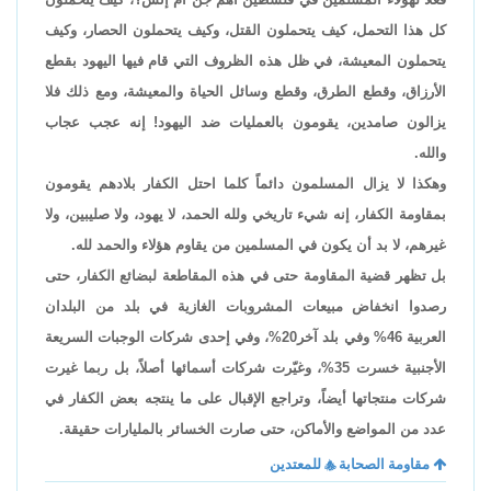
كل هذا التحمل، كيف يتحملون القتل، وكيف يتحملون الحصار، وكيف
يتحملون المعيشة، في ظل هذه الظروف التي قام فيها اليهود بقطع
الأرزاق، وقطع الطرق، وقطع وسائل الحياة والمعيشة، ومع ذلك فلا
يزالون صامدين، يقومون بالعمليات ضد اليهود! إنه عجب عجاب
والله.
وهكذا لا يزال المسلمون دائماً كلما احتل الكفار بلادهم يقومون
بمقاومة الكفار، إنه شيء تاريخي ولله الحمد، لا يهود، ولا صليبين، ولا
غيرهم، لا بد أن يكون في المسلمين من يقاوم هؤلاء والحمد لله.
بل تظهر قضية المقاومة حتى في هذه المقاطعة لبضائع الكفار، حتى
رصدوا انخفاض مبيعات المشروبات الغازية في بلد من البلدان
العربية 46% وفي بلد آخر20%، وفي إحدى شركات الوجبات السريعة
الأجنبية خسرت 35%، وغيّرت شركات أسمائها أصلاً، بل ربما غيرت
شركات منتجاتها أيضاً، وتراجع الإقبال على ما ينتجه بعض الكفار في
عدد من المواضع والأماكن، حتى صارت الخسائر بالمليارات حقيقة.
مقاومة الصحابة

للمعتدين