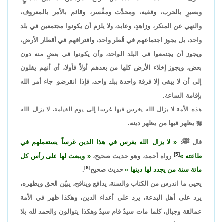
وبصيرٍ بالحرب، وفقيه، ومحدِّث ومفِّسر، وقائم بالأمر بالمعروف،
والنهي عن المنكر، وزاهدٍ، وعابد، ولا يلزم أن يكونوا مجتمعين في بلد
واحد، بل يجوز اجتماعهم في قُطر واحد، وافتراقهم في أقطار الأرض،
ويجوز أن يجتمعوا في البلد الواحد، وأن يكونوا في بعضٍ منه دون
بعض، ويجوز إخلاء الأرض كلها من بعدهم أولاً فأولا، أي أنهم يقلون
إلى أن لا يبقى إلا فرقة واحدة ببلد واحد، فإذا انقرضوا جاء أمر الله
بإقامة الساعة.
هذه الأمة لا يزال الله يغرس فيها غرسا إلى يوم القيامة، لا يزال الله

يظهر فيها من يظهر دينه.
قال ﷺ:
لا يزال الله يغرس في هذا الدين غرساً يستعملهم في
[5]
طاعته
رواه أحمد، وهو حديث صحيح،
ويبعث لها على رأس كل
[6]
مائة سنة من يجدد لها دينها
حديث صحيح
.
يحيي ما اندرس من الكتاب والسنة، يدافع وينافح، يبيّن الحق ويظهره،
يرد على أهل البدعة، يرد على أعداء الدين، وهكذا ظهر في الأمة
عمالقة وجبال، كلما مات سيدٌ قام سيدٌ وهكذا يتوالون والحمد لله بلا