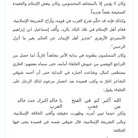
وكان لا يؤمن إلا بالمشاهد المحسوس، وكان يبغض الإسلام والعقيدة
الصحيحة بغضاً شديداً.
وكذلك فإنه قد حكّم شرع الغرب في قومه، وأزاح الشريعة الإسلامية،
فقام أهل الإسلام في تلك البلاد بالرد، وأّلف إسماعيل ابن إبراهيم
الأسعردي الأزهري "تحذير أهل الإيمان عن الحكم بغير ما أنزل
الرحمن".
وكان المسلمون يظنونه في بداية الأمر مجاهداً غازياً، لما حصل من
التراجع الوهمي من جيوش الحلفاء أمامه، حتى سماه بعضهم: الغازي
مصطفى كمال، وشاعت أخباره في البداية حتى أن أحمد شوقي
الشاعر اغترّ به وكتب قصيدة بعد انتصار مزعوم لذلك الرجل على
الحلفاء يقول:
الله أكبر كم في الفتح
يا خالد الترك جدد خالد
من عجبٍ
العربِ
ولكن حينما تبين أمره، وظهرت حقيقته وألغى الخلافة الإسلامية،
ونحّى الشريعة الإسلامية، قال شوقي نفسه في قصيدة ينعى فيها
الخلافة: