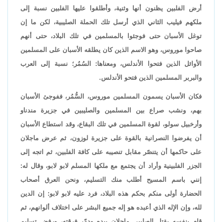
أرض الفلبين يظنون أنها وثنية، وأطلقوا عليها الفلبين نسبة إلى
ملكهم فيليب الثاني الذي أرسل تلك الحملة الصليبية، لكن ما إن
توغل الأسبان حتى فوجئوا بالمسلمين في تلك البلاد، حتى أنهم
صاحوا موروس، وهو الاسم الذين كان يطلقه الأسبان على المسلمين
الأوائل الذين فتحوا الأندلس، ومعناها: السُمُر؛ نسبة إلى العرب
والبربر المسلمين الذين فتحو الأندلس.
فكان الأسبان يسمون المسلمين موروس، السُّمُر، ففوجئ الأسبان
بهم، ونشب صراع بين المسلمين والصليبين في جزيرة مندناو
وأرخبيل سولو، لقوة المسلمين في تلك البقاع، وقد استطاع الأسبان
أن يفرضوا النصرانية بالقوة على جزيرة لوزون، ثم عرض ماجلان
على حاكمها أن يتنصّر مقابل تنصيبه على كافة الفلبين، ثم اتجه إلى
الجزر الفلبينية وأراد أن يجتمع مع ملكها المسلم لابو لابو، وقال له:
إنني باسم المسيح أطلب منك التسليم، ونحن العرق أصحاب
الحضارة أولى منكم بحكم هذه البلاد، فرد عليه لابو لابو: إن الدين
لله، وإن الإله الذي أعبده هو إله جميع البشر على اختلاف ألوانهم، ثم
قام بنفسه بقتل الصليبي ماجلان بيده ودمّر فرقته، ورفض تسليم