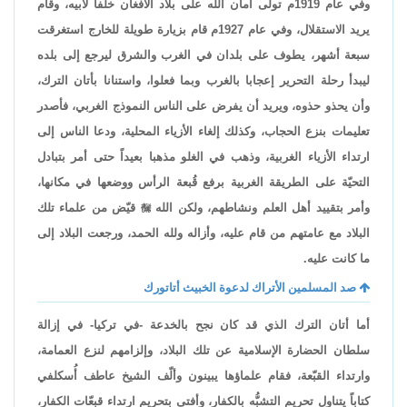
وفي عام 1919م تولى أمان الله على بلاد الأفغان خلفا لأبيه، وقام
يريد الاستقلال، وفي عام 1927م قام بزيارة طويلة للخارج استغرقت
سبعة أشهر، يطوف على بلدان في الغرب والشرق ليرجع إلى بلده
ليبدأ رحلة التحرير إعجابا بالغرب وبما فعلوا، واستنانا بأتان الترك،
وأن يحذو حذوه، ويريد أن يفرض على الناس النموذج الغربي، فأصدر
تعليمات بنزع الحجاب، وكذلك إلغاء الأزياء المحلية، ودعا الناس إلى
ارتداء الأزياء الغربية، وذهب في الغلو مذهبا بعيداً حتى أمر بتبادل
التحيّة على الطريقة الغربية برفع قُبعة الرأس ووضعها في مكانها،
وأمر بتقييد أهل العلم ونشاطهم، ولكن الله

قيّض من علماء تلك
البلاد مع عامتهم من قام عليه، وأزاله ولله الحمد، ورجعت البلاد إلى
ما كانت عليه.
صد المسلمين الأتراك لدعوة الخبيث أتاتورك
أما أتان الترك الذي قد كان نجح بالخدعة -في تركيا- في إزالة
سلطان الحضارة الإسلامية عن تلك البلاد، وإلزامهم لنزع العمامة،
وارتداء القبّعة، فقام علماؤها يبينون وألّف الشيخ عاطف أُسكلفي
كتاباً يتناول تحريم التشبُّه بالكفار، وأفتى بتحريم ارتداء قبعّات الكفار،