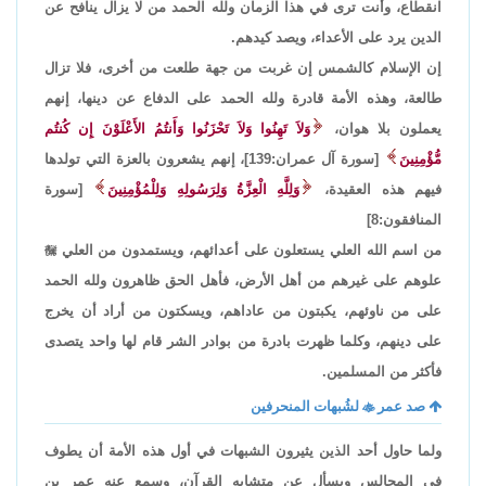
انقطاع، وأنت ترى في هذا الزمان ولله الحمد من لا يزال ينافح عن
الدين يرد على الأعداء، ويصد كيدهم.
إن الإسلام كالشمس إن غربت من جهة طلعت من أخرى، فلا تزال
طالعة، وهذه الأمة قادرة ولله الحمد على الدفاع عن دينها، إنهم
يعملون بلا هوان،
وَلاَ تَهِنُوا وَلاَ تَحْزَنُوا وَأَنتُمُ الأَعْلَوْنَ إِن كُنتُم
مُّؤْمِنِينَ
[سورة آل عمران:139]، إنهم يشعرون بالعزة التي تولدها
فيهم هذه العقيدة،
وَلِلَّهِ الْعِزَّةُ وَلِرَسُولِهِ وَلِلْمُؤْمِنِينَ
[سورة
المنافقون:8]
من اسم الله العلي يستعلون على أعدائهم، ويستمدون من العلي

علوهم على غيرهم من أهل الأرض، فأهل الحق ظاهرون ولله الحمد
على من ناوئهم، يكبتون من عاداهم، ويسكتون من أراد أن يخرج
على دينهم، وكلما ظهرت بادرة من بوادر الشر قام لها واحد يتصدى
فأكثر من المسلمين.
صد عمر

لشُبهات المنحرفين
ولما حاول أحد الذين يثيرون الشبهات في أول هذه الأمة أن يطوف
في المجالس ويسأل عن متشابه القرآن، وسمع عنه عمر بن