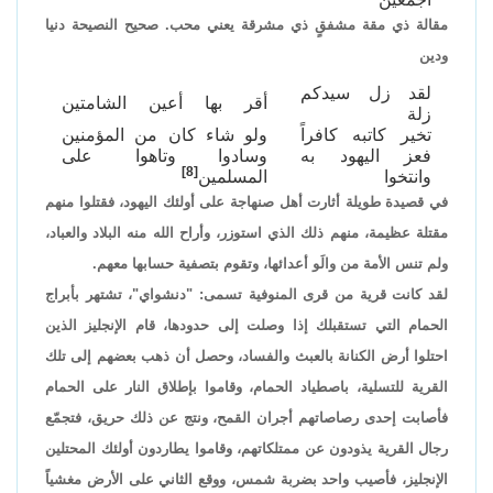
مقالة ذي مقة مشفقٍ ذي مشرقة يعني محب. صحيح النصيحة دنيا
ودين
لقد زل سيدكم
أقر بها أعين الشامتين
زلة
تخير كاتبه كافراً
ولو شاء كان من المؤمنين
فعز اليهود به
وسادوا وتاهوا على
[8]
وانتخوا
المسلمين
في قصيدة طويلة أثارت أهل صنهاجة على أولئك اليهود، فقتلوا منهم
مقتلة عظيمة، منهم ذلك الذي استوزر، وأراح الله منه البلاد والعباد،
ولم تنس الأمة من والَو أعدائها، وتقوم بتصفية حسابها معهم.
لقد كانت قرية من قرى المنوفية تسمى: "دنشواي"، تشتهر بأبراج
الحمام التي تستقبلك إذا وصلت إلى حدودها، قام الإنجليز الذين
احتلوا أرض الكنانة بالعبث والفساد، وحصل أن ذهب بعضهم إلى تلك
القرية للتسلية، باصطياد الحمام، وقاموا بإطلاق النار على الحمام
فأصابت إحدى رصاصاتهم أجران القمح، ونتج عن ذلك حريق، فتجمّع
رجال القرية يذودون عن ممتلكاتهم، وقاموا يطاردون أولئك المحتلين
الإنجليز، فأصيب واحد بضربة شمس، ووقع الثاني على الأرض مغشياً