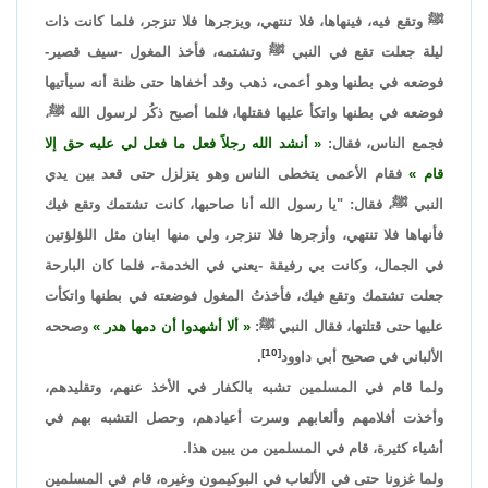
ﷺ وتقع فيه، فينهاها، فلا تنتهي، ويزجرها فلا تنزجر، فلما كانت ذات
ليلة جعلت تقع في النبي ﷺ وتشتمه، فأخذ المغول -سيف قصير-
فوضعه في بطنها وهو أعمى، ذهب وقد أخفاها حتى ظنة أنه سيأتيها
فوضعه في بطنها واتكأ عليها فقتلها، فلما أصبح ذكُر لرسول الله ﷺ،
فجمع الناس، فقال:
أنشد الله رجلاً فعل ما فعل لي عليه حق إلا
قام
فقام الأعمى يتخطى الناس وهو يتزلزل حتى قعد بين يدي
النبي ﷺ، فقال: "يا رسول الله أنا صاحبها، كانت تشتمك وتقع فيك
فأنهاها فلا تنتهي، وأزجرها فلا تنزجر، ولي منها ابنان مثل اللؤلؤتين
في الجمال، وكانت بي رفيقة -يعني في الخدمة-، فلما كان البارحة
جعلت تشتمك وتقع فيك، فأخذتُ المغول فوضعته في بطنها واتكأت
عليها حتى قتلتها، فقال النبي ﷺ:
ألا أشهدوا أن دمها هدر
وصححه
[10]
الألباني في صحيح أبي داوود
.
ولما قام في المسلمين تشبه بالكفار في الأخذ عنهم، وتقليدهم،
وأخذت أفلامهم وألعابهم وسرت أعيادهم، وحصل التشبه بهم في
أشياء كثيرة، قام في المسلمين من يبين هذا.
ولما غزونا حتى في الألعاب في البوكيمون وغيره، قام في المسلمين