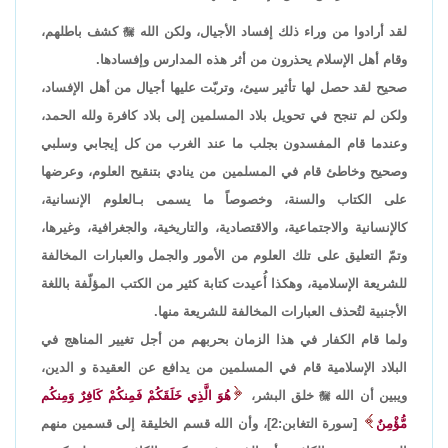
لقد أرادوا من وراء ذلك إفساد الأجيال، ولكن الله

كشف باطلهم،
وقام أهل الإسلام يحذرون من أثر هذه المدارس وإفسادها.
صحيح لقد حصل لها تأثير سيئ، وتربّت عليها أجيال من أهل الإفساد،
ولكن لم تنجح في تحويل بلاد المسلمين إلى بلاد كافرة ولله الحمد،
وعندما قام المفسدون بجلب ما عند الغرب من كل إيجابي وسلبي
وصحيح وخاطئ قام في المسلمين من ينادي بتنقيح العلوم، وعرضها
على الكتاب والسنة، وخصوصاً ما يسمى بـالعلوم الإنسانية،
كالإنسانية والاجتماعية، والاقتصادية، والتاريخية، والجغرافية، وغيرها،
وتمّ التعليق على تلك العلوم من الأمور والجمل والعبارات المخالفة
للشريعة الإسلامية، وهكذا أُعيدت كتابة كثير من الكتب المؤلّفة باللغة
الأجنبية لتُحذف العبارات المخالفة للشريعة منها.
ولما قام الكفار في هذا الزمان بحربهم من أجل تغيير المناهج في
البلاد الإسلامية قام في المسلمين من يدافع عن العقيدة و الدين،
ويبين أن الله

خلق البشر،
هُوَ الَّذِي خَلَقَكُمْ فَمِنكُمْ كَافِرٌ وَمِنكُم
مُّؤْمِنٌ
[سورة التغابن:2]، وأن الله قسم الخليقة إلى قسمين منهم