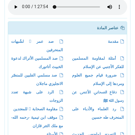
عناصر المادة
مقدمة
صد عمر  لشُبهات
المنحرفين
أمثلة لمقاومة المسلمين
صد المسلمين الأتراك لدعوة
للفكر الأجنبي عن الإسلام
الخبيث أتاتورك
ضرورة قيام جميع العلوم
صد مسلمي الفلبين للمنصّر
ومردها إلى الإسلام
الانجليزي ماجلان
دفاع الصحابي الأعمى عن
الرد على شبهة تعدد
رسول الله ﷺ
الزوجات
رد العلماء والأدباء على
مقاومة الصحابة  للمعتدين
المنحرف طه حسين
موقف ابن تيمية -رحمه الله-
مع ملك التتر قازان
التصدي لواضعي الحديث
الأسئلة