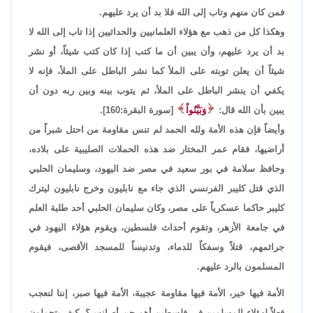
فمن كان منهم وتاب إلى الله فلا بد أن يرد عليهم.
وهكذا كل من ذهب مع هؤلاء العلمانيين والحداثيين إذا تاب إلى الله لا
بد أن يرد عليهم، وأن يبين أن ما كتب إذا كان كتب شيئاً، أو نشر
شيئاً أن يعلن توبته على الملأ كما نشر الباطل على الملأ، فإنه لا
يكفي أن ينشر الباطل على الملأ، ثم يتوب بينه وبين ربه دون أن
يبين بأن الله قال:
وَبَيَّنُواْ
[سورة البقرة:160].
وأيضاً فإن هذه الأمة ولله الحمد لم تنس مقاومة من احتل شبراً من
أراضيها، فقام عمر المختار ضد هذه الحملات الصليبية على بلاده،
وحافظ سلامة في بور سعيد في مصر ضد اليهود، وسليمان الحلبي
الذي قتل كليبر الفرنسي الذي جاء مع نابليون وخرج نابليون ليترك
كليبر حاكما عسكرياً على مصر، وكان سليمان الحلبي أحد طلبة العلم
في جامعة الأزهر، وتقوم أحداث فلسطين، ويقوم هؤلاء اليهود في
جرائمهم، قتلاً وسفكاً للدماء، وتدنيساً للمسجد الأقصى، فيقوم
المسلمون بالرد عليهم.
الأمة فيها خير، الأمة فيها مقاومة عجيبة، الأمة فيها صبر، إننا لنعجب
فعلاً لهؤلاء المسلمين في فلسطين أهم جن أم إنس؟، كيف يتحملون