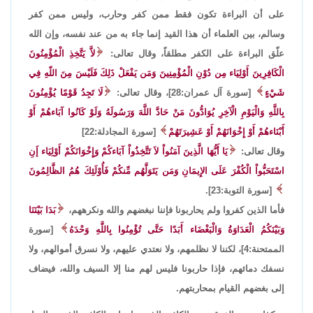
على أن البراءة تكون فقط ممن كفر وحارب، وليس ممن كفر
وسالم، بين العلماء أن هذا القيد إنما جاء به من عند نفسه، وإن الله
علّق البراءة على الكفر مطلقاً، وقال تعالى:
لاَّ يَتَّخِذِ الْمُؤْمِنُونَ
الْكَافِرِينَ أَوْلِيَاء مِن دُوْنِ الْمُؤْمِنِينَ وَمَن يَفْعَلْ ذَلِكَ فَلَيْسَ مِنَ اللّهِ فِي
شَيْءٍ
[سورة آل عمران:28]، وقال تعالى:
لَا تَجِدُ قَوْمًا يُؤْمِنُونَ
بِاللَّهِ وَالْيَوْمِ الْآخِرِ يُوَادُّونَ مَنْ حَادَّ اللَّهَ وَرَسُولَهُ وَلَوْ كَانُوا آبَاءهُمْ أَوْ
أَبْنَاءهُمْ أَوْ إِخْوَانَهُمْ أَوْ عَشِيرَتَهُمْ
[سورة المجادلة:22]
وقال تعالى:
يَا أَيُّهَا الَّذِينَ آمَنُواْ لاَ تَتَّخِذُواْ آبَاءكُمْ وَإِخْوَانَكُمْ أَوْلِيَاء إَنِ
اسْتَحَبُّواْ الْكُفْرَ عَلَى الإِيمَانِ وَمَن يَتَوَلَّهُم مِّنكُمْ فَأُوْلَئِكَ هُمُ الظَّالِمُونَ
[سورة التوبة:23].
فأما الذين كفروا ولم يحاربونا فإننا نبغضهم والله ونكرههم،
بَدَا بَيْنَنَا
وَبَيْنَكُمُ الْعَدَاوَةُ وَالْبَغْضَاء أَبَدًا حَتَّى تُؤْمِنُوا بِاللَّهِ وَحْدَهُ
[سورة
الممتحنة:4]، لكننا لا نظلمهم، ولا نعتدي عليهم، ولا نسرق أموالهم، ولا
نسفك دمائهم، فإذا حاربونا فليس لهم منا إلا السيف والله، فيضاف
إلى بغضهم القيام بمحاربتهم.