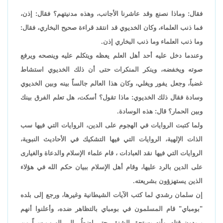
فقال: وماذا نصنع وقد عاشرنا الأجانب، وهذه مدنيتهم؟ فقال: إذن،
فما ذنب العلماء، وكان الخديوي قد انتقد قراءة صحيح البخاري، فقال:
وما ذنب العلماء وما ذنب البخاري إذن.
وعندما دخل عليه أحد أهل العلم يعظه ويتكلم عليه وينصحه ويرفع
صوته ويخفضه، وينكر المنكرات حتى أن ذلك الخديوي استشاط
غضباً، وجعل يفور ويغلي، وكان هذا العالم جالساً بينه وبين الخديوي
وسادة فقال ذلك الخديوي: ماذا تقول؟ أسكت، هل تعلم الفرق بينك
وبين الحمار؟ قال: هذه الوسادة.
ولما كتبت الروايات في الهجوم على الدين، الروايات التي فيها سب
الذات الإلهية، الروايات التي فيها التشكيك في الأحاديث النبوية،
الروايات التي فيها نقد العبادات ، قام علماء الإسلام والدعاة والغيارى
على الدين بالرد عليها، وقام أهل الإسلام ببيان حكم الله في هؤلاء
الذين يستهزؤون بشريعته.
إن سلمان رشدي لما كتب الآيات الشيطانية وغيرها، ورجع إلى بلده
"بومباي" قام المسلمون في بومباي بالتظاهر ضده، وأعلنوا أنهم
يريدون قتله، وأنه يستحق الشنق، حتى اضطُر إلى الهرب سراً من