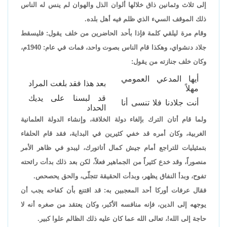
إلى ثلاث وثمانين ذاق خلالها ألوان الذل والهوان لم ينس له الناس
ذلك الموقف السيء الذي ظلم فيه أهل بلده.
وقام مرة ليلقي كلمة فإذا بأحد الحاضرين من خلف يقول: فليسقط
جلاد دنشواي، وهكذا قام الناس بصوت واحد، فمات في عام: 1940م،
وكان خلف جنازته من يقول:
أيها المدعي العمومي
بعد هذا فقد بلغت المراد
مهلاً
قد لبسنا على يديك
أنت جلادنا فلا تنسى أنا
الحداد
ولما قام أتان الترك بإلغاء دولة الخلافة، وإنشاء الدولة العلمانية
الغربية، وكان أمره قد خفي كثيرين في البداية، فقد قام الحلفاء
بتمثيليات للتراجع أمام جيش كمال أتاتورك، ليبدو في ظاهر الأمر
منصوراً، وقد خدع كثيراً من الجماهير فعلاً، لكن بعد ذلك بدأت رائحته
تفوح، وبدأ النفاق يظهر، وبدأت الحقيقة تتجلّى، والحق يحصحص.
فقال عرفات أوركا أحد المعجبين به: قد اقتنع بأن كفاحه يجب أن
يوجهه إلى الدين، فإنه منافسه الأكبر، وكان يعتقد من صغره أنه لا
حاجة إلى الله!، تعالى الله عما كان عليه ذلك الظالم علوا كبير.