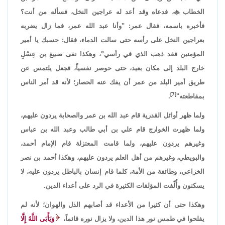
الخطاب

، فدعاه وقد أعد له عراجين النخل، فسأله من أنت؟
فأخبره باسمه، فقال عمر: "وأنا عبد الله عمر، فما زال يضربه
بعراجين النخل على رأسه حتى سالت الدماء، فقال: حسبك يا أمير
المؤمنين فقد ذهب الذي في رأسي"، وهكذا نفى صبيغ بن عِسْلٍ
خارج البلد إلى مكان بعيد، حتى حوصر نفسياً، فجعل يلتمس عن
طريق أمير البلد من عمر أن يفك عنه الحصار؛ لأنه قد أمر الناس
[7]
بمقاطعته"
.
ولما ظهر أوائل القدرية قام عبد الله بن عمر والصحابة يردون عليهم،
ولما ظهرت الخوارج قام علي بن أبي طالب وعبد الله بن عباس
وغيرهم يردون عليهم، ولما قامت المعتزلة قام الإمام أحمد،
والبويطي، وغيرهم من أهل العلم يردون عليهم، وهكذا أحمد بن نصر
الخزاعي، وطائفة من الأمة، كلما قام إنسان بالباطل يردون عليه، لا
يسكتون وأُلّفت المؤلفات الكثيرة في الرد على أعداء الدين.
وهكذا حتى أن كثيرا من الأعداء قد أصابهم الذل والهوان؛ لأنه لم
يفلحوا في طمس نور هذا الدين، ولا يزال نوره قائماً،
وَيَأْبَى اللَّهُ إِلَّا