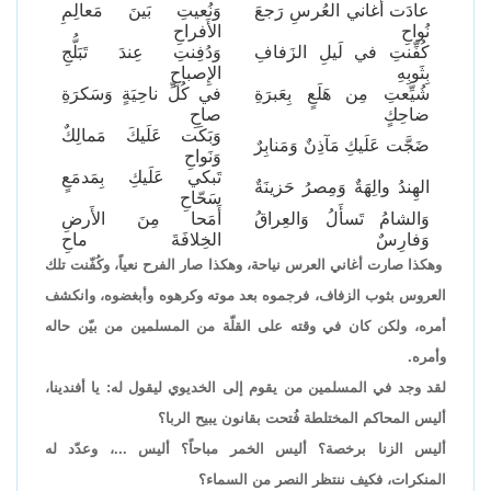
عادَت أَغاني العُرسِ رَجعَ
وَنُعيتِ بَينَ مَعالِمِ
نُواحِ
الأَفراحِ
كُفِّنتِ في لَيلِ الزَفافِ
وَدُفِنتِ عِندَ تَبَلُّجِ
بِثَوبِهِ
الإِصباحِ
شُيِّعتِ مِن هَلَعٍ بِعَبرَةِ
في كُلِّ ناحِيَةٍ وَسَكرَةِ
ضاحِكٍ
صاحِ
وَبَكَت عَلَيكَ مَمالِكٌ
ضَجَّت عَلَيكِ مَآذِنٌ وَمَنابِرٌ
وَنَواحِ
تَبكي عَلَيكِ بِمَدمَعٍ
الهِندُ والِهَةٌ وَمِصرُ حَزينَةٌ
سَحّاحِ
وَالشامُ تَسأَلُ وَالعِراقُ
أَمَحا مِنَ الأَرضِ
وَفارِسٌ
الخِلافَةَ ماحِ
وهكذا صارت أغاني العرس نياحة، وهكذا صار الفرح نعياً، وكُفّنت تلك
العروس بثوب الزفاف، فرجموه بعد موته وكرهوه وأبغضوه، وانكشف
أمره، ولكن كان في وقته على القلّة من المسلمين من بيّن حاله
وأمره.
لقد وجد في المسلمين من يقوم إلى الخديوي ليقول له: يا أفندينا،
أليس المحاكم المختلطة فُتحت بقانون يبيح الربا؟
أليس الزنا برخصة؟ أليس الخمر مباحاً؟ أليس ...، وعدّد له
المنكرات، فكيف ننتظر النصر من السماء؟