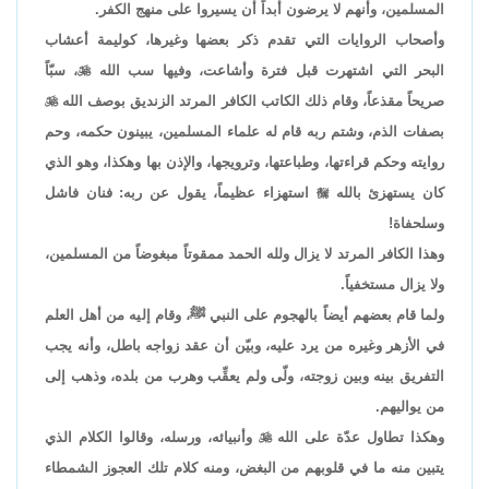
المسلمين، وأنهم لا يرضون أبداً أن يسيروا على منهج الكفر.
وأصحاب الروايات التي تقدم ذكر بعضها وغيرها، كوليمة أعشاب
البحر التي اشتهرت قبل فترة وأشاعت، وفيها سب الله

، سبّاً
صريحاً مقذعاً، وقام ذلك الكاتب الكافر المرتد الزنديق بوصف الله

بصفات الذم، وشتم ربه قام له علماء المسلمين، يبينون حكمه، وحم
روايته وحكم قراءتها، وطباعتها، وترويجها، والإذن بها وهكذا، وهو الذي
كان يستهزئ بالله

استهزاء عظيماً، يقول عن ربه: فنان فاشل
وسلحفاة!
وهذا الكافر المرتد لا يزال ولله الحمد ممقوتاً مبغوضاً من المسلمين،
ولا يزال مستخفياً.
ولما قام بعضهم أيضاً بالهجوم على النبي ﷺ، وقام إليه من أهل العلم
في الأزهر وغيره من يرد عليه، وبيّن أن عقد زواجه باطل، وأنه يجب
التفريق بينه وبين زوجته، ولّى ولم يعقِّب وهرب من بلده، وذهب إلى
من يواليهم.
وهكذا تطاول عدّة على الله

وأنبيائه، ورسله، وقالوا الكلام الذي
يتبين منه ما في قلوبهم من البغض، ومنه كلام تلك العجوز الشمطاء