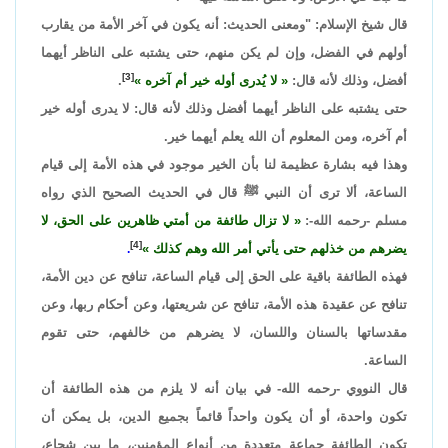
قال شيخ الإسلام: "ومعنى الحديث: أنه يكون في آخر الأمة من يقارب
أولهم في الفضل، وإن لم يكن منهم، حتى يشتبه على الناظر أيهما
[3]
أفضل، وذلك لأنه قال:
لا يُدرى أوله خير أم آخره
.
حتى يشتبه على الناظر أيهما أفضل وذلك لأنه قال: لا يدرى أوله خير
أم آخره، ومن المعلوم أن الله يعلم أيهما خير.
وهذا فيه بشارة عظيمة لنا بأن الخير موجود في هذه الأمة إلى قيام
الساعة، ألا ترى أن النبي ﷺ قال في الحديث الصحيح الذي رواه
مسلم -رحمه الله-:
لا تزال طائفة من أمتي ظاهرين على الحق، لا
[4]
يضرهم من خذلهم حتى يأتي أمر الله وهم كذلك
.
فهذه الطائفة باقية على الحق إلى قيام الساعة، تنافح عن دين الأمة،
تنافح عن عقيدة هذه الأمة، تنافح عن شريعتها، وعن أحكام ربها، وعن
مقدساتها بالسنان واللسان، لا يضرهم من خالفهم، حتى تقوم
الساعة.
قال النووي -رحمه الله- في بيان أنه لا يلزم من هذه الطائفة أن
تكون واحدة، أو أن يكون واحداً قائماً بجميع الدين، بل يمكن أن
تكون الطائفة جماعة متعددة من أنواع المؤمنين، ما بين شجاعٍ،