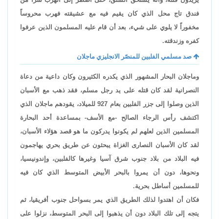
فندق تاج محل الذي كان يقيم فيه مع عشيقته فهرب محروساً
مخفوراً لا يلوي على شيء، بعد أن قام عليه المسلمون الذين عرفوا
كفره وزندقته.
صد مسلمي الفلبين للمنصّر الانجليزي ماجلان
وماجلان البحار المشهور الذي يكدره الكثيرون وكان داعية من دعاة
النصرانية لقد كان قتله على يد رجل مسلم، فقد ذهب مع الأسبان
الذين وصلوا إلى جزر الفلبين بعام 927 للميلاد، يقودهم ماجلان الذي
اكتشف رأس الرجاء الصالح -مع الأسف- بمساعدة أحد البحارة
المسلمين الذين لعلهم لم يكونوا يدركون ما هو قصد هؤلاء الأسبان،
لقد كان الأسبان النصارى الغزاة يبحثون عن طريق بحري يهاجمون
فيه البلاد من بلاد جنوب شرق آسيا وغيرها كالفلبين، وإندونيسيا،
ونحوها، دون أن يمروا بالبحر الأبيض المتوسط الذي كان فيه
للمسلمين أساطل بحرية.
فكان أن اهتدوا لذلك الطريق الذي يمر بسواحل جنوب أفريقيا، ثم
يتجه إلى تلك البلاد دون أن يذهبوا إلى البحر المتوسط، نزلوا على