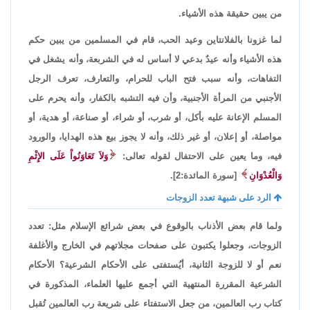
من يبين حقيقة هذه الأشياء.
لما غزونا بالفلانتاين وعيد الحب، قام في المسلمين من يبين حكم
هذه الأشياء وأنه عيدٌ بدعي لا أساس له في الشربعة، وأنه يشغل في
التفاهات، وأنه سبب فتح الباب للحرام، والتعارف، تعرف الرجل
الأجنبي من المرأة الأجنبية، وأن فيه التشبه بالكفار، وأنه يحرم على
المسلم الإعانة عليه بأكل، أو شرب، أو شراء، أو صناعة، أو هدية، أو
مواصلة، أو إعلان، أو غير ذلك، وأنه لا يجوز بيع هذه الهدايا، والورود
فيه، وما يعين على الاحتفال لقوله تعالى:
وَلاَ تَعَاوَنُواْ عَلَى الإِثْمِ
وَالْعُدْوَانِ
[سورة المائدة:2].
الرد على شبهة تعدد الزوجات
ولما قام بعض الأذناب بالوقوع في بعض شرائع الإسلام مثل: تعدد
الزوجات، وجعلوا يكتبون على صفحات مجلاتهم في الخارج والأغلفة
نعم أو لا للزوجة الثانية، أيُستفتى على الأحكام الشرعية؟ الأحكام
الشرعية المقررة المنتهية التي أجمع عليها العلماء، المذكورة في
كتاب رب العالمين، من جعل الاستفتاء على شريعة رب العالمين تُقبل