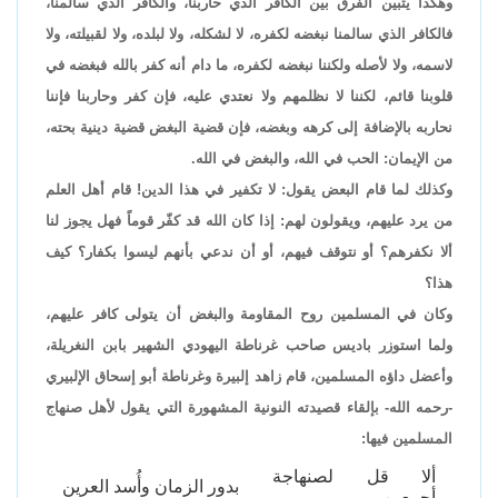
وهكذا يتبين الفرق بين الكافر الذي حاربنا، والكافر الذي سالمنا،
فالكافر الذي سالمنا نبغضه لكفره، لا لشكله، ولا لبلده، ولا لقبيلته، ولا
لاسمه، ولا لأصله ولكننا نبغضه لكفره، ما دام أنه كفر بالله فبغضه في
قلوبنا قائم، لكننا لا نظلمهم ولا نعتدي عليه، فإن كفر وحاربنا فإننا
نحاربه بالإضافة إلى كرهه وبغضه، فإن قضية البغض قضية دينية بحته،
من الإيمان: الحب في الله، والبغض في الله.
وكذلك لما قام البعض يقول: لا تكفير في هذا الدين! قام أهل العلم
من يرد عليهم، ويقولون لهم: إذا كان الله قد كفّر قوماً فهل يجوز لنا
ألا نكفرهم؟ أو نتوقف فيهم، أو أن ندعي بأنهم ليسوا بكفار؟ كيف
هذا؟
وكان في المسلمين روح المقاومة والبغض أن يتولى كافر عليهم،
ولما استوزر باديس صاحب غرناطة اليهودي الشهير بابن النغريلة،
وأعضل داؤه المسلمين، قام زاهد إلبيرة وغرناطة أبو إسحاق الإلبيري
-رحمه الله- بإلقاء قصيدته النونية المشهورة التي يقول لأهل صنهاج
المسلمين فيها:
ألا قل لصنهاجة
بدور الزمان وأُسد العرين
أجمعين