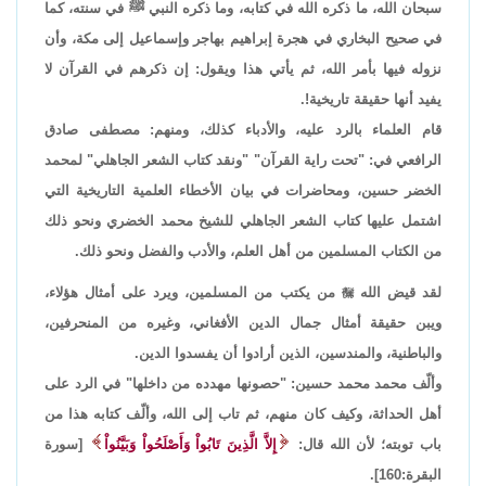
سبحان الله، ما ذكره الله في كتابه، وما ذكره النبي ﷺ في سنته، كما
في صحيح البخاري في هجرة إبراهيم بهاجر وإسماعيل إلى مكة، وأن
نزوله فيها بأمر الله، ثم يأتي هذا ويقول: إن ذكرهم في القرآن لا
يفيد أنها حقيقة تاريخية!.
قام العلماء بالرد عليه، والأدباء كذلك، ومنهم: مصطفى صادق
الرافعي في: "تحت راية القرآن" "ونقد كتاب الشعر الجاهلي" لمحمد
الخضر حسين، ومحاضرات في بيان الأخطاء العلمية التاريخية التي
اشتمل عليها كتاب الشعر الجاهلي للشيخ محمد الخضري ونحو ذلك
من الكتاب المسلمين من أهل العلم، والأدب والفضل ونحو ذلك.
لقد قيض الله

من يكتب من المسلمين، ويرد على أمثال هؤلاء،
ويبن حقيقة أمثال جمال الدين الأفغاني، وغيره من المنحرفين،
والباطنية، والمندسين، الذين أرادوا أن يفسدوا الدين.
وألّف محمد محمد حسين: "حصونها مهدده من داخلها" في الرد على
أهل الحداثة، وكيف كان منهم، ثم تاب إلى الله، وألّف كتابه هذا من
باب توبته؛ لأن الله قال:
إِلاَّ الَّذِينَ تَابُواْ وَأَصْلَحُواْ وَبَيَّنُواْ
[سورة
البقرة:160].