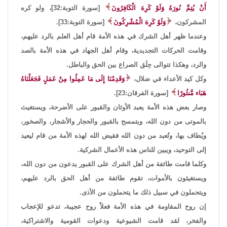
أَنْ يُتِمَّ نُورَهُ وَلَوْ كَرِهَ الْكَافِرُونَ
[سورة التوبة:32]، ولو كره
المشركون،
وَلَوْ كَرِهَ الْمُشْرِكُونَ
[سورة التوبة:33].
وعندما ظهر أهل الشرك في هذه الأمة قام أهل العلم بالرد عليهم،
وقامت الحركات التجديدية، وقام أهل الجهاد في هذه الأمة بالصد
والرد، وهكذا تتوالى حِلَق الصراع بين الحق والباطل.
وكل كيد الأعداء في ضلال،
وَقَدِمْنَا إِلَى مَا عَمِلُوا مِنْ عَمَلٍ فَجَعَلْنَاهُ
هَبَاء مَّنثُورًا
[سورة الفرقان:23].
وصار بعض هذه الأمة يعبد الأوثان والقبور على الأضرحة، ويستغيث
بالموتى من دون الله، ويتمسح بالقبور والحجار والأشجار، والصخور،
ويُطاف بها، وتُعبد من دون الله فقيض الله لهذه الأمة من قام ليعيد
إلى التوحيد، ويبين للناس هذه الأعمال الشركية.
وكلما قامت طائفة من أهل الشرك على القبور يدعون من دون الله،
ويستغيثون بالأموات، تقوم طائفة من أهل الحق بالرد عليهم،
ويتحملون في سبيل ذلك ما يتحملون من الأذى.
إن روح المقاومة في هذه الأمة فعلاً روح عجيبة، تدعو للإعجاب
والفخر، لقد قامت الشيوعية ودعوات القومية والاشتراكية،