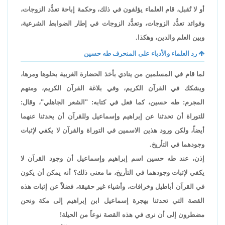
أو لا تُقبل، قام العلماء يؤلفون في ذلك، وحكمة إباحة تعدُّد الزوجات،
وفوائد تعدُّد الزوجات، وتعدُّد الزوجات في إطار الضوابط الشرعية،
وبين العلم والدين، وهكذا.
رد العلماء والأدباء على المنحرف طه حسين
لما قام في المسلمين من ينادي بأخذ الحضارة الغربية بحلوها ومرها،
ويشكك في القرآن الكريم، وفي بلاغة القرآن الكريم، ومنهم
المجرم: طه حسين، كما فعل في كتابه: "الشعر الجاهلي"، وقال:
للتوراة أن تحدثنا عن إبراهيم وإسماعيل وللقرآن أن يحدثنا عنهما
أيضاً، ولكن ورود هذين الاسمين في التوراة والقرآن لا يكفي لإثبات
وجودهما في التأريخ.
إذن، عند طه حسين اسم إبراهيم وإسماعيل أن وجود القرآن لا
يكفي لإثبات وجودهما في التأريخ، ما معنى ذلك؟ أنه يمكن أن يكون
في القرآن أباطيل وخرافات، وأشياء غير حقيقة، فضلاً عن إثبات هذه
القصة التي تحدثنا بهجرة إسماعيل ابن إبراهيم إلى مكة ونحن
مضطرون إلى أن نرى في هذه القصة نوعاً من الحيلة!