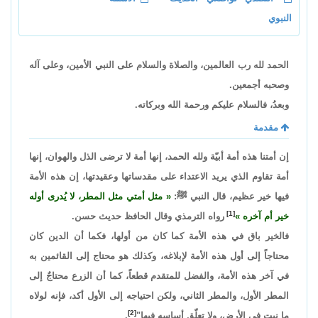
النبوي
الحمد لله رب العالمين، والصلاة والسلام على النبي الأمين، وعلى آله
وصحبه أجمعين.
وبعدُ، فالسلام عليكم ورحمة الله وبركاته.
مقدمة
إن أمتنا هذه أمة أبيّة ولله الحمد، إنها أمة لا ترضى الذل والهوان، إنها
أمة تقاوم الذي يريد الاعتداء على مقدساتها وعقيدتها، إن هذه الأمة
فيها خير عظيم، قال النبي ﷺ:
مثل أمتي مثل المطر، لا يُدرى أوله
[1]
خير أم آخره
رواه الترمذي وقال الحافظ حديث حسن.
فالخير باق في هذه الأمة كما كان من أولها، فكما أن الدين كان
محتاجاً إلى أول هذه الأمة لإبلاغه، وكذلك هو محتاج إلى القائمين به
في آخر هذه الأمة، والفضل للمتقدم قطعاً، كما أن الزرع محتاجٌ إلى
المطر الأول، والمطر الثاني، ولكن احتياجه إلى الأول أكد، فإنه لولاه
[2]
ما نبت في الأرض، ولا تعلّق أساسه فيها"
.