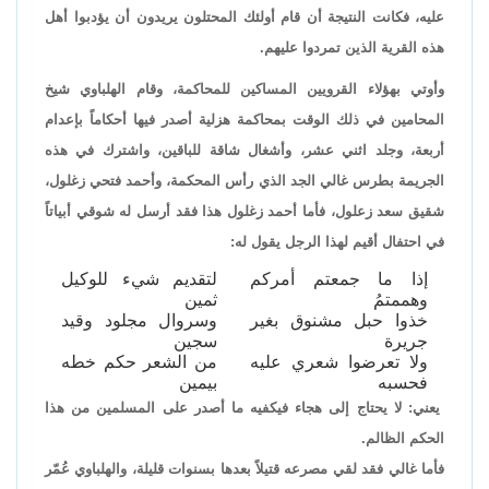
عليه، فكانت النتيجة أن قام أولئك المحتلون يريدون أن يؤدبوا أهل
هذه القرية الذين تمردوا عليهم.
وأوتي بهؤلاء القرويين المساكين للمحاكمة، وقام الهلباوي شيخ
المحامين في ذلك الوقت بمحاكمة هزلية أصدر فيها أحكاماً بإعدام
أربعة، وجلد اثني عشر، وأشغال شاقة للباقين، واشترك في هذه
الجريمة بطرس غالي الجد الذي رأس المحكمة، وأحمد فتحي زغلول،
شقيق سعد زعلول، فأما أحمد زغلول هذا فقد أرسل له شوقي أبياتاً
في احتفال أقيم لهذا الرجل يقول له:
إذا ما جمعتم أمركم
لتقديم شيء للوكيل
وهممتمُ
ثمين
خذوا حبل مشنوق بغير
وسروال مجلود وقيد
جريرة
سجين
ولا تعرضوا شعري عليه
من الشعر حكم خطه
فحسبه
بيمين
يعني: لا يحتاج إلى هجاء فيكفيه ما أصدر على المسلمين من هذا
الحكم الظالم.
فأما غالي فقد لقي مصرعه قتيلاً بعدها بسنوات قليلة، والهلباوي عُمّر