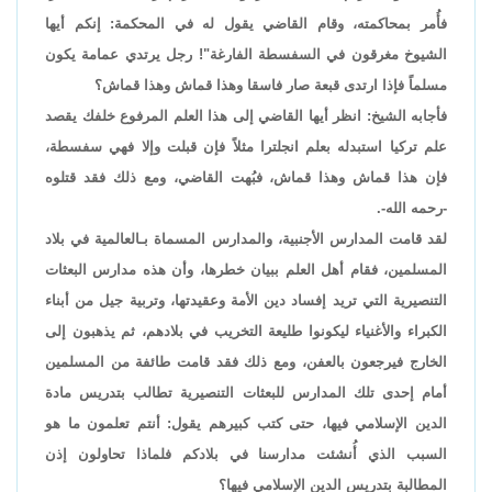
فأُمر بمحاكمته، وقام القاضي يقول له في المحكمة: إنكم أيها
الشيوخ مغرقون في السفسطة الفارغة"! رجل يرتدي عمامة يكون
مسلماً فإذا ارتدى قبعة صار فاسقا وهذا قماش وهذا قماش؟
فأجابه الشيخ: انظر أيها القاضي إلى هذا العلم المرفوع خلفك يقصد
علم تركيا استبدله بعلم انجلترا مثلاً فإن قبلت وإلا فهي سفسطة،
فإن هذا قماش وهذا قماش، فبُهت القاضي، ومع ذلك فقد قتلوه
-رحمه الله-.
لقد قامت المدارس الأجنبية، والمدارس المسماة بـالعالمية في بلاد
المسلمين، فقام أهل العلم ببيان خطرها، وأن هذه مدارس البعثات
التنصيرية التي تريد إفساد دين الأمة وعقيدتها، وتربية جيل من أبناء
الكبراء والأغنياء ليكونوا طليعة التخريب في بلادهم، ثم يذهبون إلى
الخارج فيرجعون بالعفن، ومع ذلك فقد قامت طائفة من المسلمين
أمام إحدى تلك المدارس للبعثات التنصيرية تطالب بتدريس مادة
الدين الإسلامي فيها، حتى كتب كبيرهم يقول: أنتم تعلمون ما هو
السبب الذي أُنشئت مدارسنا في بلادكم فلماذا تحاولون إذن
المطالبة بتدريس الدين الإسلامي فيها؟