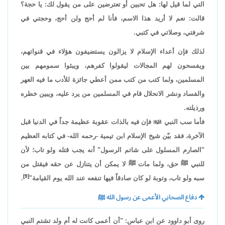
التي لما قيل لها: هل تحبين أو تعترضين على من يقول لك: يا حجة؟
قالت: نعم لا أريد هذا الاسم، فأنا لم أحج ولن أحج، وحجتي في
شرفتي، وصلاتي في كتبي.
لذلك فإن أعداء الإسلام لا يزالون يستضيفون هؤلاء في قنواتهم،
ويفسحون لهم المجالات ليقولوا كفرهم، ويبثوا سمومهم بين
المسلمين، ولما كتب من كتب ممن أعطي جائزة للأدب ما فيه العهر
والفساد ونشر الانحلال قام في المسلمين من يرد عليه، ويبين خطره
ورذيلته.
فأما سب النبي

فإن فيه بالذات عقوبة عظيمة جداً في الدنيا قبل
الآخرة، فقد بيّن شيخ الإسلام ابن تيمية -رحمه الله- في كتابه العظيم
"الصارم المسلول على شاتم الرسول" أنه يجب قتله ولو تاب؛ لأن
للنبي ﷺ حق، ولما مات ﷺ لا يمكن أن يتنازل عن حقه فيقتل من
[9]
سبه ولو تاب، وتوبة لو كان صادقاً فيها تنفعه عند الله يوم القيامة"
.
دفاع الصحابي الأعمى عن رسول الله ﷺ
روى أبو داوود عن ابن عباس: "أن أعمى كانت له أم ولد تشتم النبي