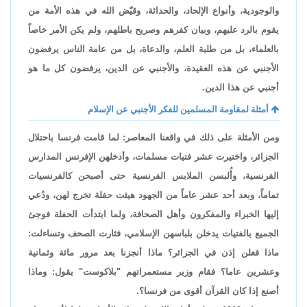
والوجودية، وأنواع الإلحاد، والحداثة، وقيّض الله في هذه الأمة من
يقوم بالرد عليهم، وبيان كفرهم وصريح باطلهم، ولم يكن الأمر خاصاً
بالعلماء، بل من طلبة العلم، والدعاة، بل من عامة الناس يرفضون
الأجنبي عن هذه العقيدة، والأجنبي عن الدين، يرفضون كل ما هو
أجنبي عن هذا الدين.
أمثلة لمقاومة المسلمين للفكر الأجنبي عن الإسلام
ومن الأمثلة على ذلك في واقعنا المعاصر: لما قامت فرنسا باحتلال
الجزائر، واختيرت عشر فتيات مسلمات، وأدخلهن الإفرنس المدارس
الفرنسية، وأُلبسن الملابس الفرنسية حتى أصبحن كالفرنسيات
تماماً، وبعد أحد عشر عاماً من الجهود هيئت حفلة تخرج لهن، ودُعي
إليها الخبراء والمفكرون وأهل الصحافة، ولما ابتدأت الحفلة فوجئ
الجميع بالفتيات يدخلن بلباسهن الإسلامي، فثارت الصحف وتساءلت:
ماذا فعلن إذن في الجزائر؟ ماذا أنجزنا بعد مرور مائة وثمانية
وعشرين عاما؟ فقام وزير مستعمراتهم "بلاكوست" يقول: وماذا
أصنع إذا كان القرآن أقوى من فرنسا؟.