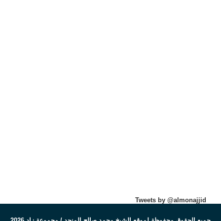
Tweets by @almonajjid
جميع الحقوق محفوظة لموقع الشيخ محمد صالح المنجد / مجموعة زاد 2026