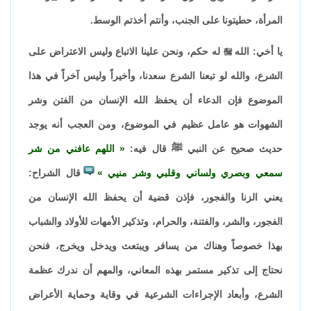
المرأة، حطيتونا على الجنب، وأنتم أخذتم الوسط.
يا أخي: الله

له حكم، ونحن علينا الاتباع وليس الاعتراض على
الشرع، والله لو تبعنا الشرع سعدنا، وأخيراً وليس آخراً في هذا
الموضوع فإن الدعاء أن يحفظ الله الإنسان من الفتن وشر
الشهوات هو عامل عظيم في الموضوع، ومن العجب أنه يوجد
حديث صحيح عن النبي ﷺ قال فيه:
اللهم عافني من شر
سمعي وبصري ولساني وقلبي وشر منيي
قال الشراح:
يعني الزنا والفجور، فإذن قضية أن يحفظ الله الإنسان من
الفجور، والشر، والفتنة، والحرام، وتذكير الأمهات للأولاد والشباب
بهذا خصوصاً وهناك من يسافر ويبتعث ويدخل ويخرج، فنحن
نحتاج إلى تذكير مستمر بهذه المعاني، والمهم أن ندرك عظمة
الشرع، وأبعاد الإجراءات الشرعية في وقاية وحماية الأعراض