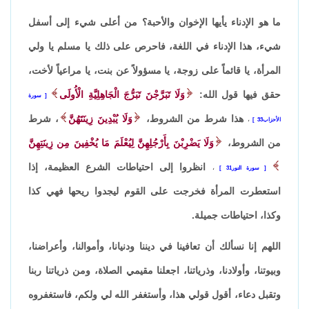
ما هو الإدناء يأيها الإخوان والأحبة؟ من أعلى شيء إلى أسفل
شيء، هذا الإدناء في اللغة، فاحرص على ذلك يا مسلم يا ولي
المرأة، يا قائماً على زوجة، يا مسؤولاً عن بنت، يا مراعياً لأخت،
حقق فيها قول الله:
وَلَا تَبَرَّجْنَ تَبَرُّجَ الْجَاهِلِيَّةِ الْأُولَى
سورة
هذا شرط من الشروط،
وَلَا يُبْدِينَ زِينَتَهُ
نَّ
، شرط
الأحزاب33
،
من الشروط،
وَلَا يَضْرِبْنَ بِأَرْجُلِهِنَّ لِيُعْلَمَ مَا يُخْفِينَ مِن زِينَتِهِنَّ
انظروا إلى احتياطات الشرع العظيمة، إذا
سورة النور31
،
استعطرت المرأة فخرجت على القوم ليجدوا ريحها فهي كذا
وكذا، احتياطات جميلة.
اللهم إنا نسألك أن تعافينا في ديننا ودنيانا، وأموالنا، وأعراضنا،
وبيوتنا، وأولادنا، وذرياتنا، اجعلنا مقيمي الصلاة، ومن ذرياتنا ربنا
وتقبل دعاء، أقول قولي هذا، وأستغفر الله لي ولكم، فاستغفروه