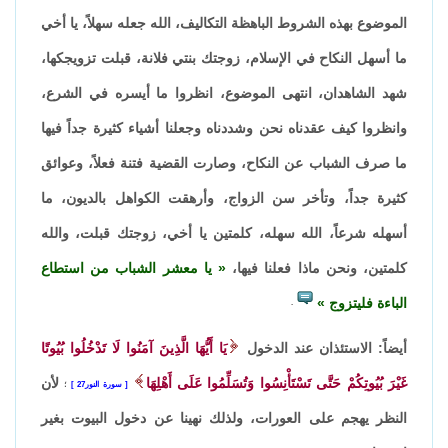
الموضوع بهذه الشروط الباهظة التكاليف، الله جعله سهلاً، يا أخي
ما أسهل النكاح في الإسلام، زوجتك بنتي فلانة، قبلت تزويجكها،
شهد الشاهدان، انتهى الموضوع، انظروا ما أيسره في الشرع،
وانظروا كيف عقدناه نحن وشددناه وجعلنا أشياء كثيرة جداً فيها
ما صرف الشباب عن النكاح، وصارت القضية فتنة فعلاً، وعوائق
كثيرة جداً، وتأخر سن الزواج، وأرهقت الكواهل بالديون، ما
أسهله شرعاً، الله سهله، كلمتين يا أخي، زوجتك قبلت، والله
كلمتين، ونحن ماذا فعلنا فيها،
يا معشر الشباب من استطاع
الباءة فليتزوج
.
أيضاً: الاستئذان عند الدخول
يَا أَيُّهَا الَّذِينَ آمَنُوا لَا تَدْخُلُوا بُيُوتًا
غَيْرَ بُيُوتِكُمْ حَتَّى تَسْتَأْنِسُوا وَتُسَلِّمُوا عَلَى أَهْلِهَا
لأن
سورة النور27
؛
النظر يهجم على العورات، ولذلك نهينا عن دخول البيوت بغير