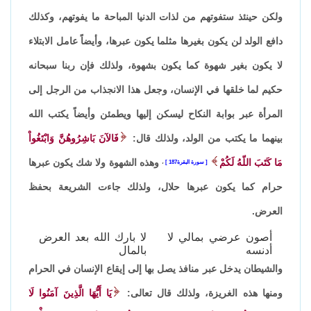
ولكن حينئذ ستفوتهم من لذات الدنيا المباحة ما يفوتهم، وكذلك
دافع الولد لن يكون بغيرها مثلما يكون عبرها، وأيضاً عامل الابتلاء
لا يكون بغير شهوة كما يكون بشهوة، ولذلك فإن ربنا سبحانه
حكيم لما خلقها في الإنسان، وجعل هذا الانجذاب من الرجل إلى
المرأة عبر بوابة النكاح ليسكن إليها ويطمئن وأيضاً يكتب الله
بينهما ما يكتب من الولد، ولذلك قال:
فَالآنَ بَاشِرُوهُنَّ وَابْتَغُواْ
مَا كَتَبَ اللّهُ لَكُمْ
وهذه الشهوة ولا شك يكون عبرها
سورة البقرة187
،
حرام كما يكون عبرها حلال، ولذلك جاءت الشريعة بحفظ
العرض.
أصون عرضي بمالي لا
لا بارك الله بعد العرض
أدنسه
بالمال
والشيطان يدخل عبر منافذ يصل بها إلى إيقاع الإنسان في الحرام
ومنها هذه الغريزة، ولذلك قال تعالى:
يَا أَيُّهَا الَّذِينَ آمَنُوا لَا