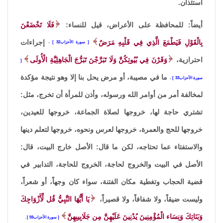
استئذان.
أيضاً: للمحافظة على الأعراض، قيل للنساء:
فَلَا تَخْضَعْنَ
بِالْقَوْلِ فَيَطْمَعَ الَّذِي فِي قَلْبِهِ مَرَضٌ
إجراءات
سورة الأحزاب32
،
احترازية،
وَقَرْنَ فِي بُيُوتِكُنَّ وَلَا تَبَرَّجْنَ تَبَرُّجَ الْجَاهِلِيَّةِ الْأُولَى
ما في مصيبة، أو مرض يحل بنا إلا وهو نتيجة مؤكدة
سورة الأحزاب33
،
لمخالفة أمر من أوامر الله ورسوله، وأذن للمرأة أن تخرج، مثل:
تشتري حاجة لها، خروجها لصلاة الجماعة، خروجها للعيدين،
خروجها للحج والعمرة، خروجها لعرس ونحوه، خروجها لتعلم دينها
والاستفتاء عما تحتاجه، لكن ما قال: الأصل خارج البيت، قال:
الأصل في البيت والخروج لحاجة، الخروج للحاجة، التدابير في
قضية الحجاب وتغطية مكان الفتنة، سواء كان وجهاً، أو شعراً،
وليست ضيقاً، ولا شفافاً، ولا قصيراً،
يَا أَيُّهَا النَّبِيُّ قُل لِّأَزْوَاجِكَ
وَبَنَاتِكَ وَنِسَاء الْمُؤْمِنِينَ يُدْنِينَ عَلَيْهِنَّ مِن جَلَابِيبِهِنَّ
سورة الأحزاب59
.