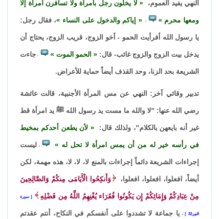
النهي يفيد العموم،
لا يخلون رجل بامرأة ولا تسافرن امرأة إلا
ومعها محرم
إياكم والدخول على النساء
، فقال رجل:
،
يا رسول الله أفرأيت الحمو - أخو الزوج، قريب الزوج، يحتاج أن
يدخل بيت الزوج والزوج غائب- قال:
الحمو الموت
جاءت
،
الشريعة بحد الزنا، وحد القذف أيضاً حماية للأعراض.
تدبير وقائي آخر: النهي عن مس المرأة الأجنبية، قالت عائشة
رضي الله عنها: "لا والله ما مست يد رسول الله ﷺ يد امرأة قط
غير أنه بايعهن بالكلام"، ولذلك قال:
لأن يطعن أحدكم بمخيط
في رأسه خير له من أن يمس امرأة لا تحل له
ليست
،
إجراءات الشريعة دائماً إجراءات بالمنع لا، لا، لا، هذه مهمة، لكن
أيضاً، افعلوا، افعلوا، افعلوا،
وَأَنكِحُوا الْأَيَامَى مِنكُمْ وَالصَّالِحِينَ
مِنْ عِبَادِكُمْ وَإِمَائِكُمْ إِن يَكُونُوا فُقَرَاء يُغْنِهِمُ اللَّهُ مِن فَضْلِهِ
سورة
يا جماعة لا تشددوا على أنفسكم في النكاح، أنتم عقدتم
النور32
،