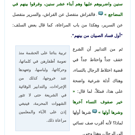
سنين واضربوهم عليها وهم أبناء عشر سنين، وفرقوا بينهم في
المضاجع
فالفراش منفصل عن الفراش، والسرير منفصل
،
عن السرير، وهكذا من باب المراعاة، كما قال بعض السلف:
"أول فساد الصبيان من بينهم"
.
ثم من التدابير أن الشرع
تربية بناتنا على الحشمة منذ
خفف جداً واحتاط جداً في
نعومة أظفارهن في كلماتها،
وحركاتها، ولباسها، وتعهدها
قضية اختلاط الرجال بالنساء،
عند خروجها، كذلك من
وهناك أدلة شرعية واضحة
الإجراءات، والتدابير الوقائية
على هذا، فمثلاً، لما قال:
في الشريعة حتى لا تثور
خير صفوف النساء آخرها
الشهوات المحرمة، فينبغي
إذن على الآباء والمعلمين
وشرها أولها
شرها أولها
مراعاة ذلك.
لماذا؟ لأنه أقرب صف نسائي
إلى الرجال، وهذا وحي.