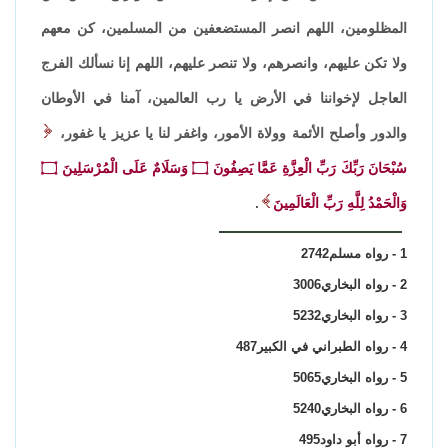
المظلومين، اللهم انصر المستضعفين من المسلمين، كن معهم
ولا تكن عليهم، وانصرهم، ولا تنصر عليهم، اللهم إنا نسألك الفرج
العاجل لإخواننا في الأرض يا رب العالمين، آمنا في الأوطان
والدور وأصلح الأئمة وولاة الأمور، واغفر لنا يا عزيز يا غفور،
سُبْحَانَ رَبِّكَ رَبِّ الْعِزَّةِ عَمَّا يَصِفُونَ ۝ وَسَلَامٌ عَلَى الْمُرْسَلِينَ ۝
وَالْحَمْدُ لِلَّهِ رَبِّ الْعَالَمِينَ
.
1 - رواه مسلم2742
2 - رواه البخاري3006
3 - رواه البخاري5232
4 - رواه الطبراني في الكبير487
5 - رواه البخاري5065
6 - رواه البخاري5240
7 - رواه أبو داود495