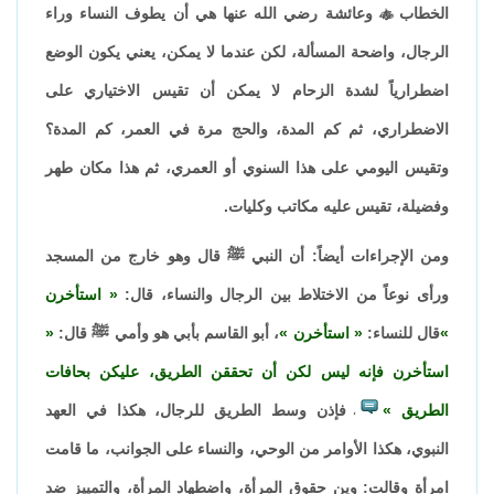
الخطاب

وعائشة رضي الله عنها هي أن يطوف النساء وراء
الرجال، واضحة المسألة، لكن عندما لا يمكن، يعني يكون الوضع
اضطرارياً لشدة الزحام لا يمكن أن تقيس الاختياري على
الاضطراري، ثم كم المدة، والحج مرة في العمر، كم المدة؟
وتقيس اليومي على هذا السنوي أو العمري، ثم هذا مكان طهر
وفضيلة، تقيس عليه مكاتب وكليات.
ومن الإجراءات أيضاً: أن النبي ﷺ قال وهو خارج من المسجد
ورأى نوعاً من الاختلاط بين الرجال والنساء، قال:
استأخرن
قال للنساء:
استأخرن
، أبو القاسم بأبي هو وأمي ﷺ قال:
استأخرن فإنه ليس لكن أن تحققن الطريق، عليكن بحافات
الطريق
فإذن وسط الطريق للرجال، هكذا في العهد
،
النبوي، هكذا الأوامر من الوحي، والنساء على الجوانب، ما قامت
امرأة وقالت: وين حقوق المرأة، واضطهاد المرأة، والتمييز ضد