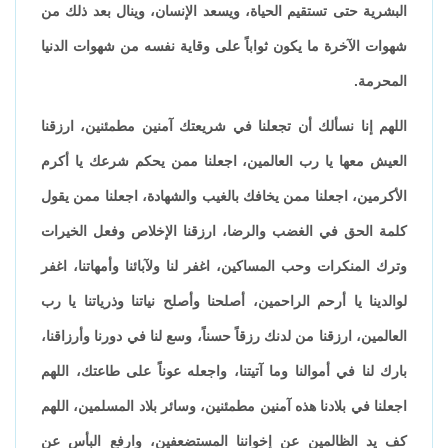
البشرية حتى تستقيم الحياة، ويسعد الإنسان، وينال بعد ذلك من
شهوات الآخرة ما يكون ثواباً على وقاية نفسه من شهوات الدنيا
المحرمة.
اللهم إنا نسألك أن تجعلنا في شريعتك آمنين مطمئنين، ارزقنا
العيش معها يا رب العالمين، اجعلنا ممن يحكم شرعك يا أكرم
الأكرمين، اجعلنا ممن يخافك بالغيب والشهادة، اجعلنا ممن يقول
كلمة الحق في الغضب والرضا، ارزقنا الإخلاص وفعل الخيرات
وترك المنكرات وحب المساكين، اغفر لنا ولآبائنا وأمهاتنا، اغفر
لوالدينا يا أرحم الراحمين، أصلحنا وأصلح نياتنا وذرياتنا يا رب
العالمين، ارزقنا من لدنك رزقاً حسناً، وسع لنا في دورنا وأرزاقنا،
بارك لنا في أموالنا وما آتيتنا، واجعله عوناً على طاعتك، اللهم
اجعلنا في بلادنا هذه آمنين مطمئنين، وسائر بلاد المسلمين، اللهم
كف يد الظالمين عن إخواننا المستضعفين، وارفع البأس عن