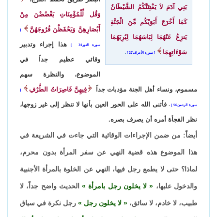
بَنِي آدَمَ لاَ يَفْتِنَنَّكُمُ الشَّيْطَانُ
وَقُل لِّلْمُؤْمِنَاتِ يَغْضُضْنَ مِنْ
كَمَا أَخْرَجَ أَبَوَيْكُم مِّنَ الْجَنَّةِ
أَبْصَارِهِنَّ وَيَحْفَظْنَ فُرُوجَهُنَّ
يَنزِعُ عَنْهُمَا لِبَاسَهُمَا لِيُرِيَهُمَا
هذا إجراء وتدبير
سورة النور31
سَوْءَاتِهِمَا
سورة الأعراف27
،
وقائي عظيم جداً في
الموضوع، والنظرة سهم
مسموم، ونساء أهل الجنة مؤدبات جداً
فِيهِنَّ قَاصِرَاتُ الطَّرْفِ
فأثنى الله على الحور العين بأنها لا تنظر إلى غير زوجها،
سورة الرحمن56
،
نظر الفجأة أمره أن يصرف بصره.
أيضاً: من ضمن الإجراءات الوقائية التي جاءت في الشريعة في
هذا الموضوع هذه قضية النهي عن سفر المرأة بدون محرم،
لماذا؟ حتى لا يطمع رجل فيها، النهي عن الخلوة بالمرأة الأجنبية
والدخول عليها،
لا يخلون رجل بامرأة
الحديث واضح جداً، لا
طبيب، لا خادم، لا سائق،
لا يخلون رجل
رجل نكرة في سياق