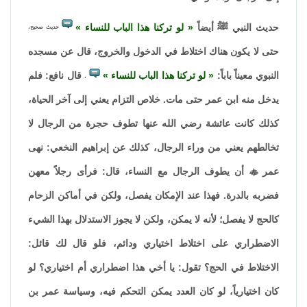
حديث النبي ﷺ أيضاً
لو تركنا هذا الباب للنساء
حديث صحيح،
حتى لا يكون هناك اختلاط في الدخول والخروج، قال عن مسجده
النبوي معيناً باباً:
لو تركنا هذا الباب للنساء
قال نافع: فلم
،
يدخل منه ابن عمر حتى مات. خلاص التزام يعني إلى آخر الحياة،
كذلك كانت عائشة رضي الله عنها تطوف حجرة من الرجال لا
تخالطهم يعني من وراء الرجال، كذلك عن إبراهيم النخعي: نهى
عمر

أن يطوف الرجال مع النساء، قال: فرأى رجلاً معهن
فضربه بالدرة. فهذا عند الإمكان يفصل، ولكن في أماكن الزحام
كالحج لا يفصل؛ لأنه لا يمكن، ولكن لا يجوز الاستدلال بهذا الشيء
الاضطراري على اختلاط اختياري ودائم، فلو قال لك قائل:
الاختلاط في الحج؟ تقول: يا أخي هذا اضطراري أم اختياري؟ لو
كان اختيارياً، لو كان العدد يمكن التحكم فيه، وسياسة عمر بن