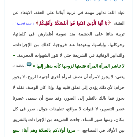
عباد الله: تدابير مهمة في تربية أبنائنا على العفة، الابتعاد عن
الفتنة،
يَا أَيُّهَا الَّذِينَ آمَنُوا قُوا أَنفُسَكُمْ وَأَهْلِيكُمْ
سورة التحريم6
،
تربية بناتنا على الحشمة منذ نعومة أظفارهن في كلماتها،
وحركاتها، ولباسها، وتعهدها عند خروجها، كذلك من الإجراءات،
والتدابير الوقائية في الشريعة حتى لا تثور الشهوات المحرمة،
لا تباشر المرأة المرأة فتنعتها لزوجها كأنه ينظر إليها
رواه البخاري،
يعني: لا يجوز لامرأة أن تصف امرأة أخرى أجنبية للزوج، لا يجوز
حرام؛ لأن ذلك يؤدي إلى تعلق قلبه بها، وإذا كان الوصف نقله لا
يجوز فما بالك بالنظر إلى الصور، وقد يصح أن يسمى عصرنا
عصر التصوير، لا قنوات لا مواقع، تطبيقات جوال، صور في كل
مكان، ومنها صور النساء، جاءت الشريعة من الإجراءات بالتفريق
بين الأولاد في المضاجع،
مروا أولادكم بالصلاة وهم أبناء سبع