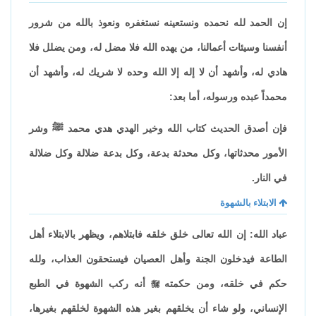
إن الحمد لله نحمده ونستعينه نستغفره ونعوذ بالله من شرور
أنفسنا وسيئات أعمالنا، من يهده الله فلا مضل له، ومن يضلل فلا
هادي له، وأشهد أن لا إله إلا الله وحده لا شريك له، وأشهد أن
محمداً عبده ورسوله، أما بعد:
فإن أصدق الحديث كتاب الله وخير الهدي هدي محمد ﷺ وشر
الأمور محدثاتها، وكل محدثة بدعة، وكل بدعة ضلالة وكل ضلالة
في النار.
الابتلاء بالشهوة
عباد الله: إن الله تعالى خلق خلقه فابتلاهم، ويظهر بالابتلاء أهل
الطاعة فيدخلون الجنة وأهل العصيان فيستحقون العذاب، ولله
حكم في خلقه، ومن حكمته

أنه ركب الشهوة في الطبع
الإنساني، ولو شاء أن يخلقهم بغير هذه الشهوة لخلقهم بغيرها،