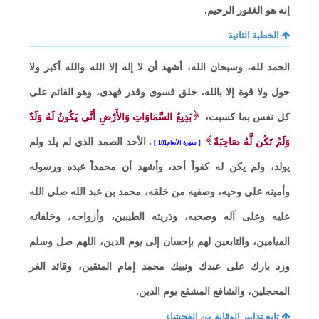
إنه هو الغفور الرحيم.
الخطبة الثانية
الحمد لله، وسبحان الله، أشهد أن لا إله إلا الله والله أكبر ولا
حول ولا قوة إلا بالله، خلق فسوى وقدر فهدى، وهو القائم على
كل نفس بما كسبت،
بَدِيعُ السَّمَاوَاتِ وَالأَرْضِ أَنَّى يَكُونُ لَهُ وَلَدٌ
وَلَمْ تَكُن لَّهُ صَاحِبَةٌ
الأحد الصمد الذي لم يلد ولم
سورة الأنعام101
،
يولد، ولم يكن له كفواً أحد، وأشهد أن محمداً عبده ورسوله
وأمينه على وحيه، وصفيه من خلقه، محمد بن عبد الله صلى الله
عليه وعلى آله وصحبه، وذريته الطيبين، وأزواجه، وخلفائه
الميامين، والتابعين لهم بإحسان إلى يوم الدين، اللهم صل وسلم
وزد بارك على عبدك ونبيك محمد إمام المتقين، وقائد الغر
المحجلين، والشافع المشفع يوم الدين.
تابع تدابير الوقاية من الفحشاء