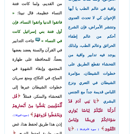
من القديم، ولما كانت فتنة
واقية في عالم الطب يا أيها
النساء عظيمة، قال نبينا:
الإخوان كي لا تحدث العدوى
فاتقوا الدنيا واتقوا النساء، فإن
وتنتشر الأمراض، فإن الشرع
أول فتنة بني إسرائيل كانت
أحكم من عالم إطفاء
في النساء
جاءت التدابير
الحرائق وعالم الطب، ولذلك
في القرآن والسنة يعضد بعضها
يوجد فيه تدابير واقية من
بعضاً، للمحافظة على طهارة
الفحشاء تقطع الطريق على
المجتمع، وإبقاء الشهوة في
خطوات الشيطان، مؤامرة
المباح، في النكاح، ومنع سريان
الشيطان في التعري ونزع
خطوات الشيطان عبرها إلى
اللباس قديمة جداً مع الجنس
الفحشاء والمنكر، فمثلاً
قُل
البشري
يَا بَنِي آدَمَ قَدْ
لِّلْمُؤْمِنِينَ يَغُضُّوا مِنْ أَبْصَارِهِمْ
أَنزَلْنَا عَلَيْكُمْ لِبَاسًا يُوَارِي
وَيَحْفَظُوا فُرُوجَهُمْ
سورة النور30
،
سَوْءَاتِكُمْ وَرِيشًا وَلِبَاسُ
إذن هذا طريق لحفظ هذا، غض
التَّقْوَىَ
يَا
سورة الأعراف26
،
البصر طريق لحفظ الفرج،