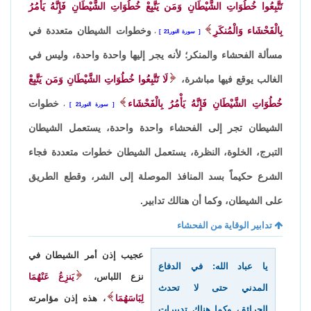
تَتَّبِعُوا خُطُوَاتِ الشَّيْطَانِ وَمَن يَتَّبِعْ خُطُوَاتِ الشَّيْطَانِ فَإِنَّهُ يَأْمُرُ
بِالْفَحْشَاء وَالْمُنكَرِ
وخطوات الشيطان متعددة في
سورة النور21
،
مسألة الفحشاء والمنكر؛ لأنه يجر إليها واحدة واحدة، وليس في
الغالب يوقع فيها مباشرة،
لَا تَتَّبِعُوا خُطُوَاتِ الشَّيْطَانِ وَمَن يَتَّبِعْ
خُطُوَاتِ الشَّيْطَانِ فَإِنَّهُ يَأْمُرُ بِالْفَحْشَاء
خطوات
سورة النور21
،
الشيطان تجر إلى الفحشاء واحدة واحدة، يستعمل الشيطان
التبرج، الخلوة، النظرة، يستعمل الشيطان خطوات متعددة فجاء
الشرع حكيماً بسد المنافذ الموصلة إلى الشر، وقطع الطريق
على الشيطان، وكما أن هنالك تدابير.
تدابير الوقاية من الفحشاء
عجيب إذن أمر الشيطان في
يا عباد الله: في الدفاع
نزع اللباس،
يَنزِعُ عَنْهُمَا
المدني حتى لا تحدث
لِبَاسَهُمَا
، هذه إذن مؤامرته
الحرائق، وكما هناك تدبيرات