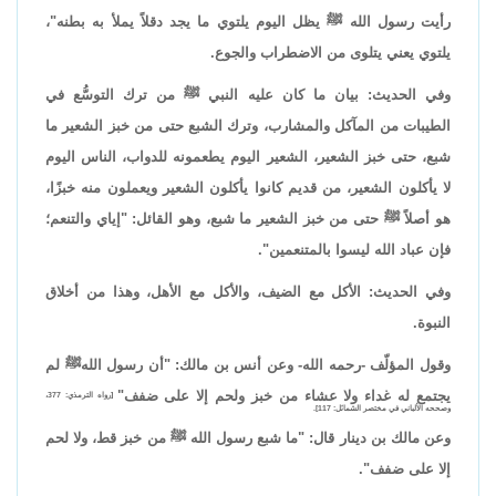
رأيت رسول الله ﷺ يظل اليوم يلتوي ما يجد دقلاً يملأ به بطنه"،
يلتوي يعني يتلوى من الاضطراب والجوع.
وفي الحديث: بيان ما كان عليه النبي ﷺ من ترك التوسُّع في
الطيبات من المآكل والمشارب، وترك الشبع حتى من خبز الشعير ما
شبع، حتى خبز الشعير، الشعير اليوم يطعمونه للدواب، الناس اليوم
لا يأكلون الشعير، من قديم كانوا يأكلون الشعير ويعملون منه خبزًا،
هو أصلاً ﷺ حتى من خبز الشعير ما شبع، وهو القائل: "إياي والتنعم؛
فإن عباد الله ليسوا بالمتنعمين".
وفي الحديث: الأكل مع الضيف، والأكل مع الأهل، وهذا من أخلاق
النبوة.
وقول المؤلّف -رحمه الله- وعن أنس بن مالك: "أن رسول اللهﷺ لم
يجتمع له غداء ولا عشاء من خبز ولحم إلا على ضفف"
[رواه الترمذي: 377،
وصححه الألباني في مختصر الشمائل: 117].
وعن مالك بن دينار قال: "ما شبع رسول الله ﷺ من خبز قط، ولا لحم
إلا على ضفف".