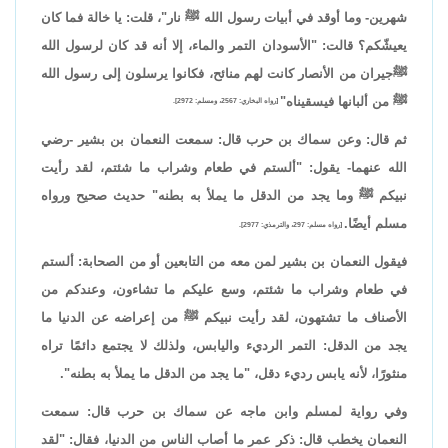
شهرين- وما أوقد في أبيات رسول الله ﷺ نار"، قلت: يا خالة فما كان
يعيشّكم؟ قالت: "الأسودان التمر والماء، إلا أنه قد كان لرسول الله
ﷺجيران من الأنصار كانت لهم منائح، فكانوا يرسلون إلى رسول الله
ﷺ من ألبانها فيسقيناه"
[رواه البخاري: 2567، ومسلم: 2972].
ثم قال: وعن سماك بن حرب قال: سمعت النعمان بن بشير -رضي
الله عنهما- يقول: "ألستم في طعام وشراب ما شئتم، لقد رأيت
نبيكم ﷺ وما يجد من الدقل ما يملأ به بطنه" حديث صحيح ورواه
مسلم أيضًا.
[رواه مسلم: 297، والترمذي: 2977].
فيقول النعمان بن بشير لمن معه من التابعين أو من الصحابة: ألستم
في طعام وشراب ما شئتم، وسع عليكم ما تشاءون، وعندكم من
الأصناف ما تشتهون، لقد رأيت نبيكم ﷺ من إعراضه عن الدنيا ما
يجد من الدقل: التمر الرديء واليابس، ولذلك لا يجتمع دائمًا تراه
منثورًا، لأنه يابس رديء دقل، "ما يجد من الدقل ما يملأ به بطنه".
وفي رواية لمسلم وابن ماجه عن سماك بن حرب قال: سمعت
النعمان يخطب قال: ذكر عمر ما أصاب الناس من الدنيا، فقال: "لقد