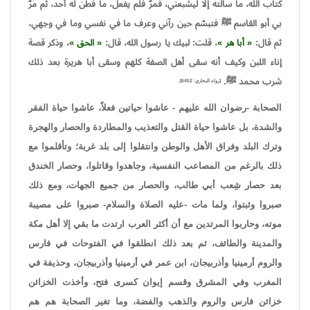
كتاب الله، ما سألته إلا ليشبعني، فمرّ فلم يفعل، ما فطن له أحد، ثم مرّ
بي أبو القاسم ﷺ فتبسّم حين رآني وعرف ما في نفسي وما في وجهي،
ثم قال:
أبا هر
، قلت: لبيك يا رسول الله، قال:
الحق
، وذكر قصة
إناء اللبن وكيف أنه سقى أهل الصفة كلهم وسقى أبا هريرة بعد ذلك
شرب محمد ﷺ.
[رواه البخاري: 6452].
الصحابة -رضوان الله عليهم - عاشوا حياتين فعلاً، عاشوا حياة الفقر
والشدة، بل عاشوا حياة القتل والتعذيب والمطاردة والحصار والهجرة
وترك البلد وفراق الأهل والوطن وانتقلوا إلى بلد غربة؛ وتأقلموا مع
ذلك بالرغم من المصاعب النفسية، وجاهدوا وقاتلوا، وحصار الخندق
بعد حصار شِعب أبي طالب، والحصار من جميع الجهات، ومع ذلك
صبروا وثبتوا، ولما مات -عليه الصلاة والسلام- صبروا على مصيبة
موته، وحاربوا المرتدين مع أن أكثر العرب ارتدت ما بقي إلا أهل مكة
والمدينة والطائف، ثم بعد ذلك انطلقوا في الفتوحات في فارس
والروم أرمينيا وأذربيجان، ابن عمر في أرمينيا وأذربيجان، وحذيفة في
المغرب وفي المشرق وقسم إيوان كسرى فتح، وأخذت الخزائن
خزائن فارس والروم والذهب والفضة، وما تغير الصحابة هم هم