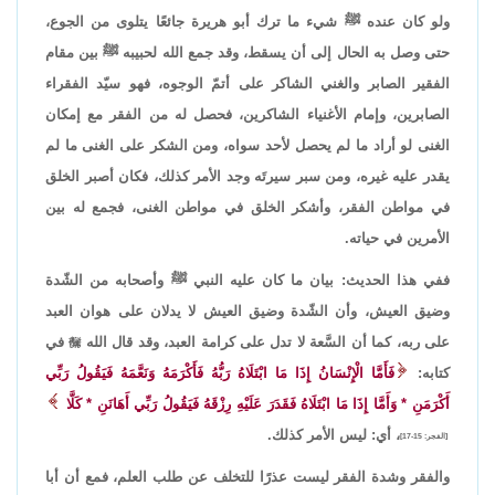
ولو كان عنده ﷺ شيء ما ترك أبو هريرة جائعًا يتلوى من الجوع،
حتى وصل به الحال إلى أن يسقط، وقد جمع الله لحبيبه ﷺ بين مقام
الفقير الصابر والغني الشاكر على أتمّ الوجوه، فهو سيّد الفقراء
الصابرين، وإمام الأغنياء الشاكرين، فحصل له من الفقر مع إمكان
الغنى لو أراد ما لم يحصل لأحد سواه، ومن الشكر على الغنى ما لم
يقدر عليه غيره، ومن سبر سيرتَه وجد الأمر كذلك، فكان أصبر الخلق
في مواطن الفقر، وأشكر الخلق في مواطن الغنى، فجمع له بين
الأمرين في حياته.
ففي هذا الحديث: بيان ما كان عليه النبي ﷺ وأصحابه من الشّدة
وضيق العيش، وأن الشّدة وضيق العيش لا يدلان على هوان العبد
على ربه، كما أن السَّعة لا تدل على كرامة العبد، وقد قال الله

في
كتابه:
فَأَمَّا الْإِنْسَانُ إِذَا مَا ابْتَلَاهُ رَبُّهُ فَأَكْرَمَهُ وَنَعَّمَهُ فَيَقُولُ رَبِّي
أَكْرَمَنِ * وَأَمَّا إِذَا مَا ابْتَلَاهُ فَقَدَرَ عَلَيْهِ رِزْقَهُ فَيَقُولُ رَبِّي أَهَانَنِ * كَلَّا
، أي: ليس الأمر كذلك.
[الفجر: 15-17]
والفقر وشدة الفقر ليست عذرًا للتخلف عن طلب العلم، فمع أن أبا