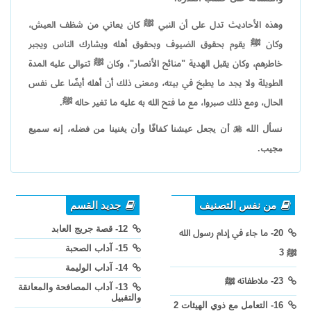
وهذه الأحاديث تدل على أن النبي ﷺ كان يعاني من شظف العيش،
وكان ﷺ يقوم بحقوق الضيوف وبحقوق أهله ويشارك الناس ويجبر
خاطرهم، وكان يقبل الهدية "منائح الأنصار"، وكان ﷺ تتوالى عليه المدة
الطويلة ولا يجد ما يطبخ في بيته، ومعنى ذلك أن أهله أيضًا على نفس
الحال، ومع ذلك صبروا، مع ما فتح الله به عليه ما تغير حاله ﷺ.
نسأل الله

أن يجعل عيشنا كفافًا وأن يغنينا من فضله، إنه سميع
مجيب.
من نفس التصنيف
جديد القسم
12- قصة جريج العابد
20- ما جاء في إدام رسول الله
15- آداب الصحبة
ﷺ 3
14- آداب الوليمة
23- ملاطفاته ﷺ
13- آداب المصافحة والمعانقة
والتقبيل
16- التعامل مع ذوي الهيئات 2