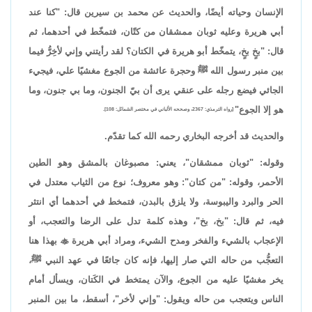
الإنسان وحياته أيضًا، والحديث عن محمد بن سيرين قال: "كنا عند
أبي هريرة وعليه ثوبان ممشقان من كتّان، فتمخّط في أحدهما، ثم
قال: "بخٍ بخٍ، يتمخّط أبو هريرة في الكتان؟ لقد رأيتني وإني لأخِرُّ فيما
بين منبر رسول الله ﷺ وحجرة عائشة من الجوع مغشيًا علي، فيجيء
الجائي فيضع رجله على عنقي يرى أن بيّ الجنون، وما بي جنون، وما
هو إلا الجوع"
[رواه الترمذي: 2367، وصححه الألباني في مختصر الشمائل: 108].
والحديث قد أخرجه البخاري رحمه الله كما تقدّم.
وقوله: "ثوبان ممشقان"، يعني: مصبوغان بالمشق وهو الطين
الأحمر، وقوله: "من كتان": وهو معروف؛ نوع من الثياب معتدل في
الحر والبرد واليبوسة، ولا يلزق بالبدن، فتمخط في أحدهما أي انتثر
فيه، ثم قال: "بخ، بخ"، وهذه كلمة تدل على الرضا والتعجب، أو
الإعجاب بالشيء والفخر ومدح الشيء، ومراد أبي هريرة

بهذا هنا
التعجُّب من حاله التي صار إليها، فإنه كان جائعًا في عهد النبي ﷺ،
يخر مغشيًا عليه من الجوع، والآن يمتخط في الكَتان، ويسأل أمام
الناس ويتعجب من حاله ويقول: "وإني لأخر"، أسقط، ما بين المنبر