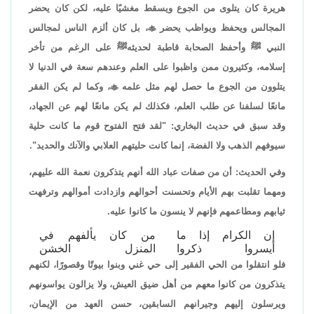
هريرة كان يتلوى من الجوع ويسقط مغشيًا عليه، لكن كان يحضر
المجالس ويحفظ ويواظب يحضر

، بل كان ألزم الناس لمجالس
النبي ﷺ وأحفظ الصحابة قاطبة لحديثهﷺ على الرغم من تأخر
إسلامه، وكثيرون ممن واظبوا على العلم وعندهم سعة في الدنيا لا
يتلوون من الجوع ما حصل لهم مثل علمه

، وكما لم يكن الفقر
مانعًا لسلفنا عن طلب العلم، فكذلك لم يكن مانعًا لهم عن الجهاد،
وقد سبق في حديث البخاري: "لقد فتح الفتوح قوم ما كانت حلية
سيوفهم الذهب ولا الفضة، إنما كانت حليتهم العلابي والآنك والحديد".
وفي الحديث: أن من صفات عباد الله أنهم يتذكرون نعمة الله عليهم،
ومهما تقلبت بهم الأيام وتحسنت أحوالهم وازدادت أموالهم وترفهت
ثيابهم ومطاعمهم فإنهم لا ينسون ما كانوا عليه.
إن الكرام إذا ما
من كان يألفهم في
أيسروا ذكروا
المنزل الخشن
فلو انتقلوا من الحي الفقير إلى حي غني وبنوا بيوتًا وقصورًا، لكنهم
يتذكرون من كانوا معهم من أهل ضيق العيش، ولا يزالون يواسونهم
ويرسلون إليهم وجيرانهم السابقين، حسن العهد من الإيمان،