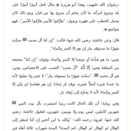
-رضوان الله عليهم-، وهذا أبو هريرة

مثال جُعل أميرًا أميرًا على
بلد وتزوج امرأة، ما كان يحلم أن يتزوج بها من قبل، ومع ذلك كان
يحمل الحطب على ظهره ويقول: "طرِّقوا للأمير طرِّقوا للأمير"، فهو
يتواضع

.
قال: وعن عائشة -رضي الله عنها- قالت: "إن كنا آل محمد ﷺ نمكث
شهرًا ما نستوقد بنار إن هو إلا التمر والماء".
يعني: ما هو شأننا أو عيشنا إلا التمر والماء، وقوله: "إن كنا" مخففة
من المثقلة يعني: إنَّا كَّنا، "آلَ محمد" النصب على الاختصاص، يعني:
هم آل محمد ﷺ، "نمكث شهرًا ما نستوقد بنار": لا نخبز ولا نطبخ؛ لأنه
ما عندنا شيء أصلاً نخبزه، نوقد نار لماذا، إن هو طعامنا لم يكن إلا
التمر والماء؛ لأنه لا يحتاج إلى إيقاد نار.
وفي رواية: أن تلك الحال كانت ربما استمرت بآل بيت النبي ﷺ
شهرين كاملين، ليس يوم ولا يومين، شهرين، فتقول عائشة -رضي
الله عنها- لعروة -رحمه الله-: "والله يا ابن أختي إن كنا لننظر إلى
الهلال ثم الهلال ثم الهلال -كم المدة؟ المدة شهران، ثلاثة أهلة في