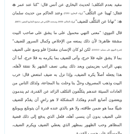
مقيد بعدم التكلف؛ لحديث البخاري عن أنس قال: "كنا عند عمر

فقال: نُهينا عن التكلُّف"
وعند الحاكم من حديث سلمان
[رواه البخاري: 7293]،

: "نهانا عن التكلُّف للضيف"
[رواه الحاكم: 5935، وصححه الألباني في صحيح الجامع الصغير: 6871].
قال النووي: "معنى النهي محمول على ما يشق على صاحب البيت
مشقة ظاهرة؛ لأن ذلك يمنعه من الإخلاص وكمال السرور للضيف"
لكن لو كان الإنسان مقتدرًا فلو وسع على الضيف
[شرح النووي على مسلم: 13/213]،
بما لا يشق عليه فلا حرج، وأتى للضيف بما يكرمه به فلا حرج، أما أن
ينهي الراتب بعزيمتين وبعد ذلك يبقى نصف الشهر بلا نفقة لأهله،
هذا يجعله أصلاً يكره الضيف، وإذا نزل به ضيف امتعض قال: خرب
البيت وذهب المصروف وحلّ بنا وحلت بنا المجاعة، ولذلك الناس من
العادات السيئة عندهم يتكلّفون التكلف الزائد عن القدرة، ثم يندمون
ويعضون أصابع الندم وهكذا، المشكلة لا هو راضٍ أن يقدّم للضيف
شيئًا مما هو ضمن طاقته، ولا هو بالذي عنده قدرة أن يتوسّع ويوسّع
على الضيف بدون أن ينسى أهله، فلعل الذي يدفع إلى ذلك قضية
المظاهر وحب الظهور بمظهر الذي يعطي الضيف ويكرم الضيف،
والمسألة على حسب القدرة.