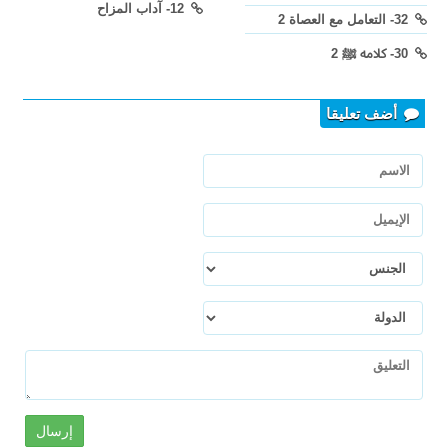
12- آداب المزاح
32- التعامل مع العصاة 2
30- كلامه ﷺ 2
أضف تعليقا
إرسال