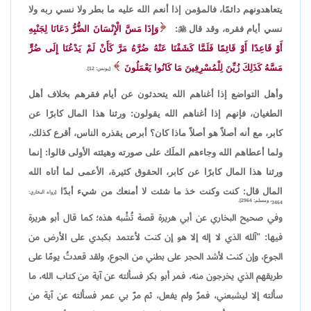
يتعاهدونهم دائمًا، فالمؤمن إذا أنعم الله عليه ما بطر ولا نسي ربه ولا
نسي أيام فقره، وقد قال

:
وَإِذَا مَسَّ الْإِنْسَانَ الضُّرُّ دَعَانَا لِجَنْبِهِ
أَوْ قَاعِدًا أَوْ قَائِمًا فَلَمَّا كَشَفْنَا عَنْهُ ضُرَّهُ مَرَّ كَأَنْ لَمْ يَدْعُنَا إِلَى ضُرٍّ
مَسَّهُ كَذَلِكَ زُيِّنَ لِلْمُسْرِفِينَ مَا كَانُوا يَعْمَلُونَ
[يونس: 12].
وأهل التواضع إذا أغناهم الله يتحدثون عن أيام فقرهم بخلاف أهل
الطغيان، فإنهم إذا أغناهم الله يقولون: ورثنا هذا المال كابرًا عن
كابر، مع أنه أصلاً هو أصلاً ماذا كان؟ أبرص يقذره الناس، أقرع كذلك،
ولما أعطاهم الله وجاءهم الملَك على صورته وهيئته الأولى قالوا: إنما
ورثنا هذا المال كابرًا عن كابر، الحقوق كثيرة، الأعمى لما أتاه الله
المال قال: كنت وكنت خذ ما شئت لا أمنعك من شيء أبدًا
[رواه البخاري:
3464، ومسلم: 2964].
وفي صحيح البخاري عن أبي هريرة قصة تُشْبه هذه؛ كما قال أبو هريرة
فيها: "آلله الذي لا إله إلا هو إن كنت لأعتمد بكبدي على الأرض من
الجوع، وإن كنت لأشد الحجر على بطني من الجوع، ولقد قعدتُ يومًا على
طريقهم الذي يخرجون منه، فمر أبو بكر فسألته عن آية من كتاب الله، ما
سألته إلا ليشبعني، فمرّ ولم يفعل، ثم مرّ بي عمر فسألته عن آية من