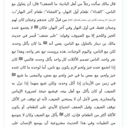
قال مالك سألت رجلاً من أهل البادية: ما الضفف؟ قال: أن يتناول مع
الناس، "الغداء": طعام أول النهار، و"العشاء": طعام آخر النهار"
[رواه
من قبلُ كان عندهم وجبتان كان لهم
الترمذي: 73، وصححه الألباني في مختصر الشمائل: 109]،
وجبتان فقط، في أول النهار وفي آخر النهار، فكان ﷺ لا يجتمع عنده
الخبز واللحم إلا مع الضيوف، وقوله: "على ضفف" فُسر في حديث
مالك بن دينار بالتناول مع الناس، يعني أنه ﷺ ما كان يأكل وحده،
لكن مع الناس، واليوم الوجبات، هذه بروست تبع نفر واحد، وهذا تبع
نفر واحد، الناس تصمم الأكلات كل واحد يأكل وحده، فالنبي ﷺ كان
إذا اجتمع عنده خبز ولحم لازم يكون مع ناس، أما لوحده ما كان عنده
خبز ولحم، مع بعض ما في خبز ولحم مع بعض، والمعنى ما شبع ﷺ
في زمن من الأزمان إذا أكل وحده، ولكن شبع منهما إذا نزل به
الضيف، أو كان يأكل مع أهل بيته، فيشبع حينئذ لضرورة الإيناس
والمجابرة، يعني لأجل أن لا يستحي الضيف، لأنه لو توقف عن الأكل
توقف الضيف، وقيل الضفف اجتماع الأيدي على الطعام، أو يكون
الأكلة أكثر من الطعام، فإذن، كان ﷺ يأكل مع الضيف وكان لا يتوسع
من الطيبات وفي هذا الحديث مشروعية أن يوسع الإنسان على