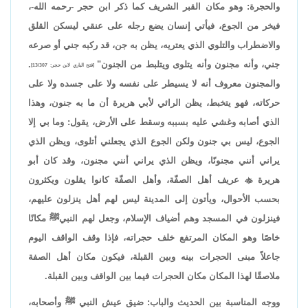
والحجرة: وهو مكان القبر الشريف كما ذكر ابن حجر -رحمه الله-،
فيخر من الجوع، فيأتي إنسان يضع رجله على عنقي ليسكن القلق
والاضطراب والتلوي الذي يعتريه، يظن به جن، قد ركبه جني أو صرعه
جني، وأنه مجنون وأنه يتلوى ويتلبط من الجنون"
.
[فتح الباري لابن حجر: 13/307]
والمجنون معروف أنه لا يسيطر على نفسه ولا على جسده ولا على
حركاته، فهو يتخبط، يظن الرائي لأبي هريرة أن ما به جنون، وهذا
الذي أصابه وغشي عليه بسببه وسقط على الأرض، يقول: وما بي إلا
الجوع، ليس بي جنون ولكن الجوع الذي يجعلني أتلوى، ويظن الذي
يراني أنني مجنونًا، ويظن الذي يراني أنني مجنون، وقد كان أبو
هريرة

عريف أهل الصفّة، وأهل الصفّة كانوا يقلون ويكثرون
بحسب الأحوال، ويأتون إلى المدينة ليس لهم أهل ينزلون عليهم،
فينزلون في المسجد وهم أضياف الإسلام، وجعل لهم النبيﷺ مكانًا
خاصًا وهو المكان المرتفع خلف حجراته، فإذا وقف الواقف اليوم
جاعلاً مبنى الحجرات بينه وبين القبلة، فيكون مكان أهل الصفة
ملاصقًا لهذا المكان مكان الحجرات فيما بين الواقف وبين القبلة.
ووجه المناسبة بين الحديث والباب: ضيق عيش النبي ﷺ وأصحابه،