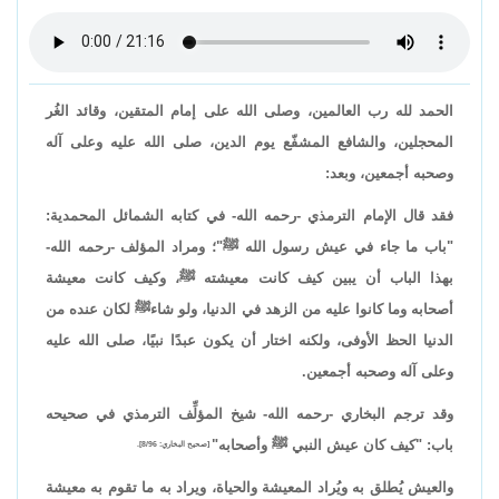
الحمد لله رب العالمين، وصلى الله على إمام المتقين، وقائد الغُر
المحجلين، والشافع المشفّع يوم الدين، صلى الله عليه وعلى آله
وصحبه أجمعين، وبعد:
فقد قال الإمام الترمذي -رحمه الله- في كتابه الشمائل المحمدية:
"باب ما جاء في عيش رسول الله ﷺ"؛ ومراد المؤلف -رحمه الله-
بهذا الباب أن يبين كيف كانت معيشته ﷺ، وكيف كانت معيشة
أصحابه وما كانوا عليه من الزهد في الدنيا، ولو شاءﷺ لكان عنده من
الدنيا الحظ الأوفى، ولكنه اختار أن يكون عبدًا نبيًا، صلى الله عليه
وعلى آله وصحبه أجمعين.
وقد ترجم البخاري -رحمه الله- شيخ المؤلِّف الترمذي في صحيحه
باب: "كيف كان عيش النبي ﷺ وأصحابه"
[صحيح البخاري: 8/96].
والعيش يُطلق به ويُراد المعيشة والحياة، ويراد به ما تقوم به معيشة