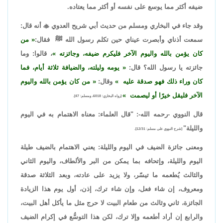
ضيفه أكثر مما يوسع على نفسه أو أكثر مما يعتاده.
وقد جاء في البخاري ومسلم من حديث أبي شريح العدوي

أنه قال:
سمعت أذناي وأبصرت عيناي حين تكلم رسول الله ﷺ فقال:
من
كان يؤمن بالله واليوم الآخر فليكرم ضيفه، وجائزته
، قالوا: وما
جائزته يا رسول الله؟ قال:
يومه وليلته، والضيافة ثلاثة أيام، فما
كان وراء ذلك فهو صدقة عليه
وقال:
من كان يؤمن بالله واليوم
الآخر فليقل خيرًا أو ليصمت
[رواه البخاري: 6018، ومسلم: 47].
قال النووي -رحمه الله-: "قال العلماء: معناه الاهتمام به في اليوم
والليلة"
[شرح النووي على مسلم: 12/31].
ومعنى جائزة الضيف في اليوم والليلة: يعني الاهتمام بالضيف طيلة
اليوم والليلة، وإتحافه بما يمكن من البر والألطاف، واليوم الثاني
والثالث يُطعمه ما تيسّر، ولا يزيد على عادته، وبعد الثلاثة صدقة
ومعروف، إن شاء فعل، وإن شاء ترك، إذن، أول يوم هذا الزيادة
الجائزة، ثاني وثالث من طعام البيت لا حرج مثل ما يأكل أهل البيت،
والرابع إن أراد أطعمه وإلا ترك، لكن هذا التوسُّع في إكرام الضيف