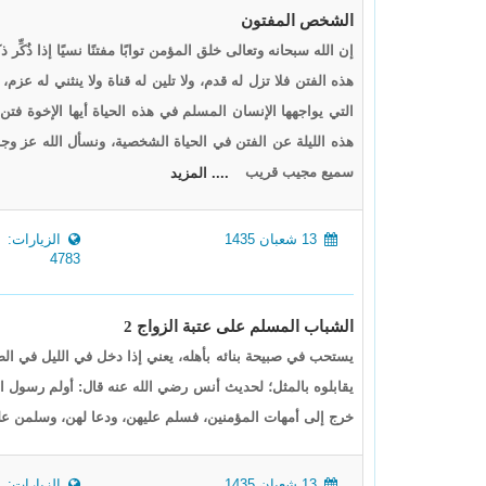
الشخص المفتون
إن الله سبحانه وتعالى خلق المؤمن توابًا مفتنًا نسيًا إذا ذُكّ
هذه الفتن فلا تزل له قدم، ولا تلين له قناة ولا ينثني له عزم،
التي يواجهها الإنسان المسلم في هذه الحياة أيها الإخوة فتن
هذه الليلة عن الفتن في الحياة الشخصية، ونسأل الله عز وجل
سميع مجيب قريب
.... المزيد
13 شعبان 1435
الزيارات:
4783
الشباب المسلم على عتبة الزواج 2
يستحب في صبيحة بنائه بأهله، يعني إذا دخل في الليل في الصب
يقابلوه بالمثل؛ لحديث أنس رضي الله عنه قال: أولم رسول الل
خرج إلى أمهات المؤمنين، فسلم عليهن، ودعا لهن، وسلمن عل
13 شعبان 1435
الزيارات: