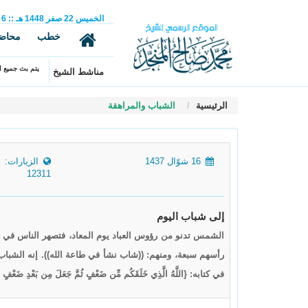
الخميس
22
صفر
1448 هـ
::
6
خطب
محاض
يتم بث جميع ال
مناشط الشيخ
الرئيسية
الشباب والمراهقة
16 شوّال 1437
الزيارات:
12311
إلى شباب اليوم
الشمس تدنو من رؤوس العباد يوم المعاد، فتصهر الناس في ال
رأسهم سبعة، ومنهم: ((شاب نشأ في طاعة الله)). إنه الشباب، إ
في كتابه: {اللَّهُ الَّذِي خَلَقَكُم مِّن ضَعْفٍ ثُمَّ جَعَلَ مِن بَعْدِ ضَعْفٍ قُوَّ