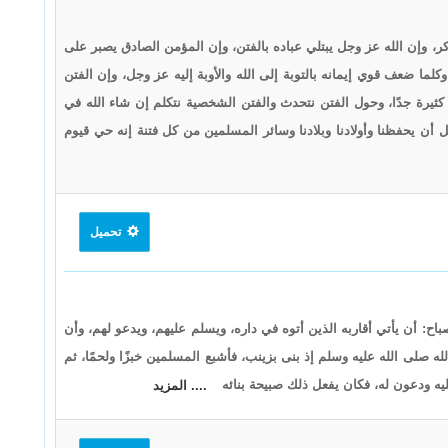
ِر ذكر، وإن الله عز وجل يبتلي عباده بالفتن، وإن المؤمن الصادق يصبر على
 وكلما ضعف قوي إيمانه بالتوبة إلى الله والأوبة إليه عز وجل، وإن الفتن
 كثيرة جدًا، وحول الفتن نتحدث والفتن الشخصية نتكلم إن شاء الله في
 أن يحفظنا وأولادنا وبلادنا وسائر المسلمين من كل فتنة إنه حي قيوم
تحميل
اح: أن يأتي أقاربه الذين أتوه في داره، ويسلم عليهم، ويدعو لهم، وأن
ه صلى الله عليه وسلم إذ بنى بزينب، فأشبع المسلمين خبزًا ولحمًا، ثم
يه ودعون له، فكان يفعل ذلك صبيحة بنائه
.... المزيد