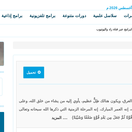
أغسطس
2026 م
رات
سلاسل علمية
دورات متنوعة
برامج تلفزيونية
برامج إذاعية
برامج عبر قناة زاد واليوتيوب
تحميل
عرق، ويكون هنالك ظِلٌّ عظيم، يأوي إليه من يشاء من خلق الله، وعلى
نه العمر المبارك، إنه المرحلة الزمنية التي ذكرها الله سبحانه وتعالى
ةً ثُمَّ جَعَلَ مِن بَعْدِ قُوَّةٍ ضَعْفًا وَشَيْبَةً}
.... المزيد