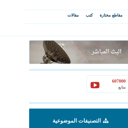
مقاطع مختارة
كتب
مقالات
607000
متابع
التصنيفات الموضوعية