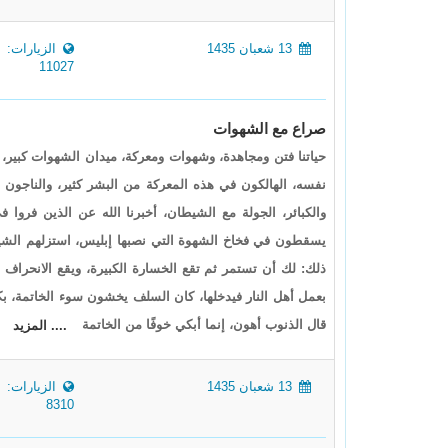
13 شعبان 1435
الزيارات:
11027
صراع مع الشهوات
حياتنا فتن ومجاهدة، وشهوات ومعركة، ميدان الشهوات كبير، و
نفسه، الهالكون في هذه المعركة من البشر كثير، والناجون قلي
والكبائر، الجولة مع الشيطان، أخبرنا الله عن الذين فروا 
يسقطون في فخاخ الشهوة التي نصبها إبليس، استزلهم الشيط
ذلك: لك أن تستمر ثم تقع الخسارة الكبيرة، ويقع الانحراف
بعمل أهل النار فيدخلها، كان السلف يخشون سوء الخاتمة، بكى
قال الذنوب أهون، إنما أبكي خوفًا من الخاتمة
.... المزيد
13 شعبان 1435
الزيارات:
8310