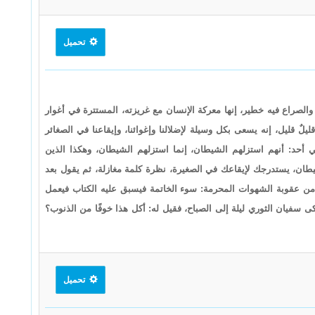
تحميل
الصراع فيه خطير، إنها معركة الإنسان مع غريزته، المستترة في أغوار
لٌ قليل، إنه يسعى بكل وسيلة لإضلالنا وإغوائنا، وإيقاعنا في الصغائر
في أحد: أنهم استزلهم الشيطان، إنما استزلهم الشيطان، وهكذا الذين
ان، يستدرجك لإيقاعك في الصغيرة، نظرة كلمة مغازلة، ثم يقول بعد
 من عقوبة الشهوات المحرمة: سوء الخاتمة فيسبق عليه الكتاب فيعمل
 سفيان الثوري ليلة إلى الصباح، فقيل له: أكل هذا خوفًا من الذنوب؟
تحميل