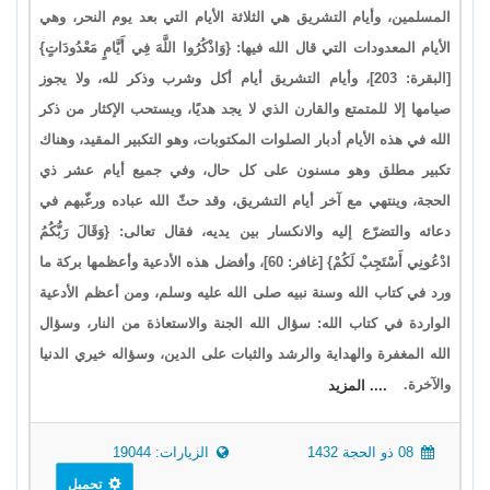
المسلمين، وأيام التشريق هي الثلاثة الأيام التي بعد يوم النحر، وهي
الأيام المعدودات التي قال الله فيها: {وَاذْكُرُوا اللَّهَ فِي أَيَّامٍ مَعْدُودَاتٍ}
[البقرة: 203]، وأيام التشريق أيام أكل وشرب وذكر لله، ولا يجوز
صيامها إلا للمتمتع والقارن الذي لا يجد هديًا، ويستحب الإكثار من ذكر
الله في هذه الأيام أدبار الصلوات المكتوبات، وهو التكبير المقيد، وهناك
تكبير مطلق وهو مسنون على كل حال، وفي جميع أيام عشر ذي
الحجة، وينتهي مع آخر أيام التشريق، وقد حثّ الله عباده ورغّبهم في
دعائه والتضرّع إليه والانكسار بين يديه، فقال تعالى: {وَقَالَ رَبُّكُمُ
ادْعُونِي أَسْتَجِبْ لَكُمْ} [غافر: 60]، وأفضل هذه الأدعية وأعظمها بركة ما
ورد في كتاب الله وسنة نبيه صلى الله عليه وسلم، ومن أعظم الأدعية
الواردة في كتاب الله: سؤال الله الجنة والاستعاذة من النار، وسؤال
الله المغفرة والهداية والرشد والثبات على الدين، وسؤاله خيري الدنيا
والآخرة.
.... المزيد
08 ذو الحجة 1432
الزيارات: 19044
تحميل