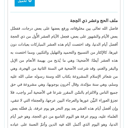
تحميل
ملف الحج وعشر ذي الحِجة
فاضل الله تعالى بين مخلوقاته، ورفع بعضها على بعض درجات، ففضّل
بعض الأيام والشهور على بعض، فجعل الأيام العشر الأُول من ذي الحجة
أفضل أيام الدنيا، وقد اختصت أيام هذه العشر المباركات بعبادات دون
غيرها، كالإكثار من التسبيح والتحميد والتهليل والتكبير، ومما اختصت به
هذه العشر أيضًا: الأضحية؛ وهي ما يُذبح من بهيمة الأنعام من الإبل
والبقر والغنم، وقد شرعت الأضحية في السنة الثانية من الهجرة، وهي
من شعائر الإسلام المشروعة بكتاب الله وسنة رسوله صلى الله عليه
وسلم، وهي سنة مؤكدة، وقال آخرون بوجوبها، وهي مشروعة في حق
جميع الناس والالتزام بالسّن المقرر شرعا في الأضحية أمر واجب، فلا
تجزؤ العوراء البيِّن عورها والعرجاء البين عرجها، والعجفاء التي لا تنقي،
وإن أفضل أيام هذه العشر بعد يوم النحر هو يوم عرفة، بل فضّله بعض
العلماء عليه، ويوم عرفة هو اليوم التاسع من ذي الحجة، وهو خير أيام
الدنيا، وهو اليوم الذي أكمل الله فيه الدين وأتمّ النعمة على عباده