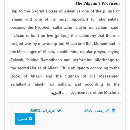
The Pilgrim’s Provision
Hajj to the Sacred House of Allaah is one of the pillars of
Islaam and one of its most important fu ndamentals,
because the Prophet, sallallaahu ‘alayhi wa sallam, said:
“Islaam is built on five [pillars]: the testimony that there is
no god worthy of worship but Allaah and that Muhammad is
the Messenger of Allaah, establishing regular prayer, paying
Zakaah, fasting Ramadhaan and performing pilgrimage to
the sacred House of Allaah.” It is obligatory according to the
Book of Allaah and the Sunnah of His Messenger,
sallallaahu ‘alayhi wa sallam, and according to the
consensus of the Muslims.
.... المزيد
04 رمضان 1436
الزيارات: 35903
تحميل