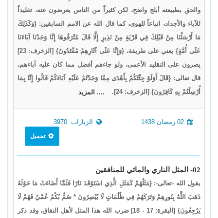
والحق بطبيعته أبلج واضح، لكن كثيراً من الناس يعرضون عنه، تقليداً
للآباء والأجداد، اتباعاً للهوى، كما قال الله عن الامم السابقين: {وَكَذَلِكَ
مَا أَرْسَلْنَا مِنْ قَبْلِكَ فِي قَرْيَةٍ مِنْ نَذِيرٍ إِلَّا قَالَ مُتْرَفُوهَا إِنَّا وَجَدْنَا آبَاءَنَا
عَلَى أُمَّةٍ} يعني على طريقة، {وَإِنَّا عَلَى آثَارِهِمْ مُقْتَدُونَ} [الزخرف: 23]
يصرون على التقليد الأعمى، ولو جاءهم أفضل مما كان عليه آباءهم،
قال تعالى: {قَالَ أَوَلَوْ جِئْتُكُمْ بِأَهْدَى مِمَّا وَجَدْتُمْ عَلَيْهِ آبَاءَكُمْ قَالُوا إِنَّا بِمَا
أُرْسِلْتُمْ بِهِ كَافِرُونَ} [الزخرف: 24].
.... المزيد
02 رمضان 1438
الزيارات: 3970
تحميل
02- المثل الناري والمائي للمنافقين
يقول الله -تعالى-: {مَثَلُهُمْ كَمَثَلِ الَّذِي اسْتَوْقَدَ نَارًا فَلَمَّا أَضَاءَتْ مَا حَوْلَهُ
ذَهَبَ اللَّهُ بِنُورِهِمْ وَتَرَكَهُمْ فِي ظُلُمَاتٍ لَا يُبْصِرُونَ * صُمٌّ بُكْمٌ عُمْيٌ فَهُمْ لَا
يَرْجِعُونَ} [البقرة: 17 - 18] ضرب الله هذا المثل لأهل النفاق، وقد ذكر