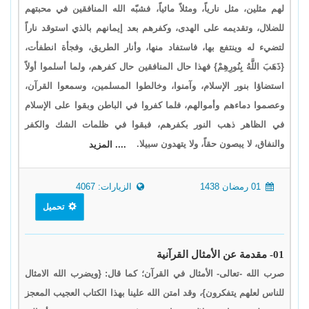
لهم مثلين، مثل نارياً، ومثلاً مائياً، فشبّه الله المنافقين في محبتهم
للضلال، وتقديمه على الهدى، وكفرهم بعد إيمانهم بالذي استوقد ناراً
لتضيء له وينتفع بها، فاستفاد منها، وأنار الطريق، وفجأة انطفأت،
{ذَهَبَ اللَّهُ بِنُورِهِمْ} فهذا حال المنافقين حال كفرهم، ولما أسلموا أولاً
استضاؤا بنور الإسلام، وآمنوا، وخالطوا المسلمين، وسمعوا القرآن،
وعصموا دماءهم وأموالهم، فلما كفروا في الباطن وبقوا على الإسلام
في الظاهر ذهب النور بكفرهم، فبقوا في ظلمات الشك والكفر
والنفاق، لا يبصون حقاً، ولا يتهدون سبيلا.
.... المزيد
01 رمضان 1438
الزيارات: 4067
تحميل
01- مقدمة عن الأمثال القرآنية
صرب الله -تعالى- الأمثال في القرآن؛ كما قال: {ويضرب الله الامثال
للناس لعلهم يتفكرون}، وقد امتن الله علينا بهذا الكتاب العجيب المعجز