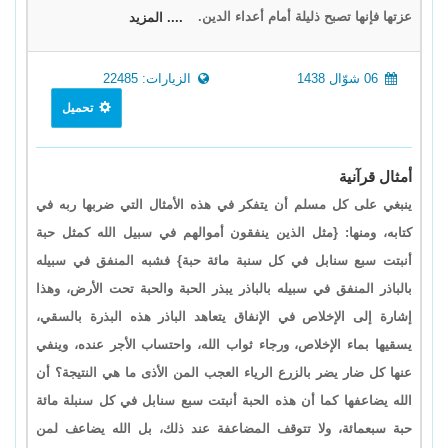
عزتها فإنها تصبح ذليلة أمام أعداء الدين.
.... المزيد
06 شوّال 1438
الزيارات: 22485
تحميل
أمثال قرآنية
ينبغي على كل مسلم أن يتفكر في هذه الأمثال التي ضربها ربه في
كتابه، ومنها: {مثل الذين ينفقون أموالهم في سبيل الله كمثل حبة
أنبتت سبع سنابل في كل سنبة مائة حبة} فشبه المنفق في سبيله
بالباذر المنفق في سبيله بالباذر يبذر الحبة والحبة تحت الأرض، وهذا
إشارة إلى الإخلاص في الإنفاق يتعاهد الباذر هذه البذرة بالسقي،
يسقيها بماء الإخلاص، ورجاء ثواب الله، واحتساب الأجر عنده، وينفي
عنها كل ضار يضر بالزرع الرياء العجب المن الأذى ما هي النتيجة؟ أن
الله يضاعفها كما أن هذه الحبة أنبتت سبع سنابل في كل سنبلة مائة
حبة سبعمائة، ولا تتوقف المضاعفة عند ذلك، بل الله يضاعف لمن