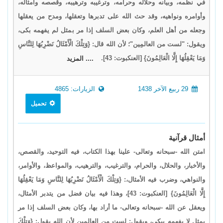
في نظمه، وبيانه وحلاله وحرامه، وترغيبه وترهيبه، وقصصه وأمثاله،
وأوامره ونواهيه، وقد حث الله على تدبرها وتعقلها، ومدح من يعقلها
وجعله من أهل العلم، وكان بعض السلف إذا مر بمثل لم يفهمه بكى،
ويقول: "لست من العالمِين"؛ لأن الله قال: {وَتِلْكَ الْأَمْثَالُ نَضْرِبُهَا لِلنَّاسِ
وَمَا يَعْقِلُهَا إِلَّا الْعَالِمُونَ} [العنكبوت: 43].
.... المزيد
29 ربيع الآخر 1438
الزيارات: 4865
تحميل
أمثال قرآنية
امتن الله -سبحانه وتعالى- علينا بهذا الكتاب، فيه التوحيد، والقصص،
والأخبار، والحلال، والحرام، والترغيب، والترهيب، والمواعظ، والأوامر،
والنواهي، وضرب فيه الأمثال،: {وَتِلْكَ الْأَمْثَالُ نَضْرِبُهَا لِلنَّاسِ وَمَا يَعْقِلُهَا
إِلَّا الْعَالِمُونَ} [العنكبوت: 43]، وهذا فيه بيان فضل من يتدبر الأمثال،
ويعقل عن الله -سبحانه وتعالى- ما أراد بها، وكان بعض السلف إذا مر
بمثل لا يفهمه يبكي، ويقول: لست من العالمين لأن الله يقول: {وَتِلْكَ