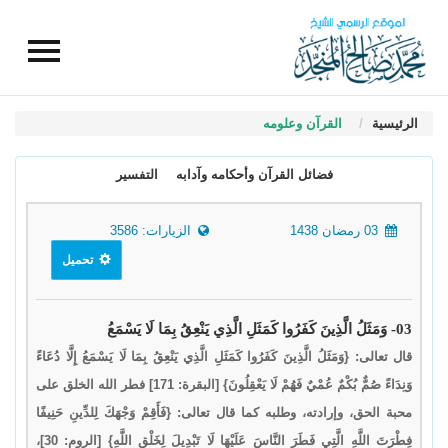
الرئيسية
القرآن وعلومه
فضائل القرآن وأحكامه وآدابه
التفسير
03 رمضان 1438
الزيارات: 3586
تحميل
03- وَمَثَلُ الَّذِينَ كَفَرُوا كَمَثَلِ الَّذِي يَنْعِقُ بِمَا لَا يَسْمَعُ
قال تعالى: {وَمَثَلُ الَّذِينَ كَفَرُوا كَمَثَلِ الَّذِي يَنْعِقُ بِمَا لَا يَسْمَعُ إِلَّا دُعَاءً
وَنِدَاءً صُمٌّ بُكْمٌ عُمْيٌ فَهُمْ لَا يَعْقِلُونَ} [البقرة: 171] فطر الله الخلق على
محبة الحق، وإرادته، وطلبه كما قال تعالى: {فَأَقِمْ وَجْهَكَ لِلدِّينِ حَنِيفًا
فِطْرَتَ اللَّهِ الَّتِي فَطَرَ النَّاسَ عَلَيْهَا لَا تَبْدِيلَ لِخَلْقِ اللَّهِ} [الروم: 30]،