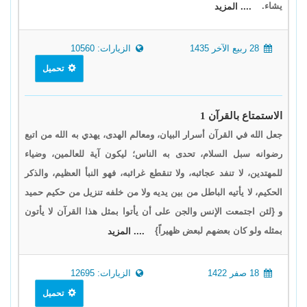
يشاء.
.... المزيد
28 ربيع الآخر 1435
الزيارات: 10560
تحميل
الاستمتاع بالقرآن 1
جعل الله في القرآن أسرار البيان، ومعالم الهدى، يهدي به الله من اتبع
رضوانه سبل السلام، تحدى به الناس؛ ليكون آية للعالمين، وضياء
للمهتدين، لا تنفد عجائبه، ولا تنقطع غرائبه، فهو النبأ العظيم، والذكر
الحكيم، لا يأتيه الباطل من بين يديه ولا من خلفه تنزيل من حكيم حميد
و {لئن اجتمعت الإنس والجن على أن يأتوا بمثل هذا القرآن لا يأتون
بمثله ولو كان بعضهم لبعض ظهيراً}
.... المزيد
18 صفر 1422
الزيارات: 12695
تحميل