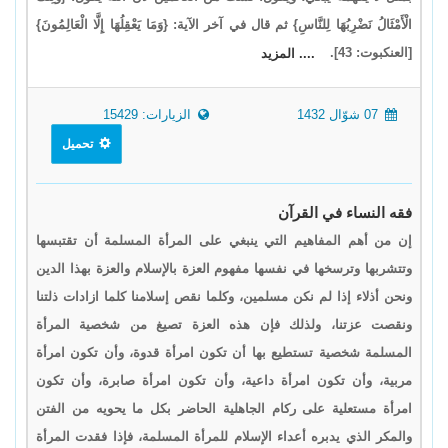
الْأَمْثَالُ نَضْرِبُهَا لِلنَّاسِ} ثم قال في آخر الآية: {وَمَا يَعْقِلُهَا إِلَّا الْعَالِمُونَ}
[العنكبوت: 43].
.... المزيد
07 شوّال 1432
الزيارات: 15429
تحميل
فقه النساء في القرآن
إن من أهم المفاهيم التي ينبغي على المرأة المسلمة أن تقتبسها
وتتشربها وترسخها في نفسها مفهوم العزة بالإسلام والعزة بهذا الدين
ونحن أذلاء إذا لم نكن مسلمين، وكلما نقص إسلامنا كلما ازادات ذلتنا
ونقصت عزتنا، ولذلك فإن هذه العزة تصيغ من شخصية المرأة
المسلمة شخصية تستطيع بها أن تكون امرأة قدوة، وأن تكون امرأة
مربية، وأن تكون امرأة داعية، وأن تكون امرأة صابرة، وأن تكون
امرأة مستعلية على ركام الجاهلية الحاضر بكل ما يحويه من الفتن
والمكر الذي يدبره أعداء الإسلام للمرأة المسلمة، فإذا فقدت المرأة