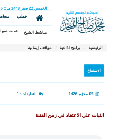
الخميس
22
صفر
1448 هـ
::
6
خطب
محاض
يتم بث جميع ال
مناشط الشيخ
الرئيسية
برامج اذاعية
مواقف إيمانية
الاستماع
09 محرّم 1426
التعليقات: 1
الثبات على الاعتقاد في زمن الفتنة