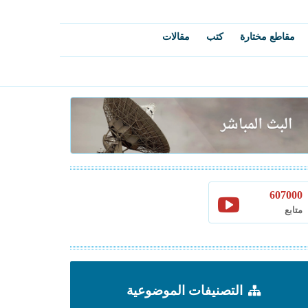
مقاطع مختارة
كتب
مقالات
607000
متابع
التصنيفات الموضوعية