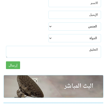
إرسال