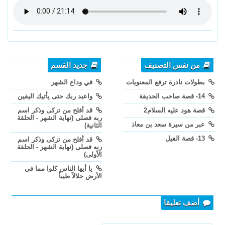
من نفس التصنيف
جديد القسم
بطولات نادرة ترفع المعنويات
في وداع الشهر
14- قصة صاحب الحديقة
واعبد ربك حتى يأتيك اليقين
قصة هود عليه السلام2
قد أفلح من تزكى وذكر اسم
ربه فصلى (نهاية الشهر - الحلقة
عبر من سيرة سعد بن معاذ
الثانية)
13- قصة الفيل
قد أفلح من تزكى وذكر اسم
ربه فصلى (نهاية الشهر - الحلقة
الأولى)
يا أيها الناس كلوا مما في
الأرض حلالاً طيباً
أضف تعليقا