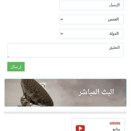
إرسال
608000
متابع