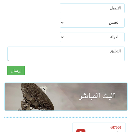
إرسال
607000