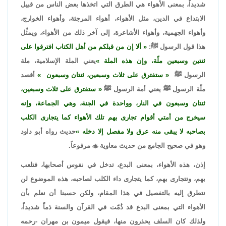
شديداً، بمعنى الأهواء هي الطرق التي اتخذها بعض الناس من قبيل
الابتداع في الدين، مثل الأهواء، أهواء المرجئة، وأهواء الخوارج،
وأهواء الجهمية، وأهواء الأشاعرة، إلى آخر ذلك من الأهواء، ويمثِّل
هذا قول الرسول ﷺ:
ألا إن من قبلكم من أهل الكتاب افترقوا على
ثنتين وسبعين ملّة، وإن هذه الملة
يعني الملة الإسلامية، ملة
الرسول ﷺ
ستفترق على ثلاث وسبعين، ثنتان وسبعون
أقصد
ملّة الرسول ﷺ يعني أمة الرسول ﷺ
ستفترق على ثلاث وسبعين،
ثنتان وسبعون في النار، وواحدة في الجنة، وهي الجماعة، وإنه
سيخرج من أمتي أقوام تجارى بهم تلك الأهواء كما يتجارى الكلب
بصاحبه لا يبقى منه عرق ولا مفصل إلا دخله
حديث رواه أبو داود
وهو في صحيح الجامع من حديث معاوية

مرفوعاً.
إذن، هذه الأهواء، بمعنى البدع، تدخل في نفوس أصحابها، فتلعب
بهم، وتتجارى بهم، كما يتجارى داء الكلب لصاحبه، هذه الموضوع لن
نتطرق إليه بالتفصيل في هذا المقام، ولكن حسبنا أن نعلم بأن
الأهواء التي بمعنى البدع قد ذُمّت في القرآن والسنة ذماً شديداً،
ولذلك كان السلف يحذرون منها، فيقول ميمون بن مهران -رحمه