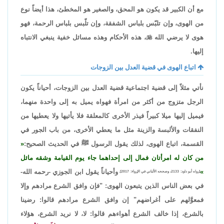
مع أن الكبير قد يكون هو المحق، والصغير هو المخطئ، هذا أيضاً نوع
من الهوى، وإن تلبّس بلباس الشفقة، وإن تلّبس بلباس الرحمة، فهو
هوى لا يرضي الله

، هذه الأحكام وهذه مسائل خفية ينبغي الانتباه
إليها.
اتباع الهوى في قضية العدل بين الزوجات
نأتي مثلاً إلى قضية اجتماعية قضية العدل بين الزوجات، أحياناً يكون
الرجل متزوج من أكثر من امرأة فهواه يميل به إلى واحدة منهما،
فيميل إليها ميلا كبيراً فيذر الأخرى كالمعلقة فلا يأتيها ولا يعطيها من
النفقات والألبسة والزينة مثل ما يعطي الأخرى، من باب الجور في
القسمة، اتباع الهوى، لذلك يقول الرسول ﷺ في الحديث الصحيح:
من كان له امرأتان فمال إلى إحداهما جاء يوم القيامة وشقه مائل
وأحياناً يقول ابن الجوزي -رحمه الله-
[رواه أبو داود: 2133، وصححه الألباني في الإرواء: 2017].
في بعض الناس الذين يتبعون الهوى: "فإن وافق الشرع مرادهم وإلا
فمعوَّلهم على أغراضهم" إن وافق الشرع مرادهم قالوا: رضينا
بالشرع، إذا خالف الشرع أهواءهم قالوا: لا، لا نريد الشرع، هؤلاء