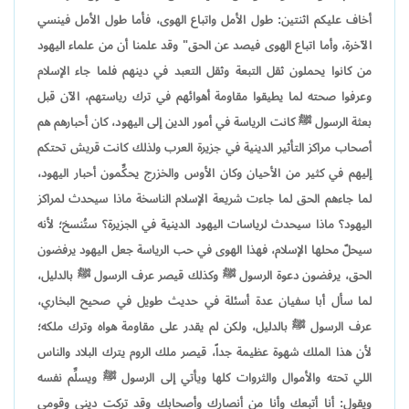
أخاف عليكم اثنتين: طول الأمل واتباع الهوى، فأما طول الأمل فينسي
الآخرة، وأما اتباع الهوى فيصد عن الحق" وقد علمنا أن من علماء اليهود
من كانوا يحملون ثقل التبعة وثقل التعبد في دينهم فلما جاء الإسلام
وعرفوا صحته لما يطيقوا مقاومة أهوائهم في ترك رياستهم، الآن قبل
بعثة الرسول ﷺ كانت الرياسة في أمور الدين إلى اليهود، كان أحبارهم هم
أصحاب مراكز التأثير الدينية في جزيرة العرب ولذلك كانت قريش تحتكم
إليهم في كثير من الأحيان وكان الأوس والخزرج يحكِّمون أحبار اليهود،
لما جاءهم الحق لما جاءت شريعة الإسلام الناسخة ماذا سيحدث لمراكز
اليهود؟ ماذا سيحدث لرياسات اليهود الدينية في الجزيرة؟ ستُنسخ؛ لأنه
سيحلّ محلها الإسلام، فهذا الهوى في حب الرياسة جعل اليهود يرفضون
الحق، يرفضون دعوة الرسول ﷺ وكذلك قيصر عرف الرسول ﷺ بالدليل،
لما سأل أبا سفيان عدة أسئلة في حديث طويل في صحيح البخاري،
عرف الرسول ﷺ بالدليل، ولكن لم يقدر على مقاومة هواه وترك ملكه؛
لأن هذا الملك شهوة عظيمة جداً، قيصر ملك الروم يترك البلاد والناس
اللي تحته والأموال والثروات كلها ويأتي إلى الرسول ﷺ ويسلِّم نفسه
ويقول: أنا أتبعك وأنا من أنصارك وأصحابك وقد تركت ديني وقومي