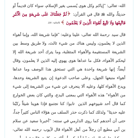
الله- تعالى: "إياكم وكل هوى يُسمى بغير الإسلام، سواء كان قديماً أو
حديثاً، والله

قال في القرآن:
ثُمَّ جَعَلْنَاكَ عَلَى شَرِيعَةٍ مِنَ الْأَمْرِ
فَاتَّبِعْهَا وَلَا تَتَّبِعْ أَهْوَاءَ الَّذِينَ لَا يَعْلَمُونَ
[الجاثية : 18].
قال سيد -رحمة الله تعالى- علينا وعليه: "فإما شريعة الله، وإما أهواء
الذين لا يعلمون، وليس هناك من شيء ثالث، ولا طريق وسط بين
الشريعة المستقيمة والأهواء المتقلبة، وما يترك أحد شريعة الله إلا
ليحكم الأهواء، فكل ما عداها هوى يهوي إليه الذين لا يعلمون، وقال
أيضاً: إنها شريعة واحدة هي التي تستحق هذا الوصف وما عداها
أهواء منبعها الجهل، وعلى صاحب الدعوة إن يتبع الشريعة وحدها،
ويدع الأهواء كلها، وعليه ألا ينحرف عن شيء من الشريعة إلى شيء
من الأهواء" هذه الأهواء التي بمعنى البدع، والتي كان بعض الخوارج
كما قال أحد شيوخهم الذين تابوا: كنا نجتمع فإذا هوينا شيئاً ركبّنا
عليه حديثا" ولذلك كما ذكرت حذر السلف من هؤلاء الناس كثيراً جداً،
حتى أن أحدهم كما روى الدارمي في سننه: "أخبرنا سعيد عن سلام
بن أبي مطيع أن رجلاً من أهل الأهواء قال لأيوب -رحمه الله تعالى-