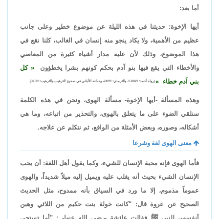
أما بعد:
أيها الإخوة: حديثنا في هذه الليلة عن موضوع خطير وعلى جانب
عظيم من الأهمية، ولا يكاد ينجو منه إنسان في الغالب، كلنا نقع في
هذا الموضوع، وذلك لأن عليه مدار أشياء كثيرة من المعاصي
والأخطاء التي يقع فيها بنو آدم بحكم كونهم بشرا يخطؤون
كل
بني آدم خطاء
[رواه أحمد: 13049، والترمذي: 2499، وحسّنه الألباني في صحيح الترغيب والترهيب: 3139].
وهذه المسألة -أيها الإخوة- مسألة الهوى، ونحن في هذه الكلمة
سنلقي الضوء على ما يتعلق بالهوى، والتحذير من اتباعه، وما هي
أشكاله، وصوره، وبعض الأمثلة من الواقع، ثم نتكلم عن علاجه.
معنى الهوى لغة وشرعا
فأما الهوى فإنه محبة الإنسان للشيء، وكما يقول أهل اللغة: أن يحب
الإنسان الشيء بحيث أنه يغلب عليه ويميل إليه ميلاً شديداً، والهوى
عموماً مذموم، إلا ما ورد في السياق بأنه ممدوح، مثل الحديث
الصحيح عن عروة قال: "كانت خولة بنت حكيم من اللائي وهبن
أنفسهن للنبي ﷺ فقالت عائشة -رضي الله عنها- : "أما تستحي