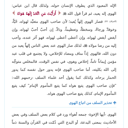
الإله المعبود الذي يطوف الإنسان حوله، ولذلك قال ابن عباس:
الهوى إله يعبد، ثم قرأ قول الله

أَرَأَيْتَ مَنِ اتَّخَذَ إِلَهَهُ هَوَاهُ
فصار الهوى إلهاً يُعبد؛ لأن صاحب الهوى متعبِّد لهواه، حُبّاً،
[الفرقان: 43].
وخوفا،ً ورجاءً، وسخطاً، وتعظيماً، وذلاً، إن أحبّ أحبّ لهواه، وإن
أبغض أبغض لهواه، وإن أعطى أعطى لهواه، فهو آثر عنده، وأحب
إليه من رضا مولاه

، لذلك صار الهوى عند بعض الناس إلهاً يعبد من
دون الله، فالهوى إذاً مناف ومضاد للإخلاص، ولا يجتمع في قلب عبد
مؤمن إيماناً تاماً، إخلاص وهوى، في نفس الوقت، فالمخلص متوجِّه
إلى الله بكليته، أما صاحب الهوى فإنه يدور حول نفسه كما يدور
الحمار برحاه، وكذلك كما يقول أحد علماء السلف -رحمهم الله-:
"فإن صاحب الهوى يتبع هواه كما يتبع المأموم الإمام" كيف يتبع
المأموم الإمام، كذلك يتبع صاحب الهوى هواه.
تحذير السلف من اتباع الهوى
الهوى -أيها الإخوة- جمعه أهواء ورد في كلام بعض السلف وفي بعض
الأحاديث بمعنى البدعة، أو البدع التي ذُمّت في القرآن والسنة ذماً