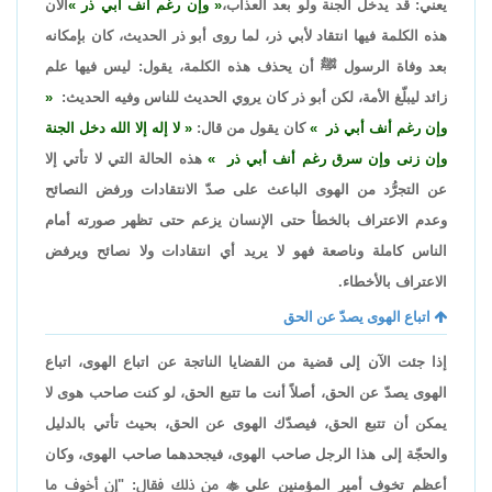
يعني: قد يدخل الجنة ولو بعد العذاب،
وإن رغم أنف أبي ذر
الآن
هذه الكلمة فيها انتقاد لأبي ذر، لما روى أبو ذر الحديث، كان بإمكانه
بعد وفاة الرسول ﷺ أن يحذف هذه الكلمة، يقول: ليس فيها علم
زائد ليبلّغ الأمة، لكن أبو ذر كان يروي الحديث للناس وفيه الحديث:
وإن رغم أنف أبي ذر
كان يقول من قال:
لا إله إلا الله دخل الجنة
وإن زنى وإن سرق رغم أنف أبي ذر
هذه الحالة التي لا تأتي إلا
عن التجرُّد من الهوى الباعث على صدّ الانتقادات ورفض النصائح
وعدم الاعتراف بالخطأ حتى الإنسان يزعم حتى تظهر صورته أمام
الناس كاملة وناصعة فهو لا يريد أي انتقادات ولا نصائح ويرفض
الاعتراف بالأخطاء.
اتباع الهوى يصدّ عن الحق
إذا جئت الآن إلى قضية من القضايا الناتجة عن اتباع الهوى، اتباع
الهوى يصدّ عن الحق، أصلاً أنت ما تتبع الحق، لو كنت صاحب هوى لا
يمكن أن تتبع الحق، فيصدّك الهوى عن الحق، بحيث تأتي بالدليل
والحجّة إلى هذا الرجل صاحب الهوى، فيجحدهما صاحب الهوى، وكان
أعظم تخوف أمير المؤمنين علي

من ذلك فقال: "إن أخوف ما