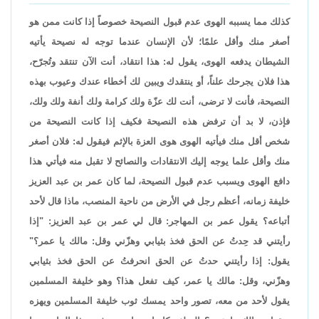
كذلك مما يسببه الهوى عدم قبول النصيحة خصوصاً إذا كانت ممن هو
أصغر منك وأقل علمًا؛ لأن الإنسان عندما توجه له نصيحة يأتيه
الشيطان يدفعه الهوى، يقول له: هذا انتقاد، أنت الآن تنتقد وتُجرّح،
هذا فلان يجرحك علناً، أو ينتقدك ويبين لك أخطاء عندك وعيوب بهذه
النصيحة، فأنت لا ترضى، أنت لك عزّة ولك كرامة ولك أنفة ولك ولك،
فإذن، لا بد أن ترفض هذه النصيحة فكيف إذا كانت النصيحة من
شخص أقل منك فيأتيه الهوى هوى العزة بالإثم فيقول له: فلان أصغر
منك وأقل علما يوجه إليك الانتقادات والنصائح لا تقبل منه فيأتي هذا
دافع الهوى ويسبب عدم قبول النصيحة، لما كان عمر بن عبد العزيز
خليفة زمانه، أعظم رجل في الأرض من ناحية المنصب، ماذا قال لأحد
أتباعه؟ يقول عمر بن المهاجر: قال لي عمر بن عبد العزيز: "إذا
رأيتني قد حِدتُ عن الحق فخذ بثيابي وهزّني وقل: مالك يا عمر؟"
يقول: إذا رأيتني حدتُ عن الحق انحرفتُ عن الحق فخذ بثيابي
وهزّني، وقل: مالك يا عمر، كيف تفعل هذا؟ وهو خليفة المسلمين
يقول لأحد من معه، تصور واحد يمسك ثوب خليفة المسلمين ويهزه