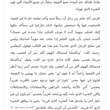
هكذا، فلذلك عند البحث نضع النتيجة سلفاً، ثم نجمع الأشياء التي تؤيد
الشيء الذي نهواه.
افرض أنك تعلم من رجل أن رجلاً تحبه وآخر تبغضه تنازعا في قضية،
فاستفيت فيها ولا تستحضر حكمها، اثنان تنازعوا في مسألة، جاؤوا
إليك لتحكم بينهما، أنت لا تعرف الحكم، ماذا يحدث في نفسك؟
ألست تتمنى بأن يكون الحكم إذا بحثت عنه مؤيداً لصاحبك وليس
في صالح الرجل الذي تعاديه؟ نعم هذا هو الغالب فيقول المعلمي
-رحمه الله-: "وبالجملة فمسالك الهوى أكثر من أن تُحصى، وقد
جربتُ نفسي -يقول كلام صادق خارج من قلب- يقول "وبالجملة
فمسالك الهوى أكثر من أن تُحصى، وقد جرّبتُ نفسي أنني ربما أنظر
في القضية زاعماً أنه لا هوى لي" يعني متجرّد ما يهمني ما النتيجة،
فيلوح لي فيها معنى "يلوح لي فيها ترجيح معين فأقرره تقريراً
يعجبني" آتي بالأدلة وأحشد البراهين والاستنتاجات والاستنباطات
وأقرر الشيء الذي ملت إليه ورجحته تقريراً يعجبني "ثم يلوح لي في
دليل آخر ما يخدش هذا الشيء الذي قررته" يعني ما يوافق الشيء
الذي أنا قررته، "فأجدني أن أتبرم بذلك الخادش"
[القائد إلى تصحيح العقائد: 32].