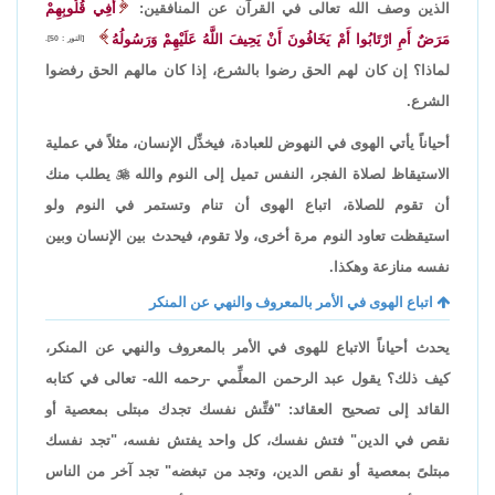
الذين وصف الله تعالى في القرآن عن المنافقين:
أَفِي قُلُوبِهِمْ
مَرَضٌ أَمِ ارْتَابُوا أَمْ يَخَافُونَ أَنْ يَحِيفَ اللَّهُ عَلَيْهِمْ وَرَسُولُهُ
[النور : 50].
لماذا؟ إن كان لهم الحق رضوا بالشرع، إذا كان مالهم الحق رفضوا
الشرع.
أحياناً يأتي الهوى في النهوض للعبادة، فيخذِّل الإنسان، مثلاً في عملية
الاستيقاظ لصلاة الفجر، النفس تميل إلى النوم والله

يطلب منك
أن تقوم للصلاة، اتباع الهوى أن تنام وتستمر في النوم ولو
استيقظت تعاود النوم مرة أخرى، ولا تقوم، فيحدث بين الإنسان وبين
نفسه منازعة وهكذا.
اتباع الهوى في الأمر بالمعروف والنهي عن المنكر
يحدث أحياناً الاتباع للهوى في الأمر بالمعروف والنهي عن المنكر،
كيف ذلك؟ يقول عبد الرحمن المعلِّمي -رحمه الله- تعالى في كتابه
القائد إلى تصحيح العقائد: "فتِّش نفسك تجدك مبتلى بمعصية أو
نقص في الدين" فتش نفسك، كل واحد يفتش نفسه، "تجد نفسك
مبتلىً بمعصية أو نقص الدين، وتجد من تبغضه" تجد آخر من الناس