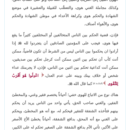
وكذلك مجاملة الغني هوى، والتعصُّب للقبيلة والعشيرة في موضع
الشهادة والحكم هوى وكراهة الأعداء في موطن الشهادة والحكم
هوى، والأهواء أصناف.
فإذن، قضية الحكم بين الناس المتخالفين أو المختلفين كثيراً ما يقع
فيها هوى، فيجب على المؤمنين الصادقين أن يتجردوا لله

إذا
أرادوا ان يحكموا بين الناس ليس من الشرط أن تكون قاضياً، ممكن
أنت كأب أن تحكم بين اثنين ممكن أنت كرجل تحكم بين صديقين،
ممكن أنت كداعية تحكم بين اثنين من الناس، فإذن، لا يجرمنك عداء
شخص أو خلاف بينك وبينه على عدم العدل،
اعْدِلُوا هُوَ أَقْرَبُ
لِلتَّقْوَى
كما قال الله

.
[المائدة: 8].
هناك نوع من الاتباع للهوى خفي؛ أحياناً يختصم فقير وغني، والمخطئ
الفقير، والغني صاحب الحق، يأتي واحد من الناس يريد أن يحكم
بينهم فتأخذه الشفقة للفقير فيحكم له، مع أنه هو المخطئ، ويحكم
على الغني مع أنه المحق، بدافع الشفقة، أحياناً يخطئ الأخ الأصغر
على الأكبر، تأتي الأم بدافع الشفقة على الصغير تحكم له على الكبير،