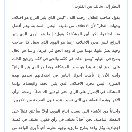
النظر إلى تخالف بين القلوب.
يقول صاحب الظلال -رحمه الله-: "ليس الذي يثير النزاع هو اختلاف
وجهات النظر" لأن الاختلاف من طبيعة البشر، الصحابة، وهم أفضل
منا، اختلفوا، لكن أين المشكلة؟ يقول: إنما هو الهوى الذي يثير
النزاع، ليس مجرد الاختلاف "إنما هو الهوى الذي يجعل كل صاحب
وجهة يصرّ عليها، مهما تبين له وجه الحق في غيرها، وإنما هو الحال
يصبح في النهاية "وضع الذات في كفّة، والحق في كفّة، وترجيح الذات
على الحق ابتداء، هذا هو سبب المشكلة، وهذا هو الذي يثير النزاع"
وأنت الآن إذا تأملت أحوال الناس في اختلافاتهم تجدهم بهذه
الصورة، ليس مجرد الاختلاف الذي يثير الحقد والبغضاء، وإنما
المشكلة في الإصرار على الرأي، حتى لو تبين لك خطأه وصحة الرأي
الآخر، وهذه النقطة، هي التي تسبب عدم قبول النصيحة من الآخرين.
وأحياناً من الأشياء التي تسبب اتباع الهوى، أولا:ً سأعلق قليلاً على
النقطة الماضية، نحن أحياناً نختلف في رأي فقهي، نختلف في قضية
اجتهادية، وكل واحد يطرح ما يؤيد وجهة نظره، أحياناً يرى الواحد من