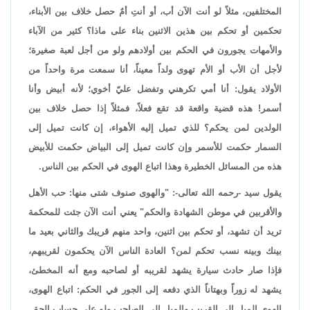
المختلفين، مثلاً لو أنت الآن أب، أو أنتِ أمٌ حصل خلاف بين الأبناء،
تحكمين أو تحكم بين هذين الاثنين بناء على ماذا؟ كثير من الآباء
والأمهات يجورون في الحكم بين أولادهم ولو من أجل لعبة صغيرة؛
لأجل أن الأب أو الأم تهوى ولداً معيناً، أنا سمعت مرة واحداً من
الأولاد يقول: أنا أمي تكرهني وتفضل عليّ أخوي؛ لأنه أبيض وأنا
أسمر! هذه قضية واقعة قد تقع فعلاً، فمثلاً إذا حصل خلاف بين
الولدين لمن يحكم؟ للذي تميل إليه الأهواء، إن كانت تميل إلى
السمار حكمت للأسمر وإن كانت تميل إلى البياض حكمت للأبيض
هذه من المسائل الخطيرة وهذا اتباع الهوى في الحكم بين الناس.
يقول سيد -رحمه الله تعالى-: "والهوى صنوف شتى منها: حب الأهل
والأقربين في موطن الشهادة والحكم" يعني أنت الآن جئت للمحكمة
تريد أن تشهد، أو تحكم بين اثنين، واحد منهم قريبك والثاني بعيد ما
بينك وبينه نسب تحكم لمن؟ العادة الناس الآن يحكمون لقريبهم،
فإذا صار حادث سيارة يشهد لقريبه أو لصاحبه ومع أنه المخطئ،
يشهد له زوراً وبهتاناً الذي دفعه إلى الجور في الحكم: اتباع الهوى،
الهوى الميل إلى القريب والميل إلى الصاحب ولو على حساب الحق.