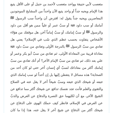
متعصب لأبي حنيفة وواحد متعصب لأحمد بن حنبل أو على الأقل يتبع
هذا الإمام ويحبه جداً أو واحد يتبع الآن واحداً من المشايخ الموجودين
المعاصرين ويحبه جداً يقول له: افترض أن واحداً سب الرسول ﷺ
أمامك أو سب داود

أو سبّ عمر أو علياً ممن هو أقل من داود
والرسول ﷺ أو سبّ إمامك، أو سبّ إماماً آخر، هل موقفك من هؤلاء
الأشخاص يتفاوت بحسب عظم الذي سُب في الإسلام؟ يعني هل
تعادي من سبّ الرسول ﷺ بالدرجة الأولى وتعادي من سبّ داود

معاداة قريبة من المعاداة الأولى، ثم تعادي من سبّ أبو بكر وعمر أو
علي بعد ذلك، ثم تعادي من سبّ الإمام الآخر؟ أم أنك تعادي من سبّ
إمامك أكثر من معاداتك لسبّ أي إنسان آخر حتى لو كان أحد من
الصحابة؟ هذه مسائل لا يتفطن إليها بل إن أحداً لو سب إمامك الذي
تتبعه أو شيخك الذي تتبعه وسبّ شيخاً آخر لا يقل عنه في الصلاح
والتقوى والعلم فأنت تجد نفسك تدافع عن شيخك أكثر مما تدافع عن
الشيخ الآخر، مع أن لكليهما حق النصرة والدفاع عن العرض والذبّ
عن العرض في الإسلام، فانظر كيف حملك الهوى على الدفاع عن
شيخك أكثر من الدفاع عن شيخ آخر لا يقل عنه، هذا إذا ما كان