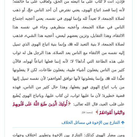
فإذن، أنت لا تُثاب على ما اتبعته من الحق، وتُعاقب على ما خالفته؛
لأنه إنما قصد اتباع الهوى، يعني نفترض أن أحد الناس حجّ، أو ذهب
لصلاة الجمعة، لا تعبداً لله وإنما لهوى في نفسه، يعني أعجبه اجتماع
الناس في صلاة الجمعة، وأعجبه منظرهم، وجاء في نفسه هذا
الالتقاء، وهذا التقابل، وتزين بعضهم لبعض، أعجبه هذا الشيء، فذهب
لصلاة الجمعة، لا بنية التعبد لله

، وإنما بنية اتباع الهوى الذي تميل
إليه نفسه من الالتقاء مع الناس بعد الصلاة، هذا الرجل هل له ثواب
على هذه الطاعة التي أداها؟ لا؛ لأنه إنما فعلها اتباعاً لهواه، فالآن
كثير من الناس يفعلون أشياء طيبة، يفعلون طاعات، لكن لا يفعلونها
تعبُّدا لله

، وإنما يفعلونها لأنها توافق أهواءهم؛ لأن نفسه تميل إليها
من باب اتباع الهوى فهو يفعلها، وهذا حال كثير من الناس، فهذه
قضية خطيرة؛ لأن ما عليها ثواب، لن تُثاب عليها، وباتباع الهوى يُطبع
على قلب العبد، قال الله تعالى:
أُولَئِكَ الَّذِينَ طَبَعَ اللَّهُ عَلَى قُلُوبِهِمْ
وَاتَّبَعُوا أَهْوَاءَهُمْ
[محمد: 16].
التنازع بين الإخوة في مسائل الخلاف
ومن مضار الهوى كذلك: التنازع بين الإخوة وتطوير اختلاف وجهات