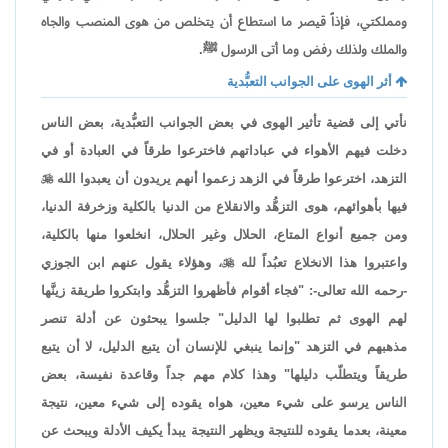
ومملكتي، فإذاً قيصر ما استطاع أن يتخلص من هوى المنصب والجاه
والملك ولذلك رفض وما أتى الرسول ﷺ.
أثر الهوى على الجوانب التعبُّدية
نأتي إلى قضية تأثير الهوى في بعض الجوانب التعبُّدية، بعض الناس
دخلت فيهم الأهواء في عباداتهم فاخترعوا طرقاً في العبادة أو في
التزهد، اخترعوا طرقاً في الزهد زعموا أنهم يريدون أن يعبدوا الله

فيها بأهوائهم، هوى التزهُّد والانقلاع من الدنيا بالكلية وزخرفة الدنيا،
ومن جميع أنواع المتاع، الحلال وغير الحلال، انخلعوا منها بالكلية،
واعتبروا هذا الانخلاع تعبُداً لله

، وهؤلاء يقول عنهم ابن الجوزي
-رحمه الله تعالى-: "فجاء أقوام فأظهروا التزهُّد وابتكروا طريقة زينَّها
لهم الهوى ثم تطلبوا لها الدليل" جلسوا يبحثون عن أدلة تنصر
مذهبهم في التزهد "وإنما ينبغي للإنسان أن يتبع الدليل، لا أن يتبع
طريقاً ويتطلّب دليلها" وهذا كلام مهم جداً وقاعدة نفيسة، بعض
الناس يرسو على شيء معين، هواه يقوده إلى شيء معين، نتيجة
معينة، بعدما يقوده للنتيجة ويظهر النتيجة يبدأ يكيف الأدلة ويبحث عن