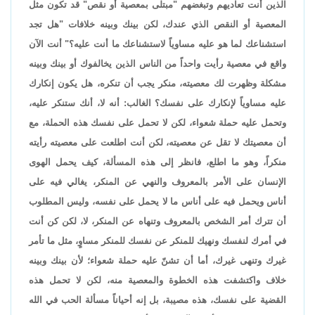
الذين أنت تعاديهم وتبغضهم "مبتلى بمعصية أو نقص" قد تكون مثل
المعصية أو النقص الذي عندك، لكن بينك وبينه خلافات "هل تجد
استشناعك لما هو عليه مساوياً لاستشناعك ما أنت عليه؟" أنت الآن
واقع في معصية رأيت واحداً من الناس الذين يخالفوك أو بينك وبينه
مشكلة وظهرت لك معصيته، منكر يجب أن تنكره، هل يكون إنكارك
عليه مساوياً لإنكارك على نفسك؟ الغالب: أنه لا، أنك ستنكر عليه،
وتحمل عليه حملة شعواء، لكن لا تحمل على نفسك هذه الحملة، مع
أن معصيتك لا تقل عن معصيته، لكن أنت اطلعت على معصيته رأيته
منكراً، وهو ما اطلع، فانظر إلى هذه المسألة، كيف يحمل الهوى
الإنسان على الأمر بالمعروف والنهي عن المنكر، يغالي فيه على
أناس ويحمل فيه على أناس ما لا يحمل على نفسه، وليس المطلوب
أن تترك أمر الشخص بالمعروف وتنهاه عن المنكر، لا، لكن كن أنت
في أمرك لنفسك ونهيك للمنكر عن نفسك للمنكر مساوٍ، مثل ما تأمر
غيرك وتنهى غيرك، أما أن تشنّ عليه حملة شعواء؛ لأن بينك وبينه
خلاف واكتشفت هذه الخطوة والمعصية منه، لكن لا تحمل هذه
القضية على نفسك، هذه مصيبة، بل إنه أحياناً مسألة الحب في الله