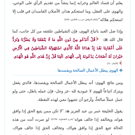
يعلم أن فساد العالم وخرابه إنما ينشأ من تقديم الرأي على الوحي،
والهوى على العقل، وما استحكم هذان الأصلان الفاسدان في قلب إلا
استحكم هلاكه"
[إعلام الموقعين عن رب العالمين: 1/55].
وإذا ضل العبد باتباع الهوى، فإن الشياطين تتلقفه من كل جانب، كما
قال الله

:
قُلْ أَنَدْعُو مِنْ دُونِ اللَّهِ مَا لَا يَنْفَعُنَا وَلَا يَضُرُّنَا وَنُرَدُّ
عَلَى أَعْقَابِنَا بَعْدَ إِذْ هَدَانَا اللَّهُ كَالَّذِي اسْتَهْوَتْهُ الشَّيَاطِينُ فِي الْأَرْضِ
حَيْرَانَ لَهُ أَصْحَابٌ يَدْعُونَهُ إِلَى الْهُدَى ائْتِنَا قُلْ إِنَّ هُدَى اللَّهِ هُوَ الْهُدَى
[الأنعام : 71].
الهوى يبطل الأعمال الصالحة ويفسدها
ومن نتائج الهوى: أنه يبطل الأعمال الصالحة ويفسدها، فالذي يفعل
ويترك اتباعاً للهوى لا عبودية لله -عز وجل- فإن عمله باطل، حتى ولو
عمل عملاً صالحاً، وأرجو أن تنتبهوا معي لهذه النقطة.
يقول الخليفة عمر بن عبد العزيز

: "لا تكن ممن يتبع الحق إذا وافق
هواه، ويخالفه إذا خالف هواه
لو صرت أنت من هذه
" [شرح الطحاوية: 2/794].
الحالة تتبع الحق إذا وافق هواك، وتخالف الحق إذا خالف هواك،