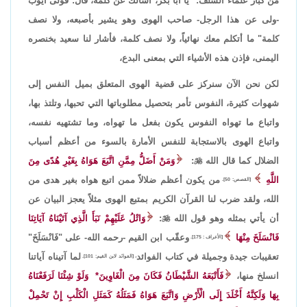
من كبار علماء السلف: "يا أبا بكر، أسألك عن كلمة، قال: فولى أيوب
-ولى عن هذا الرجل- صاحب الهوى وهو يشير بأصبعه، ولا نصف
كلمة" ما أتكلم معك نهائياً، ولا نصف كلمة، فأشار لنا سعيد بخنصره
اليمنى، فإذن هذه الأشياء التي بمعنى البدع،
لكن نحن الآن سنركز على قضية الهوى المتعلق بميل النفس إلى
شهوات كثيرة، النفوس تأمر بتحصيل مطلوباتها التي تحبها، وتلتذ بها،
واتباع ما تهواه النفوس يكون بفعل ما تهواه، وما تشتهيه نفسه،
واتباع الهوى بالاستجابة للنفس الأمارة بالسوء من أعظم أسباب
الضلال كما قال الله

:
وَمَنْ أَضَلُّ مِمَّنِ اتَّبَعَ هَوَاهُ بِغَيْرِ هُدًى مِنَ
اللَّهِ
من يكون أعظم ضلالاً ممن اتبع هواه بغير هدى من
[القصص: 50].
الله، ولقد ضرب لنا القرآن الكريم بمتبع الهوى مثلاً يعجز البيان عن
أن يأتي بمثله وهو قول الله

:
وَاتْلُ عَلَيْهِمْ نَبَأَ الَّذِي آتَيْنَاهُ آيَاتِنَا
فَانْسَلَخَ مِنْهَا
وعقّب ابن القيم -رحمه الله- على "فَانْسَلَخَ"
[الأعراف : 175].
تعقيبات جيدة وجميلة في كتاب الفوائد
لما آتيناه آياتنا
، [الفوائد لابن القيم: 101].
انسلخ منها،
فَأَتْبَعَهُ الشَّيْطَانُ فَكَانَ مِنَ الْغَاوِينَ* وَلَوْ شِئْنَا لَرَفَعْنَاهُ
بِهَا وَلَكِنَّهُ أَخْلَدَ إِلَى الْأَرْضِ وَاتَّبَعَ هَوَاهُ فَمَثَلُهُ كَمَثَلِ الْكَلْبِ إِنْ تَحْمِلْ