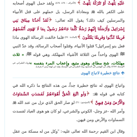
عَلَيْهِ يَلْهَثْ أَوْ تَتْرُكْهُ يَلْهَثْ
ولقد حمل الهوى أصحابه
[الأعراف : 175- 176].
على الكفر بالله

ومعاداة الرسل، بل حملهم على قتل الأنبياء
والمرسلين كيف ذلك؟ يقول الله تعالى:
لَقَدْ أَخَذْنَا مِيثَاقَ بَنِي
إِسْرَائِيلَ وَأَرْسَلْنَا إِلَيْهِمْ رُسُلًا كُلَّمَا جَاءَهُمْ رَسُولٌ بِمَا لَا تَهْوَى أَنْفُسُهُمْ
فَرِيقًا كَذَّبُوا وَفَرِيقًا يَقْتُلُونَ
فلما خالفت الرسالة الهوى ماذا
[المائدة : 70].
فعل بنو إسرائيل؟ قتلوا الأنبياء، وقتلوا أصحاب الرسالة، وقد عدّ النبي
ﷺ الهوى واحداً من الثلاثة الأشياء المهلكة، وهي قوله ﷺ:
ثلاث
مهلكات، شح مطاع، وهوى متبع، وإعجاب المرء بنفسه
[رواه الطبراني في
الأوسط: 5754، وقال ابن الهيثمي في المجمع: رواه الطبراني في الأوسط، وفيه ابن لهيعة ومن لا يعرف].
نتائج خطيرة لاتباع الهوى
واتباع الهوى له نتائج خطيرة جداً، من هذه النتائج ما ذكره الله في
كتابه في قوله

:
وَلَوِ اتَّبَعَ الْحَقُّ أَهْوَاءَهُمْ لَفَسَدَتِ السَّمَاوَاتُ
وَالْأَرْضُ وَمَنْ فِيهِنَّ
لو صار الحق الذي نزل من عند الله

[المؤمنون : 71].
وأمر الله -عز وجل- الكوني والشرعي، لو كان هو هوى العباد لفسدت
السماوات والأرض ومن فيهن.
وقال ابن القيم -رحمة الله تعالى عليه-: "وكل من له مسكة من عقل