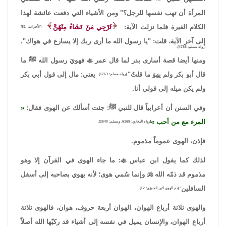
المرأة أن تهب نفسها للرجل؟" ومن الأشياء التي دفعت عائشة لهذا
الكلام الغيرة فلما نزلت الآية:
تُرْجِي مَنْ تَشَاءُ مِنْهُنَّ
[الأحزاب: 51]
إلى آخر الآية، قلت: "يا رسول الله ما أرى ربك إلا يسارع في هواك".
[رواه مسلم: 4788].
ومنها أيضا قصة أسارى بدر لما قال عمر

فهويَ رسول الله ﷺ ما
قال أبو بكر ولم يهوَ ما قلتُ"
يعني: مال إلى قول أبي بكر
[رواه مسلم: 1763].
ولم يكن ميله إلى قولي أنا.
وفي السنن أن أعرابياً قال للنبي ﷺ: جئت أسألك عن الهوى فقال:
المرء مع من أحب
[رواه البخاري: 6168، ومسلم: 2640].
فإذن، الهوى عموماً مذموم.
لذلك كما يقول ابن عباس

: ما جاء الهوى في القرآن إلا وهو
مذموم قد ذمّه الله

وإنما سُمي هوى؛ لأنه يهوي بصاحبه إلى أسفل
السافلين
" [ذم الهوى لابن الجوزي: 12].
والهوى ثلاثة أرباع الهوان، الهوان أربعة حروف، هوان، فالهوى ثلاثة
أرباع الهوان، والإنسان يميل في نفسه إلى أشياء قد ركبّها الله أصلاً