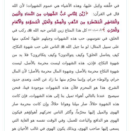
في خلْقته وجُبل عليها، وهذه الأشياء هي عموم الشهوات؛ لأن الله
قال في القرآن:
زُيِّنَ لِلنَّاسِ حُبُّ الشَّهَوَاتِ مِنَ النِّسَاءِ وَالْبَنِينَ
وَالْقَنَاطِيرِ الْمُقَنْطَرَةِ مِنَ الذَّهَبِ وَالْفِضَّةِ وَالْخَيْلِ الْمُسَوَّمَةِ وَالْأَنْعَامِ
وَالْحَرْثِ
كل هذا المتاع زين للناس حبه الله

، ركب في
[آل عمران: 14].
الخلق، في نفوسهم، حب هذه الشهوات وجبلهم عليها؛ لحكم، منها
على سبيل المثال: لو ما جبل الله

الناس على حب شهوة النكاح،
كيف يتناسل الخلق؟ وكيف يتوالدون؟ وكيف يتكاثرون؟ فلا بد من
شهوة النكاح، فإذن، هذه الشهوات ليست محرمة بالأصل، ليست
شهوة النكاح محرمة بالأصل، وشهوة المال محرمة بالأصل؛ لأن المال
حرام، والوطء حرام، وإنما محرّم منها ما زاد عن الحد، وتعدى حدود
الشرع، هذا هو المحرم فلأن هذه الشهوات موجودة فينا، فنحن
سيصبح عندنا بالتالي أهواء تميل بنا إلى هذه الشهوات، فإن كانت
هذه الشهوة حلالاً، صار ميلنا وهوانا حلالاً، وإن كانت محرمة صار
الهوى والميل إليها محرّماً، وأكثر الناس تحركهم أهواؤهم فيكون
الهوى هو الدافع والباعث للعمل، وفي الوقت نفسه هو الغاية التي
يسعى إليها صاحب الهوى، وبذلك يكون الهوى في غالب الأحيان هو