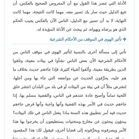
الأدلة التي تنصر هذا القول مع أن المفروض الصحيح بالعكس، أن
تتبع الدليل حيث سار بك تسير معه، مهما كانت النتيجة، مهما كانت
النهاية، لا بد أن تسير مع الدليل، الناس الآن بالعكس يجيب الحكم
الذي هو يرضاه ويهواه، ثم يبحث عن الأدلة المؤيدة له.
تأثير الهوى في الموقف من الأحكام الشرعية
نأتي إلى مسألة أخرى بالنسبة لتأثير الهوى في موقف الناس من
الأحكام الشرعية الآن بعض الناس نشأوا في بيئات معينة، وتلقوا
الدين بطريقة معينة، وألفوا أشياء كثيرة، فإذا جاءهم حديث بخلاف ما
هم عليه، يحرِّفون الحديث عن مواضعه التي جاء بها ومن أجلها،
لنفترض مثلاً أن في بيئة من البيئات أو في بلد من البلدان انتشر حلق
اللحية تماماً وأصبح عادة عندهم في الناس، والقضية مسلم بها، إذا
جاءهم حديث في الأمر بهذه القضية وأنها واجبة وأنها فرض جاءهم
حديث فيه أمر بتطبيق هذه السنة ماذا يفعل الناس في تلك البيئات؟
يبدؤون يبحثون عن مخارج ومنحنيات يستطيعون أن يخرجوا بها هذا
الأمر ويصرفونه ويحرِّفونه إلى قضايا أخرى، فيقول لك: هذا المقصود
منه الاستحباب وليس الوجوب، ويبدأ يبحث عن الأشياء التي تؤيد هذا