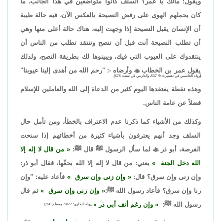
ويقول: مالك يا عمر؟ السلف كانوا متواضعين في هذا الجانب، ما
كان يحملهم الهوى على رفض النصيحة بالعكس الآن، فيه حالة طيبة
أن الإنسان يقبل النصيحة إذا وجهت إليه، هناك حالة أعلى منها وهي
أن تطلب النصيحة أنت قبل أن تنصح وتنتقد تطلب من الناس أن
ينتقدوك على العيوب التي فيك، ويبينوها لك بطريقة النصح، ولذلك
يقول عمر بن الخطاب

وأرضاه -: "رحم الله من أهدى إلينا عيوبنا"
[رواه القاسمي في تفسيره: 9/ 537، والدارمي في سننه: 675].
وهذه نقطة يفتقدها اليوم كثير من الدعاة إلى الله والعاملين للإسلام
فضلاً عن عامة الناس.
وكذلك من الأشياء كما ذكرنا عدم الاعتراف بالخطأ، ومن تأمل حال
السلف وجد أنهم يعترفون بأشياء كثيرة من أخطائهم إذا سنحت
الفرصة، أبو ذر

لما سأل الرسول ﷺ قال ﷺ:
من قال لا إله إلا
الله دخل الجنة
يعني: من قال لا إله إلا الله بحقّها، فقال أبو ذر:
وإن زنى وإن سرق؟ قال:
وإن زنى وإن سرق
فأعاد عليه: "وإن
زنا وإن سرق؟ فأعاد رسول الله ﷺ:
وإن زنى وإن سرق
ثم قال
رسول الله ﷺ:
وإن رغم أنف أبي ذر
[رواه البخاري: 5827، ومسلم: 94 ].