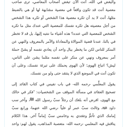
والبغض في الله، أنت الآن تبغض أصحاب المعاصي، ترى صاحب
معصية أنت قد تكون واقعاً في معصية مشابهة لها أو هي بالضبط
مثلها، أنت لا بد أن تكره معصية هذا الشخص أو تكره هذا الشخص
من أجل معصيته هل تكره نفسك للمعصية التي عندك مثل ما تكره
الشخص للمعصية التي عنده؟ هذه أشياء ما ننتبه إليها، بل قد لا تخطر
في بالنا، عندنا قضية الموالاة والمعاداة والأمر بالمعروف والنهي عن
المنكر للناس لكن ما يخطر ببال واحد أن يعادي نفسه أو يشنّ حملة
أمر بمعروف ونهي عن منكر على نفسه مثلما يشن على الناس،
ليش؟ اتباع الهوى؛ لأن الهوى يحملك على تبرئة نفسك، وعلى أن
تكون أنت في الموضع الذي لا ينتقد حتى ولو من نفسك،
يقول المعلِّمي -رحمه الله- في باب نفيس في كتاب القائد إلى
تصحيح العقائد في مسألة الموقف من الشخصيات: "فكر في حالك
مع الهوى، افرض أنه بلغك أن رجلاً سبّ رسول الله ﷺ، وآخر سب
داود

، وثالث سبّ عمر أو علياّ -رضي الله عنهما- ورابع سبّ
إمامك الذي تأتمُّ وتقتدي به وخامس سبّ إماماً آخر. هذا الكلام
يناقش فيه المعلمي -رحمه الله- متعصبة المذاهب، يقول لهم: واحد