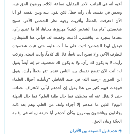
أخيه أنه في الجانب الآخر المقابل، نصاعة الكلام، ووضوح الحق فيه،
ويحس في نفسه، بأن رأيه خطأ، لكن يقول بينه وبين نفسه: لو أنا
الآن اعترفت بالخطأ، وأقريت وجهة نظر الشخص الآخر، تصبح
شخصيتي أمام هذا الشخص كيف؟ مهزوزة، معناها، أنا ما عندي رأي،
معناها بمجرد ما يناقشني، أذعنت وخضت له، فيأتي هنا الشيطان،
فيقول لهذا الشخص: اثبت على ما أنت عليه، حتى تثبت شخصيتك
للطرف الآخر، وإلا تصبح أنت تابعاً، قال لك كلاماً، وأنت اتبعته، وتركت
رأيك، لا بد يكون لك رأي، ولا بد يكون لك شخصية، ثم إنه أيضاً يقول
له: أنت الآن تفضح نفسك بين الناس عندما تقر بخطأ رأيك، يقول
ابن الجوزي -رحمه الله- في صيد الخاطر: "وتأملت أحوال العلماء
فوجدت فيهم كثير من هذا يقول إن أحدهم ليأبى الاعتراف بخطئه،
حتى لا يقال عنه أنه مخطئ، فما حال طلبة العلم؟ فما حال الجهلة
اليوم؟ الذين ما عندهم إلا أجزاء ونُتف من العلم، وهم بعد ذلك
يجادلون ويناقشون ويصرون وكأن أحدهم أبا حنيفة زمانه في إقامة
الحجّة وبيان الحق.
عدم قبول النصيحة بين الأقران