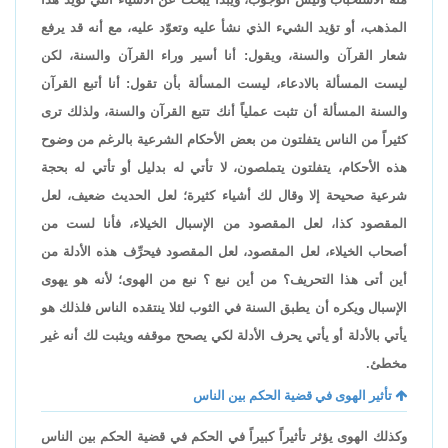
المذهب، أو تؤيد الشيء الذي نشأ عليه وتعوّد عليه، مع أنه قد يرفع
شعار القرآن والسنة، ويقول: أنا أسير وراء القرآن والسنة، لكن
ليست المسألة بالادعاء، ليست المسألة بأن تقول: أنا أتبع القرآن
والسنة المسألة أن تثبت عملياً أنك تتبع القرآن والسنة، ولذلك ترى
كثيراً من الناس يتفلتون من بعض الأحكام الشرعية بالرغم من وضوح
هذه الأحكام، يتفلتون يتملصون، لا تأتي له بدليل أو تأتي له بحجة
شرعية صحيحة إلا وقال لك أشياء كثيرة؛ لعل الحديث ضعيف، لعل
المقصود كذا، لعل المقصود من الإسبال الخيلاء، فأنا لست من
أصحاب الخيلاء، لعل المقصود، لعل المقصود فيحرِّف هذه الأدلة من
أين أتى هذا التحريف؟ من أين نبع ؟ نبع من الهوى؛ لأنه هو يهوى
الإسبال ويكره أن يطبق السنة في الثوب لئلا ينتقده الناس فلذلك هو
يأتي بالأدلة أو يأتي يحرف الأدلة لكي يصحح موقفه ويثبت لك أنه غير
مخطئ.
تأثير الهوى في قضية الحكم بين الناس
وكذلك الهوى يؤثر تأثيراً كبيراً في الحكم في قضية الحكم بين الناس