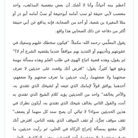
أعظم منه أحياناً، وأنا لا أشك أن بعض متعصبة المذاهب، واحد
متعصب لأبي حنيفة لو سب أمامه أبوحنيفة أو سبّ أمامه أبو ذر أو
مثلا المغيرة بن شعبة، أو أحد من الصحابة، فإنه يدافع عن أبي حنيفة
أكثر من دفاعه عن ذلك الصحابي هذا واقع.
يقول المعلّمي -رحمه الله- مكملاً: "فيكون سخطك عليهم وسعيك في
عقوبتهم وتأديبهم أو التنديد بهم موافقاً عندما يقتضيه الشرع أم لا؟"
ثم يقول، وهذه قضية اتباع الهوى في طلب العلم وهذه مسألة مهمة
ونقع فيها كثيراً، يقول: "افرض أنك وقفت على حديثين لا تعرف
صحتهما ولا ضعفهما، رأيت حديثين ما تعرف صحتهم ولا ضعفهم،
أحدهما يوافق قولاً لإمامك الذي تتبعه أو لشيخك الذي تقتدي به،
والآخر يخالفه" واحد من الحديثين يؤيد كلام الشيخ الذي تقتدي به
أنت، والقول الثاني يخالف شيخك الذي تقتدي به، أيكون نظرك في
هذين الحديثين سواء؟ لا تبالي أن يصح سند كل منهما أو يضعف"
تقف موقف تجرُّد، أو تقف الموقف الذي يقفه الناس، افترض أنك
الآن مقتنع بمسألة إخراج الزكاة في الحلي، ثم رأيت حديثين، ما
تعرف صحتهما ولا ضعفهما، أحد الحديثين يوجب الزكاة في الحلي،