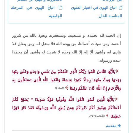
اتباع الهوى في اختيار الفتوى
اتباع الهوى في المرحلة
المناسبة للحال
الجامعية
إن الحمد لله نحمده، و نستعينه، ونستغفره، ونعوذ بالله من شرور
أنفسنا ومن سيئات أعمالنا، من يهده الله فلا مضل له، ومن يضلل فلا
هادي له، وأشهد ألا إله إلا الله وحده لا شريك له وأشهد أن محمدا
عبده ورسوله.
يَاأَيُّهَا النَّاسُ اتَّقُوا رَبَّكُمُ الَّذِي خَلَقَكُمْ مِنْ نَفْسٍ وَاحِدَةٍ وَخَلَقَ مِنْهَا
زَوْجَهَا وَبَثَّ مِنْهُمَا رِجَالًا كَثِيرًا وَنِسَاءً وَاتَّقُوا اللَّهَ الَّذِي تَسَاءَلُونَ بِهِ
وَالْأَرْحَامَ إِنَّ اللَّهَ كَانَ عَلَيْكُمْ رَقِيبًا
[النساء: 1].
يَاأَيُّهَا الَّذِينَ آمَنُوا اتَّقُوا اللَّهَ وَقُولُوا قَوْلًا سَدِيدًا * يُصْلِحْ لَكُمْ
أَعْمَالَكُمْ وَيَغْفِرْ لَكُمْ ذُنُوبَكُمْ وَمَنْ يُطِعِ اللَّهَ وَرَسُولَهُ فَقَدْ فَازَ فَوْزًا
عَظِيمًا
[الأحزاب: 70-71].
مقدمة