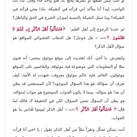
أو كتب ليس طبعها أو نشرها يحتج به، فلو واحد جاء وقال: كذا كذا
الواجب، ليه؟ أنا متأكد اني قرأته في الشبكة، ماذا يعني قرأته في
الشبكة؟ وما تمثل الشبكة بالنسبة لميزان الشرع في الحق والباطل؟
ثم عندنا الرجوع إلى أهل العلم:
فَاسْأَلُواْ أَهْلَ الذِّكْرِ إِن كُنتُمْ لاَ
تَعْلَمُونَ
هل جوجل؟ هل الذهاب العشوائي للمواقع هو
[الأنبياء: 7]،
سؤال لأهل الذكر؟
ولنفترض -يا أخي- أنك اهتديت إلى موقع موثوق بمعنى: أنه فتوى
مثلا أو المعلومات التي موضوعة فيه موثوقة، والقائمين على الموقع
موثوقين، القائم عليه عالم موثوق معروف، شهدت له الأمة، كيف
تعرف أن سؤالك هو هذا السؤال الموجود؟ لأن المستفتي قد يظن
أن هذا هو سؤاله، بينما لا يكون الجواب الموضوع هو جواب لسؤاله،
هو يظن أن السؤال نفس السؤال، لكن في الحقيقة لا، فالله لما
قال:
فَاسْأَلُواْ أَهْلَ الذِّكْرِ
أهل الذكر ليبينوا للناس ما هو
[الأنبياء: 7]،
الجواب.
أنت ممكن تسأل وتقرأ مثلاً من أهل الذكر تقول : يا اخي أنا قرأت