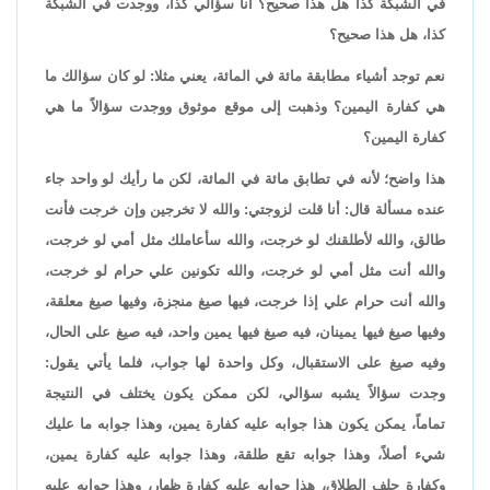
في الشبكة كذا هل هذا صحيح؟ أنا سؤالي كذا، ووجدت في الشبكة
كذا، هل هذا صحيح؟
نعم توجد أشياء مطابقة مائة في المائة، يعني مثلا: لو كان سؤالك ما
هي كفارة اليمين؟ وذهبت إلى موقع موثوق ووجدت سؤالاً ما هي
كفارة اليمين؟
هذا واضح؛ لأنه في تطابق مائة في المائة، لكن ما رأيك لو واحد جاء
عنده مسألة قال: أنا قلت لزوجتي: والله لا تخرجين وإن خرجت فأنت
طالق، والله لأطلقنك لو خرجت، والله سأعاملك مثل أمي لو خرجت،
والله أنت مثل أمي لو خرجت، والله تكونين علي حرام لو خرجت،
والله أنت حرام علي إذا خرجت، فيها صيغ منجزة، وفيها صيغ معلقة،
وفيها صيغ فيها يمينان، فيه صيغ فيها يمين واحد، فيه صيغ على الحال،
وفيه صيغ على الاستقبال، وكل واحدة لها جواب، فلما يأتي يقول:
وجدت سؤالاً يشبه سؤالي، لكن ممكن يكون يختلف في النتيجة
تماماً، يمكن يكون هذا جوابه عليه كفارة يمين، وهذا جوابه ما عليك
شيء أصلاً، وهذا جوابه تقع طلقة، وهذا جوابه عليه كفارة يمين،
وكفارة حلف الطلاق، هذا جوابه عليه كفارة ظهار، وهذا جوابه عليه