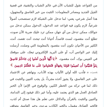
من القواعد نقول للشباب الآن في عالم الشباب والتقنية، في قضية
الجيل الجديد ومصادر المعلومات: التثبت من خبر الفاسق والمجهول،
هذا أصل شرعي، يعني: لما تدخل على الشبكة لازم تستصحب أصولاً
شرعياً، لازم يكون فيه قواعد عند الدخول، الدخول ممكن تدخل من
جوالك، ممكن تدخل من أي جهاز، ممكن ترد عليك ضربة الآن صوت،
تطلع أنت مقصود، لست قاصداً، أحيانا أنت تبحث أنت تقصد، أنت،
الكثير من الأحيان تكون أنت مقصود بالمعلومة التي وصلت، أرسلت
إليك عبر الواتس أب، أو على البريد الإلكتروني تبعك، على موقعك
في الفيس بوك، أنت مقصود،
يَا أَيُّهَا الَّذِينَ آمَنُوا إِن جَاءكُمْ فَاسِقٌ
بِنَبَأٍ فَتَبَيَّنُوا أَن تُصِيبُوا قَوْمًا بِجَهَالَةٍ فَتُصْبِحُوا عَلَى مَا فَعَلْتُمْ نَادِمِينَ
فأدب الله أولي الألباب بهذه الآداب، ونهاهم عن الاعتماد
[الحجرات: 6]،
على خبر الفاسق، ولا يجوز أخذه مجرداً، بل يجب التبين والتثبت في
ذلك لما في تركه من الخطر الكبير، والوقوع في الإثم؛ لأن الخبر
الصادق العدل هو الذي يعتمد عليه، وأما غير ذلك فيقود إلى الندامة،
والتبين والتثبت بالقرآن والدلائل حتى نعلم هل هذا صدق أم كذب،
فالخبر الصادق مقبول، والخبر الكاذب مردود، وخبر الفاسق متوقف