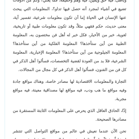
وباطل، فيه حق ويقين، فيه وهم وحقيقة، فما يعني؟ وكم من الأوقات
تضيع في أشياء لمجرد أنه حصل فيها تداو؟، المعلومات التي يبحث
عنها الإنسان في الحياة إما أن تكون معلومات شرعية، تفسير آية،
معنى حديث، حكم فقهي مثلاً، وقد تكون معلومات طبية أو تاريخية،
لغوية، خبر من الأخبار، فكل خبر له أهل فن مختصون به، المعلومة
الطبية من أين ستأخذها؟ المعلومة الفلكية من أين ستأخذها؟
المعلومة الجيلوجية من أين ستأخذها؟ المعلومة الإخبارية، المعلومة
الشرعية، فلا بد من العودة لقضية التخصصات، فسألوا أهل الذكر في
كل فن من الفنون، فسألوا أهل الذكر في كل مجال من المجالات.
التجارة والمعلومات الاقتصادية لها مصادر خاصة، وهناك مواقع جادة
وفيه مواقع ما هب ودب، فيه مواقع لها مصداقية معينة، فيه مواقع
مجربة.
إذًا، الحاذق العاقل الذي يحرص على المعلومات الثابتة المستقرة من
مصادرها الصحيحة.
نحن الآن عندما نعيش في عالم من مواقع التواصل التي تنتشر