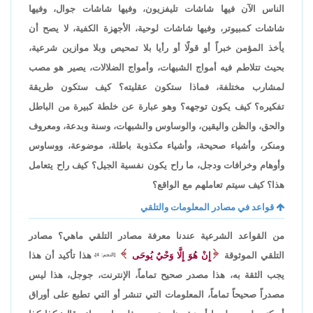
الناس الآن فيها شاشات تليفزيون، وفيها شاشات جوال، وفيها
شاشات كمبيوتر، وفيها شاشات لوحية، الأجهزة الكفية، لا يصح أن
يأخذ المؤمن خبراً أو قولًا أو رأيا بلا تمحيص وبلا موازين شرعية،
بحيث تتلاطم فيه أمواج الشبهات، وأمواج الضلالات، يصير هو مصب
لمشارب مختلفة، فماذا ستكون عقليته؟ كيف ستكون طريقة
تفكيره؟ كيف يكون توجهه؟ وهو عبارة عن خلطة كبيرة من الباطل
والحق، والظن واليقين، والوساوس والشبهات، وسنة وبدعة، ومعروف
ومنكر، وأشياء صحيحة، وأشياء مكذوبة باطلة، موضوعة، ووساوس
وأوهام وخرافات ودجل، ما راح يكون نفسية الجيل؟ كيف راح يتعامل
هذا؟ كيف سيتم تعاملهم مع الواقع؟
قواعد في مصادر المعلومات والتلقي
من القواعد الشرعية عندنا معرفة مصادر التلقي ماهي؟ مصادر
التلقي الموثوقة
إِنْ هُوَ إِلَّا وَحْيٌ يُوحَى
هذا تأكيد أن هذا
[النجم: 4]،
يجب الثقة به، هذا مصدر صحيح تماماً، الإنترنت، جوجل، هذا ليس
مصدراً صحيحاً تماماً، المعلومات التي تنشر أو التي تطبع على أوراق