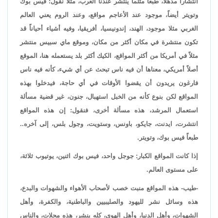
انتشاراً مذهلاً، طبعاً مثلما ينتشر عندنا العرب، مثلا نقول: فيس بوك
وتويتر أيضاً، موجود عند الأعاجم مواقع، وعند الروم يعني العالم
الغربي مثلا موجود، الهند، إندونيسيا، أفريقيا، وفيه أشياء أحياناً قد
تكون منتشرة في مكان أكثر من مكان، وموقع ماي سبيس منتشر
مثلاً في أمريكا من أكثر المواقع، الكيك أكثر بلد يستعمله هنا، الموقع
أصلاً أمريكي، معناها أن فيه ناس تبحث عن أي شيء، كأنه فيه ناس
فارغون يريدون أن يقضوا الأوقات في أي حاجة، فيدخلوا بهذه
المواقع لكن بنوع كأنه من الخبل استهبال، جنون، غير قضية مسألة
استعمال المرشد، هذه مسألة أخرى، فنقول: إن هذه المواقع
انتشرت، ايدنت، جايكو، باونس، وستويت، وجول بلس، إلى آخره..
طبعاً فيس بوك، وتويتر.
إذا كانت المواقع الكبار: جوجل واحد، فيس بوك اثنين، يوتيوب ثلاثة،
على مستوى العالم.
-طيب- هذه المواقع منبت خصب لأصحاب الأهواء والشهوات والبدع،
هذه وسائل نشر لليهود والصليبيين والباطنية، والكفرة، وأهل
الشهوات، وأهل الدنيا، وأهل الهوى، كله ينشر، هذه محلات، والناس