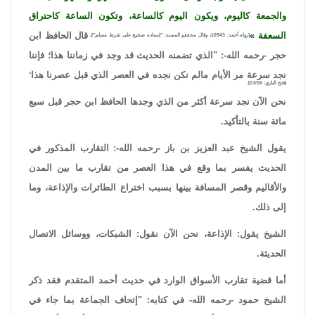
والجمعة كاليوم، ويكون اليوم كالساعة، وتكون الساعة كاحتراق
السعفة
قال الحافظ ابن
[رواه أحمد: 10943، وقال محققو المسند: "إسناده صحيح على شرط مسلم"]،
حجر -رحمه الله-: "الذي تضمنه الحديث قد وجد في زماننا هذا؛ فإننا
نجد سرعة مر الأيام مالم نكن نجده في العصر الذي قبل عصرنا هذا
"
[فتح الباري: 13/16].
نحن الآن نجد سرعة أكثر من الذي وجدها الحافظ ابن حجر قبل سبع
مائة سنة بالتأكيد.
يقول الشيخ عبد العزيز بن باز -رحمه الله-: التقارب المذكور في
الحديث يفسر بما وقع في هذا العصر من تقارب ما بين المدن
والأقاليم وقصر المسافة بينها بسبب اختراع الطائرات والإذاعة، وما
إلى ذلك.
الشيخ يقول: الإذاعة، نحن الآن نقول: الشبكات، ووسائل الاتصال
الحديثة.
أما قضية تقارب الأسواق الوارد في حديث أحمد المتقدم فقد ذكر
الشيخ حمود -رحمه الله- في كتابه: "إتحاف الجماعة بما جاء في