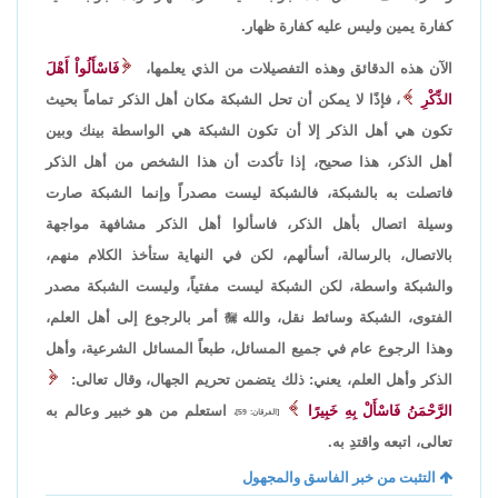
كفارة يمين وليس عليه كفارة ظهار.
الآن هذه الدقائق وهذه التفصيلات من الذي يعلمها،
فَاسْأَلُواْ أَهْلَ
الذِّكْرِ
، فإذًا لا يمكن أن تحل الشبكة مكان أهل الذكر تماماً بحيث
تكون هي أهل الذكر إلا أن تكون الشبكة هي الواسطة بينك وبين
أهل الذكر، هذا صحيح، إذا تأكدت أن هذا الشخص من أهل الذكر
فاتصلت به بالشبكة، فالشبكة ليست مصدراً وإنما الشبكة صارت
وسيلة اتصال بأهل الذكر، فاسألوا أهل الذكر مشافهة مواجهة
بالاتصال، بالرسالة، أسألهم، لكن في النهاية ستأخذ الكلام منهم،
والشبكة واسطة، لكن الشبكة ليست مفتياً، وليست الشبكة مصدر
الفتوى، الشبكة وسائط نقل، والله

أمر بالرجوع إلى أهل العلم،
وهذا الرجوع عام في جميع المسائل، طبعاً المسائل الشرعية، وأهل
الذكر وأهل العلم، يعني: ذلك يتضمن تحريم الجهال، وقال تعالى:
الرَّحْمَنُ فَاسْأَلْ بِهِ خَبِيرًا
استعلم من هو خبير وعالم به
[الفرقان: 59]،
تعالى، اتبعه واقتدِ به.
التثبت من خبر الفاسق والمجهول