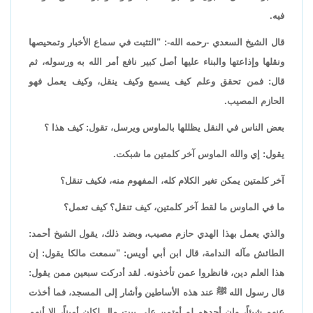
فيه.
قال الشيخ السعدي -رحمه الله-: "التثبت في سماع الأخبار وتمحيصها
ونقلها وإذاعتها والبناء عليها أصل كبير نافع أمر الله به ورسوله، ثم
قال: فمن تحقق وعلم كيف يسمع وكيف ينقل، وكيف يعمل فهو
الحازم المصيب.
بعض الناس في النقل يظللها بالماوس ويرسل، تقول: كيف هذا ؟
يقول: إي والله الماوس آخر كلمتين ما شبكت.
آخر كلمتين يمكن تغير الكلام كله، المفهوم منه، فكيف تنقل؟
ما في الماوس ما لقط آخر كلمتين، كيف تنقل؟ كيف تعمل؟
والذي يعمل بهذا الهدي حازم مصيب، وبضد ذلك، يقول الشيخ أحمد:
الطائش مآله الندامة، قال ابن أبي أويس: "سمعت مالكا يقول: إن
هذا العلم دين، فانظروا عمن تأخذونه. لقد أدركت سبعين ممن يقول:
قال رسول الله ﷺ عند هذه الأساطين وأشار إلى المسجد، فما أخذت
عنهم شيئاً، وإن أحدهم لو أوتمن على بيت مال لكان أميناً، إلا أنهم