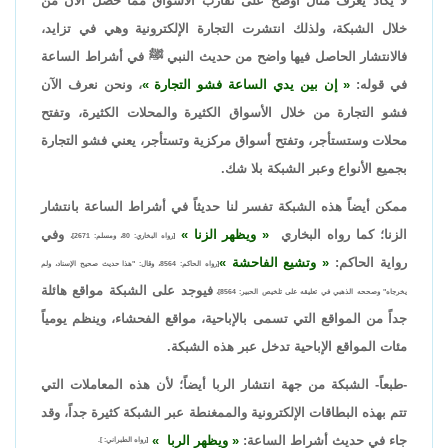
لا يكاد يعرف مثال أوضح على تقارب الأسواق مما حصل الآن من
خلال الشبكة، ولذلك انتشرت التجارة الإلكترونية وهي في تزايد،
فالانتشار الحاصل فيها واضح من حديث النبي ﷺ في أشراط الساعة
في قوله:
إن بين يدي الساعة فشو التجارة
، ونحن نعرف الآن
فشو التجارة من خلال الأسواق الكثيرة والمحلات الكثيرة، وتفتح
محلات وستستأجر، وتفتح أسواق مركزية وتستأجر، يعني فشو التجارة
بجميع الأنواع وعبر الشبكة بلا شك.
ممكن أيضاً هذه الشبكة تفسر لنا حديثاً في أشراط الساعة بانتشار
الزنا؛ كما رواه البخاري
ويظهر الزنا
وفي
[رواه البخاري: 80، ومسلم: 2671]،
رواية الحاكم:
وتشيع الفاحشة
[رواه الحاكم: 8564، وقال: "هذا حديث صحيح الإسناد، ولم
فيوجد على الشبكة مواقع هائلة
يخرجاه" وصححه الذهبي في تعليقه على تلخيص الحبير: 8564]،
جداً من المواقع التي تسمى بالإباحية، مواقع الفحشاء، وينظم يومياً
مئات المواقع الإباحية تدخل عبر هذه الشبكة.
-طبعاً- الشبكة من جهة انتشار الربا أيضاً؛ لأن هذه المعاملات التي
تتم بهذه البطاقات الإلكترونية والممغنطة عبر الشبكة كثيرة جداً، وقد
جاء في حديث أشراط الساعة:
ويظهر الربا
[رواه الطبراني: ].