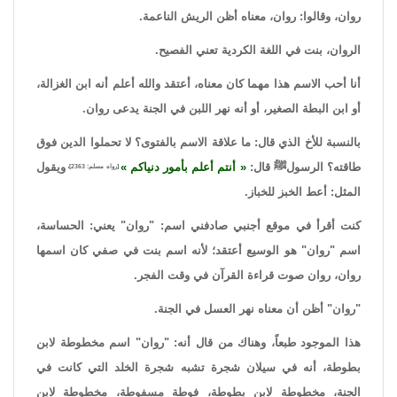
روان، وقالوا: روان، معناه أظن الريش الناعمة.
الروان، بنت في اللغة الكردية تعني الفصيح.
أنا أحب الاسم هذا مهما كان معناه، أعتقد والله أعلم أنه ابن الغزالة،
أو ابن البطة الصغير، أو أنه نهر اللبن في الجنة يدعى روان.
بالنسبة للأخ الذي قال: ما علاقة الاسم بالفتوى؟ لا تحملوا الدين فوق
طاقته؟ الرسولﷺ قال:
أنتم أعلم بأمور دنياكم
ويقول
[رواه مسلم: 2363]،
المثل: أعط الخبز للخباز.
كنت أقرأ في موقع أجنبي صادفني اسم: "روان" يعني: الحساسة،
اسم "روان" هو الوسيع أعتقد؛ لأنه اسم بنت في صفي كان اسمها
روان، روان صوت قراءة القرآن في وقت الفجر.
"روان" أظن أن معناه نهر العسل في الجنة.
هذا الموجود طبعاً، وهناك من قال أنه: "روان" اسم مخطوطة لابن
بطوطة، أنه في سيلان شجرة تشبه شجرة الخلد التي كانت في
الجنة، مخطوطة لابن بطوطة، فوطة مسفوطة، مخطوطة لابن