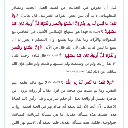
قبل أن نخوض في الحديث عن قضية الجيل الجديد ومصادر
المعلومات، لا بد أن نبين بعض القواعد الشرعية، قال تعالى:
وَلاَ
تَقْفُ مَا لَيْسَ لَكَ بِهِ عِلْمٌ إِنَّ السَّمْعَ وَالْبَصَرَ وَالْفُؤَادَ كُلُّ أُولئِكَ كَانَ عَنْهُ
مَسْؤُولاً
فهذا هو المنهاج الإسلامي الأصيل في التعاطي مع
[الإسراء: 36]،
المقولات والآراء، وما يقال وما يسمع، وأن المسلم لا يجوز له ان
يتتبع ما ليس له به علم؛ لأن الله قال في الآية:
إِنَّ السَّمْعَ وَالْبَصَرَ
وَالْفُؤَادَ كُلُّ أُولئِكَ كَانَ عَنْهُ مَسْؤُول
قال قتادة -رحمه الله-:
[الإسراء: 36]،
"لا تقل رأيت ولم تر، وسمعت ولم تسمع، وعلمت ولم تعلم، فإن الله
سائلك عن ذلك كله"
[تفسير ابن كثير: 5/69].
وَلاَ تَقْفُ مَا لَيْسَ لَكَ بِهِ عِلْمٌ
لا تتبع مالم تعلمه علم
[الإسراء: 36]،
اليقين، وما لم تتثبت من صحته من قول يقال، أو رواية تروى، من
ظاهرة تفسر، أو واقعة تعلل، أو حكم شرعي، وعلى رأس ذلك قضايا
الاعتقاد، الآن أنت الآن لما تعتقد أنه هناك نهر في الجنة اسمه: روان،
هذه عقيدة، هذه مسألة عقدية، ما هي مسألة فيزيائية، كيميائية،
جيولوجية، فلكية، هذه مسألة عقدية، فلما تعتقد أن الاسم نهر اللبن