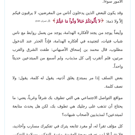
الأمور سوءاً.
وقد يكون للبعض الذين يدخلون أناس من المغرضين، لا يرقبون فيكم
إلاً ولا ذمة:
لاَ يَأْلُونَكُمْ خَبَالاً وَدُّواْ مَا عَنِتُّمْ
[آل عمران: 118].
وأيضاً يوجد من يجند لأفكاره الهدامة، يوجد من يعمل روابط مع ناس
شباب فتيات، لتجنيده في أفكاره الهدامة، فإذاً الحذر عند الدخول
مطلوب، قال محمد بن إسحاق الأصبهاني: طفت الشرق والغرب
مرتين، فلم أتقرب إلى كل مذبذب، ولم أسمع من المبتدعين حديثاً
واحداً.
بعض السلف إذا مر بمبتدع يغلق أذنيه، يقول له كلمة، يقول: ولا
نصف كلمة.
مواقع التواصل الاجتماعي هي التي تطوف بك شرقاً وغرباً، يعني: ما
يحتاج أن تذهب على رجليك هي تطوف بك، لكن هل يحدث متابعة
لمبتدعين؟ لمذبذبين لأصحاب شبهات؟
كل مؤلف تقرأ له، أو مغرد تتابعه يترك في تفكيرك مسارب وأخاديد،
فلا تقرأ إلا لمن تعرفه بصحة العقيدة، وعمق التفكير، وسلامة التفكير،