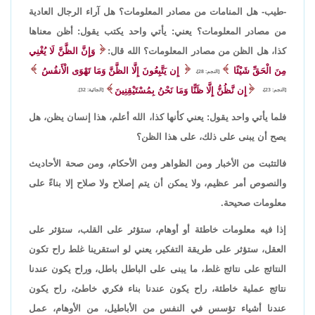
-طيب- هل المنامات من مصادر المعلومات؟ هل آراء الرجال العادية
من مصادر المعلومات؟ يعني: يأتي واحد يكتب يقول: أظن معناها
كذا، هل الظن من مصادر المعلومات؟ الله قال:
وَإِنَّ الظَّنَّ لَا يُغْنِي
مِنَ الْحَقِّ شَيْئًا
إِن يَتَّبِعُونَ إِلَّا الظَّنَّ وَمَا تَهْوَى الْأَنفُسُ
[النجم: 28]،
إِن نَّظُنُّ إِلَّا ظَنًّا وَمَا نَحْنُ بِمُسْتَيْقِنِينَ
[النجم: 23]،
[الجاثية: 32].
فلما يأتي واحد يقول: يعني كأنها كذا، الله أعلم، هذا إنسان يظن، هل
يصح أن يبنى على ذلك، على هذا الظن؟
فالتثبت من الأخبار ومن الظواهر ومن الأحكام، ومن صحة الأحاديث
والنصوص أمر عظيم، ولا يمكن أن يتم إصلاح ولا صلاح إلا بناءً على
معلومات صحيحة.
إذا فيه معلومات خاطئة أو أوهام، ستؤثر على القلب، ستؤثر على
العقل، ستؤثر على طريقة التفكير، يعني لو استقرينا غلط راح تكون
النتائج على نتائج غلط، ما يبنى على الباطل باطل، وراح يكون عندنا
نتائج عملية خاطئة، راح يكون عندنا بناء فكري خاطئ، راح يكون
عندنا أشياء تؤسس في النفس من الأباطيل، من الأوهام، عمل