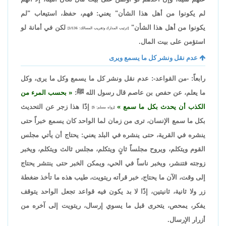
لم يكونوا من أهل هذا الشأن" يعني: فهم، حفظ، استيعاب "لم
يكونوا من أهل هذا الشأن"
لكن في أمانة لو
[ترتيب المدارك وتقريب المسالك: 1/136]
استؤمن على بيت المال.
عدم نقل ونشر كل ما يسمع ويرى
رابعاً: -من القواعد-: عدم نقل ونشر كل ما يسمع وكل ما يرى، وكل
ما يعلم، عن حفص بن عاصم قال رسول الله ﷺ:
بحسب المرء من
الكذب أن يحدث بكل ما سمع
إذًا هذا زجر عن التحديث
[رواه مسلم:
5
]
بكل ما سمع الإنسان، ترى من زمان لما الواحد كان يسمع خبراً حتى
ينشره في القرية، حتى ينشره في البلد يعني: يحتاج أن يأتي مجلس
القوم ويتكلم، ويروح مجلساً ثانٍ ويتكلم، مجلس ثالث ويتكلم، ويخبر
زوجته فتنشر، ويخبر ناساً في الحي، ويمكن الخبر حتى ينتشر يحتاج
إلى وقت، الآن ما يحتاج، خبر قرأته ريتويت، طيب هذه ما تأخذ ضغطة
زر ولا ثانية، ثانيتين، إذًا لا بد يكون فيه قواعد تجعل الواحد يتوقف
يفكر، يمحص، يتحرى قبل ما يسوي إرسال، ريتويت إلى آخره من
أزرار الإرسال.