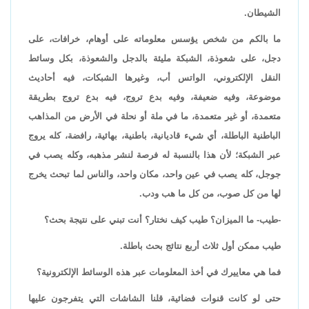
الشيطان.
ما بالكم من شخص يؤسس معلوماته على أوهام، خرافات، على
دجل، على شعوذة، الشبكة مليئة بالدجل والشعوذة، بكل وسائط
النقل الإلكتروني، الواتس أب، وغيرها الشبكات، فيه أحاديث
موضوعة، وفيه ضعيفة، وفيه بدع تروج، فيه بدع تروج بطريقة
متعمدة، أو غير متعمدة، ما في ملة أو نحلة في الأرض من المذاهب
الباطنية الباطلة، أي شيء قاديانية، باطنية، بهائية، رافضة، كله يروج
عبر الشبكة؛ لأن هذا بالنسبة له فرصة لنشر مذهبه، وكله يصب في
جوجل، كله يصب في عين واحد، مكان واحد، والناس لما تبحث يخرج
لها من كل صوب، من كل ما هب ودب.
-طيب- ما الميزان؟ طيب كيف نختار؟ أنت تبني على نتيجة بحث؟
طيب ممكن أول ثلاث أربع نتائج بحث باطلة.
فما هي معاييرك في أخذ المعلومات عبر هذه الوسائط الإلكترونية؟
حتى لو كانت قنوات فضائية، قلنا الشاشات التي يتفرجون عليها