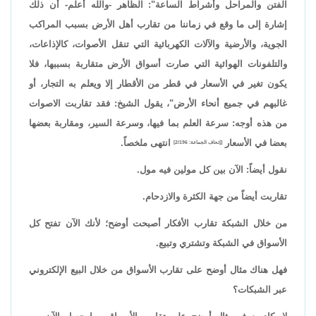
الفتن والمراحل وأشراط الساعة": الظاهر -والله أعلم- أن ذلك
إشارة إلى ما وقع في زماننا من تقارب أهل الأرض بسبب المراكب
الجوية، والأرضية والآلات الكهربائية التي تنقل الأصوات، كالإذاعات،
والتلفونات الهوائية التي صارت أسواق الأرض متقاربة بسببها، فلا
يكون تغير في الأسعار في قطر من الأقطار إلا ويعلم به التجار، أو
غالبهم في جميع أنحاء الأرض"، يقول الشيخ: فقد تقاربت الاصوات
من هذه أوجه: سرعة العلم بما فيها، وسرعة السير، ومقاربة بعضها
بعضا في الأسعار
انتهى ملخصاً.
[إتحاف الجماعة: 2/196]
نقول أيضاً: الآن بين كل مولين فيه مول.
تقاربت أيضاً من جهة الكثرة والازدحام.
من خلال الشبكة تقارب الأفكار أصبحت أوضح؛ لأنك الآن تفتح كل
الأسواق في الشبكة وتشتري وتبيع.
فهل هناك مثال أوضح على تقارب الأسواق من خلال البيع الإلكتروني
عبر الشبكات؟