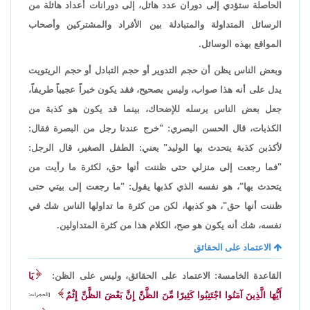
الحاصلة ستؤدي إلى دوران عدد هائل، إلى دورانات أعداد هائلة من
الرسائل المتداولة والمتبادلة بين الأفراد والمشتركين وأصحاب
المواقع بهذه الوسائل.
وبعض الناس يظن أن حجم التدوير أو حجم التبادل أو حجم الريتويت
يدل على أنه هذا صواب، وليس بصحيح، فقد يكون خبراً عجيباً طريفاً،
جعل بعض الناس يرسله للإضحاك، بينما قد يكون هو كذبة من
الكذبات، قال الحسن البصري: "خرج عندنا رجل من البصرة فقال:
لأكذبن كذبة يتحدث بها الوليد" يعني: الطفل الصغير، قال الرجل:
"فما رجعت إلى منزلي حتى ظننت أنها حق، لكثرة ما رأيت من
يتحدث بها"، هو نفسه الذي كذبها يقول: "ما رجعت إلى بيتي حتى
ظننت أنها حق"، هو كذبها، لكن من كثرة ما تداولها الناس شك في
نفسه، شك أنه يكون هو صح، الكلام هذا من كثرة المتداولين.
الاعتماد على الحقائق
القاعدة الخامسة: الاعتماد على الحقائق، وليس على الظن:
يَا
أَيُّهَا الَّذِينَ آمَنُوا اجْتَنِبُوا كَثِيرًا مِّنَ الظَّنِّ إِنَّ بَعْضَ الظَّنِّ إِثْمٌ
[الحجرات: