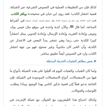
كذلك فإن من التطبيقات العملية في النصوص الشرعية عبر الشبكة:
قضية انتشار الكذب؛ فقد روى ابن حبان في صحيحه:
ويكثر الكذب
في أشراط
[رواه أحمد: 10724، وابن حبان في صحيحه: 6718، وقال محققو المسند: "إسناده صحيح"]
الساعة، كما قال ﷺ، والآن كذبة واحدة في موقع مثل: فيس بوك،
وتويتر، وإعادة التغريد، وإعادة الإرسال، وإعادة التدوير، يمثل انتشاراً
كبيرا للكذبة حتى ربما وهي تنتشر يبدأ البعض في الاعتذار عن
الكذبة، وأن الخبر كان مكذوباً، وغير صحيح، فهو من جهة انتشار
الكذب وارد في النصوص أيضاً تطبيق مباشر.
بعض مظاهر التقنيات الحديثة المذهلة
ولما كان الشباب والفتيات اليوم قد أقبلوا على هذه الشبكة بأنواع ما
فيها من الاستعمالات، أنواع الاستعمالات الموجودة في الشبكة، فإن
الحاجة تدعو فعلاً إلى قضية تذكير الناس بهذا الوضع، وماذا يتطلب،
اللوحيات والجوالات.
وكذلك اندماج هذا التليفزيون مع الجوال، مع شبكة الإنترنت في