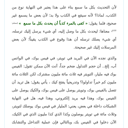
لأن التحديث بكل ما سمع بناء على هذا يعتبر في النهاية نوع من
الكذب، لماذا؟ لأنه سيقع في الكذب ولا بد؛ لأن بعض ما يسمع غير
صحيح، فلما يقول:
كفى بالمرء كذباً أن يحدث بكل ما سمع
[مسلم:
معناها: ليحدث بكل ما وصل إليه، أي شيء يرسل إليك ترسله،
1/10]،
أي شيء يصلك ترسله أن هذا وقوع في الكذب يقيناً؛ لأن بعض
المرسلات إليك غير صحيحة.
والذي نجده الآن في البريد في تويتر، في فيس بوك، في الواتس
أب، إلخ.. أن حجم التداول ضخم جداً، أنت الآن ممكن تقول: الفيس
بوك فيه مليار، التويتر فيه ثلاث مائة مليون مشترك، لكن الثلاث مائة
مليون كم خبراً تداولوا؟ وتدريجياً يفتح كيك ، يأتي يقول: هل تريد أن
تتصل بالفيس بوك، وتويتر يوصل على فيس بوك، والكيك يوصل على
الفيس بوك، وهذا فيه بريد إلكتروني، وهذا فيه، هل في النهاية
الشبكات داخلة في بعض، يعني: المليار في فيس بوك يوصلك لتويتر،
وثلاث مائة في تويتر يوصلون وكذا الذي كذا مليون الذي في الكيك،
الآن دخلوا في الفيس بك، وبالتالي فإن عملية التداخل والتشابك