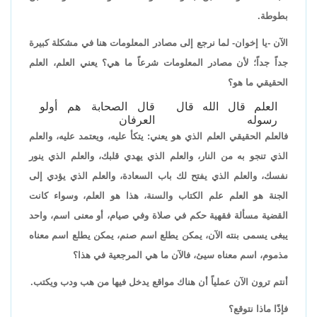
بطوطة.
الآن -يا إخوان- لما نرجع إلى مصادر المعلومات هنا في مشكلة كبيرة
جداً جداً؛ لأن مصادر المعلومات شرعاً ما هي؟ يعني العلم، العلم
الحقيقي ما هو؟
العلم قال الله قال
قال الصحابة هم أولو
رسوله
العرفان
فالعلم الحقيقي العلم الذي هو يعني: يتكأ عليه، ويعتمد عليه، والعلم
الذي تنجو به من النار، والعلم الذي يهدي قلبك، والعلم الذي ينور
نفسك، والعلم الذي يفتح لك باب السعادة، والعلم الذي يؤدي إلى
الجنة هو العلم علم الكتاب والسنة، هذا هو العلم، وسواء كانت
القضية مسألة فقهية حكم في صلاة وفي صيام، أو معنى اسم، واحد
يبغى يسمى بنته الآن، يمكن يطلع اسم صنم، يمكن يطلع اسم معناه
مذموم، اسم معناه سيئ، فالآن ما هي المرجعية في هذا؟
أنتم ترون الآن عملياً أن هناك مواقع يدخل فيها من هب ودب ويكتب.
فإذًا ماذا نتوقع؟