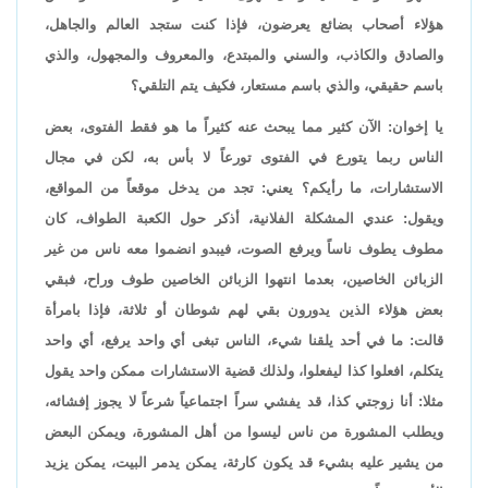
هؤلاء أصحاب بضائع يعرضون، فإذا كنت ستجد العالم والجاهل،
والصادق والكاذب، والسني والمبتدع، والمعروف والمجهول، والذي
باسم حقيقي، والذي باسم مستعار، فكيف يتم التلقي؟
يا إخوان: الآن كثير مما يبحث عنه كثيراً ما هو فقط الفتوى، بعض
الناس ربما يتورع في الفتوى تورعاً لا بأس به، لكن في مجال
الاستشارات، ما رأيكم؟ يعني: تجد من يدخل موقعاً من المواقع،
ويقول: عندي المشكلة الفلانية، أذكر حول الكعبة الطواف، كان
مطوف يطوف ناساً ويرفع الصوت، فيبدو انضموا معه ناس من غير
الزبائن الخاصين، بعدما انتهوا الزبائن الخاصين طوف وراح، فبقي
بعض هؤلاء الذين يدورون بقي لهم شوطان أو ثلاثة، فإذا بامرأة
قالت: ما في أحد يلقنا شيء، الناس تبغى أي واحد يرفع، أي واحد
يتكلم، افعلوا كذا ليفعلوا، ولذلك قضية الاستشارات ممكن واحد يقول
مثلا: أنا زوجتي كذا، قد يفشي سراً اجتماعياً شرعاً لا يجوز إفشائه،
ويطلب المشورة من ناس ليسوا من أهل المشورة، ويمكن البعض
من يشير عليه بشيء قد يكون كارثة، يمكن يدمر البيت، يمكن يزيد