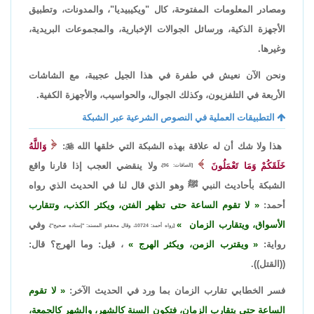
ومصادر المعلومات المفتوحة، كال "ويكيبيديا"، والمدونات، وتطبيق
الأجهزة الذكية، ورسائل الجوالات الإخبارية، والمجموعات البريدية،
وغيرها.
ونحن الآن نعيش في طفرة في هذا الجيل عجيبة، مع الشاشات
الأربعة في التلفزيون، وكذلك الجوال، والحواسيب، والأجهزة الكفية.
التطبيقات العملية في النصوص الشرعية عبر الشبكة
هذا ولا شك أن له علاقة بهذه الشبكة التي خلقها الله

:
وَاللَّهُ
خَلَقَكُمْ وَمَا تَعْمَلُونَ
ولا ينقضي العجب إذا قارنا واقع
[الصافات: 96]،
الشبكة بأحاديث النبي ﷺ وهو الذي قال لنا في الحديث الذي رواه
أحمد:
لا تقوم الساعة حتى تظهر الفتن، ويكثر الكذب، وتتقارب
الأسواق، ويتقارب الزمان
وفي
[رواه أحمد: 10724، وقال محققو المسند: "إسناده صحيح"]،
رواية:
ويقترب الزمن، ويكثر الهرج
، قيل: وما الهرج؟ قال:
((القتل)).
فسر الخطابي تقارب الزمان بما ورد في الحديث الآخر:
لا تقوم
الساعة حتى يتقارب الزمان، فتكون السنة كالشهر، والشهر كالجمعة،