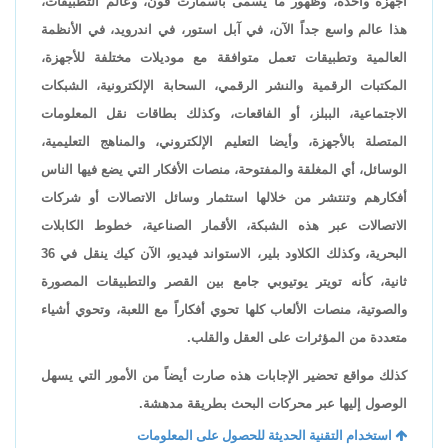
أجهزة واحدة، وظهور ما يسمى باسمارت فون، وعالم التطبيقات،
هذا عالم واسع جداً الآن، في آبل استور، في اندرويد، في الأنظمة
العالمية وتطبيقات تعمل متوافقة مع موديلات مختلفة للأجهزة،
المكتبات الرقمية والنشر الرقمي، السحابة الإلكترونية، الشبكات
الاجتماعية، الببلز، أو الفاقعات، وكذلك بطاقات نقل المعلومات
المتصلة بالأجهزة، وأيضا التعليم الإلكتروني، والمناهج التعليمية،
الوسائل، أي المغلقة والمفتوحة، منصات الأفكار التي يضع فيها الناس
أفكارهم وتنتشر من خلالها استثمار وسائل الاتصالات أو شركات
الاتصالات عبر هذه الشبكة، الأقمار الصناعية، خطوط الكابلات
البحرية، وكذلك الكلاود بلير، الاستواند فيديو، الآن كيك ينقل في 36
ثانية، كأنه تويتر يوتيوبي جامع بين القصر والتطبيقات المصورة
والصوتية، منصات الألعاب كلها تحوي أفكاراً مع اللعبة، وتحوي أشياء
متعددة من المؤثرات على العقل والقلب.
كذلك مواقع تحضير الإجابات هذه صارت أيضاً من الأمور التي يسهل
الوصول إليها عبر محركات البحث بطريقة مدهشة.
استخدام التقنية الحديثة للحصول على المعلومات