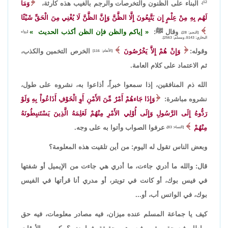
البناء على الظنون والتخرصات والرجم بالغيب هذه كارثة،
وَمَا
12]،
لَهُم بِهِ مِنْ عِلْمٍ إِن يَتَّبِعُونَ إِلَّا الظَّنَّ وَإِنَّ الظَّنَّ لَا يُغْنِي مِنَ الْحَقِّ شَيْئًا
وقال ﷺ:
إياكم والظن فإن الظن أكذب الحديث
[رواه
[النجم: 28]،
البخاري: 5143، ومسلم: 2563].
وقوله:
وَإِنْ هُمْ إِلاَّ يَخْرُصُونَ
الخرص التخمين والكذب،
[الأنعام: 116]
ثم الاعتماد على كلام العامة.
الله ذم المنافقين، إذا سمعوا خبراً، أذاعوا به، نشروه على طول،
نشروه مباشرة:
وَإِذَا جَاءهُمْ أَمْرٌ مِّنَ الأَمْنِ أَوِ الْخَوْفِ أَذَاعُواْ بِهِ وَلَوْ
رَدُّوهُ إِلَى الرَّسُولِ وَإِلَى أُوْلِي الأَمْرِ مِنْهُمْ لَعَلِمَهُ الَّذِينَ يَسْتَنبِطُونَهُ
مِنْهُمْ
عرفوا الصواب وأتوا به على وجه.
[النساء: 83]،
وبعض الناس تقول له اليوم: من أين تلقيت هذه المعلومة؟
قال: والله ما أدري جاءت، ما أدري هي جاءت من الإيميل أو شفتها
في فيس بوك، أو كانت في تويتر، أو مدري أنا قرأتها في الفيس
بوك، في الواتس أب، أو...
كيف يا جماعة المسلم عنده ميزان، فيه مصادر معلومات، فيه حق