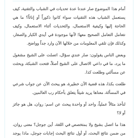
أمام هذا الموضوع صار عندنا عدة تحديات في الشباب والتقنية، كيف
يستعمل الشباب هذه التقنيات سواء كانوا ذكوراً أو إناثاً؟ ما هي
الحاجة إليها وكيفية الاستعمال، والتحديات أثناء الاستعمال، وكيف
نتعامل التعامل الصحيح معها؛ لأنها موجودة في أيدي الكبار والصغار،
وكذلك فإن تلقي المعلومات من خلالها الآن وارد جداً وواضح.
وبعض الناس يقولون: صار عندي سؤال، اتصلت على الشيخ مشغول
ما يرد، ما في داعي الاتصال على الشيخ أصلاً، فتحت الشبكة، وبحثت
عن مسألتي وطلعت كذا.
طلعت بكذا، هذه قضية الآن خطيرة، هو يبحث الآن عن جواب شرعي
في المسألة، معناها يريد شيئاً يتعلق بأحكام رب العالمين.
لنأخذ مثالاً عملياً، واحد أو واحدة يبحث عن اسم: روان، هل هو جائز
أو لا؟
هذا ما اتصل بشيخ ولا بمتخصص في اللغة، أين جوجل؟ معنى روان،
من ضمن نتائج البحث، أو أول نتائج البحث إجابات جوجل، ماذا يوجد