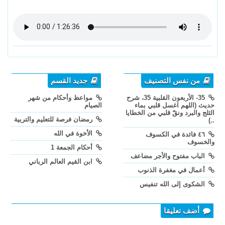
من نفس التصنيف
جديد القسم
35- الأربعون القلبية 35، شرح
مواعظ وأحكام من شهر
حديث (اللهم اغسل قلبي بماء
الصيام
الثلج والبرد ونقّ قلبي من الخطايا
رمضان فرصة للتعليم والتربية
..)
الأخوة في الله
٤٦ فائدة في الكسوف
والخسوف
أحكام الجمعة 1
الباب مفتوح والأجر مضاعف
ابن القيم العالم الرباني
أعمال في مغفرة الذنوب
الشكوى إلى الله تنفيس
أضف تعليقا