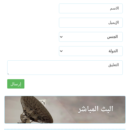
إرسال