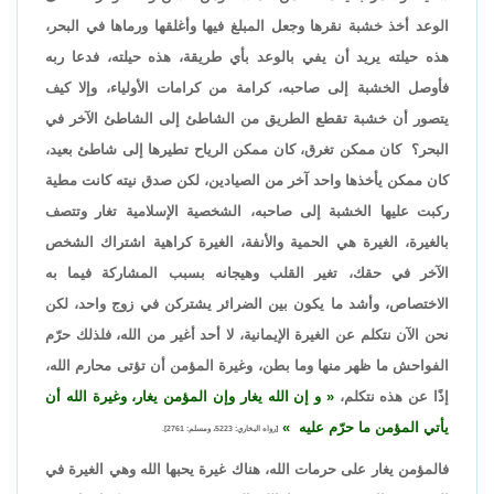
الوعد أخذ خشبة نقرها وجعل المبلغ فيها وأغلقها ورماها في البحر،
هذه حيلته يريد أن يفي بالوعد بأي طريقة، هذه حيلته، فدعا ربه
فأوصل الخشبة إلى صاحبه، كرامة من كرامات الأولياء، وإلا كيف
يتصور أن خشبة تقطع الطريق من الشاطئ إلى الشاطئ الآخر في
البحر؟ كان ممكن تغرق، كان ممكن الرياح تطيرها إلى شاطئ بعيد،
كان ممكن يأخذها واحد آخر من الصيادين، لكن صدق نيته كانت مطية
ركبت عليها الخشبة إلى صاحبه، الشخصية الإسلامية تغار وتتصف
بالغيرة، الغيرة هي الحمية والأنفة، الغيرة كراهية اشتراك الشخص
الآخر في حقك، تغير القلب وهيجانه بسبب المشاركة فيما به
الاختصاص، وأشد ما يكون بين الضرائر يشتركن في زوج واحد، لكن
نحن الآن نتكلم عن الغيرة الإيمانية، لا أحد أغير من الله، فلذلك حرّم
الفواحش ما ظهر منها وما بطن، وغيرة المؤمن أن تؤتى محارم الله،
إذًا عن هذه نتكلم،
و إن الله يغار وإن المؤمن يغار، وغيرة الله أن
يأتي المؤمن ما حرّم عليه
[رواه البخاري: 5223، ومسلم: 2761].
فالمؤمن يغار على حرمات الله، هناك غيرة يحبها الله وهي الغيرة في