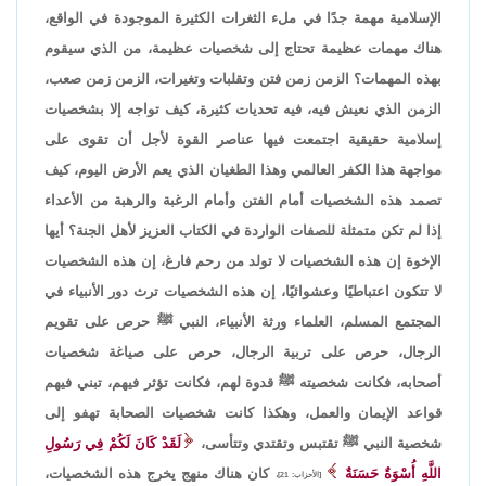
الإسلامية مهمة جدًا في ملء الثغرات الكثيرة الموجودة في الواقع،
هناك مهمات عظيمة تحتاج إلى شخصيات عظيمة، من الذي سيقوم
بهذه المهمات؟ الزمن زمن فتن وتقلبات وتغيرات، الزمن زمن صعب،
الزمن الذي نعيش فيه، فيه تحديات كثيرة، كيف تواجه إلا بشخصيات
إسلامية حقيقية اجتمعت فيها عناصر القوة لأجل أن تقوى على
مواجهة هذا الكفر العالمي وهذا الطغيان الذي يعم الأرض اليوم، كيف
تصمد هذه الشخصيات أمام الفتن وأمام الرغبة والرهبة من الأعداء
إذا لم تكن متمثلة للصفات الواردة في الكتاب العزيز لأهل الجنة؟ أيها
الإخوة إن هذه الشخصيات لا تولد من رحم فارغ، إن هذه الشخصيات
لا تتكون اعتباطيًا وعشوائيًا، إن هذه الشخصيات ترث دور الأنبياء في
المجتمع المسلم، العلماء ورثة الأنبياء، النبي ﷺ حرص على تقويم
الرجال، حرص على تربية الرجال، حرص على صياغة شخصيات
أصحابه، فكانت شخصيته ﷺ قدوة لهم، فكانت تؤثر فيهم، تبني فيهم
قواعد الإيمان والعمل، وهكذا كانت شخصيات الصحابة تهفو إلى
شخصية النبي ﷺ تقتبس وتقتدي وتتأسى،
لَقَدْ كَانَ لَكُمْ فِي رَسُولِ
اللَّهِ أُسْوَةٌ حَسَنَةٌ
كان هناك منهج يخرج هذه الشخصيات،
[الأحزاب: 21]،