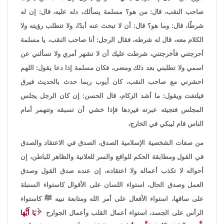
صاحب النقب، قال: من هو؟ مسلمة يسألك، دله عليه، قال: إن له
شرطًا، قال: وما هو؟ قال: أن لا تبحث عنه أبدًا، ولا تتطلب رؤيته ولا
الكلام معه، قال له شرطه، فقال الرجل: أنا صاحب النقب، يا مسلمة
أحرجتني فأخرجتني، شرطت عليك أن لا تشهر أمري ولا تسألني عن
اسمي ولا تطلبني بعد ذلك ومضى، فكان مسلمة إذا دعا يقول: اللهم
احشرني مع صاحب النقب، كان أيوب ربما حدث بالحديث فيرق
فيلتفت ويقول: ما أشد الزكام، قال الحسن: إن كان الرجل يجلس
المجلس فتجيئه عبرته فيردها فإذا خشي أن تسبقه وتنهمر أمام
الناس قام ليبكي في الخارج،
من صفات الشخصية الإسلامية الصدق، الصدق في الاعتقاد والصدق
في القول ومطابقة الحكم للواقع والسر للعلانية والظاهر للباطن، إن
أحواله لا تكذب أعماله ولا اعتقاده، إن عنده صدق القول وصدق
العمل وصدق الحال، استواء اللسان على الأقوال كاستواء السنبلة
على ساقها، استواء الأفعال على أمر الله ومتابعة نبيه ﷺ كاستواء
الرأس على الجسد، استواء أعمال القلب وأعمال الجوارح
يَا أَيُّهَا