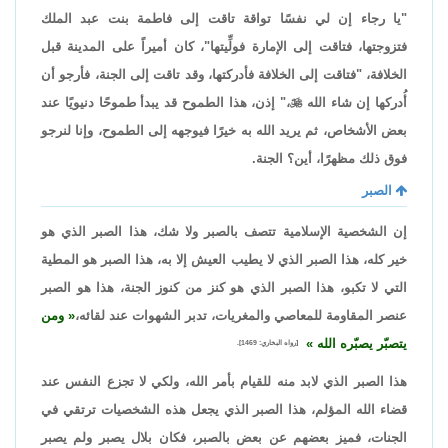
"يا رجاء إن لي نفسًا تواقة تاقت إلى فاطمة بنت عبد الملك
فتزوجتها، فتاقت إلى الإمارة فولِّيتها"، كان أميراً على المدينة قبل
الخلافة، "فتاقت إلى الخلافة فأدركتها، وقد تاقت إلى الجنة، فأرجو أن
أُدركها إن شاء الله

،" إذن، هذا الطموح قد يبدأ طموحًا دنيويًا عند
بعض الأشخاص، ثم يريد الله به خيرًا فيوجهه إلى الطموح، وإنا لنرجو
فوق ذلك مظهرًا، أين؟ الجنة.
الصبر
إن الشخصية الإسلامية تتصف بالصبر ولا شك، هذا الصبر الذي هو
خير كله، هذا الصبر الذي لا يطيب العيش إلا به، هذا الصبر هو المطية
التي لا تكبو، هذا الصبر الذي هو كنز من كنوز الجنة، هذا هو الصبر
عنصر المقاومة للمعاصي والمغريات، تدبر الشهوات عند لقائه،
ومن
يتصبّر يصبّره الله
[رواه البخاري: 1469].
هذا الصبر الذي لابد منه للقيام بأمر الله، ولكي لا تجزع النفس عند
قضاء الله المؤلم، هذا الصبر الذي يجعل هذه الشخصيات ترتقي في
الجنات، فميز بعضهم عن بعض بالصبر، فكان بلال يصبر ولم يصبر