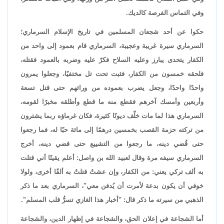
وفي التماس الفرصة كالديك.
حكوا عن أحد شجعان المسلمين في تاريخ الإسلام السرماري؛
السرماري سيرة غريبة وعجيبة، السرماري قام بعمود إلى واحد من
الكفار يتحدى يبارز وعليه السلاح فكرّ عليه وضربه بالعمود فقتله،
فلحقه خمسون من الكفار، فثبت تحت تل مختفيًا، وجعلوا يمرون
واحدًا واحدًا، وجعل يضرب بعموده من ورائهم حتى قتل تسعة
وأربعين وأمسك آخرهم فقطع منه ما قطع وأطلقه مخبرًا لقومه،
السرماري هذا لما مات خلّف ديونًا كثيرة، فكان غرماؤه ربما يشترون
من تركته حزمة القصب بخمسين درهمًا إلى مائة حبًا له، فما رجعوا
حتى قُضي دينه، ما رجعوا من التشييع حتى قضي دينه، أخرج
السرماري سيفه مرة وقال لعبيد الله بن واصل: أعلم يقينًا أني قتلت
به ألف تركي يعني: من الكفار، وإن عشتُ قتلتُ به ألفًا أخرى، ولولا
خوفي أن يكون بدعة لأمرت أن يُدفن معي"، السرماري بعد ما ذكر
الذهبي من سيرته ما ذكر قال: "أخبار هذا الغازي تسرُّ قلب المسلم".
أما الشجاعة في إعلان الحق، والشجاعة في إظهار الدين، والشجاعة