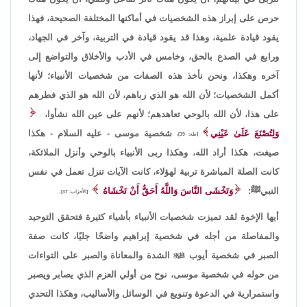
حرص على إبراز هذه الشخصيات في أماكنها المختلفة الصحيحة، فهذا
يقود قيادة علمية، وهذا قد يقود قيادة في التربية، وآخر في الجهاد،
ورابع في الصدع بالحق، وخامس في الأدب والأخلاق والتواضع إلى
آخره وهكذا، ونحن نأخذ هذه الصفات من شخصيات الأنبياء؛ لأنها
أكمل الشخصيات؛ لأن الله هو الذي رباهم، لأن الله هو الذي فطرهم
على هذا، لأن الله بالوحي تعاهدهم؛ لأنهم على عين الله نشأوا،
وَلِتُصْنَعَ عَلَىٰ عَيْنِي
شخصية موسى - عليه السلام - هكذا
[طه: 39]،
صيغت، هكذا أراد الله، وهكذا ربى الأنبياء بالوحي وأنزل الملائكة،
كانت الصلة المباشرة تربية لهؤلاء، كانت الآيات تنزل تعمل في نفس
النبيﷺ:
وَتَخْشَى النَّاسَ وَاللَّهُ أَحَقُّ أَنْ تَخْشَاهُ
[الأحزاب: 37].
أيها الإخوة لقد تميزت شخصيات الأنبياء بأشياء كثيرة فتحقق التوحيد
والمفاصلة من أجله في شخصية إبراهيم واضحًا جليًا، كانت صفة
الصبر في شخصية أيوب

الشدة والمعاناة والصبر على التواءات
من حوله في شخصية موسى، نوح من أولي العزم الذي يصابر ويصبر
واستمرارية في الدعوة وتنويع في الوسائل والأساليب، وهكذا التحدي