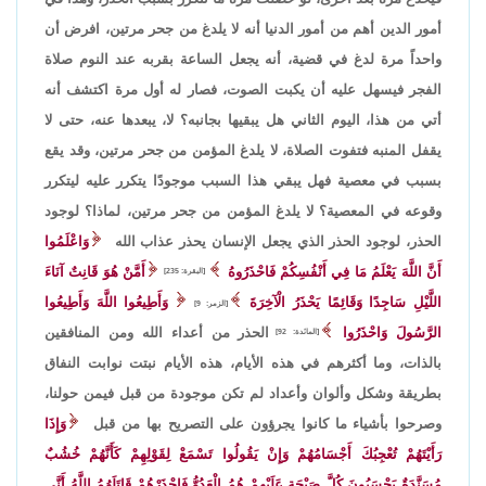
أمور الدين أهم من أمور الدنيا أنه لا يلدغ من جحر مرتين، افرض أن
واحداً مرة لدغ في قضية، أنه يجعل الساعة بقربه عند النوم صلاة
الفجر فيسهل عليه أن يكبت الصوت، فصار له أول مرة اكتشف أنه
أتي من هذا، اليوم الثاني هل يبقيها بجانبه؟ لا، يبعدها عنه، حتى لا
يقفل المنبه فتفوت الصلاة، لا يلدغ المؤمن من جحر مرتين، وقد يقع
بسبب في معصية فهل يبقي هذا السبب موجودًا يتكرر عليه ليتكرر
وقوعه في المعصية؟ لا يلدغ المؤمن من جحر مرتين، لماذا؟ لوجود
الحذر، لوجود الحذر الذي يجعل الإنسان يحذر عذاب الله
وَاعْلَمُوا
أَنَّ اللَّهَ يَعْلَمُ مَا فِي أَنْفُسِكُمْ فَاحْذَرُوهُ
أَمَّنْ هُوَ قَانِتٌ آنَاءَ
[البقرة: 235]
اللَّيْلِ سَاجِدًا وَقَائِمًا يَحْذَرُ الْآخِرَةَ
وَأَطِيعُوا اللَّهَ وَأَطِيعُوا
[الزمر: 9]
الرَّسُولَ وَاحْذَرُوا
الحذر من أعداء الله ومن المنافقين
[المائدة: 92]
بالذات، وما أكثرهم في هذه الأيام، هذه الأيام نبتت نوابت النفاق
بطريقة وشكل وألوان وأعداد لم تكن موجودة من قبل فيمن حولنا،
وصرحوا بأشياء ما كانوا يجرؤون على التصريح بها من قبل
وَإِذَا
رَأَيْتَهُمْ تُعْجِبُكَ أَجْسَامُهُمْ وَإِنْ يَقُولُوا تَسْمَعْ لِقَوْلِهِمْ كَأَنَّهُمْ خُشُبٌ
مُسَنَّدَةٌ يَحْسَبُونَ كُلَّ صَيْحَةٍ عَلَيْهِمْ هُمُ الْعَدُوُّ فَاحْذَرْهُمْ قَاتَلَهُمُ اللَّهُ أَنَّى