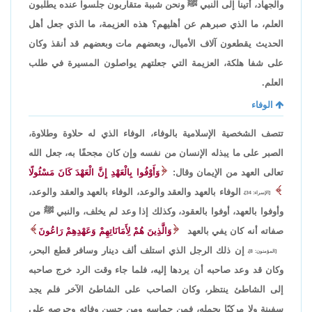
والجهاد، أتينا إلى النبي ﷺ ونحن شببة متقاربون جلسوا عنده يطلبون
العلم، ما الذي صبرهم عن أهليهم؟ هذه العزيمة، ما الذي جعل أهل
الحديث يقطعون آلاف الأميال، وبعضهم مات وبعضهم قد أنقذ وكان
على شفا هلكة، العزيمة التي جعلتهم يواصلون المسيرة في طلب
العلم.
الوفاء
تتصف الشخصية الإسلامية بالوفاء، الوفاء الذي له حلاوة وطلاوة،
الصبر على ما يبذله الإنسان من نفسه وإن كان مجحفًا به، جعل الله
تعالى العهد من الإيمان وقال:
وَأَوْفُوا بِالْعَهْدِ إِنَّ الْعَهْدَ كَانَ مَسْئُولًا
الوفاء بالعهد والعقد والوعد، الوفاء بالعهد والعقد والوعد،
[الإسراء: 34]،
وأوفوا بالعهد، أوفوا بالعقود، وكذلك إذا وعد لم يخلف، والنبي ﷺ من
صفاته أنه كان يفي بالعهد
وَالَّذِينَ هُمْ لِأَمَانَاتِهِمْ وَعَهْدِهِمْ رَاعُونَ
إن ذلك الرجل الذي استلف ألف دينار وسافر قطع البحر،
[المؤمنون: 8]،
وكان قد وعد صاحبه أن يردها إليه، فلما جاء وقت الرد خرج صاحبه
إلى الشاطئ ينتظر، وكان الصاحب على الشاطئ الآخر فلم يجد
سفينة ولا مركبًا يحمله، فمن حماسه ومن حسن وفائه وحرصه على