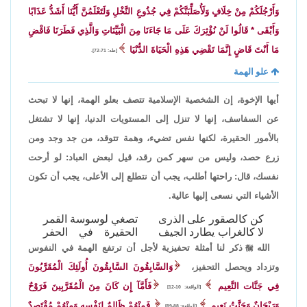
وَأَرْجُلَكُمْ مِنْ خِلَافٍ وَلَأُصَلِّبَنَّكُمْ فِي جُذُوعِ النَّخْلِ وَلَتَعْلَمُنَّ أَيُّنَا أَشَدُّ عَذَابًا
وَأَبْقَى * قَالُوا لَنْ نُؤْثِرَكَ عَلَى مَا جَاءَنَا مِنَ الْبَيِّنَاتِ وَالَّذِي فَطَرَنَا فَاقْضِ
مَا أَنْتَ قَاضٍ إِنَّمَا تَقْضِي هَذِهِ الْحَيَاةَ الدُّنْيَا
[طه: 71-72].
علو الهمة
أيها الإخوة، إن الشخصية الإسلامية تتصف بعلو الهمة، إنها لا تبحث
عن السفاسف، إنها لا تنزل إلى المستويات الدنيا، إنها لا تشتغل
بالأمور الحقيرة، لكنها نفس تضيء، وهمة تتوقد، من جد وجد ومن
زرع حصد، وليس من سهر كمن رقد، قيل لبعض العباد: لو أرحت
نفسك، قال: راحتها أطلب، يجب أن نتطلع إلى الأعلى، يجب أن تكون
الأشياء التي نسعى إليها عالية.
كن كالصقور على الذرى
تصغي لوسوسة القمر
لا كالغراب يطارد الجيف
الحقيرة في الحفر
الله

ذكر لنا أمثلة تحفيزية لأجل أن ترتفع الهمة في النفوس
وتزداد ويحصل التحفيز،
وَالسَّابِقُونَ السَّابِقُونَ أُولَئِكَ الْمُقَرَّبُونَ
فِي جَنَّات النَّعِيم
فَأَمَّآ إِن كَانَ مِنَ الْمُقَرَّبِينَ فَرَوْحٌ
[الواقعة: 10-12]
وَرَيْحَانٌ وَجَنَّتُ نَعِيم
فَمِنْهُمْ ظَالِمٌ لِنَفْسِهِ وَمِنْهُمْ مُقْتَصِدٌ
[الواقعة: 88-89]