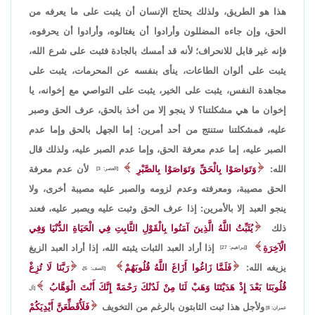
هذا هو الطريق، ولذلك يحتاج الإنسان أن يثبت على ما يعرفه من
الحق، وإن جاءه المضللون وأرادوا أن يغتالوه، وأرادوا أن يحرفوه،
فإنه غير قابل للانحراف؛ لأنه قد أمسك بالجادة فثبت على شرع الله،
يثبت على ألوان الطاعات، ينأى بنفسه عن المحرمات، يثبت على
مجاهدة النفس، يثبت على الخير، يثبت على التواصي مع إخوانه، يا
إخوان ما هي مشكلتنا؟ لا ينجو إلا من أخذ بالحق، عرف الحق وصبر
عليه، فمشكلتنا ستنتج من أحد أمرين: إما الجهل بالحق وإما عدم
الصبر عليه، إما عدم معرفة الحق، وإما عدم الصبر عليه، ولذلك قال
الله:
وَتَوَاصَوْا بِالْحَقِّ وَتَوَاصَوْا بِالصَّبْرِ
لأن عدم معرفة
[العصر: 3]
الحق مصيبة، ومعرفته وعدم لزومه والصبر عليه مصيبة أخرى، ولا
ينجو العبد إلا بالأمرين: إذا عرف الحق وثبت عليه ويصبر عليه، فعند
ذلك
يُثَبِّتُ اللَّهُ الَّذِينَ آمَنُوا بِالْقَوْلِ الثَّابِتِ فِي الْحَيَاةِ الدُّنْيَا وَفِي
الْآخِرَةِ
إذا أراد العبد الثبات يثبته الله، إذا أراد العبد الزيغ
[إبراهيم: 27]
يزيغه الله:
فَلَمَّا زَاغُوا أَزَاغَ اللَّهُ قُلُوبَهُمْ
رَبَّنَا لَا تُزِغْ
[الصف: 5]،
قُلُوبَنَا بَعْدَ إِذْ هَدَيْتَنَا وَهَبْ لَنَا مِنْ لَدُنْكَ رَحْمَةً إِنَّكَ أَنْتَ الْوَهَّابُ
[آل
ولأجل هذا ثبت الثابتون بالرغم من التخويف
فَلَأُقَطِّعَنَّ أَيْدِيَكُمْ
عمران: 8]