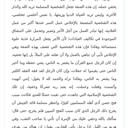
يخفي عمله، إن هذه الصفة تجعل الشخصية المسلمة تريد الله والدار
الآخرة، وليس تريد الحياة الدنيا وزينتها، يا نفس أخلصي تتخلصي،
هذه الشخصية المتصفة بالإخلاص عمل السر عندها أكبر من عمل
العلانية، إنها تبادر العمل من أجل الأجر وتصبر وتتحمل على المشاق
الموجودة في تكاليف العبادات؛ لأن الأجر يجعل المرارة عذبة حلوة
مستساغة وهكذا فإن هذه الشخصية التي تتصف بهذه الصفة وهي
الإخلاص تأبى أن تباهي بالعمل ولا أن تعلنه على الملأ، بل إنها تخفيه،
إن كان الرجل جمع القرآن ما يشعر به الناس، يعني حفظه وما أخبر
الناس حتى يقيموا له حفلات، وإن كان الرجل لقد فقه الفقه الكثير
وما يشعر به الناس، وهكذا تراه والحمد لله لا يقول: إنني أنهيت
وأتممت وفعلت وعملت، إنه يعبد ربه تضرعًا وخفية، إن تلك
الشخصية الإسلامية التي جاهدت حتى نقبت حصنًا للعدو، فكانت سبب
فتح حصن آذى أهله المسلمين كثيرًا، وانتظر مسلمة قائد الجيش أن
يخرج ذلك الرجل الذي كان سبب الفتح المبين فلم يخرج، حتى قال:
سألتك بالله وحقي عليك من الإمرة أن تأتي يا صاحب النقب، وفي
هزيع من الليل إذا برجل يأتي للحارس يقول: إن هناك من يعرف