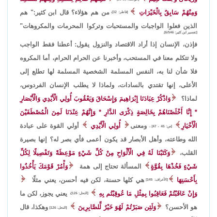
وَمِنْهُمْ سَابِقٌ بِالْخَيْرَاتِ
من هم هؤلاء؟ قال ابن كثير:" هم
[فاطر: 32]،
الذين فعلوا الواجبات والمستحبات وتركوا المحرمات والمكروهات"
[تفسير ابن كثير: 6/546].
فإذن، الإنسان إذا أراد الاقتصاد والنزول يقول: أعطنا فقط الواجب
ولا تتكلم معنا في المستحب، وأخبرنا عن الحرام الحرام، أما المكروه
فلا شأن لنا به، النفس المسلمة الشخصية المسلمة لها تطلع إلى
الأعلى، إنها تقتدي بالسادات، ولماذا لا يطلب الإنسان الفردوس،
لماذا؟
وَاذْكُرْ عِبَادَنَا إِبْرَاهِيمَ وَإِسْحَاقَ وَيَعْقُوبَ أُولِي الْأَيْدِي وَالْأَبْصَارِ
* إِنَّا أَخْلَصْنَاهُمْ بِخَالِصَةٍ ذِكْرَى الدَّارِ * وَإِنَّهُمْ عِنْدَنَا لَمِنَ الْمُصْطَفَيْنَ
الْأَخْيَارِ
ومعنى
أُولِي الْأَيْدِي
أولي القوة على عبادة
[ص: 45 - 47] ،
الله وطاعته، وأهل الأبصار قد يكون أعمى فأي بصر له؟ إنها بصيرة
القلب،
وَكَتَبْنَا لَهُ فِي الْأَلْوَاحِ مِنْ كُلِّ شَيْءٍ مَوْعِظَةً وَتَفْصِيلًا لِكُلِّ
شَيْءٍ فَخُذْهَا بِقُوَّةٍ
المسألة تحتاج إلى همة
وَأْمُرْ قَوْمَكَ يَأْخُذُوا
بِأَحْسَنِهَا
هي كلها حسنة، لكن فيه أحسن، يعني مثلًا
[الأعراف: 145]
وَإِنْ عَاقَبْتُمْ فَعَاقِبُوا بِمِثْلِ مَا عُوقِبْتُم بِهِ
يعني يجوز، لكن ما
[النحل: 126]،
هو الأحسن؟
وَلَئِن صَبَرْتُمْ لَهُوَ خَيْرٌ لِّلصَّابِرِينَ
وهكذا، قال
[النحل: 126]