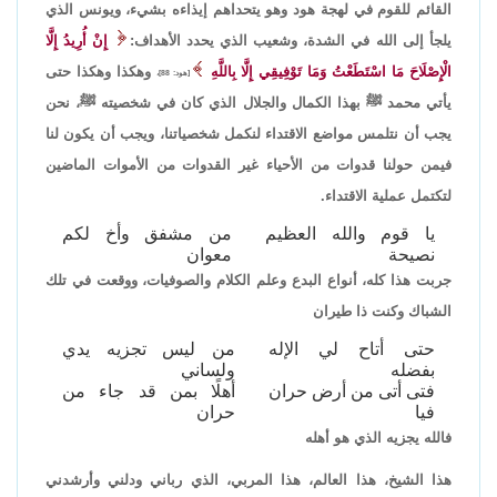
القائم للقوم في لهجة هود وهو يتحداهم إيذاءه بشيء، ويونس الذي
يلجأ إلى الله في الشدة، وشعيب الذي يحدد الأهداف:
إِنْ أُرِيدُ إِلَّا
الْإِصْلَاحَ مَا اسْتَطَعْتُ وَمَا تَوْفِيقِي إِلَّا بِاللَّهِ
وهكذا وهكذا حتى
[هود: 88]،
يأتي محمد ﷺ بهذا الكمال والجلال الذي كان في شخصيته ﷺ، نحن
يجب أن نتلمس مواضع الاقتداء لنكمل شخصياتنا، ويجب أن يكون لنا
فيمن حولنا قدوات من الأحياء غير القدوات من الأموات الماضين
لتكتمل عملية الاقتداء.
يا قوم والله العظيم
من مشفق وأخ لكم
نصيحة
معوان
جربت هذا كله، أنواع البدع وعلم الكلام والصوفيات، ووقعت في تلك
الشباك وكنت ذا طيران
حتى أتاح لي الإله
من ليس تجزيه يدي
بفضله
ولساني
فتى أتى من أرض حران
أهلًا بمن قد جاء من
فيا
حران
فالله يجزيه الذي هو أهله
هذا الشيخ، هذا العالم، هذا المربي، الذي رباني ودلني وأرشدني