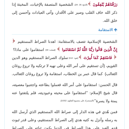
رَزَقْنَاهُمْ يُنْفِقُونَ
الشخصية المتصفة بالإخبات، المخبتة إذا
[الحج: 35- 34]،
ذكر الله خاف القلب وصبر على الأقدار، وآتى العبادات وأحسن إلى
خلق الله.
الاستقامة
الشخصية الإسلامية تتصف بالاستقامة: اهدنا الصراط المستقيم
إِنَّ الَّذِينَ قَالُوا رَبُّنَا اللَّهُ ثُمَّ اسْتَقَامُوا
استقاموا على ماذا؟
[فصلت: 30]
فَاسْتَقِمْ كَمَا أُمِرْتَ
سلوك الصراط المستقيم وهو الدين
[هود: 112]
القويم، (أن تستقيم على أمر الله وعلى نهيه لا ترتكبه ولا تروغ روغان
الثعالب) كما قال عمر بن الخطاب، استقامة ولا تروغ روغان الثعالب.
قال الحسن: استقاموا على أمر الله فعملوا بطاعته واجتنبوا معصيته،
قال شيخ الإسلام: "استقاموا على محبته وعبوديته، فلم يلتفتوا عنه
يمنة ولا يسرة"
[المستدرك على مجموع الفتاوى: 1/152].
فمن هُدي في هذه الدار إلى صراط الله المستقيم الذي أرسل الله
به رسله وأنزل به كتبه هدي إلى الصراط المستقيم، وعلى قدر ثبوت
قدم العبد على هذا الصراط في الدنيا يكون ثباته على الصراط