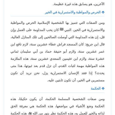
الآخرين، هو يسابق هذه غيرة عظيمة.
الحرص والمواظبة والاستمرارية في الخير
ومن الصفات التي تتميز بها الشخصية الإسلامية الحرص والمواظبة
والاستمرارية في الخير، النبي ﷺ كان يحب المداومة على العمل وإن
قل، إن هذه المداومة التي أوصلت الصالحين إلى تلك المنازل العالية،
قال ابن جريج: كان المسجد فراش عطاء عشرين سنة، لازم نافع ابن
عمر عشرين سنة، ولازم أبو حنيفة حماد بن أبي سليمان ثماني
عشرة سنة، ولازم ابن عثيمين السعدي عشرين سنة، هذه الملازمة
هذه المواظبة مهمة لثبات القدم، أن تزل قدم بعد ثبوتها، هذا متى
يحدث؟ إذا فقد الإنسان الاستمرارية يزل، نحن نريد أن نكون
مستمرين في الخير، أن نكون ثابتين عليه.
الحكمة
ومن صفات الشخصية المسلمة الحكمة، أن يكون حكيمًا، هذه
الحكمة وضع الأشياء في مواضعها، هذه الحكمة هي معرفة الحق
لذاته والخير للعمل به، هذه الحكمة نظر بنور من الله

، هذه الحكمة