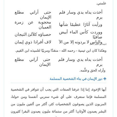
علمني.
أخذت يداه يدي وسار فلم
حتى أراني مطلع
يرم
الإيمان
محجوبة عن زمرة
ورأيت آثارًا عظيمًا شأنها
العميان
ووردت كأس الماء أبيض
حصباؤه كلآلئ التيجان
صافيًا
والناس لا يردونه إلا من الآ
لاف أفرادا ذوي إيمان
[نونية ابن القيم: 143].
وهكذا كان ابن تيمية - رحمه الله - منقذًا ومربيًا لتلميذه ابن القيم.
أخذت يداه يدي وسار فلم
حتى أراني مطلع
يرم
الإيمان
وأراه الحق وعلّمه.
دور الإيمان في بناء الشخصية المسلمة
أيها الإخوة، إننا إذا عرفنا الصفات التي يجب أن تتوافر في الشخصية
المسلمة فإننا سنعرف على أي شيء سنربي أنفسنا ومن حولنا،
المربون الذين يصوغون الشخصيات كثر، أكثر من ألفين مليون من
البشر يعبدون الأوثان! أكثر من ستمائة مليون يعبدون البقر! كثيرون