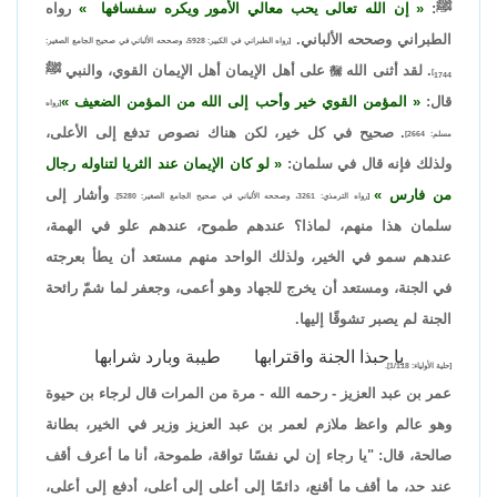
ﷺ:
إن الله تعالى يحب معالي الأمور ويكره سفسافها
رواه
الطبراني وصححه الألباني.
[رواه الطبراني في الكبير: 5928، وصححه الألباني في صحيح الجامع الصغير:
. لقد أثنى الله

على أهل الإيمان أهل الإيمان القوي، والنبي ﷺ
1744]
قال:
المؤمن القوي خير وأحب إلى الله من المؤمن الضعيف
[رواه
. صحيح في كل خير، لكن هناك نصوص تدفع إلى الأعلى،
مسلم: 2664]
ولذلك فإنه قال في سلمان:
لو كان الإيمان عند الثريا لتناوله رجال
من فارس
وأشار إلى
[رواه الترمذي: 3261، وصححه الألباني في صحيح الجامع الصغير: 5280].
سلمان هذا منهم، لماذا؟ عندهم طموح، عندهم علو في الهمة،
عندهم سمو في الخير، ولذلك الواحد منهم مستعد أن يطأ بعرجته
في الجنة، ومستعد أن يخرج للجهاد وهو أعمى، وجعفر لما شمّ رائحة
الجنة لم يصبر تشوقًا إليها.
يا حبذا الجنة واقترابها
طيبة وبارد شرابها
[حلية الأولياء: 1/118].
عمر بن عبد العزيز - رحمه الله - مرة من المرات قال لرجاء بن حيوة
وهو عالم واعظ ملازم لعمر بن عبد العزيز وزير في الخير، بطانة
صالحة، قال: "يا رجاء إن لي نفسًا تواقة، طموحة، أنا ما أعرف أقف
عند حد، ما أقف ما أقنع، دائمًا إلى أعلى إلى أعلى، أدفع إلى أعلى،