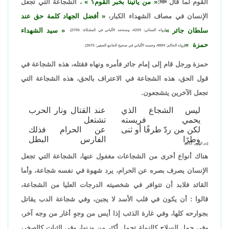
القوم لما قال ﷺ:
من يأتينا بخبر القوم؟
، الشجاعة التي تجعل
الإنسان في مصاف الشهداء الكبار،
أفضل الجهاد كلمة حق عند
سلطان جائر
سيد الشهداء
[رواه النسائي: 4209، وصححه الألباني في المشكاة: 3705]،
حمزة
[رواه الحاكم: 4884، وحسنه الألباني في صحيح الجامع الصغير: 3675].
حمزة ورجل قام إلى إمام جائر فأمره ونهاه فقتله، هذه الشجاعة في
قول الحق، هذه الشجاعة في الاعتراف بالحق، هذه الشجاعة التي
تجعل الآخرين يتشجعون.
ليس الشجاع الذي
عند القتال ونار الحرب
يحمي فريسته
تشتعل
لكن من ردّ طرفًا أو ثنى
عن الحرام فذلك
وطرًا
الفارس البطل
[ذم الهوى: 143].
هناك أنواع أخرى من الشجاعات مغفول عنها، الشجاعة التي تجعل
الإنسان يصرف بصره عن الحرام، يرد شهوة في نفسه شجاعة، وأما
القائد فلابد أن تتوافر في شخصيته الدرجات العليا من الشجاعة،
قالوا : أن يكون في قلب الأسد لا يجبن، وفي شجاعة الدب يقاتل
بجوارحه كلها، وفي غارة الذئب إذا أيس من وجهٍ أغار من وجه آخر،
وفي حمل السلاح كالنملة تحمل أكثر من وزنها، وفي الثبات كالصخر،