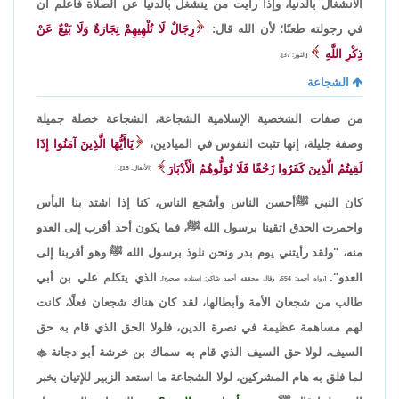
الانشغال بالدنيا، وإذا رأيت من ينشغل بالدنيا عن الصلاة فاعلم أن
في رجولته طعنًا؛ لأن الله قال:
رِجَالٌ لَا تُلْهِيهِمْ تِجَارَةٌ وَلَا بَيْعٌ عَنْ
ذِكْرِ اللَّهِ
[النور: 37].
الشجاعة
من صفات الشخصية الإسلامية الشجاعة، الشجاعة خصلة جميلة
وصفة جليلة، إنها تثبت النفوس في الميادين،
يَاأَيُّهَا الَّذِينَ آمَنُوا إِذَا
لَقِيتُمُ الَّذِينَ كَفَرُوا زَحْفًا فَلَا تُوَلُّوهُمُ الْأَدْبَارَ
[الأنفال: 15].
كان النبي ﷺأحسن الناس وأشجع الناس، كنا إذا اشتد بنا البأس
واحمرت الحدق اتقينا برسول الله ﷺ، فما يكون أحد أقرب إلى العدو
منه، "ولقد رأيتني يوم بدر ونحن نلوذ برسول الله ﷺ وهو أقربنا إلى
العدو".
الذي يتكلم علي بن أبي
[رواه أحمد: 654، وقال محققه أحمد شاكر: إسناده صحيح].
طالب من شجعان الأمة وأبطالها، لقد كان هناك شجعان فعلًا، كانت
لهم مساهمة عظيمة في نصرة الدين، فلولا الحق الذي قام به حق
السيف، لولا حق السيف الذي قام به سماك بن خرشة أبو دجانة

لما فلق به هام المشركين، لولا الشجاعة ما استعد الزبير للإتيان بخبر