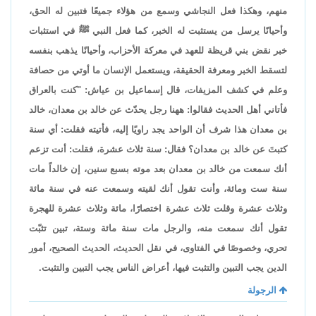
منهم، وهكذا فعل النجاشي وسمع من هؤلاء جميعًا فتبين له الحق،
وأحيانًا يرسل من يستثبت له الخبر، كما فعل النبي ﷺ في استثبات
خبر نقض بني قريظة للعهد في معركة الأحزاب، وأحيانًا يذهب بنفسه
لتسقط الخبر ومعرفة الحقيقة، ويستعمل الإنسان ما أوتي من حصافة
وعلم في كشف المزيفات، قال إسماعيل بن عياش: "كنت بالعراق
فأتاني أهل الحديث فقالوا: ههنا رجل يحدّث عن خالد بن معدان، خالد
بن معدان هذا شرف أن الواحد يجد راويًا إليه، فأتيته فقلت: أي سنة
كتبتَ عن خالد بن معدان؟ فقال: سنة ثلاث عشرة، فقلت: أنت تزعم
أنك سمعت من خالد بن معدان بعد موته بسبع سنين، إن خالداً مات
سنة ست ومائة، وأنت تقول أنك لقيته وسمعت عنه في سنة مائة
وثلاث عشرة وقلت ثلاث عشرة اختصارًا، مائة وثلاث عشرة للهجرة
تقول أنك سمعت منه، والرجل مات سنة مائة وستة، تبين تثبّت
تحري، وخصوصًا في الفتاوى، في نقل الحديث، الحديث الصحيح، أمور
الدين يجب التبين والتثبت فيها، أعراض الناس يجب التبين والتثبت.
الرجولة