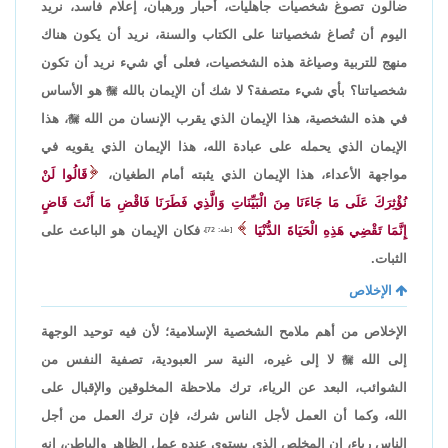
ضالون تصوغ شخصيات جاهليات، أحبار ورهبان، إعلام فاسد، نريد
اليوم أن تُصاغ شخصياتنا على الكتاب والسنة، نريد أن يكون هناك
منهج للتربية وصياغة هذه الشخصيات، فعلى أي شيء نريد أن تكون
شخصياتنا؟ بأي شيء متصفة؟ لا شك أن الإيمان بالله

هو الأساس
في هذه الشخصية، هذا الإيمان الذي يقرب الإنسان من الله

، هذا
الإيمان الذي يحمله على عبادة الله، هذا الإيمان الذي يقويه في
مواجهة الأعداء، هذا الإيمان الذي يثبته أمام الطغيان،
قَالُوا لَنْ
نُؤْثِرَكَ عَلَى مَا جَاءَنَا مِنَ الْبَيِّنَاتِ وَالَّذِي فَطَرَنَا فَاقْضِ مَا أَنْتَ قَاضٍ
إِنَّمَا تَقْضِي هَذِهِ الْحَيَاةَ الدُّنْيَا
فكان الإيمان هو الباعث على
[طه: 72]،
الثبات.
الإخلاص
الإخلاص من أهم ملامح الشخصية الإسلامية؛ لأن فيه توحيد الوجهة
إلى الله

لا إلى غيره، النية سر العبودية، تصفية النفس من
الشوائب، البعد عن الرياء، ترك ملاحظة المخلوقين والإقبال على
الله، وكما أن العمل لأجل الناس شرك، فإن ترك العمل من أجل
الناس رياء، إن المخلص الذي يستوي عنده عمل الظاهر والباطن، إنه