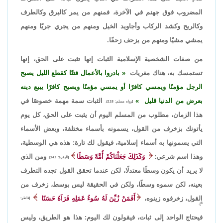
المضروب فوق جهنم في الآخرة، فمنهم من يمر كالبرق وكالطرف
وكالريح وكشد الركاب وأجاويد الخيل ومنهم من يجري جريًا ومنهم
يمشي مشيًا ومنهم من يزحف زحفًا.
من صفات الشخصية الإسلامية الثبات إنها تثبت على الحق، إنها
تستمسك به، هناك مغريات
بادروا بالأعمال فتنًا كقطع الليل يصبح
الرجل مؤمنًا ويمسي كافرًا أو يمسي مؤمنًا ويصبح كافرًا يبيع دينه
بعرض من الدنيا قليل
الثبات سمة مهمة خصوصًا في
[رواه مسلم: 118]،
هذا الزمان، مطلوب من المسلم اليوم أن يثبت على الحق، كل يوم
يأتونك بزخرف من القول، يسمونه بأسماء مختلفة، وبعض الأسماء
التي يسمونها به أسماء إسلامية، فيقول لك تارة: هذه هي الوسطية،
وهذا اسم شرعي:
وَكَذَلِكَ جَعَلْنَاكُمْ أُمَّةً وَسَطًا
ومن الذي
[البقرة: 143]،
لا يريد أن يكون وسطًا معتدلًا، لكن عندما تحقق القول تجده التطرف
بعينه، لكن سموه وسطًا، ولكن في الحقيقة ليس بوسط، زخرف من
القول، زخرفوه زينوه،
أَفَمَنْ زُيِّنَ لَهُ سُوءُ عَمَلِهِ فَرَآهُ حَسَنًا
[فاطر:
8].
فيحتاج الواحد إلى ثبات، فيقولون لك اليوم: هذا هو الطريق، وليس