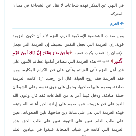
في النهي عن المنكر فهذه شجاعات لا تقل عن الشجاعة في ميدان
المعركة.
العزم
ومن صفات الشخصية الإسلامية العزم، العزم لابد أن تكون العزيمة
قوية، إن العزيمة التي تجعل النفس تنضبط، إن العزيمة التي تجعل
الإنسان إذا غضب يكبت غضبه
وَلَمَنْ صَبَرَ وَغَفَرَ إِنَّ ذَلِكَ لَمِنْ عَزْمِ
الْأُمُورِ
هذه العزيمة التي تتصاغر أمامها عظائم الأمور، على
[الشورى: 43]،
قدر أهل العزم تأتي العزائم وتأتي على قدر الكرام المكارم، ومن
فقد العزيمة فقد روح الحياة، قال ابن رجب: "إذا كانت العزيمة
صادقة، وصمم عليها صاحبها، وحمل على هوى نفسه وعلى الشيطان
حملة صادقة، ودخل فيما أمر به من الطاعات فقد فاز، وعون الله
للعبد على قدر عزيمته، فمن صمم على إرادة الخير أعانه الله وثبته،
فهذه العزيمة التي تدل على متانة دين صاحبها، تلين الصعوبات، تعين
على طلب العلم، تعين على التوبة، تعين على طلب الحق، هذه
العزيمة التي كانت في شباب الصحابة فنبغوا في ميادين العلم