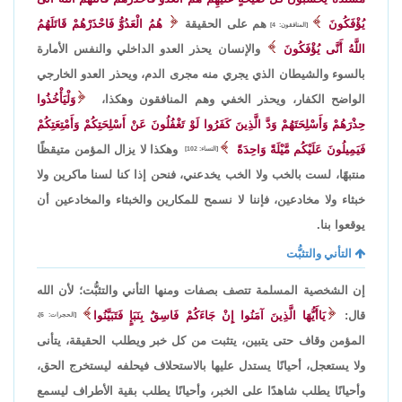
يُؤْفَكُونَ
هم على الحقيقة
هُمُ الْعَدُوُّ فَاحْذَرْهُمْ قَاتَلَهُمُ
[المنافقون: 4]
اللَّهُ أَنَّى يُؤْفَكُونَ
والإنسان يحذر العدو الداخلي والنفس الأمارة
بالسوء والشيطان الذي يجري منه مجرى الدم، ويحذر العدو الخارجي
الواضح الكفار، ويحذر الخفي وهم المنافقون وهكذا،
وَلْيَأْخُذُوا
حِذْرَهُمْ وَأَسْلِحَتَهُمْ وَدَّ الَّذِينَ كَفَرُوا لَوْ تَغْفُلُونَ عَنْ أَسْلِحَتِكُمْ وَأَمْتِعَتِكُمْ
فَيَمِيلُونَ عَلَيْكُم مَّيْلَةً وَاحِدَةً
وهكذا لا يزال المؤمن متيقظًا
[النساء: 102]
منتبهًا، لست بالخب ولا الخب يخدعني، فنحن إذا كنا لسنا ماكرين ولا
خبثاء ولا مخادعين، فإننا لا نسمح للمكارين والخبثاء والمخادعين أن
يوقعوا بنا.
التأني والتثبُّت
إن الشخصية المسلمة تتصف بصفات ومنها التأني والتثبُّت؛ لأن الله
قال:
يَاأَيُّهَا الَّذِينَ آمَنُوا إِنْ جَاءَكُمْ فَاسِقٌ بِنَبَإٍ فَتَبَيَّنُوا
[الحجرات: 6]،
المؤمن وقاف حتى يتبين، يتثبت من كل خبر ويطلب الحقيقة، يتأنى
ولا يستعجل، أحيانًا يستدل عليها بالاستحلاف فيحلفه ليستخرج الحق،
وأحيانًا يطلب شاهدًا على الخبر، وأحيانًا يطلب بقية الأطراف ليسمع