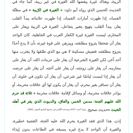
الريبة، وهناك غيرة يبغضها الله الغيرة في غير ريبة، كما جاء في
الحديث الحسن الذي رواه أبو داود:
الغيرة في الرّيبة
في مظنّة
الفساد، إذا ظهرت أمارات الفساد، إذا ظهرت علاماته يبدأ القلب
يغار، يبدأ القلب يتهيج يتغير يتفاعل، الغيرة في الريبة ويغار على
المحارم، ليست الغيرة غيرة الكفار العرب في الجاهلية، كان الواحد
يغار أن شخصًا يتزوج مطلقته، ويبرهن على قوة غيرته بأن لا يدع أحدًا
يتزوج مطلقته، فتعيش مسكينة لا هي مع الذي طلقها ولا يقترب منها
أحد آخر، لكن الغيرة الشرعية أن يغار على حرمات الله، أن يغار على
محارمه، أن يغار على زوجته، أن يغار على أخته، أن يغار على عرضه،
أن يغار إذا لبست لباسًا غير شرعي، أن يغار أن تكون في خلوة، أن
يغار أن تسافر بغير محرم، أن يغار أن يكون لها أي علاقات محرمة، أو
بوادر علاقات محرمة، أو وسائل لإقامة علاقات محرمة
ثلاثة قد حرم
الله عليهم الجنة: مدمن الخمر، والعاق، والديوث الذي يقر في أهله
الخبث
حديث صحيح.
[رواه أحمد: 5372، وصححه الألباني في صحيح الجامع الصغير: 3052].
إذن، هذا الذي فقد الغيرة يحرم الله عليه الجنة، القضية خطيرة،
والغيرة أن الواحد لا يدع غيره يسبقه في الطاعات بدون إيذاء