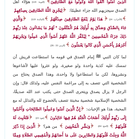
الَّذِينَ آمَنُوا اتَّقُوا اللَّهَ وَكُونُوا مَعَ الصَّادِقِينَ
هؤلاء أهل
[التوبة: 119]
الصدق سيجزيهم الله جزاء عظيمًا:
لِيَجْزِيَ اللَّهُ الصَّادِقِينَ بِصِدْقِهِمْ
هَذَا يَوْمُ يَنْفَعُ الصَّادِقِينَ صِدْقُهُمْ
وَالَّذِي
[الأحزاب: 24]
[المائدة: 119]
جَاءَ بِالصِّدْقِ وَصَدَّقَ بِهِ أُولَئِكَ هُمُ الْمُتَّقُونَ * لَهُمْ مَا يَشَاءُونَ عِنْدَ رَبِّهِمْ
ذَلِكَ جَزَاءُ الْمُحْسِنِينَ * لِيُكَفِّرَ اللَّهُ عَنْهُمْ أَسْوَأَ الَّذِي عَمِلُوا وَيَجْزِيَهُمْ
أَجْرَهُمْ بِأَحْسَنِ الَّذِي كَانُوا يَعْمَلُونَ
[الزمر: 33 - 35].
لما كان النبي ﷺ إمام الصدق في قومه ما استطاعت قريش أن
تمسك عليه كذبة واحدة ولو صغيرة، ولو عثروا عليها لأشاعوها
ونشروها، لكن ما استطاعوا ولا واحدة، وهذا الصدق يحتاج من
الشخصية التي تتصف به إلى مراغمة النفس عليه، ولذلك قال: وإن
الرجل لا يزال يصدق ويتحرى الصدق حتى يكتب عند الله صديقًا،
الشخصية الإسلامية شخصية مخبتة تتصف بالخضوع لله والتذلل له مع
المحبة، هذا هو الإخبات:
إِنَّ الَّذِينَ آمَنُوا وَعَمِلُوا الصَّالِحَاتِ وَأَخْبَتُوا
إِلَى رَبِّهِمْ أُولَئِكَ أَصْحَابُ الْجَنَّةِ هُمْ فِيهَا خَالِدُونَ
فَتُخْبِتَ لَهُ
[هود: 23]
قُلُوبُهُمْ
وَبَشِّرِ الْمُخْبِتِينَ
من هم؟
الَّذِينَ إِذَا ذُكِرَ
[الحج: 54]،
اللَّهُ وَجِلَتْ قُلُوبُهُمْ وَالصَّابِرِينَ عَلَى مَا أَصَابَهُمْ وَالْمُقِيمِي الصَّلَاةِ وَمِمَّا