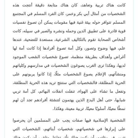
كانت هناك تربية وتعاهد، كان هناك متابعة دقيقة أنتجت هذه
الشخصيات من أمثال أبي بكر وعمر، كان الفرد المسلم في المجتمع
المسلم تتوافر حوله بيئة غنية فيها مقومات يمكن أن تصوغ نفسيات
قوية قادرة على تطبيق الدين وحمله ونشره والصبر في سبيله، كانت
أشخاص الصحابة تقوم بالتكاليف الشرعية، مستعدة للتضحية، عندها
علم، فيها وضوح وتصور، وكل أمة تصوغ أفرادها إذا كانت أمة لها
أغراض وأهداف بطريقة منظمة، تصوغ شخصيات الشعب الموجود
لديها، وهكذا ترى الغرب يصوغون الشخصيات في مدارسهم وكلياتهم
ومنشآتهم، الإعلام يصوغ الشخصيات مثلًا، إذا كانوا يربونهم على
الحرية المطلقة، فالشخصيات التي ستنتج تريد هذه الحرية المطلقة،
وتفعل ما تشاء على الهواء، تنفلت انفلات البهائم، كل أمة تربي
شبابها، حتى أهل البدع الذين يهتمون لتنشئة أفرادهم تجد أن لهم
نمطًا معينًا، أسلوبًا معينًا، تربية معينة، وهكذا.
الشخصية الإسلامية فيها صفات يجب على المسلمين أن يحرصوا
على إبرازها في شخصياتهم، شخصيات أبنائهم، الشخصيات التي
تتربى في بيئاتهم، أن يكون هناك تأثر تفاعل وتلقي، أن يكون هناك