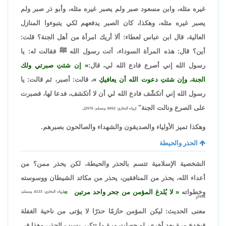
غيره مثله، وابن مسعود صبر ولم يصبر غيره مثله، وأبو ذر صبر ولم
يصبر غيره مثله، وهكذا، كان الصبر يدفعهم لكي يتبوءوا المنازل
العالية، قال ابن عباس لعطاء: ألا أريك امرأة من أهل الجنة؟ قلت:
أين؟ قال: هذه المرأة السوداء، أتت رسول الله ﷺ فقالت له: يا
رسول الله إني أصرع فادع الله لي، قال:
إن شئتِ صبرتي ولك
الجنة، وإن شئتِ دعوت الله أن يعافيكِ
، قالت: أصبر، ثم قالت: يا
رسول الله إني أتكشّف فادع الله لي أن لا أتكشف، فدعا لها، فصبرت
على الصرع ونالت الجنة"
.
[رواه البخاري: 5652، ومسلم: 2576]
وهكذا تميز الأولياء والصديقون والشهداء والصالحون بصبرهم.
الحذر والحيطة
الشخصية الإسلامية تتسم بالحذر والحيطة، لكن يحذر ممن؟ من
أعداء الله، يحذر من المنافقين، يحذر من مكائد الشيطان ووسوسته
وخطواته
لا يُلدغ المؤمن من جحر واحد مرتين
[رواه البخاري: 6133، ومسلم:
2998].
معنى الحديث: ليكن المؤمن حازمًا حذرًا لا يؤتى من ناحية الغفلة
فيخدع مرة بعد أخرى، لو حصلت مرة ما تتكرر بسبب الحذر، وهذا في