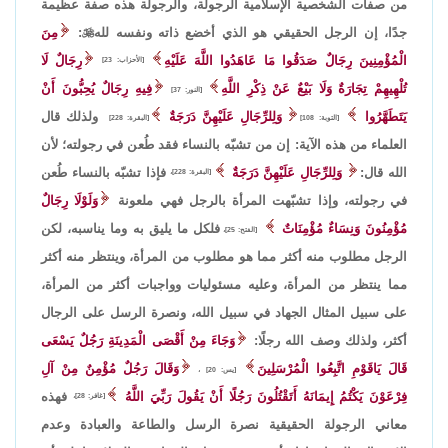
من صفات الشخصية الإسلامية الرجولة، والرجولة هذه صفة عظيمة
جدًا، إن الرجل الحقيقي هو الذي أخضع ذاته ونفسه لله

:
مِنَ
الْمُؤْمِنِينَ رِجَالٌ صَدَقُوا مَا عَاهَدُوا اللَّهَ عَلَيْهِ
رِجَالٌ لَا
[الأحزاب: 23]
تُلْهِيهِمْ تِجَارَةٌ وَلَا بَيْعٌ عَنْ ذِكْرِ اللَّهِ
فِيهِ رِجَالٌ يُحِبُّونَ أَنْ
[النور: 37]
يَتَطَهَّرُوا
وَلِلرِّجَالِ عَلَيْهِنَّ دَرَجَةٌ
ولذلك قال
[التوبة: 108]
[البقرة: 228]
العلماء من هذه الآية: إن من تشبّه بالنساء فقد طُعن في رجولته؛ لأن
الله قال:
وَلِلرِّجَالِ عَلَيْهِنَّ دَرَجَةٌ
فإذا تشبّه بالنساء طُعن
[البقرة: 228]،
في رجولته، وإذا تشبّهت المرأة بالرجل فهي ملعونة
وَلَوْلَا رِجَالٌ
مُؤْمِنُونَ وَنِسَاءٌ مُؤْمِنَاتٌ
فلكل ما يليق به وما يناسبه، لكن
[الفتح: 25]،
الرجل مطلوب منه أكثر مما هو مطلوب من المرأة، وينتظر منه أكثر
مما ينتظر من المرأة، وعليه مسئوليات وواجبات أكثر من المرأة،
على سبيل المثال الجهاد في سبيل الله، ونصرة الرسل على الرجال
أكثر، ولذلك وصف الله رجلًا:
وَجَاءَ مِنْ أَقْصَى الْمَدِينَةِ رَجُلٌ يَسْعَى
قَالَ يَاقَوْمِ اتَّبِعُوا الْمُرْسَلِينَ
وَقَالَ رَجُلٌ مُؤْمِنٌ مِنْ آلِ
[يس: 20] ،
فِرْعَوْنَ يَكْتُمُ إِيمَانَهُ أَتَقْتُلُونَ رَجُلًا أَنْ يَقُولَ رَبِّيَ اللَّهُ
فهذه
[غافر: 28]،
معاني الرجولة الحقيقية نصرة الرسل والطاعة والعبادة وعدم