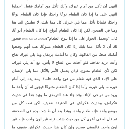
النهي أن تأكل من أمام غيرك، وأنك تأكل من أمامك فقط، "حملوا
النهي على ما إذا كان الطعام نوعًا واحدًا، فإذا كان الطعام نوعًا
واحدًا، فلماذا تأكل مما يلي غيرك، كل مما يليك، لا تطيش اليد هنا
وهنا في الصحن، لكن إذا كان الطعام أنواع، إذا كان الطعام أنواعًا،
قال: "ويحمل الجواز على ما إذا تنوع الطعام"
فيجوز
[فتح الباري لابن حجر: 9/523]،
لك أن لا تأكل مما يليك إذا كان الطعام متنوعًا، هب أنهم وضعوا
أمامك صحنًا من الفاكهة، وكان ما أمامك برتقال وما يلي غيرك تفاح
وأنت تريد تفاحة، فلو أخذت من التفاح لا بأس، مع أنه يلي غيرك،
لكن لأن الطعام متنوع، فإذن يحمل الأمر بالأكل مما يلي الإنسان
على الإناء الذي فيه طعام من نوع واحد، فلماذا يمد يده إلى أمام
غيره ما يلي غيره، وأما إذا كان الطعام متنوعًا فيجوز له أن يأخذ ما
يريد من نواحي الإناء، وقد جاء عند الترمذي ما يؤيد هذا في حديث
عكراش، وحديث عكراش في الحقيقة ضعيف، لكن نصه كل من
موضع واحد فإنه طعام واحد، وهذا بعد أن طاشت يده في الصحفة،
ثم قال له في أخرى كل من حيث شئت فإنه غير لون واحد، فإنه غير
لون واحد، فالمعنى صحيح وإن كان هذا حديث عكراش ضعيف ما