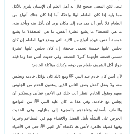
ثبت، لكن المعنى صحيح قال به أهل العلم أن الإنسان يلتزم بالأكل
مما يليه إذا كان الطعام لونًا واحدًا، أما إذا كان هناك أنواع من
الطعام فلا بأس أن يمد يده إلى مكان يريد أن يأكل منه ويأخذ منه،
ما هي القصعة؟ ما يشبع عشرة أنفس، ما هي الصحفة؟ ما يشبع
خمسة أنفس، فهذه أنواع من الآنية التي يوضع فيها الطعام إن كان
يجلس عليها خمسة تسمى صحفة، إن كان يجلس عليها عشرة
تسمى قصعة، فأيتهما أكبر؟ القصعة. وفي حديث أنس هذا وما قبله
جواز أكل الشريف طعام من دونه، وكذلك مؤاكلة الخادم؛
لأن أنس كان خادم عند النبي ﷺ ومع ذلك كان يؤاكل خادمه ويجلس
معه ولا يفعل كفعل بعض الناس الذين يمنعون الخدم من الجلوس
معهم ويقول للخادم انتظر أنت خلك في الأخير، فيتأبى ويستكبر أن
يجلس مع خادمه، وفي هذا ما كان عليه النبي ﷺ من التواضع
واللطف بأصحابه وتعاهدهم بالمجيء إلى منازلهم. وفي الحديث
الحرص على التشبُّه بأهل الفضل والاقتداء بهم في المطاعم وغيرها
وفيها فضيلة ظاهرة لأنس

لاقتفاء آثار النبي ﷺ حتى في الأشياء