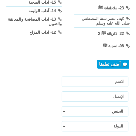
15- آداب الصحبة
23- ملاطفاته ﷺ
14- آداب الوليمة
كيف ننصر سنة المصطفى
13- آداب المصافحة والمعانقة
صلى الله عليه وسلم
والتقبيل
12- آداب المزاح
22- ذكرياته ﷺ 2
08- تعجبه ﷺ
أضف تعليقا