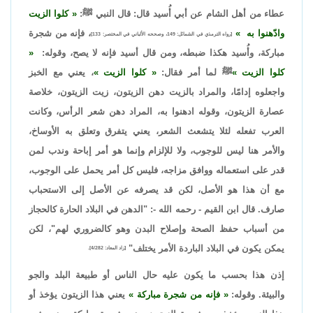
عطاء من أهل الشام عن أبي أُسيد قال: قال النبي ﷺ:
كلوا الزيت
وادّهنوا به
، فإنه من شجرة
[رواه الترمذي في الشمائل: 149، وصححه الألباني في المختصر: 133]
مباركة، وأُسيد هكذا ضبطه، ومن قال أسيد فإنه لا يصح، وقوله:
كلوا الزيت
ﷺ لما أمر فقال:
كلوا الزيت
، يعني مع الخبز
واجعلوه إدامًا، والمراد بالزيت دهن الزيتون، زيت الزيتون، خلاصة
عصارة الزيتون، وقوله ادهنوا به، المراد دهن شعر الرأس، وكانت
العرب تفعله لئلا يتشعث الشعر، يعني يتفرق وتعلق به الأوساخ،
والأمر هنا ليس للوجوب، ولا للإلزام وإنما هو أمر إباحة وندب لمن
قدر على استعماله ووافق مزاجه، فليس كل أمر يحمل على الوجوب،
مع أن هذا هو الأصل، لكن قد يصرفه عن الأصل إلى الاستحباب
صارف. قال ابن القيم - رحمه الله -: "الدهن في البلاد الحارة كالحجاز
من أسباب حفظ الصحة وإصلاح البدن وهو كالضروري لهم"، لكن
يمكن يكون في البلاد الباردة الأمر يختلف"
[زاد المعاد: 4/282].
إذن هذا بحسب ما يكون عليه حال الناس أو طبيعة البلد والجو
والبيئة. وقوله:
فإنه من شجرة مباركة
يعني هذا الزيتون يؤخذ أو