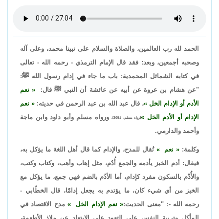
الحمد لله رب العالمين، والصلاة والسلام على نبينا محمد، وعلى آله
وصحبه أجمعين، وبعد: فقد قال الإمام الترمذي - رحمه الله - تعالى
في كتابه الشمائل المحمدية: باب ما جاء في إدام رسول الله ﷺ:
"عن هشام بن عروة عن أبيه عن عائشة أن النبي ﷺ قال:
نعم
الأدم أو الإدام الخل
، قال عبد الله بن عبد الرحمن في حديثه:
نعم
الإدام أو الأدم الخل
ورواه مسلم وأبو داود وابن ماجة
[رواه مسلم: 2051].
وأحمد والدارمي.
وكلمة:
نعم
تُقال للمدح، والإدام كما قال أهل اللغة ما يؤكل به،
فيقال: أدم الخبز يأدمه والجمع أُدُم، مثل إهاب وأهب، وكتاب وكتب،
والأُدْم بالسكون مفرد كإدام، أما الأدُم بالضم فهي جمع، ما يؤكل مع
الخبز من أي شيء كان، ما يؤتدم به يجعل إدامًا، قال الخطّابي -
رحمه الله -: "معنى الحديث:
نعم الإدام الخل
مدح الاقتصاد في
المأكل وتربية النفس على التعود على الابتعاد عن ملاذ الأطعمة،