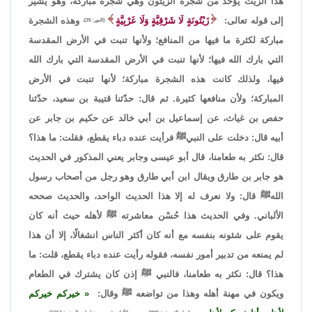
هذا الزيت يؤخذ من شجرة الزيتون وهي شجرة مباركة، وهو يشير
إلى قوله تعالى:
زَيْتُونَةٍ لَا شَرْقِيَّةٍ وَلَا غَرْبِيَّةٍ
وهذه الشجرة
[النور: 35]،
مباركة لكثرة ما فيها من المنافع؛ ولأنها تنبت في الأرض المقدسة
التي بارك الله فيها؛ لأنها تنبت في الأرض المقدسة التي بارك الله
فيها، ولذلك كانت هذه الشجرة مباركة؛ لأنها تنبت في الأرض
المباركة؛ ولأن منافعها كثيرة. ثم قال: حدّثنا قتيبة بن سعيد، حدّثنا
حفص بن غياث، عن إسماعيل بن أبي خالد عن حكيم بن جابر عن
أبيه قال: دخلت على النبيﷺ فرأيت عنده دباء يقطع، فقلت: ما هذا؟
قال: نكثر به طعامنا، قال أبو عيسى وجابر يعني المذكور في الحديث
هو جابر بن طارق ويقال ابن أبي طارق وهو رجل من أصحاب رسول
اللهﷺ قال: ولا نعرف له إلا هذا الحديث الواحد، والحديث صححه
الألباني. وفي الحديث هذا حُسْن معاشرته ﷺ لأهله حيث أنه كان
يقوم على شئونه بنفسه مع أنه كان أكثر الناس انشغالًا، إلا أن هذا
لم يمنعه من تدبير أمور نفسه، فقوله رأيت عنده دباء يقطع، قلت: ما
هذا؟ قال: نكثر به طعامنا، فالنبي ﷺ إذن كان يشترك في الطعام
ويكون في مهنة أهله وهذا من تواضعه ﷺ وقال:
خيركم خيركم