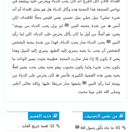
اقتداء، فالآن أكل القرع أنه كان يحب الدباء ويحرص عليه ويتتبعه في
نواحي الصحفة هذا المحبة هذه وأكل الدباء هل هو محل اقتداء أم أنه
شيء جبلي؟ ميل جبلي ميل نفسي يعني فليس محلًا للاقتداء، لكن
أنس

من شدة محبته للنبي ﷺ لم يزل يحب الدباء من يومئذ"
يعني: هو أصلًا من أول ما كان يأكل يحرص على الدباء، لكن لما رأى
النبي ﷺ يحب الدباء صار يحب الدباء، فهذا من شدة محبة الشخص
للشخص أن يحب ما يحبه يسري إليه الطبع، يسري إليه الميل وهذا
يعني لا يكون إلا إذا صار صارت المحبة عظيمة بحيث يصير الواحد ما
يكون يحب شيء ولما يكون محبوب وهو يحبه يبغى يحب يصير فعلًا
يحبه يعني هذه القضية الكبيرة، فأنس

كان يحرص على الدباء من
يومئذ لما رأى النبي ﷺ يتتبعها صار حريصًا عليها. والله تعالى أعلم،
وصلى الله على نبينا محمد.
من نفس التصنيف
جديد القسم
12- قصة جريج العابد
01- ما جاء خَلْق رسول الله ﷺ