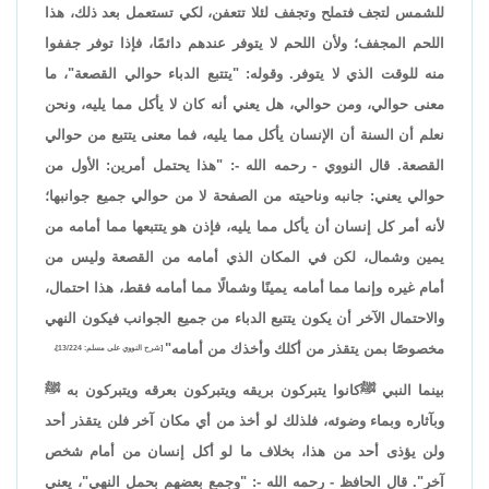
للشمس لتجف فتملح وتجفف لئلا تتعفن، لكي تستعمل بعد ذلك، هذا
اللحم المجفف؛ ولأن اللحم لا يتوفر عندهم دائمًا، فإذا توفر جففوا
منه للوقت الذي لا يتوفر. وقوله: "يتتبع الدباء حوالي القصعة"، ما
معنى حوالي، ومن حوالي، هل يعني أنه كان لا يأكل مما يليه، ونحن
نعلم أن السنة أن الإنسان يأكل مما يليه، فما معنى يتتبع من حوالي
القصعة. قال النووي - رحمه الله -: "هذا يحتمل أمرين: الأول من
حوالي يعني: جانبه وناحيته من الصفحة لا من حوالي جميع جوانبها؛
لأنه أمر كل إنسان أن يأكل مما يليه، فإذن هو يتتبعها مما أمامه من
يمين وشمال، لكن في المكان الذي أمامه من القصعة وليس من
أمام غيره وإنما مما أمامه يمينًا وشمالًا مما أمامه فقط، هذا احتمال،
والاحتمال الآخر أن يكون يتتبع الدباء من جميع الجوانب فيكون النهي
مخصوصًا بمن يتقذر من أكلك وأخذك من أمامه"
[شرح النووي على مسلم: 13/224]،
بينما النبي ﷺكانوا يتبركون بريقه ويتبركون بعرقه ويتبركون به ﷺ
وبآثاره وبماء وضوئه، فلذلك لو أخذ من أي مكان آخر فلن يتقذر أحد
ولن يؤذى أحد من هذا، بخلاف ما لو أكل إنسان من أمام شخص
آخر". قال الحافظ - رحمه الله -: "وجمع بعضهم بحمل النهي"، يعني