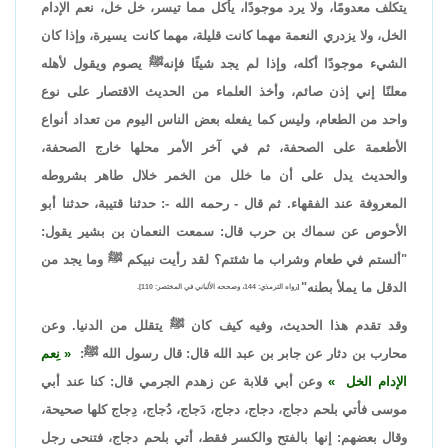
يتكلف معدومًا، ولا يرد موجودًا، يأكل مما تيسر، خل خل، نعم الإدام
الخل، ولا يزدري النعمة مهما كانت قليلة، مهما كانت يسيرة، وإذا كان
الشيء موجودًا أكله، وإذا لم يجد شيئًا فإنهﷺ يصوم ويقول لأهله
معلنًا إني إذن صائم، وأخذ العلماء من الحديث الاقتصار على نوع
واحد من الطعام، وليس كما يفعله بعض الناس اليوم من تعداد أنواع
الأطعمة على الصحفة، ثم في آخر الأمر محلها خارج الصحفة،
والحديث يدل على أن ما خلل من الخمر خلال طاهر بشروطه
المعروفة عند الفقهاء. ثم قال - رحمه الله -: حدثنا قتيبة، حدثنا أبو
الأحوص عن سماك بن حرب قال: سمعت النعمان بن بشير يقول:
"ألستم في طعام وشراب ما شئتم؟ لقد رأيت نبيكم ﷺ وما يجد من
الدقل ما يملأ بطنه"
[رواه الترمذي: 144، وصححه الألباني في المختصر: 110].
وقد تقدم هذا الحديث، وفيه كيف كان ﷺ يتقلل من الدنيا. وعن
محارب بن دثار عن جابر بن عبد الله قال: قال رسول الله ﷺ:
نِعم
الإدام الخل
وعن أبي قلابة عن زهدم الجرمي قال: كنا عند أبي
موسى فأتي بلحم دجاج، دجاج، دجاج، دَجاج، دُجاج، دِجاج كلها صحيحة،
وقال بعضهم: إنها بالفتح والكسر فقط، أتي بلحم دجاج، فتنحى رجل