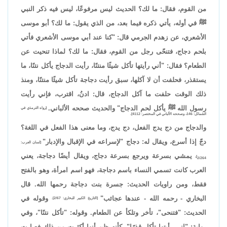
من القوم، فقال: ما لك؟ الحديث ليس مرفوعًا، ليس فيه ذكر النبي
ﷺ في أوله، يأتي ذكره فيما بعد، من الذي يقول: ما لك؟ أبو موسى
الأشعري، عن زهدم الجرمي قال: "كنا عند أبي موسى الأشعري فأتي
بلحم دجاج، فتنحّى رجل من القوم، فقال: ما لك؟ لماذا تنحيت عن
الطعام؟ فقال: "أني رأيتها تأكل شيئًا منتنًا، رأيت الدجاج يأكل نتنًا، ما
يستقذر، فحلفت أن لا آكلها، سبق رأيت دجاجة تأكل شيئًا منتنًا، ومنذ
ذلك الوقت حلفت ما آكل الدجاج، قال: ادنُ، اقترب، فإني رأيت
رسول الله ﷺ يأكل لحم الدجاج" والحديث صححه الألباني.
[رواه الترمذي في
الشمائل: 146، وصححه الألباني في المختصر: 4112].
والدجاج من دج يدج الفعل، دج يدج، وما معنى هذا الفعل في اللغة؟
دجّ إذا أسرع، ويقال له: دجاج "لإسراعه في الإقبال والإدبار"
[لسان العرب:
يمشي بسرعة ويرجع بسرعة دجاج، ويقال أيضًا دجاجة، يعني
2/264]،
العرب كانت تسمي النساء باسم دجاجة، فهو اسم امرأة، وهو بالفتح
فقط، ومن راويات الحديث: جسرة بنت دجاجة رحمها الله. قال
البخاري - رحمه الله - عندها عجائب"
وقوله في
[التاريخ الكبير للبخاري: 2/67].
الحديث: "فتنحى"، تأخر وتلكأ عن الطعام. وقوله: "تأكل نتنًا"، وفي
رواية: "إني رأيتها تأكل قذرًا"، كأنه ظن أنها أكثرت من ذلك فصارت