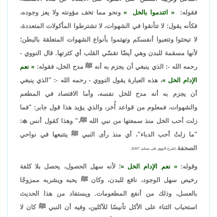
فقوله:
ائتدموا بالخل
ونحو مما تخف مؤونته ولا يعز وجوده،
فكأنه يقول: لا تتأنقوا في الشهوات، لا تشترطوا المأكولات المتعددة،
لا تبحثوا وتتعبوا أنفسكم وتهتموا بأنواع الشهوات المتعلقة بالبطن؛
لأنها مسقمة للبدن وهي أيضًا تقسّي القلب أي كثرتها. قال النووي -
رحمه الله -: الذي ينبغي أن يجزم به أنه ﷺ مدح الخل، فقوله:
نعم
الإدام الخل
، هذه العبارة يقول النووي - رحمه الله -: "الذي ينبغي
أن يجزم به أنه مدح للخل نفسه، وأما الاقتصاد في المطعم
والشهوات، فمعلوم من قواعد أُخر، والذي يؤيد هذا قول جابر: "فما
زلت أحب الخل منذ سمعتها من نبي الله ﷺ،" وهذا كقول أنس

:
"ما زلتُ أحب الدباء"، أي منذ رأى النبي ﷺ يتتبعها في نواحي
الصحفة
. [شرح النووي على مسلم: 14/7].
وقوله:
نعم الإدام الخل
؛ لأنه سهل الحصول، يحصل بلا كلفة
رخيص سهل الوجود، نافع للبدن، وكان ﷺ يحبه ويشربه ممزوجًا
بالعسل، وذلك من أنفع المطعومات. ويستفاد من هذا الحديث
استحباب الثناء على الأكل تأنيسًا للآكلين، وفيه أن النبي ﷺ كان لا