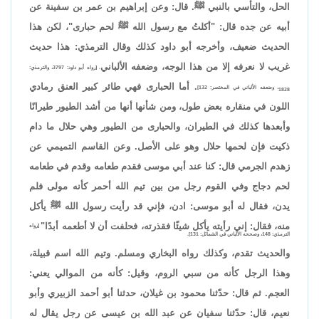
الحل، والتأسي بالنبي ﷺ. قال: وعن إبراهيم بن عمر بن سفينة عن
أبيه عن جده قال: "أكلتُ مع رسول الله ﷺ لحم حبارى"، لكن هذا
الحديث ضعيف، وأخرجه أبو داود كذلك وقال الترمذي: هذا حديث
غريب لا نعرفه إلا من هذا الوجه، وضعفه الألباني
. [رواه أبو داود: 3797، والترمذي:
. أما الحبارى فهي طائر كبير العنق رمادي
1828، وضعفه الألباني في المختصر: 132]
اللون في منقاره بعض طول، ومن شأنها أنها من أشد الطيور طيرانًا
وأبعدها كذلك في الطيران، والحبارى من الطيور وهي حلال ما دام
ذكيت فإن لحمها حلال وهو على الأصل. وعن القاسم التميمي عن
زهدم الجرمي قال: كنا عند أبي موسى فقدم طعامه وقدم في طعامه
لحم دجاج وفي القوم رجل من بين تيم الله أحمر كأنه مولى فلم
يدن، فقال له أبو موسى: ادن، فإني قد رأيت رسول الله ﷺ يأكل
منه، فقال: إني رأيته يأكل شيئًا فقذرته، فحلفت أن لا أطعمه أبدًا"
[رواه
الترمذي: 148، وصححه الألباني في الشمائل: 131].
والحديث تقدم، وكذلك رواه البخاري ومسلم. وتيم الله اسم قبيلة،
وهذا الرجل كأنه من سبي الروم، وقيل: كأنه من الموالي يعني:
العجم. ثم قال: حدّثنا محمود بن غيلان، حدثنا أبو أحمد الزبيري وأبو
نعيم، قال: حدّثنا سفيان عن عبد الله بن عيسى عن رجل يقال له