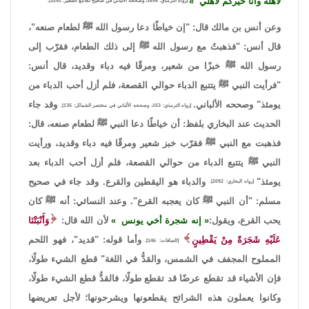
لأهله وأنا خيركم لأهلي
[رواه الترمذي: 3895، وصححه الألباني في صحيح لجامع الصغير: 3252].
وعن أنس بن مالك قال: "إن خياطًا دعا رسول الله ﷺ لطعام صنعه"،
قال أنس: "فذهبتُ مع رسول الله ﷺ إلى ذلك الطعام، فقرّب إلى
رسول الله ﷺ خبزًا من شعير، ومرقًا فيه دباء وقديد، قال أنس:
"فرأيت النبي ﷺ يتتبع الدباء حوالي القصعة، فلم أزل أحب الدباء من
يومئذ" وصححه الألباني.
وقد جاء
[رواه الترمذي: 153، وصححه الألباني في مختصر الشمائل: 135].
الحديث عند البخاري بلفظ: أن خياطًا دعا النبي ﷺ لطعام صنعه، قال:
فذهبت مع النبي ﷺ فقرّب خبز شعير ومرقًا فيه دباء وقديد، ورأيت
النبي ﷺ يتتبع الدباء من حوالي القصعة، فلم أزل أحب الدباء بعد
يومئذ"
والدباء هو اليقطين والقرع. وقد جاء في صحيح
[رواه البخاري: 2092].
مسلم: "أن النبي ﷺ كان يعجبه القرع". وعند النسائي: أنه ﷺ كان
يحب القرع، ويقول:
إنه شجرة أخي يونس
لأن الله قال:
وَأَنْبَتْنَا
عَلَيْهِ شَجَرَةً مِنْ يَقْطِينٍ
وأما قوله: "قديد"، فهو اللحم
[الصافات: 146].
المملوح المجفف في الشمس، والقدُّ في اللغة" قطع الشيء طولًا،
فإن الأشياء قد تقطع عرضًا قد تقطع طولًا، فالقدُّ قطع الشيء طولًا،
وكانوا يعملون هذه الشرائح يقطعونها ويشرحونها؛ لأجل تعريضها