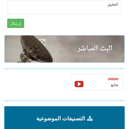
إرسال
608000
متابع
التصنيفات الموضوعية