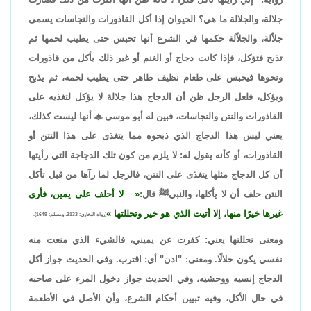
جلالة، والجلالة ما هي؟ الحيوان إذا أكل القاذورات والنجاسات يسمى
جلاّلة، والجلاّلة حكمها في الشرع أنها تحبس حتى يطيب لحمها ثم
تذبح فتؤكل، فإذا كانت دجاج أو الغنم أو غير ذلك يأكل من قاذورات
ونحوها فيحبس على طعام نظيف طاهر حتى يطيب لحمه، ثم يذبح
ويؤكل، فلعل الرجل ظن أن الدجاج هذا جلالة لا يؤكل لتغذيه على
القاذورات والنتن والنجاسات، فبين له أبو موسى

أنها ليست كذلك،
يعني ليس هذا الدجاج الذي ذبحوه مما يتغذى على هذا النتن أو
القاذورات، أو كأنه يقول له: لا يلزم من كون تلك الدجاجة التي رأيتها
أن كل الدجاج مثلها يتغذى على النتن، فالرجل لما رآها من قبل تأكل
النتن حلف أن لا يأكلها، والنبيﷺ قال:
لا أحلف على يمين، فأرى
غيرها خيرًا منها، إلا أتيت الذي هو خير وتحللتها
[رواه البخاري: 3133، ومسلم: 1649].
ومعنى تحللتها يعني: كفرت عن يميني، فالشيء الذي منعت منه
نفسي يكون حلالًا. ومعنى: "ادن" أي: اقترب. وفي الحديث جواز أكل
الدجاج إنسيه ووحشيه، وفي الحديث جواز دخول المرء على صاحبه
في حال الأكل، وفيه تبيين أحكام الشرع، وأن الأصل في الأطعمة