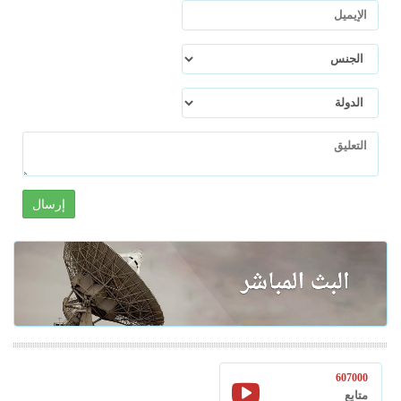
إرسال
607000
متابع